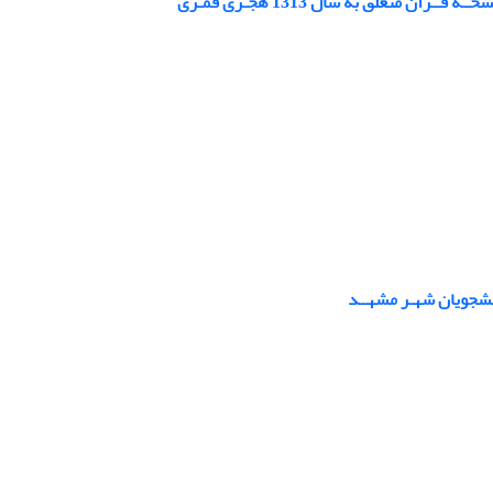
 متعلق به سال 1313 هجـری قمـری
نشجویان شهـر مشهــد