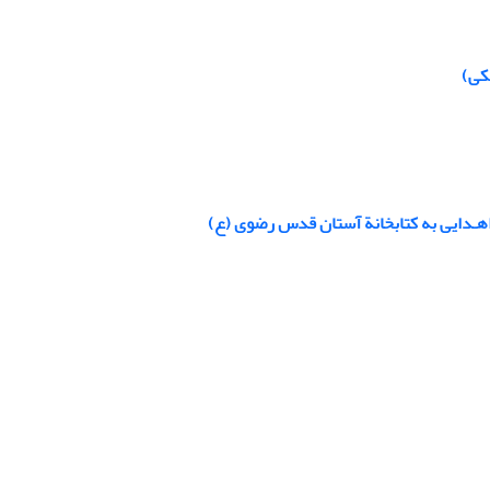
یکی)
اهـدایی به کتابخانة آستان قدس رضوی (ع)