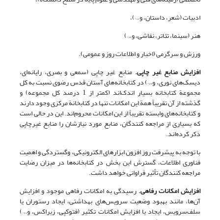
ادبیات (شعر، داستان، و…)،
هنر (سینما، تئاتر، نقاشی، و…)
ورزش و سرگرمی (اخبار و اطلاعات روز و عمومی).
افزایش منابع غیر چاپی.
منابع غیر چاپی (سمعی و بصری، رایانه‌ای،
دیسک‌های نوری، و…) در کتابخانه‌های آستان قدس رضوی نسبت به کل
مجموعة کتابخانه بسیار اندک‌اند (کمتر از 1 درصد کل مجموعه) و
گذشته از آن تقریباً همة این امکانات تنها در کتابخانة مرکزی وجود دارند
و کتابخانه‌های وابسته تقریباً از این امکانات محروم‌اند. این در حالی است
که بسیاری از مراجعه کنندگان، منابع مورد نیازشان را منابع غیر‌چاپی
ذکر کرده‌اند.
با توجه به پیشرفت روز افزون ابزارهای الکترونیکی، وگستردگی و اهمیت
فناوری اطلاعات، گسترش این بخش در کتابخانه‌ها در میزان رضایت
مراجعه کنندگان تأثیر فراوانی خواهد داشت.
افزایش امکانات رفاهی.
رسیدگی به امکانات رفاهی موجود و افزایش
آن‌ها، مانند بهبود وضعیت سرویس‌های بهداشتی،‌ ایجاد رستوران یا
سلف‌سرویس، ایجاد یا افزایش امکانات تکثیر (فتوکپی، زیراکس، و…)