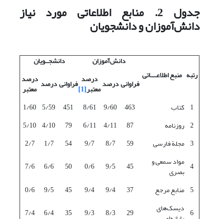
جدول 2. منابع اطلاعاتی مورد نیاز
دانش‌آموزان و دانشجویان
دانش‌آموزان
دانشجــویان
رتبه
منبع اطلاعــــاتی
درصد
درصد
فراوانی
درصد
فراوانی
درصد
معتبر
[1]
معتبر
1
کتاب
463
9/60
8/61
451
5/59
1/60
2
روزنامه
87
4/11
6/11
79
4/10
5/10
3
مجلة فارسی
59
8/7
9/7
54
1/7
2/7
مواد سمعی و
7/6
6/6
50
0/6
9/5
45
4
بصری
5
منابع مرجع
37
9/4
9/4
45
9/5
0/6
دیسک‌های
7/4
6/4
35
9/3
8/3
29
6
رایانه‌ای