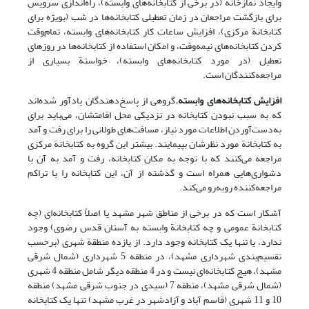
وایجاد نمازخانه (در برخی از کتابخانه‌های وابسته)، راه‌اندازی سرویس
برای بازگشت مراجعان در زمان تعطیلی کتابخانه‌ها در شب (بویژه برای
کتابخانة مرکزی)، افزایش ساعات کار کتابخانه‌های وابسته، تمام‌وقت
کردن کتابخانه‌های نیمه‌وقت، و امکان استفاده از کتابخانه‌ها در روزهای
تعطیل (در مورد کتابخانه‌های وابسته)، خواستة بسیاری از
مراجعه‌کنندگان است.
افزایش کتابخانه‌های وابسته.
گروهی از پاسخ‌دهندگان یادآور شده‌اند
که به سبب نبودن کتابخانه در نزدیکی محل اقامتشان، می‌باید برای
به‌دست‌آوردن اطلاعات مورد نیاز، مسافت‌های طولانی را برای رفت و آمد
به کتابخانة مورد نظرشان بپیمایند. بیشتر این گروه به کتابخانة مرکزی
مراجعه می‌کنند که با توجه به مکان کتابخانه، رفت و آمد به آن با
دشواری‌هایی همراه است و گذشته از آن، این کتابخانه را با تراکم
مراجعه‌کننده روبه‌رو می‌کند.
آشکار است که در برخی از مناطق شهر مشهد یا اصلاً کتابخانه‌ای (چه
کتابخانة عمومی و چه کتابخانة وابسته به آستان قدس رضوی) وجود
ندارد، یا تنها یک کتابخانه وجود دارد. از یازده منطقة شهری (برحسب
تقسیم‌بندی شهرداری مشهد)، در منطقه 5 شهرداری (شمال شرقی
مشهد)، هیچ کتابخانه‌ای نیست و در 4 منطقه دیگر شامل منطقه 4 شهری
(شمال شرقی مشهد)، منطقه 7 (سیدی در جنوب شرقی مشهد) منطقه
10 و 11 شهری (قاسم آباد و آزادشهر در غرب مشهد) تنها یک کتابخانه