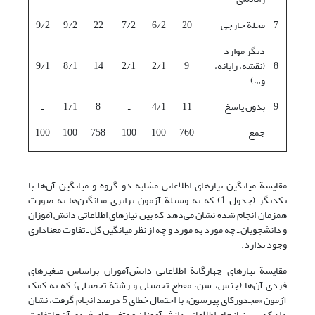
7
مجلة خارجی
20
6/2
7/2
22
9/2
9/2
دیگر موارد
8
(نقشه، رایانه،
9
2/1
2/1
14
8/1
9/1
و…)
9
بدون پاسخ
11
4/1
ـ
8
1/1
ـ
جمع
760
100
100
758
100
100
مقایسة میانگین نیازهای اطلاعاتی مشابه دو گروه و میانگین آن‌ها با
یکدیگر (جدول 1) که به وسیلة آزمون برابری میانگین‌ها به صورت
همزمان انجام شده نشان می‌دهد که بین نیازهای اطلاعاتی دانش‌آموزان
و دانشجویان ـ چه مورد به مورد و چه از نظر میانگین کل ـ تفاوت معناداری
وجود ندارد.
مقایسة نیازهای چهار‌گانة اطلاعاتی دانش‌آموزان براساس متغیرهای
فردی آن‌ها (جنس، سن، مقطع تحصیلی و رشتة تحصیلی) که به کمک
آزمون «مجذورکای پیرسون» با احتمال خطای 5 درصد انجام گرفت، نشان
داد که بین نیازهای اطلاعاتی دانش‌آموزان و متغیرهای فردی آن‌ها تفاوت