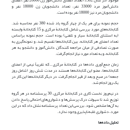
موجود (در سال 1382) تعداد اعضای دانش‌آموز زن 26000 نفر، اعضای
دانش‌آموز مرد 33000 نفر، تعداد دانشجویان زن 18000 نفر و
دانشجویان مرد نیز 18000 نفر بوده است.
حجم نمونه برای هر یک از چهار گروه یاد شده 380 نفر محاسبه شد.
کتابخانه‌های مورد بررسی شامل کتابخانة مرکزی و 15 کتابخانة وابسته
(به استثنای کتابخانة سیار و تلفنی) بوده است. حجم نمونه براساس
تعداد اعضای هر کتابخانه، بین کتابخانه‌ها تقسیم شد، و نمونه‌گیری به
صورت تصادفی از میان مراجعه کنندگان دانش‌آموز و دانشجو به هر
کتابخانه، و به تعداد مورد نیاز انجام گرفت.
زمان جمع‌آوری داده‌ها در کتابخانة مرکزی ـ که تقریباً نیمی از اعضای
کتابخانه‌ها، عضو این کتابخانه‌ها هستند در مدت شش روز (شامل روز
جمعه) در صبح و بعد از ظهر انجام گرفت. در دیگر کتابخانه‌ها این کار در
یک روز انجام شد.
در نیم‌روز نخست کاری در کتابخانة مرکزی، 30 پرسشنامه در هر گروه
توزیع شد تا سهولت درک پرسش‌ها و دشواری‌های احتمالی پاسخ دادن
به آن‌ها مشخص شود. بررسی این تعداد پرسشنامه نشان داد که در این
مورد، دشواری غلبه‌ناپذیری وجود ندارد.
تحلیل داده‌ها