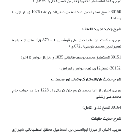
عربی، فقه امامیه، از محقق (جعفر بن حسن) حلّی ( ـ 676 ق.)
30150 (نسخ صدرالدین عبدالله بن صفی‌الدین علیا 1076 ق. از اول تا
وصایا)
شرح جدید تجرید الاعتقاد
عربی، حکمت. از علاءالدین علی قوشجی ( - 879 ق). متن از خواجه
نصیرالدین محمد طوسی ( ـ 672 ق)
30151 (نستعلیق محمد یوسف طالقانی 1035 ق، نل از جواهر تا آخر)
30152 (نسخ 12 ق، نف، جواهر و اعراض)
شرح حدیث «ان الله تبارک و تعالی نور محمد...»
عربی، اخبار. از آقا محمد کریم خان کرمانی ( ـ 1228 ق) در جواب حاج
محمد علی رشتی
30164 (نسخ 13 ق، کامل)
شرح حدیث حقیقت
عربی، اخبار. از میرزا ابوالحسن بن اسماعیل محقق اصطهباناتی شیرازی