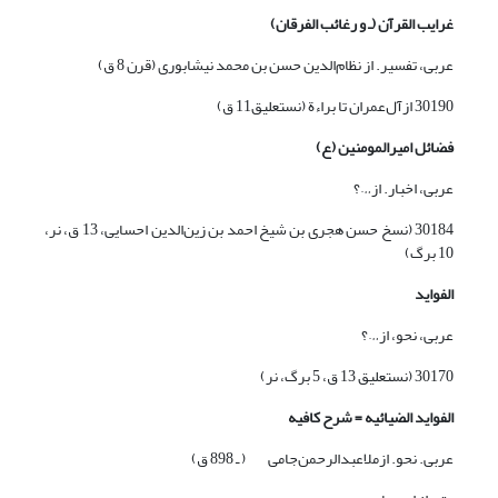
غرایب القرآن (ـ و رغائب الفرقان)
عربی، تفسیر. از نظام‌الدین حسن بن محمد نیشابوری (قرن 8 ق)
30190 ازآل‌عمران تا براءة (نستعلیق11 ق)
فضائل امیرالمومنین (ع)
عربی، اخبار. از…؟
30184 (نسخ حسن هجری بن شیخ احمد بن زین‌الدین احسایی، 13 ق، نر،
10 برگ)
الفواید
عربی، نحو، از…؟
30170 (نستعلیق 13 ق، 5 برگ، نر)
الفواید الضیائیه = شرح کافیه
عربی. نحو. ازملاعبدالرحمن‌جامی ( ـ 898 ق)