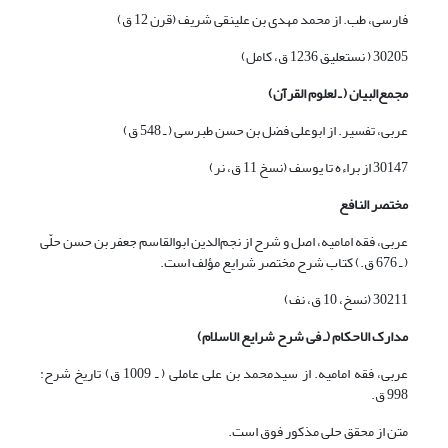
فارسی، طب. از محمد مهدی بن علینقی شریف (قرن 12 ق)
30205 ( نستعلیق 1236 ق، کامل)
مجمع‌البیان ( ـ لعلوم القرآن)
عربی، تفسیر. از ابوعلی فضل بن حسن طبرسی ( ـ 548 ق)
30147 از براءه تا یوسف (نسخ 11 ق، نر)
مختصر النافع
عربی، فقه امامیه، اصل و شرح از نجم‌الدین ابوالقاسم جعفر بن حسن حلّی
( ـ 676 ق.) کتاب شرح مختصر شرایع مؤلف است.
30211 (نسخ، 10 ق، نف)
مدارک الاحکام (ـ فی شرح شرایع الاسلام)
عربی، فقه امامیه. از سیدمحمد بن علی عاملی ( ـ 1009 ق) تاریخ شرح:
998 ق.
متن از محقق حلی مذکور فوق است.