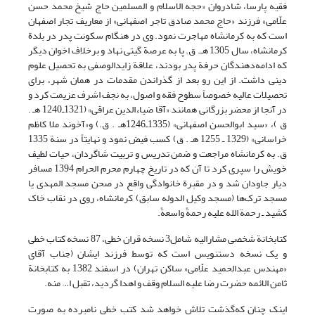
فقیه پارسا، شادروان «حجه الاسلام و المسلمین حاج شیخ محمد حسن
علّامی» فرزند «حاج محمد صادق تاجر اصفهانی» از معاریف تجار اصفهان
است که به کرمانشاه مهاجرت نمود. وی در هنگام سکونت پدر در بلدة
کرمانشاه، سال 1305 هـ. ق. پا به عرصة گیتی نهاد و برخلاف اخوان دیگر
که ادامه‌دهندگان حرفة پدر بودند، علاقة زایدالوصفی به تحصیل علوم
دینی داشت. از این رو بعد از گذراندن مقدمات در همان شهر، برای
تحصیلات عالیه خصوصاً سطوح فقه و اصول، به نجف اشرف عزیمت کرد و
در آنجا از محضر بزرگانی همانند «آقا ضیاءالدین عراقی» (1321ـ1240 هـ .
ق )، «سید ابوالحسن اصفهانی» (1335ـ1246هـ . ق.) و«آخوند ملا کاظم
خراسانی» (1329 ـ 1255 هـ . ق) کسب فیض نمود و نهایتاً در سنة 1335
ق. به کرمانشاه مراجعت و ضمن تدریس و تربیت شاگردان، حیات لطیف
خویش را سپری کرد تا آن که در تاریخ چهارم محرم الحرام 1394 مسافر
دیار جاودان شد و در مقبرة خانوادگی واقع در صحن مسجد المهدی یا
مسجد ترک‌ها (مسجد وکیل‌ الدوله سابق) کرمانشاه، روی در نقاب خاک
کشید ـ رحمة الله علیه رحمةً واسعةً.
کتابخانة شخصی مشارالیه شامل3 نسخه قران خطی، 87 نسخه کتاب خطی
و یک نسخه دستنویس است که توسط فرزند ایشان (جناب آقای
«مهندس عبدالحمید علّامی» ساکن تهران) در اسفند 1382 به کتابخانة
ثامن الائمه حضرت رضا علیه السلام وقف و اهدا گردید، تقبل ا… منه.
اینک چنان که‌گذشت تلاش خواهد شد کتب خطی نامبرده به صورت