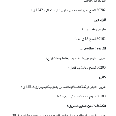
متن از ابن حاجب.
30202 (نسخ میرزا محمد بن حاجی نظر سنجانی، 1242 ق)
قرابادین
فارسی، طب. از…؟
30162 (نسخ 13 ق، نف)
القرعه (رسا
لة
فی ـ )
عربی، علوم غریبه. منسوب به امام صادق (ع)
30200 (نسخ 1325 ق. کامل)
کافی
عربی، اخبار. از ثقة الاسلام محمد بن یعقوب کلینی رازی ( ـ 328 ق)
30180 فروع و حجت (نسخ 11 ق، نف)
الکشاف ( ـ عن حقایق التنزیل)
عربی، تفسیر. از علامه جارالله ابوالقاسم محمود بن عمر زمخشری ( ـ 538