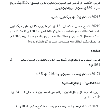
عربی، حکمت. از قاضی میرحسین بن معین‌الدین میبدی ( ـ 910 ق). تاریخ
شرح: 880 ق. متن از اثیرالدین ابهری.
30217 (نستعلیق 10 ق. برگ اول ناقص).
30210 (نسخ حسن خاکساری 12 ق در شیراز، کامل. ظهر برگ اول
یادداشت ملااحمد بن آقا محمد علی کرمانشاهی در 1209 ق کتابت شده و
نسخه به سال 1209 ق در تملک ملا عبدعلی بن نامدار بحرانی ودر1302 ق
در تملک دکتر ابوالقاسم طبیب بنارسی در کرمانشاه بوده)
صفیحه
عربی، اسطرلاب و نجوم، از شیخ بهاءالدین محمد بن حسین بهایی ( ـ
1031 ق)
30174 (نستعلیق محمد حسین بهجت 1246 ق. 5 گ)
عد
ة
الداعی (... و نجاح الساعی)
عربی، ادعیه. از جمال‌الدین ابوالعباس احمد بن فهد حلی ( ـ 841 ق).
تألیف: 801 ق
30215 (نستعلیق صدرالدین محمد بن محمد شفیع صفوی 1081 ق.)