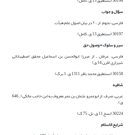
30194 (نستعلیق 13 ق، کامل)
سؤال و جواب
فارسی، نجوم. از…؟ در بیان اصول علم هیأت.
30197 (نستعلیق 13 ق، کامل)
سیر و سلوک = وصول حق
فارسی، عرفان ـ از میرزا ابوالحسن بن اسماعیل محقق اصطهباناتی
شیرازی (قرن 14 ق)
30158 (نستعلیق محمد باقر 1311 ق، 1 برگ)
شافیه
عربی، صرف. از ابوعمرو عثمان بن عمر معروف به ابن حاجب مالکی ( ـ 646
ق).
30224 (نسخ 11 ق، نل، 75 گ)
شرایع الاسلام