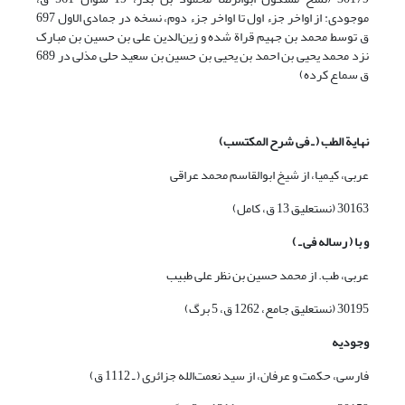
موجودی: از اواخر جزء اول تا اواخر جزء دوم، نسخه در جمادی الاول 697
ق توسط محمد بن جهیم قراة شده و زین‌الدین علی بن حسین بن مبارک
نزد محمد یحیی بن احمد بن یحیی بن حسین بن سعید حلی مذلی در 689
ق سماع کرده)
نها
یة
الطب ( ـ فی شرح المکتسب)
عربی، کیمیا، از شیخ ابوالقاسم محمد عراقی
30163 (نستعلیق 13 ق، کامل)
و با ( رساله فی ـ )
عربی، طب. از محمد حسین بن نظر علی طبیب
30195 (نستعلیق جامع، 1262 ق، 5 برگ)
وجودیه
فارسی، حکمت و عرفان، از سید نعمت‌الله جزائری ( ـ 1112 ق)