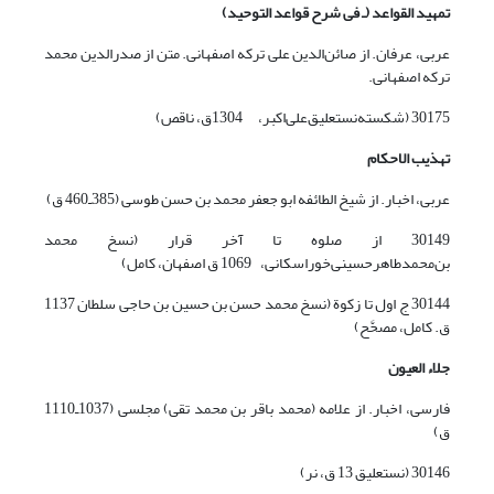
تمهید القواعد (ـ فی شرح قواعد التوحید)
عربی، عرفان. از صائن‌الدین علی ترکه اصفهانی. متن از صدرالدین محمد
ترکه اصفهانی.
30175 (شکسته‌نستعلیق‌علی‌اکبر، ‌1304ق، ناقص)
تهذیب الاحکام
عربی، اخبار. از شیخ الطائفه ابو جعفر محمد بن حسن طوسی (385ـ460 ق)
30149 از صلوه تا آخر قرار (نسخ محمد
بن‌محمد‌طاهر‌حسینی‌خوراسکانی، ‌1069 ق اصفهان، کامل)
30144 ج اول تا زکوة (نسخ محمد حسن بن حسین بن حاجی سلطان 1137
ق. کامل، مصحَّح)
جلاء العیون
فارسی، اخبار. از علامه (محمد باقر بن محمد تقی) مجلسی (1037ـ1110
ق)
30146 (نستعلیق 13 ق، نر)