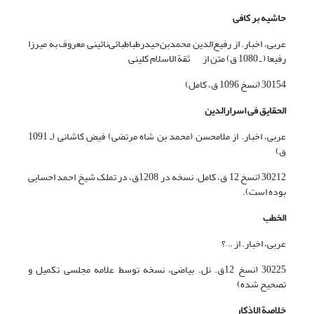
حاشیه بر کافی
عربی، اخبار. از رفیع‌الدین محمد‌بن‌حیدر‌طباطبائی‌نائینی معروف به میرزا
رفیعا ( ـ 1080 ق) متن از ثقة الاسلام کلینی
30154 (نسخ 1096 ق، کامل)
الحقایق فی اسرارالدین
عربی، اخبار. از ملامحسن (محمد بن شاه مرتضی) فیض کاشانی (ـ 1091
ق)
30212 (نسخ 12 ق، کامل. نسخه در 1208ق، در تملک شیخ احمد احسایی
بوده است).
الخطب
عربی، اخبار. از …؟
30225 (نسخ 12ق. نل. بیاضی، نسخه توسط علامه مجلسی تکمیل و
تصحیح شده)
خلا
صة
الاذکار