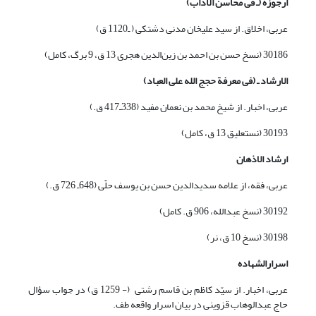
ارجوزه (ـ فی محاسن الآداب)
عربی، اخلاق. از سید علیخان مدنی دشتکی ( ـ1120 ق)
30186 (نسخ حسن بن احمد بن زین‌الدین هجری 13 ق، 9 برگ، کامل)
الارشاد ـ (فی معر
فة
حجج الله علی العباد)
عربی، اخبار. از شیخ محمد بن نعمان مفید (338ـ417 ق.)
30193 (نستعلیق 13 ق، کامل)
ارشاد الاذهان
عربی، فقه، از علامه سدیدالدین حسن بن یوسف حلّی (648ـ 726 ق.)
30192 (نسخ عبدالله، 906 ق. کامل)
30198 (نسخ 10 ق، نر)
اسرارالشهاده
عربی، اخبار. از سیّد کاظم بن قاسم رشتی (- 1259 ق) در جواب سؤال
حاج عبدالوهاب قزوینی در بیان اسرار واقعه طف.