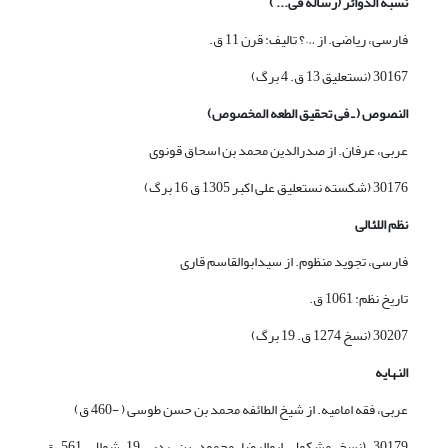
نسبة
الدوائر (رساله فی... )
فارسی، ریاضی. از …؟ تالیف: قرن 11 ق.
30167 (نستعلیق 13 ق. 4 برگ)
النصوص ( ـ فی تحقیق الطعه المخصوص)
عربی، عرفان. از صدرالدین محمد بن اسحاق قونوی
30176 (شکسته نستعلیق علی اکبر 1305 ق 16 برگ)
نظم اللئالی
فارسی، تجوید منظوم. از سیدابوالقاسم قاری
تاریخ نظم: 1061 ق.
30207 (نسخ 1274 ق. 19 برگ)
النهایه
عربی، فقه امامیه. از شیخ الطائفه محمد بن حسن طوسی ( -460 ق)
30179 (نسخ مشکول ابوالرضا محمود بن بدر، 19 شوال 561 ق،