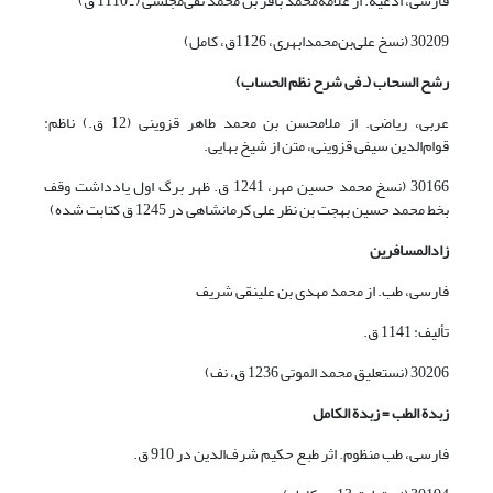
فارسی، ادعیه. از علامه‌محمد باقر بن محمد تقی‌مجلسی ( ـ 1110 ق)
30209 (نسخ علی‌بن‌محمد‌ابهری، 1126ق، کامل)
رشح السحاب (ـ فی شرح نظم الحساب)
عربی، ریاضی. از ملامحسن بن محمد طاهر قزوینی (12 ق.) ناظم:
قوام‌الدین سیفی قزوینی، متن از شیخ بهایی.
30166 (نسخ محمد حسین مهر، 1241 ق. ظهر برگ اول یادداشت وقف
بخط محمد حسین بهجت بن نظر علی کرمانشاهی در 1245 ق کتابت شده)
زادالمسافرین
فارسی، طب. از محمد مهدی بن علینقی شریف
تألیف: 1141 ق.
30206 (نستعلیق محمد الموتی 1236 ق، نف)
زبد
ة
الطب = زبد
ة
الکامل
فارسی، طب منظوم. اثر طبع حکیم شرف‌الدین در 910 ق.