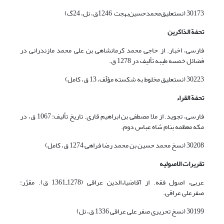
‌30173 (نستعلیق‌محمد‌حسین‌بهجت 1246ق،‌ ‌نل، 24گ)
تحفة
الذاکرین
فارسی، اخبار. از حاجی محمد کرمانشاهی بن علی محمد مازندرانی در
فضائل خمسه طیبه تألیف در 1278 ق.
30223 (نستعلیق مخلوط به شکسته مؤلّف، 13 ق، کامل)
تحفة
القراء
فارسی، تجوید. از ملا مصطفی بن ابراهیم قاری. تاریخ تألیف: 1067 ق، در
مکه معظمه بنام شاه عباس دوم.
30208 (نسخ محمد حسین بن محمد رضا فراهی 1274 ق، کامل)
تقریرات الاصولیه
عربی، اصول فقه. از آقاضیاءالدین عراقی (1278ـ1361 ق). مقرَّر:
صفرعلی عراقی.
30199 (نسخ تحریری صفر علی عراقی 1336 ق، نل)