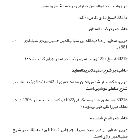
در جواب سید ابوالحسن جبارانی در حقیقة عقل و نفس.
30172 (نسخ 13 ق، کامل: 7 گ)
حاشیه بر تهذیب المنطق
عربی، منطق. از ملا عبدالله بن شهاب‌الدین حسین یزدی شهابادی ( ـ
981 ق)
30219 (نسخ 1257 ق، نر. متن تهذیب در صدر اوراق کتابت شده)
حاشیه بر شرح جدید تجریدالعقاید
عربی، حکمت. از شمس‌الدین محمد خفری ( ـ 942 یا 957 ق) تعلیقات بر
شرح ملاعلی قوشجی است.
30218 نستعلیق‌علیدوست‌گیلانی1022ق، کامل، نسخه در 1306 ق در
تملک میرزا تقی طهرانی بوده)
حاشیه برشرح شمسیه
عربی. منطق. از میر سید شریف جرجانی ( ـ 816 ق). تعلیقات بر شرح
قطب‌الدین رازی است.