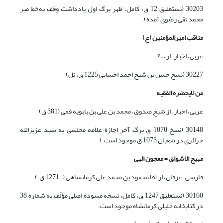
30203 (نستعلیق 12 ق، کامل. ظهر برگ اول یادداشت وقف به‌خط میر
محمد تقی رضوی آمده).
مناقب امیرالمؤمنین (ع)
عربی، اخبار. از …؟
30227 (نسخ حسن بن شیخ احمد احسایی 1225 ق، نل)
من لایحضره الفقیه
عربی، اخبار. از شیخ صدوق، محمد بن علی بن بابویه قمی (381 ق)
30148 (نسخ 1070 ق برگ آخر اجازة علامه مجلسی به سید عزیزالله
جزائری در شعبان 1073 ق موجود است.)
مهیج الاشواق = معجون الهی
فارسی، عرفان، از آقا محمود بن محمد علی کرمانشاهی ( ـ 1271 ق.)
30160 (نستعلیق 1247 ق، کامل، نسخه مسوده اصلی مؤلّف به شماره 38
در کتابخانه جلیلی کرمانشاه موجود است.