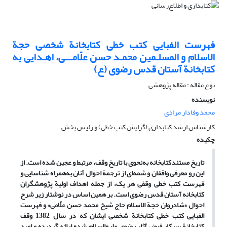
فهرست الفبایی کتب خطی کتابخانة شخصی حجة
الاسلام و المسلـمین محمـد حسن علّامـــی، اهـدایی به
کتابخانة آستان قدس رضوی (ع)
نوع مقاله : مقاله پژوهشی
نویسنده
محمد وفادار مرادی
کارشناس ارشد کتابداری (گرایش کتب خطی) و رئیس بخش
چکیده
تاریخ مستندکتابخانه به‌نحوی با تاریخ وقف، مرتبط و عجین شده است. از
این رو معرفی واقفان و شمه‌ای از ترجمة احوال آنان به‌همراه شناسایی و
فهرست کتب خطی وقفی هر یک، از جمله اهداف اولیة پژوهشگران
کتابخانه آستان قدس رضوی است. بر همین اساس در نوشتار زیر شرح
احوال «شادروان
حجة
الاسلام حاج شیخ محمد حسن علّامی» و فهرست
الفبایی کتب خطی کتابخانة‌ شخصی ایشان که در سال 1382 وقف
کتابخانة سرکار فیض آثار رضوی علیه‌السلام شده ارائه گردیده و امید