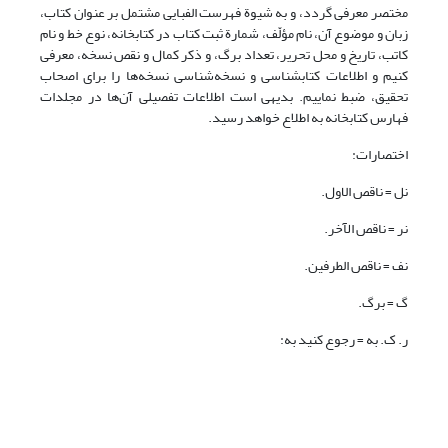
مختصر معرفی گردد، و به شیوة فهرست الفبایی مشتمل بر عنوان کتاب،
زبان و موضوع آن، نام مؤلّف، شمارة ثبت کتاب در کتابخانه، نوع خط و نام
کاتب، تاریخ و محل تحریر، تعداد برگ، و ذکر کمال و نقص نسخه، معرفی
کنیم و اطلاعات کتابشناسی و نسخه‌شناسی نسخه‌ها را برای اصحاب
تحقیق، ضبط نماییم. بدیهی است اطلاعات تفصیلی آن‌ها در مجلدات
فهارس کتابخانه به اطلاع خواهد رسید.
اختصارات:
نل = ناقص الاول.
نر = ناقص الآخر.
نف = ناقص الطرفین.
گ = برگ.
ر. ک. به = رجوع کنید به: