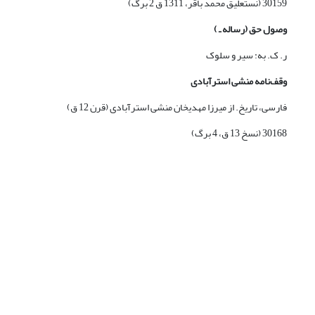
30159 (نستعلیق محمد باقر، 1311 ق 2 برگ)
وصول حق (رساله ـ )
ر. ک. به: سیر و سلوک
وقف‌نامه منشی استرآبادی
فارسی، تاریخ. از میرزا مهدیخان منشی استرآبادی (قرن 12 ق)
30168 (نسخ 13 ق، 4 برگ)