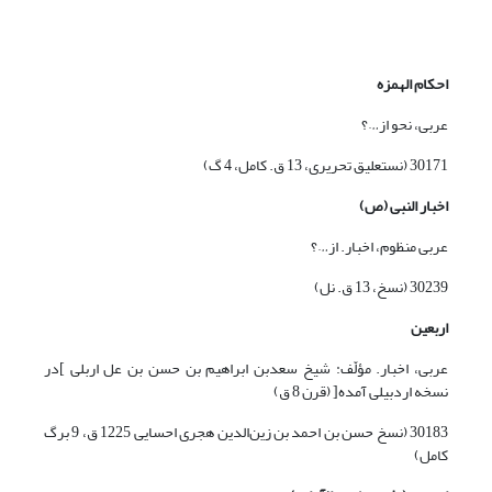
احکام الهمزه
عربی، نحو از…؟
30171 (نستعلیق تحریری، 13 ق. کامل، 4 گ)
اخبار النبی (ص)
عربی منظوم، اخبار. از…؟
30239 (نسخ، 13 ق. نل)
اربعین
عربی، اخبار. مؤلّف: شیخ سعدبن ابراهیم بن حسن بن عل اربلی ]در
نسخه اردبیلی آمده[ (قرن 8 ق)
30183 (نسخ حسن بن احمد بن زین‌الدین هجری احسایی 1225 ق، 9 برگ
کامل)