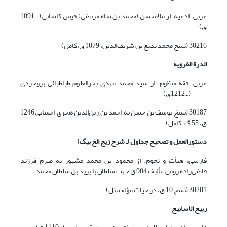
عربی، ادعیه. از ملامحسن (‌محمد بن شاه مرتضی) فیض کاشانی ( ـ 1091
ق)
30216 (نسخ محمد بدیع بن شریف‌الدین، 1079 ق،کامل)
الدر
ة
الغرویه
عربی، فقه منظوم. از سید محمد مهدی بحرالعلوم طباطبائی بروجردی
( ـ 1212ق)
30187 (نسخ یوسف بن حسن به احمد بن زین‌الدین هجری احسایی 1246
ق، 55 گ، کامل)
دستورالعمل و تصحیح جداول (ـ شرح زیج الغ بیگ)
فارسی، هیأت و نجوم. از محمود بن محمد مشهور به میرم فرزند
قاضی‌زاده رومی، تألیف 904 ق جهت سلطان با یزید بن سلطان محمد
30201 (نسخ 10 ق، در حیات مؤلف، نل)
ربیع الاسابیع