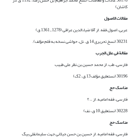
30178 عادات و معاملات (نسخ محمد ابراهیم بن حسن رضا، 1192 ق در
کاشان)
مقالات الاصول
عربی، اصول فقه. از آقا ضیاءالدین عراقی (1278 ـ 1361 ق)
30231 (نسخ تحریری 14 ق. نل، حواشی نسخه به قلم مؤلف).
مقا
لة
فی علل الجرب
فارسی، طب. از محمد حسین بن نظر علی طبیب
30196 (نستعلیق مؤلف 13 ق، 2گ)
مناسک حج
فارسی، فقه امامیه. از …؟
30228 (نستعلیق 10 ق، نف)
مناسک حج
فارسی، فقه امامیه. از حسین بن حسن جیلانی جهت سلیمانقلی بیگ