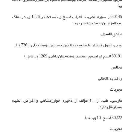
ق)
30145 از سوره. مص، تا احزاب (نسخ ق، نسخه در 1226 ق در تملک
عبدالعزیز بن احمد بن ناصر بود)
مبادی الاصول
عربی، اصول فقه. از علامه سدید الدین حسن بن یوسف حلّی ( ـ 726 ق).
30191 (نسخ ابراهیم بن محمد روضه‌خوان باشی، 1269 ق. کامل)
مجالس
ر. ک. به: الامالی
مجربات
فارسی، طب. از …؟ مؤلف از ذخیره خوارزمشاهی و اغراض الطبیه
بسیارنقل دارد.
30222 (نسخ، 10 ق، نف)
مجربات