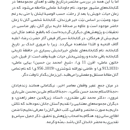
اما با این همه در بررسی مختصردرتاریخ وقف و اهدای مجموعه‌ها در
کتابخانه‌های مشهور موجود، نام جاودانة علمایی ملاحظه می‌شود که در
زمان حیات خویش یا بعد از رحلت، حسب الوصیة ایشان یا حتی به رغم
نبود وصیّت بر اساس نیّت خیر فرزندان، کتابخانة شخصی آنان تا زمان
حاضر موجود است و علاوه بر صدقة جاریه برای آنان، یاور مناسبی در
تحقیقات و پژوهش‌های دیگران گردیده است که بالطبع شاهد مثال این
مهم بیش از هرمکان، در کتابخانة «سرکار فیض آثار حضرت رضا» (علیه
آلاف التحیه و الثنا) مشاهده می‌گردد. زیرا با مروری اندک بر تاریخ
کتابخانه، نام کتابخانه‌های علمای خیر‌اندیش بسیاری در حافظة تاریخی
کتابخانه باقی مانده و روشنی‌بخش حیات طیبة وقف است؛ از قبیل «ابن
خاتون عاملی» (قرن 11 ق)، «شیخ (محمد بن حسین) بهایی عاملی»
(1031ـ913 ق) و «قاضی نورالله شوشتری» (1019ـ 956 ق) که نام تمامی
آنان مقالة مستقل و مفصلی را می‌طلبد ـ این زمان بگذار تا وقت دگر.
در میان جمع غفیر واقفان معاصر اخیر، نیکنامانی همانند زنده‌یادان
«حجة الاسلام محمد حسن علّامی»، «حجة الاسلام علی بن محسن علی یاری
غروی»، «دکتر محمد تقی مقتدری»، «استاد زین‌الدین جعفر زاهدی» و
دیگران مجموعه‌های معتنابهی را تقدیم آستان جانان نموده‌اند که تلاش
داریم به صورت مختصر و الفبایی، کتب خطی آنان را معرفی نماییم تا ضمن
اطلاع‌رسانی زود هنگام به اصحاب پژوهش و تحقیق، ذکر جمیل سپاس و
تقدیری به محضر خاندان آنان باشد، بمنّه و کرمه.