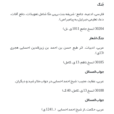
جُنگ
فارسی، ادعیه، جامع: شریفه بنت بی‌بی ملّا شامل تعویذات، دفع آفات،
دعاء تعلیمی جبرئیل به پیامبر(ص).
30204 (نسخ جامع 1011 ق. نل)
جنگ اشعار
عربی، ادبیات. اثر طبع حسن بن احمد بن زین‌الدین احسایی هجری
(13ق).
30185 (نسخ ناظم، 13 ق، کامل)
جواب المسائل
عربی، عقاید، مجیب: شیخ احمد احسایی در جواب ملا رشید و دیگران.
30188 (نسخ 13 ق، کامل، 40 گ)
جواب المسائل
عربی، حکمت ـ از شیخ احمد احسایی ( ـ 1241 ق)