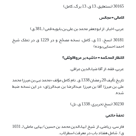
30165 (نستعلیق، 13 ق، 13 برگ، کامل)
الامالی = مجالس
عربی، اخبار. از ابوجعفر محمد بن علی بن بابویه قمی ( ـ381 ق)
30181 (نسخ، 11 ق، کامل، نسخه مصحَّح و در 1229 ق در تملک شیخ
احمد احسایی بوده)
الانظار المحکمه = حاشیه بر عرو
ة
‌الوثقی؟
عربی، فقه، از آقا ضیاءالدین عراقی.
تاریخ تألیف 20 رمضان 1338 ق. نام کامل مؤلف «محمد نبی بن میرزا محمد
علی بن میرزا آقا بن میرزا عبدالرضا بن عبدالرزاق» در این نسخه ضبط
شده.
30230 (نسخ تحریری، 1338 ق، نل)
تحفة
حاتمی
فارسی، ریاضی، از شیخ (بهاءالدین محمد بن حسین) بهایی عاملی (ـ 1031
ق). شامل هفتاد باب در معرفت اسطرلاب.