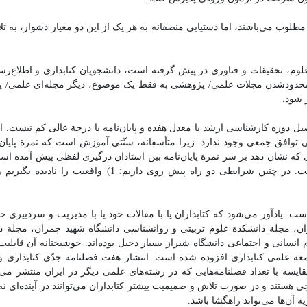
 مطلوب می‌باشند، اما دستیابی منصفانه به هر یک از این دو معیار دشوار، به
، تحقیقات و فناوری در پیش گرفته است، دانشجویان کتابداری و اطلاع‌رسانی
یای بند «د» ماده 1 استفاده کنند، زیرا با محدودشدن مجلات علمی/ پژوهشی به فقط یک موضوع، دیگر مجله‌ای 
 شود.
تحصیل دوره کارشناسی ارشد با معدل هفده و پایان‌نامه با درجة عالی کم نیست. ا
توافق جمعی وجود ندارد. زیرا متأسفانه، سن‍ّتی آموزش است که نمرة پایان‌ن
ی که نشان دهد بر سر نمرة پایان‌نامه بین استادان درگیری لفظی پیش آمده است
نمرة پایان‌نامه نوعی بده‌بستان نانوشته بین استادان راهنما موجود است. در چنین شرایطی دو راه پیش روی 
است. یادآور می‌شود که کتابداران یا با مقالات خود یا با مدیریت و سردبیری خ
ن، مجلة دانشکدة علوم تربیتی و روانشناسی دانشگاه شهید چمران، مجلة د
نسانی و اجتماعی دانشگاه شیراز بسیار دخیل بوده‌اند. خوشبختانه آن قابلیت‌
جامعة علمی کتابداری افزوده شده است. انتشار هفت فصلنامة جد‌ّی کتابداری و
یسه با تعداد فصلنامه‌هایی که در رشته‌های علمی دیگر در ایران منتشر می
هستند و در صورت تلاش و صمیمیت بیشتر کتابداران می‌توانند در آینده‌ای نه‌
آن‌ها می‌تواند راهگشا باشد.