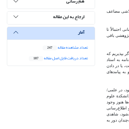
هم رسانی
 تلاشی مضاعف
ارجاع به این مقاله
 احتمالاً تا
آمار
علمی/ پژوهشی باقی
تعداد مشاهده مقاله
247
گر بپذیریم که
تعداد دریافت فایل اصل مقاله
187
امه به استاد
، یا در دادن
داریم: 1) واقعیت را نادیده بگیریم و به پیامدهای
ود، در علمی/
انشکدة علوم
ها هنوز وجود
 اطلاع‌رسانی
‌شود، شاهدی
چندان دور به