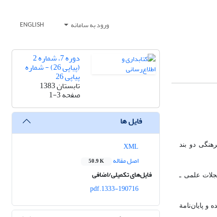
ورود به سامانه
ENGLISH
دوره 7، شماره 2
(پیاپی 26) - شماره
پیاپی 26
تابستان 1383
صفحه
1-3
فایل ها
XML
ی Ph.D مصوب 6/9/75 شورای عالی انقلاب فرهنگی دو بند
اصل مقاله
50.9 K
فایل‌های تکمیلی/اضافی
 مجلات علمی ـ
1333-190716.pdf
 و پایان‌نامة