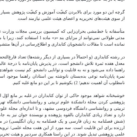
گرچه این دو مورد برای بالابردن کیفی‍ّت آموزش و کیفی‍ّت پژوهش بسیار
از سوی هیئت‌های تحریریه و اعضای هیئت علمی نیازمند است.
متأسفانه با خط‌مشی بحران‌زایی که کمیسیون بررسی مجلات وزارت علوم
مدتی طولانی نمی‌توانند از مزا
نمانده است تا مقالات دانشجویان کتابداری و اطلاع‌رسانی در آن‌ها منتشر
در رشته کتابداری (و احتمالاً در بسیاری از دیگر رشته‌ها) تعداد فارغ‌ال
معدل هفده ثمرة تلاش دانشجو است، در پذیرش پایان‌نامه با درجة عالی 
راهنما داده می‌شود و نه به قابلیت‌ و توانایی دانشجو. کم نیست شواهد
نامطلوب آن اهمیت ندهیم؛ 2) بکوشیم تا بر این دو مانع غلبه کنیم.
خوشبختانه شواهد موجود حاکی از توان کتابداران در غلبه بر مانع او‌ّل 
پژوهشی کردن مجلة دانشکدة علوم تربیتی و روانشناسی دانشگاه تهرا
تربیتی و روانشناسی دانشگاه فردوسی مشهد، و تا اندازه‌ای مجلة علوم ا
دارد و تعداد زیادی کتابداران بالقوه پژوهنده و نویسندة جوان نیز به 
(شش فصلنامه به زبان فارسی و یک فصلنامه به زبان انگلیسی) در مقا
ارزنده برای این قابلیت است. سه مورد از این هفت مجله علمی/ ترویجی 
علمی پژوهشی تبدیل شوند. در این راستا همکاری سردبیر و هیئت تحریریه 