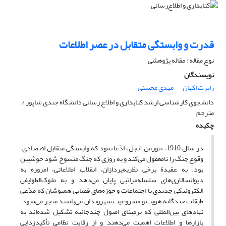
قدرت و وابستگی متقابل در عصر اطلاعات
نوع مقاله : مقاله پژوهشی
نویسندگان
رابرت اکهان
مهدی محسنی
دانشجوی کارشناسی ارشد کتابداری و اطلاع رسانی دانشگاه جندی شاپور /
مترجم
چکیده
در سال 1910، «نورمن آنجل» اد‌ّعا نمود که وابستگی متقابل اقتصادی،
وقوع جنگ را نامعقول می‌کند و به روزی که جنگ منسوخ شود خوشبین
بود. به عقیدة برخی نظریه‌پردازان، انقلاب اطلاعاتی، امروزه به
دیوانسالاری‌های سلسله‌مراتبی پایان می‌دهد و به ملوک‌الطوایفی
الکترونیکی جدیدی با اجتماعات و حوزه‌های قضایی همپوشان که مد‌ّعی
طبقات چندگانة هوی‍ّت و مشروعی‍ّت شهروندان می‌باشند منجر می‌شود.
نهادهای بین‌المللی که برمبنای اصول چندجانبه تشکیل شده‌اند به
بازارها و اطلاعات اهمیت می‌دهند و از رقابت نظامی تأکیدزدایی