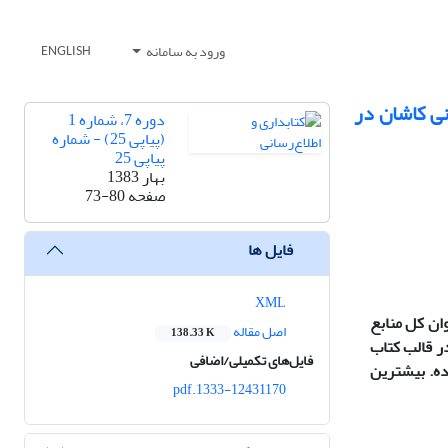
ورود به سامانه
ENGLISH
ی کاشان در
دوره 7، شماره 1
(پیاپی 25) - شماره
پیاپی 25
بهار 1383
صفحه
73-80
فایل ها
XML
 که تولید اطلاعات علمی توسط اعضای هیئت علمی این دانشگاه بیشتر به صورت گروهی انجام گرفته و از 540 عنوان کل منابع
اصل مقاله
138.33 K
 (6/36 درصد)، و کمترین تولیدات در قالب کتاب
فایل‌های تکمیلی/اضافی
لات داخلی به چاپ رسیده. بیشترین
1333-12431170.pdf