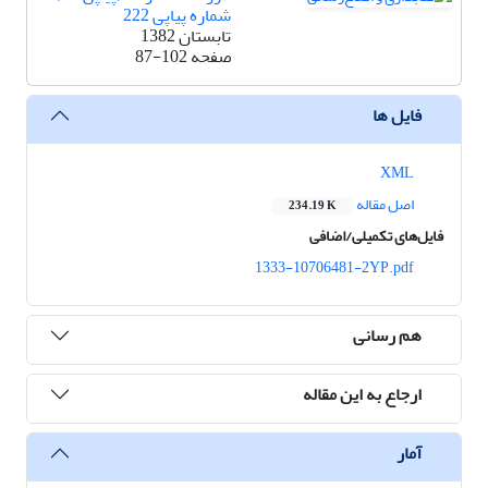
شماره پیاپی 222
تابستان 1382
صفحه
87-102
فایل ها
XML
اصل مقاله
234.19 K
فایل‌های تکمیلی/اضافی
1333-10706481-2YP.pdf
هم رسانی
ارجاع به این مقاله
آمار