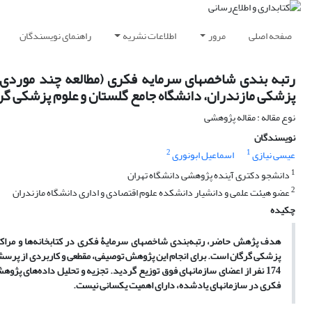
صفحه اصلی
مرور
اطلاعات نشریه
راهنمای نویسندگان
رتبه بندی شاخصهای سرمایه فکری (مطالعه چند موردی: کت
پزشکی مازندران، دانشگاه جامع گلستان و علوم پزشکی گر
نوع مقاله : مقاله پژوهشی
نویسندگان
2
1
عیسی نیازی
اسماعیل ابونوری
1
دانشجو دکتری آینده پژوهشی دانشگاه تهران
2
عضو هیئت علمی و دانشیار دانشکده علوم اقتصادی و اداری دانشگاه مازندران
چکیده
هدف پژهش حاضر، رتبه‌بندی شاخصهای سرمایۀ فکری در کتابخانه
ها و مراک
پزشکی گرگان است. برای انجام این پژوهش توصیفی، مقطعی و کاربردی از پرسش
174 نفر از اعضای سازمانهای فوق توزیع گردید. تجزیه و تحلیل داده
های پژوهش 
فکری در سازمانهای یادشده، دارای اهمیت یکسانی نیست.