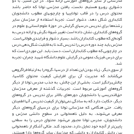
مدرّسانی از سایر گروه‌های آموزشی ارائه شود. در این مسیر، با دو
دشواری روبرو هستیم. نخست، یافتن مدرّسی توانا که حاضر باشد
محتوای درس را در قالب تواناییها و چارچوبهای مطلوب دانشجویان
کتابداری شکل دهد، دشوار است. تجربة استفاده از مدرّسان سایر
رشته‌ها برای تدریس درسهای گرایش در حوزة علوم انسانی و علوم در
گروه‌های کتابداری، نشان داده است تغییر شیوة نگرش و ارائه درس به
گونه‌ای که مطلوب کتابداران باشد، بسیار دشوار و فرایندی طولانی است.
مدرّس باید چند دوره درس را تدریس کند تا به قابلیت شکل‌دهی درس
در چارچوبی که مطلوب کتابداران است، دست یابد. این موردی است که
برای درس فیزیک عمومی در گرایش علوم دانشگاه شهید چمران، تجربه
شد.
از سوی دیگر، زیاد بودن این تعداد از درسها، گروه را به ارتباط فراگروهی
می‌کشاند که مدیریت آن برای افزایش کیفیت محتوای کلاسها،
چالش‌برانگیز است. بخشی از این چالش، به جذب مدرس توانا از دیگر
گروه‌های آموزشی مربوط است. تجربیات گذشته از معرفی مدرّسان
حق‌التدریسی یا دانشجویان دوره‌های بالاتر برای تدریس در گروه‌های
دیگر، حکایت دارد که به سادگی نمی‌توان از کیفیت تدریس آنها اطمینان
یافت. حتی هنگامی که مدرّسانی توانا برای درسهای گروه‌های دیگر
معرفی می‌شوند، به دلیل ناهمخوانی در سطوح دانشی مدرّس و
دانشجویان، مدرس توانا مجبور می‌شود محتوای درس را به سطحی
پایین‌تر از آنچه خود تمایل دارد، محدود کند. مثالی آشکار از ناهمخوانی
بین دانش کتابداران و دانشی که مدرّسان سایر گروه‌ها دارا هستند،