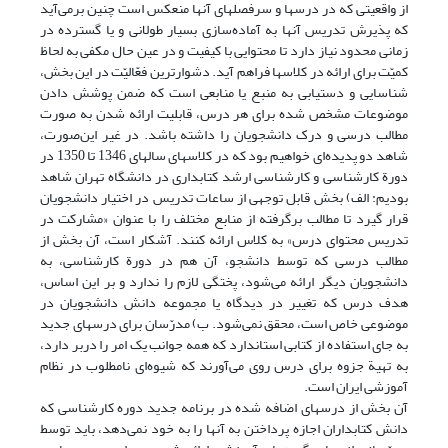
از واقعیتی که در درسها و سرفصلهای آنها منعکس است چنین برمی‌آید
که پذیرش تدریس آنها به آماده‌سازی بسیار طولانی و یا گسترده در
زمانی محدود نیاز دارد تا محتوایی با کیفیت و در عین حال مکفی به لحاظ
کمیّت برای ارائه در کلاسها فراهم آید. دشوارترین فعّالیّت در این بخش،
شناسایی و دستیابی به منبع یا منابعی است که ضمن پوشش دادن
موضوعات مشخص شده برای هر درس، قابلیت ارائه شدن به صورت
مطالب درسی و درک دانشجویان را داشته باشد. در غیر این‌صورت،
شاهد دو پدیده‌ای خواهیم بود که در کلاسهای سالهای 1346 تا 1350 در
دورة کارشناسی و کارشناسی ارشد کتابداری در دانشگاه تهران شاهد
بودیم: الف) بخش قابل توجهی از ساعات تدریس در اختیار دانشجویان
قرار گیرد تا مطالب برگرفته از منابع مختلف را با عنوان «مشارکت در
تدریس محتوای درس» به کلاس ارائه کنند. آشکار است، آن بخش از
مطالب درسی که توسط دانشجو، آن هم در دورة کارشناسی، به
دانشجویان دیگر ارائه می‌شود، پختگی لازم را ندارد و بر این اساس،
هدف درس که تغییر در دیدگاه یا مجموعه دانش دانشجویان در
موضوعی خاص است، محقق نمی‌شود. ب) مدرّسان برای درسهای جدید
به جای استفاده از کتابی استاندارد که همه جوانب یک امر را دربر دارد،
به تهیة جزوه برای درس روی می‌آورند که شیوه‌ای نامطلوب در نظام
آموزشی ایران است.
آن بخش از درسهای اضافه شده در برنامه جدید دوره کارشناسی که
دانش کتابداران اجازه پرداختن به آنها را به خود نمی‌دهد، باید توسط