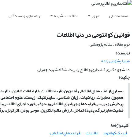
صفحه اصلی
مرور
اطلاعات نشریه
راهنمای نویسندگان
قوانین کوانتومی در دنیا اطلاعات
نوع مقاله : مقاله پژوهشی
نویسنده
میترا پشوتنی زاده
دانشجو دکتری کتابداری و اطلاع رانی دانشگاه شهید چمران
چکیده
بسیاری از نظریه‌های اطلاعاتی (همچون نظریه اطلاعات یا ارتباطات شانون، نظریه
همچون مخابرات، ریاضیات، زبان شناسی، سایبرنتیک، زیست، علوم اجتماعی و .
پردازش و بررسی فرایندها و جریانهای اطلاعاتی و نحوة برخورد اجزای اطلاعاتی با 
قطعیت هایزنبرگ، پدیدة تداخل، لرزش دائم الکترون، موجی بودن، اثر تونل، برگ
کلیدواژه‌ها
فیزیک کوانتوم
اطلاعات
فرایندهای اطلاعاتی