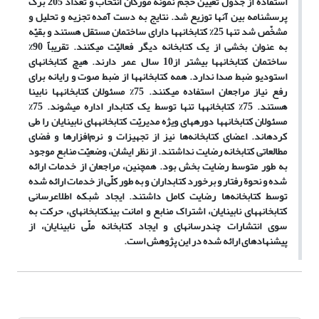
استفاده از جدول تعیین حجم نمونه مورگان انتخاب و تعداد 205 برگ
پرسشنامه بین آنها توزیع شد. نتایج به دست آمده تجزیه و تحلیل و
مشخّص شد تنها 25% کتابخانه‎ها دارای ساختمان مستقل هستند و بقیّه
به عنوان بخشی از یک کتابخانه دیگر فعالیّت می‏کنند. تقریباً 90%
ساختمان کتابخانه‏ها بیشتر از10 سال عمر دارند. هیچ کتابخانه‎ای
استودیو ضبط صدا ندارد. همه کتابخانه‏ها از ضبط صوت و رایانه برای
رفع نیاز مراجعان استفاده می‏کنند. 75% مسئولان کتابخانه‏ها نابینا
هستند. 75% کتابخانه‏ها تنها توسط یک کتابدار اداره می‏شوند. 75%
مسئولان کتابخانه‏ها دوره‏های ویژه مدیریّت کتابخانه‏های نابینایان را طی
کرده‏اند. اعضای کتابخانه‌ها نیز از تجهیزات و نرم‌افزارها و فضای
مطالعاتی کتابخانه رضایت نداشتند. از نظر ایشان، وضعیّت منابع موجود
به طور متوسط رضایت بخش بود. همچنین، مراجعان از خدمات ارائه
شده و نحوة رفتار و برخورد کتابداران و به طور کلّی از خدمات ارائه شده
توسط کتابخانه‌ها رضایت کامل داشتند. ایجاد شبکه اطلاع‏رسانی
کتابخانه‏های نابینایان، اشتراک منابع و امانت بین‏کتابخانه‏ای، حرکت به
سوی انتشارات چندرسانه‏ای و ایجاد کتابخانه ملّی نابینایان، از
پیشنهادهای ارائه شده در این پژوهش است.