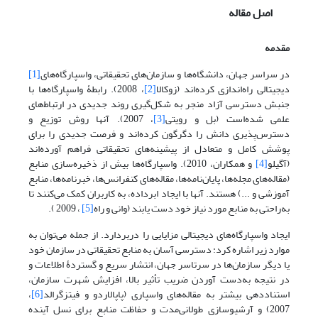
اصل مقاله
مقدمه
در سراسر جهان، دانشگاه‌ها و سازمان‌های تحقیقاتی، واسپارگاه‌های
[1]
دیجیتالی راه‌اندازی کرده‌اند (زوکالا
[2]
، 2008). رابطۀ واسپارگاه‌ها با
جنبش دسترسی آزاد منجر به شکل‌گیری روند جدیدی در ارتباط‌های
علمی شده‌است (بل و رویتی
[3]
، 2007). آنها روش توزیع و
دسترس‌پذیری دانش را دگرگون کرده‌اند و فرصت جدیدی را برای
پوشش کامل و متعادل از پیشینه‌های تحقیقاتی فراهم آورده‌اند
(آگیلو
[4]
و همکاران، 2010). واسپارگاه‌ها بیش از ذخیره‌سازی منابع
(مقاله‌های مجله‌ها، پایان‌نامه‌ها، مقاله‌های کنفرانس‌ها، خبرنامه‌ها، منابع
آموزشی و ...) هستند. آنها با ایجاد ابرداده، به کاربران کمک می‌کنند تا
به‌راحتی به منابع مورد نیاز خود دست یابند (وانی و راه
[5]
، 2009 ).
ایجاد واسپارگاه‌های دیجیتالی مزایایی را دربردارد. از جمله می‌توان به
موارد زیر اشاره کرد: دسترسی آسان به منابع تحقیقاتی در سازمان خود
یا دیگر سازمان‌ها در سرتاسر جهان، انتشار سریع و گستردۀ اطلاعات و
در نتیجه به‌دست آوردن ضریب تأثیر بالا، افزایش شهرت سازمان،
استناددهی بیشتر به مقاله‌های واسپاری (پاپالاردو و فیتزگرالد
[6]
،
2007) و آرشیوسازی طولانی‌مدت و حفاظت منابع برای نسل آینده