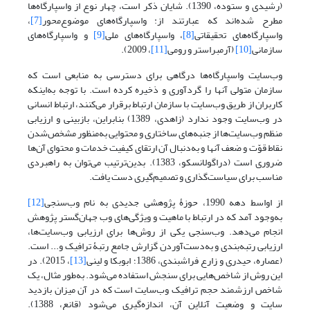
(رشیدی و ستوده، 1390). شایان ذکر است، چهار نوع از واسپارگاه‌ها
مطرح شده‌اند که عبارتند از: واسپارگاه‌های موضوع‌محور
[7]
،
واسپارگاه‌های تحقیقاتی
[8]
، واسپارگاه‌های ملی
[9]
و واسپارگاه‌های
سازمانی
[10]
(آرمبراستر و رومی
[11]
، 2009).
وب‌سایت واسپارگاه‌ها درگاهی برای دسترسی به منابعی است که
سازمان متولی آنها را گردآوری و ذخیره کرده‌ است. با توجه به‌اینکه
کاربران از طریق وب‌سایت با سازمان ارتباط برقرار می‌کنند، ارتباط انسانی
در وب‌سایت وجود ندارد (زاهدی، 1389) بنابراین، بازبینی و ارزیابی
منظم وب‌سایت‌ها از جنبه‌های ساختاری و محتوایی به‌منظور مشخص‌شدن
نقاط قوّت و ضعف آنها و به‌دنبال آن ارتقای کیفیت خدمات و محتوای آن‌ها
ضروری است (دراگولانسکو، 1383). بدین‌ترتیب می‌توان به راهبردی
مناسب برای سیاست‌گذاری و تصمیم‌گیری دست یافت.
از اواسط دهه 1990، حوزۀ پژوهشی جدیدی به نام وب‌سنجی
[12]
به‌وجود آمد که در ارتباط با ماهیت و ویژگی‌های وب جهان‌گستر پژوهش
انجام می‌دهد. وب‌سنجی یکی از روش‌ها برای ارزیابی وب‌سایت‌ها،
ارزیابی رتبه‌بندی و به‌دست‌آوردن گزارش جامع رتبۀ ترافیک و... است.
(عصاره، حیدری و زارع فراشبندی، 1386؛ ابوبکا و لینی
[13]
، 2015). در
این روش از شاخص‌هایی برای سنجش استفاده می‌شود. به‌طور مثال، یک
شاخص ارزشمند حجم ترافیک وب‌سایت است که در آن میزان بازدید
سایت و وضعیت آنلاین آن، اندازه‌گیری می‌شود (قانع، 1388).