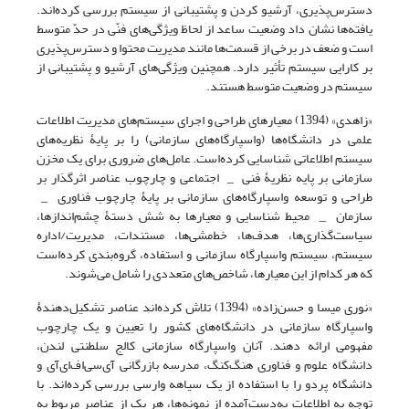
دسترس‌پذیری، آرشیو کردن و پشتیبانی از سیستم بررسی کرده‌اند.
یافته‌ها نشان داد وضعیت ساعد از لحاظ ویژگی‌های فنّی در حدّ متوسط
است و ضعف در برخی از قسمت‌ها مانند مدیریت محتوا و دسترس‌پذیری
بر کارایی سیستم تأثیر دارد. همچنین ویژگی‌های آرشیو و پشتیبانی از
سیستم در وضعیت متوسط هستند.
«زاهدی» (1394) معیارهای طراحی و اجرای سیستم‌های مدیریت اطلاعات
علمی در دانشگاه‌ها (واسپارگاه‌های سازمانی) را بر پایۀ نظریه‌های
سیستم اطلاعاتی شناسایی کرده‌است. عامل‌های ضروری برای یک مخزن
سازمانی بر پایه نظریۀ فنی _ اجتماعی و چارچوب عناصر اثرگذار بر
طراحی و توسعه واسپارگاه‌های سازمانی بر پایۀ چارچوب فناوری _
سازمان _ محیط شناسایی و معیارها به شش دستۀ چشم‌اندازها،
سیاست‌گذاری‌ها، هدف‌ها، خط‌مشی‌ها، مستندات، مدیریت/اداره
سیستم، سیستم واسپارگاه سازمانی و استفاده، گروه‌بندی کرده‌است
که هر کدام از این معیارها، شاخص‌های متعددی را شامل می‌شوند.
«نوری میسا و حسن‌زاده» (1394) تلاش کرده‌اند عناصر تشکیل‌دهندۀ
واسپارگاه سازمانی در دانشگاه‌های کشور را تعیین و یک چارچوب
مفهومی ارائه دهند. آنان واسپارگاه سازمانی کالج سلطنتی لندن،
دانشگاه علوم و فناوری هنگ‌کنگ، مدرسه بازرگانی آی‌سی‌اف‌ای‌آی و
دانشگاه پردو را با استفاده از یک سیاهه وارسی بررسی کرده‌اند. با
توجه به اطلاعات به‌دست‌آمده از نمونه‌ها، هر یک از عناصر مربوط به