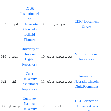
Dépôt
Institutionnel
de
CERN Document
سوئیس
9
l'Université
الجزایر
703
Server
Abou Bekr
Belkaid
Tlemcen
University of
Khartoum
MIT Institutional
ایالات متحده امریکا
10
سودان
818
Digital
Repository
Repository
Qatar
University of
University
Nebraska Lincoln
ایالات متحده امریکا
11
قطر
822
Institutional
DigitalCommons
Repository
Gumilyov
HAL Sciences de
National
l'Homme et de la
فرانسه
12
قزاقستان
936
University