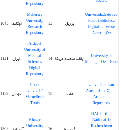
Société
Repository
Makerere
Universidade de São
University
Paulo Biblioteca
برزیل
13
اوگاندا
1043
Research
Digital de Teses e
Repository
Dissertações
Ardabil
University of
Medical
University of
ایالات متحده امریکا
14
ایران
1121
Sciences
Michigan Deep Blue
Digital
Repository
E-doc
Universiteit van
Université
Amsterdam Digital
هلند
15
تونس
1139
Virtuelle de
Academic
Tunis
Repository
HAL Institut
Khazar
National de
University
Recherche en
فرانسه
16
آذربایجان
1307