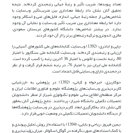
تعداد پیوندها، ضریب تأثیر و رتبۀ جهانی رتبه‌بندی کرده‌اند. نتیجه
تحقیق آنان نشان داد رابطۀ معنا‌داری بین ضریب‌تأثیر وب‌سایت با
شاخص‌هایی از جمله رتبۀ جهانی، اندازه، فایل‌های غنی و اسکالر وجود
دارد اما رابطه معناداری بین ضریب تأثیر وب‌سایت و نمایانی آن وجود
ندارد. در بیشتر شاخص‌ها، دانشگاه کشورهای عربستان سعودی،
مالزی، اندونزی و ترکیه رتبه‌های برتر را از آن خود کردند.
«پاپی و اباذری» (1392) وب‌سایت کتابخانه‌های ملی کشورهای آسیایی را
ارزیابی و رتبه‌بندی کرده‌اند. وب‌سایت کتابخانه ملی سنگاپور با امتیاز
80، رتبه نخست و لائوس با امتیاز 36 آخرین رتبه را کسب کرده است.
کتابخانه ملی ایران نیز با امتیاز 76، در رتبه ششم قرار گرفت و از نظر
درجه‌بندی دارای وب‌سایتی قابل اعتماد است.
«نوکاریزی، خیرخواه و کیانی» (1392) در پژوهشی به «ارزشیابی
کاربردپذیری وب‌سایت‌های پژوهشگاه علوم و فناوری اطلاعات ایران و
مرکز منطقه‌ای اطلاع‌رسانی علوم و تکنولوژی شیراز از منظر دانشجویان
تحصیلات تکمیلی دانشگاه شیراز» پرداختند. نتایج پژوهش آنان به‌طور
کلی نشان داد به‌کارگیری ابعاد کاربردپذیری در وب‌سایت پژوهشگاه‌ها
از دیدگاه دانشجویان تحصیلات تکمیلی در وضعیت خوبی قرار دارد.
«یمین فیروز، ریاحی و بابایی» (1394) با استفاده از روش تحلیل پیوندی و
با کمک استنادهای صورت‌گرفته در گوگل اسکولار، میزان رؤیت‌پذیری و