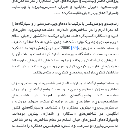
پژوهش حاضر وب‌سایت واسپارگاه‌های جهان اسلام را از نظر شاخص‌های
«وب‌سنجی»، «میزان نمایانی» و «میزان دسترس‌پذیری» با وب‌سایت
واسپارگاه‌های برتر جهان مقایسه کرده ‌است.
رتبه‌بندی وبومتریکس با ترکیب داده‌های وبی، فهرستی از واسپارگاه‌ها را
که نمرۀ لازم را در شاخص‌های «اندازه»، «مشاهده‌پذیری»، «فایل‌های
غنی» و «اسکالر» کسب کرده‌اند، معرفی می‌کنند.36 کشور از جهان اسلام
در رتبه‌بندی وبومتریک وارد نشده‌اند و این نشان‌دهندۀ عملکرد ضعیف
وب‌سایت‌هاست. «نوروزی»
[39]
(2006) نیز در پژوهش خود به عملکرد
ضعیف وب‌سایت‌ دانشگاه خاورمیانه اشاره کرده است و علت آن را
عامل‌های زبان‌شناختی می‌داند زیرا وب‌سایت‌های کشورهای خاورمیانه
به زبان‌های فارسی، کردی، ترکی، عربی و عبری هستند و در نتیجه
مخاطبان کمتری دارند و پیوندهای کمتری دریافت می‌کنند.
وب‌سایت واسپارگاه‌های جهان اسلام از نظر شاخص‌های وب‌سنجی، میزان
نمایانی و میزان دسترس‌پذیری با وب‌سایت واسپارگاه‌های برتر جهان
مقایسه شد. واسپارگاه‌های کشور آمریکا در شاخص‌های
«مشاهده‌پذیری»، «فایل‌های غنی»، «رتبه ترافیک»، «پیوند درونی» و
«دسترس‌پذیری» بهترین عملکرد را داشته‌اند. واسپارگاه‌های کشور
انگلیس در شاخص‌های «اسکالر» و «اندازه»، بهترین بوده‌اند.
واسپارگاه‌های کشورهای جهان اسلام در تمام شاخص‌ها به‌جز شاخص
«دسترس‌پذیری» و «سرعت لود شدن» ضعیف‌ترین عملکرد را داشته‌اند