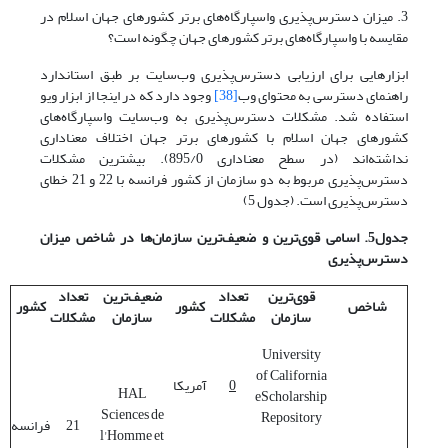
3. میزان دسترس‌پذیری واسپارگاه‌های برتر کشورهای جهان اسلام در
مقایسه با واسپارگاه‌های برتر کشورهای جهان چگونه است؟
ابزارهایی برای ارزیابی دسترس‌پذیری وب‌سایت بر طبق استاندارد
راهنمای دسترسی به محتوای وب
[38]
وجود دارد که در اینجا از ابزار ویو
استفاده شد. مشکلات دسترس‌پذیری به وب‌سایت واسپارگاه‌های
کشورهای جهان اسلام با کشورهای برتر جهان اختلاف معنا‌داری
نداشته‌اند (در سطح معناداری 895/0). بیشترین مشکلات
دسترس‌پذیری مربوط به دو سازمان از کشور فرانسه با 22 و 21 خطای
دسترس‌پذیری است. (جدول 5)
جدول5. اسامی قوی
ترین و ضعیف
ترین سازمان
ها در شاخص
میزان
دسترس
پذیری
قوی
ترین
تعداد
ضعیف
ترین
تعداد
شاخص
کشور
کشور
سازمان
مشکلات
سازمان
مشکلات
University
of California
0
آمریکا
HAL
eScholarship
Sciences de
Repository
21
فرانسه
l'Homme et