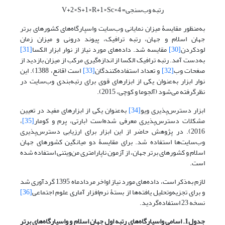
رتبه وب‌سنجی= 4×V+2×S+1×R+1×Sc
به‌منظور مقایسۀ میزان نمایانی وب‌سایت واسپارگاه‌های کشورهای برتر
جهان اسلام و جهان، رتبه ترافیک، پیوند درونی و میزان زمان
لودکردن
[30]
مقایسه شد. داده‌های مورد نیاز از نوار ابزار الکسا
[31]
به‌دست آمد. رتبه ترافیک الکسا از اندازه‌گیری مرکب از میزان بازدید از
صغحات وب
[32]
و تعداد استفاده‌کنندگان
[33]
است (قانع، 1388). این
نوار ابزار به‌عنوان یکی از ابزارهای قوی برای رتبه‌بندی وب‌سایت در
نظرگرفته می‌شود (آلجوما و کوچی، 2015).
ابزار دستر‌س‌پذیری ویو
[34]
به‌عنوان یکی از ابزارهای مفید در تعیین
مشکلات دسترس‌پذیری معرفی شده‌است (بارتی، پرم و کومار
[35]
،
2016). در پژوهش حاضر از این ابزار برای ارزیابی دسترس‌پذیری
وب‌سایت‌ها استفاده‌ شد. برای مقایسۀ دو میانگین کشورهای جهان
اسلام و کشورهای برتر جهان، از آزمون ناپارامتری من‌ویتنی استفاده شده
است.
لازم به‌ذکر است، داده‌های مورد نیاز اواخر مردادماه 1395 گردآوری شد
و برای تجزیه‌وتحلیل یافته‌ها از بستۀ نرم‌افزار آماری علوم اجتماعی
[36]
نسخه 23 استفاده‌گردید.
جدول1. اسامی واسپارگاه
های رتبه اول جهان اسلام و واسپارگاه
های برتر