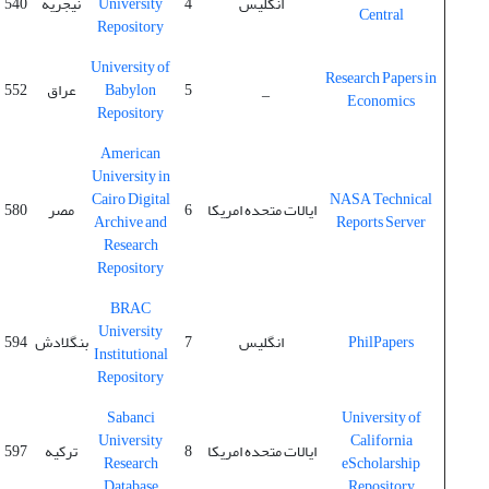
انگلیس
4
University
نیجریه
540
Central
Repository
University of
Research Papers in
_
5
Babylon
عراق
552
Economics
Repository
American
University in
Cairo Digital
NASA Technical
ایالات متحده امریکا
6
مصر
580
Archive and
Reports Server
Research
Repository
BRAC
University
PhilPapers
انگلیس
7
بنگلادش
594
Institutional
Repository
Sabanci
University of
University
California
ایالات متحده امریکا
8
ترکیه
597
Research
eScholarship
Database
Repository