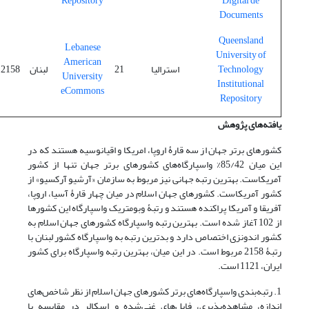
Repository
Digital de
Documents
Queensland
Lebanese
University of
American
Technology
استرالیا
21
لبنان
2158
University
Institutional
eCommons
Repository
یافته
های پژوهش
کشورهای برتر جهان از سه قارۀ اروپا، امریکا و اقیانوسیه هستند که در
این میان 85/42% واسپارگاه‌های کشورهای برتر جهان تنها از کشور
آمریکاست. بهترین رتبه جهانی نیز مربوط به سازمان «آرشیو آرکسیو» از
کشور آمریکاست. کشورهای جهان اسلام در میان چهار قارۀ آسیا، اروپا،
آفریقا و آمریکا پراکنده هستند و رتبۀ وبومتریک واسپارگاه این کشورها
از 102 آغاز شده است. بهترین رتبه واسپارگاه کشورهای جهان اسلام به
کشور اندونزی اختصاص دارد و بدترین رتبه به واسپارگاه کشور لبنان با
رتبۀ 2158 مربوط است. در این میان، بهترین رتبه واسپارگاه برای کشور
ایران، 1121 است.
1. رتبه‌بندی واسپارگاه‌های برتر کشورهای جهان اسلام از نظر شاخص‌های
اندازه، مشاهده‌پذیری، فایل‌های غنی‌شده و اسکالر در مقایسه با