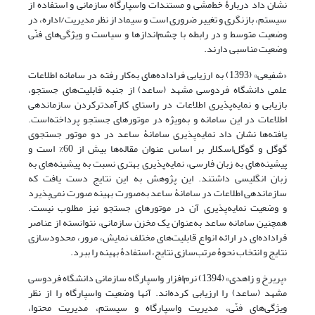
نشان داد دربارۀ خط‌مشی و مستندات واسپارگاه سازمانی و استفاده از
سیستم، بازنگری و تغییر ضروری است و سیماد از نظر مدیریت/اداره، در
وضعیت متوسط و در رابطه با چشم‌اندازها و سیاست و ویژگی‌های فنّی
وضعیت مناسبی دارند.
«شفیعی» (1393) به ارزیابی فراداده‌های به‌کار رفته در سامانه اطلاعات
علمی دانشگاه فردوسی مشهد (ساعد) از جنبه قابلیت‌های جستجو،
بازیابی و نمایه‌پذیری اطلاعات در راستای کارآمدترکردن سازماندهی
اطلاعات در این سامانه و به‌ویژه در موتورهای جستجو پرداخته‌است.
یافته‌ها نشان داد نمایه‌پذیری سامانۀ ساعد در دو موتور جستجوی
گوگل و گوگل‌اسکلار بر اساس عنوان مقاله‌ها بیش از 60% است و
پیشینه‌های به زبان فارسی، نمایه‌پذیری بهتری نسبت به پیشینه‌های به
زبان انگلیسی داشتند. این پژوهش به این نتایج دست یافت که
سازماندهی اطلاعات در سامانۀ ساعد به‌صورت بهینه صورت نمی‌پذیرد
و وضعیت نمایه‌پذیری آن در موتورهای جستجو نیز مطلوب نیست.
همچنین سامانه ساعد به‌عنوان یک مخزن سازمانی، نتوانسته از عناصر
فراداده‌ای در ارائه انواع قابلیت‌های مختلف نمایش، مرور، محدودسازی
نتایج و انتخاب نحوۀ مرتب‌سازی نتایج، استفادۀ بهینه را ببرد.
«پریرخ و زاهدی» (1394) نرم‌افزار واسپارگاه سازمانی دانشگاه فردوسی
مشهد (ساعد) را ارزیابی کرده‌اند. آنها وضعیت واسپارگاه را از نظر
ویژگی‌های فنّی، مدیریت واسپارگاه و سیستم، مدیریت محتوا،