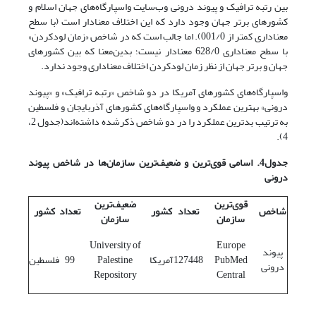
بین رتبه ترافیک و پیوند درونی وب‌سایت واسپارگاه‌های جهان اسلام و
کشورهای برتر جهان وجود دارد که این اختلاف معنادار است (با سطح
معناداری کمتر از 001/0). اما جالب است که در شاخص «زمان لودکردن»
با سطح معناداری 628/0 معنا‌دار نیست؛ بدین‌معنا که بین کشورهای
جهان و برتر جهان از نظر زمان لودکردن اختلاف معناداری وجود ندارد.
واسپارگاه‌های کشورهای آمریکا در دو شاخص «رتبه ترافیک» و «پیوند
درونی» بهترین عملکرد و واسپارگاه‌های کشورهای آذربایجان و فلسطین
به ترتیب بدترین عملکرد را در دو شاخص ذکرشده داشته‌اند(جدول 2،
4).
جدول4. اسامی قوی
ترین و ضعیف
ترین سازمان
ها در شاخص
پیوند
درونی
قوی
ترین
ضعیف
ترین
شاخص
تعداد
کشور
تعداد
کشور
سازمان
سازمان
University of
Europe
پیوند
PubMed
127448
آمریکا
Palestine
99
فلسطین
درونی
Repository
Central