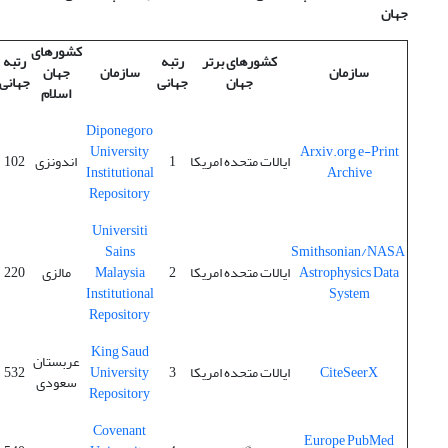
جهان
کشورهای
کشورهای برتر
رتبه
رتبه
سازمان
سازمان
جهان
جهان
جهانی
جهانی
اسلام
Diponegoro
University
Arxiv.org e-Print
ایالات متحده امریکا
1
اندونزی
102
Institutional
Archive
Repository
Universiti
Sains
Smithsonian/NASA
Astrophysics Data
ایالات متحده امریکا
2
Malaysia
مالزی
220
Institutional
System
Repository
King Saud
عربستان
CiteSeerX
ایالات متحده امریکا
3
University
532
سعودی
Repository
Covenant
Europe PubMed