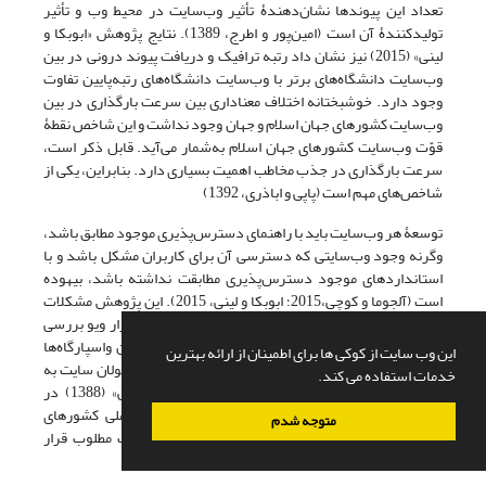
تعداد این پیوندها نشان‌دهندۀ تأثیر وب‌سایت در محیط وب و تأثیر
تولیدکنندۀ آن است (امین‌پور و اطرج، 1389). نتایج پژوهش «ابوبکا و
لینی» (2015) نیز نشان داد رتبه ترافیک و دریافت پیوند درونی در بین
وب‌سایت دانشگاه‌های برتر با وب‌سایت دانشگاه‌های رتبه‌پایین تفاوت
وجود دارد. خوشبختانه اختلاف معنا‌داری بین سرعت بارگذاری در بین
وب‌سایت کشورهای جهان اسلام و جهان وجود نداشت و این شاخص نقطۀ
قوّت وب‌سایت کشورهای جهان اسلام به‌شمار می‌آید. قابل ذکر است،
سرعت بارگذاری در جذب مخاطب اهمیت بسیاری دارد. بنابراین، یکی از
شاخص‌های مهم است (پاپی و اباذری، 1392)
توسعۀ هر وب‌سایت باید با راهنمای دسترس‌پذیری موجود مطابق باشد،
وگرنه وجود وب‌سایتی که دسترسی آن برای کاربران مشکل باشد و با
استانداردهای موجود دسترس‌پذیری مطابقت نداشته باشد، بیهوده
است (آلجوما و کوچی،2015؛ ابوبکا و لینی، 2015). این پژوهش مشکلات
دسترس‌پذیری وب‌سایت واسپارگاه‌ها را با استفاده از ابزار ویو بررسی
کرده و به این نتیجه رسیده است که رابطۀ معناداری بین واسپارگاه‌ها
این وب سایت از کوکی ها برای اطمینان از ارائه بهترین
وجود ندارد و این نشان‌دهندۀ توجه دقیق طراحان و مسئولان سایت به
خدمات استفاده می کند.
این امر بوده است. «محمداسماعیل و کاظمی کوهبنانی» (1388) در
پژوهش خود نشان دادند که وب‌سایت کتابخانه‌های ملی کشورهای
متوجه شدم
اسلامی به لحاظ رعایت معیار دسترس‌پذیری در وضعیت مطلوب قرار
دارند.