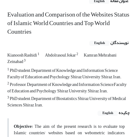
عنوان مقاله
English
Evaluation and Comparison of the Websites Status
of Islamic World Countries and Top World
Countries
نویسندگان
English
1
2
Kianoosh Rashidi
Abdolrasoul Jokar
Kamran Mehrabani
3
Zeinabad
1
PhD student, Department of Knowledge and Information Science,
Faculty of Education and Psychology, Shiraz University, Shiraz, Iran.
2
Professor, Department of Knowledge and Information Science,Faculty
of Education and Psychology, Shiraz University, Shiraz, Iran.
3
PhD student, Department of Biostatistics, Shiraz University of Medical
Sciences, Shiraz, Iran.
چکیده
English
Objective:
The aim of the present research is to evaluate top
Islamic countries’ websites based on webometric indicators,