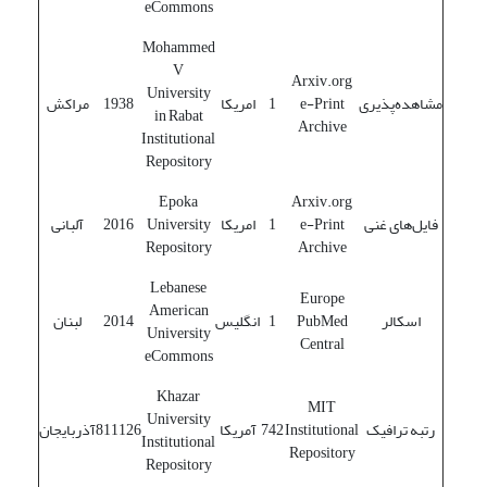
eCommons
Mohammed
V
Arxiv.org
University
مشاهده‌پذیری
e-Print
1
امریکا
1938
مراکش
in Rabat
Archive
Institutional
Repository
Epoka
Arxiv.org
فایل‌های غنی
e-Print
1
امریکا
University
2016
آلبانی
Repository
Archive
Lebanese
Europe
American
اسکالر
PubMed
1
انگلیس
2014
لبنان
University
Central
eCommons
Khazar
MIT
University
رتبه ترافیک
Institutional
742
آمریکا
811126
آذربایجان
Institutional
Repository
Repository