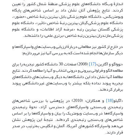
اندازۀ وب‌گاه دانشگاه‌های علوم پزشکی منطقۀ شمال کشور را تعیین
کردند. نتایج پژوهش آنان نشان داد بر اساس شاخص‌های پایگاه
وبومتریکس، دانشگاه علوم پزشکی بابل بهترین رتبۀ شاخص «حضور»،
دانشگاه علوم پزشکی گیلان بهترین رتبۀ شاخص «تاثیر»، دانشگاه علوم
پزشکی گلستان بهترین رتبه «عرضه آزاد اطلاعات» و دانشگاه علوم
پزشکی مازندران بهترین رتبه شاخص «برتری علمی» را داشته‌اند.
در خارج از کشور نیز مطالعاتی دربارۀ ارزیابی وب‌سایت‌های واسپارگاه‌ها و
دیگر سازمان‌ها انجام شده است که به بررسی آنها نیز می‌پردازیم:
«نوواگو و آگارین»
[17]
(2008) صفحات 30 دانشگاه کشور نیجریه را برای
مطالعه الگو و فراوانی بیرونی و درونی انتخاب و آنها را مطالعه کردند. نتایج
مطالعۀ آنها نشان داد این دانشگاه‌ها به دیگر وب‌سایت‌های دانشگاه‌های
نیجریه پیوند نداده بلکه بیشتر با وب‌سایت‌های غیردانشگاهی پیوند
برقرار کرده‌اند.
«آگیلو
[18]
و همکاران» (2010) در پژوهشی با بررسی شاخص‌های
رتبه‌بندی وب‌سنجی واسپارگاه‌های دسترسی آزاد، نحوۀ رتبه‌بندی
واسپارگاه‌ها در وب‌سایت وبومتریک را بیان و واسپارگاه‌ها را بر اساس
شاخص‌های وب‌سنجی رتبه‌بندی کرده‌اند. نتیجۀ این پژوهش نشان
می‌دهد واسپارگاه کشورهای آمریکا، آلمان و انگلیس به‌ترتیب در صدر
قرار دارند.