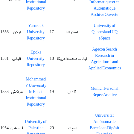
Institutional
Informatique et en
Repository
Automatique
Archive Ouverte
Yarmouk
University of
Queensland UQ
استرالیا
17
University
اردن
1556
Repository
eSpace
Agecon Search
Epoka
Research in
ایالات متحده امریکا
18
University
آلبانی
1581
Agricultural and
Repository
Applied Economics
Mohammed
V University
Munich Personal
آلمان
19
in Rabat
مراکش
1883
Repec Archive
Institutional
Repository
Universitat
University of
Autònoma de
Barcelona Dipòsit
اسپانیا
20
Palestine
فلسطین
1954