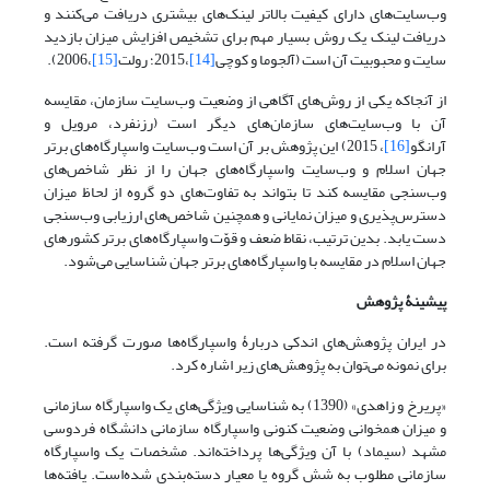
وب‌سایت‌های دارای کیفیت بالاتر لینک‌های بیشتری دریافت می‌کنند و
دریافت لینک یک روش بسیار مهم برای تشخیص افزایش میزان بازدید
سایت و محبوبیت آن است (آلجوما و کوچی
[14]
،2015؛ رولت
[15]
،2006).
از آ‌نجاکه یکی از روش‌های آگاهی از وضعیت وب‌سایت سازمان، مقایسه
آن با وب‌سایت‌های سازمان‌های دیگر است (رزنفرد، مرویل و
آرانگو
[16]
، 2015) این پژوهش بر آن است وب‌سایت واسپارگاه‌های برتر
جهان اسلام و وب‌سایت واسپارگاه‌های جهان را از نظر شاخص‌های
وب‌سنجی مقایسه‌ کند تا بتواند به تفاوت‌های دو گروه از لحاظ میزان
دسترس‌پذیری و میزان نمایانی و همچنین شاخص‌های ارزیابی وب‌سنجی
دست یابد. بدین ترتیب، نقاط ضعف و قوّت واسپارگاه‌های برتر کشورهای
جهان اسلام در مقایسه با واسپارگاه‌های برتر جهان شناسایی می‌شود.
پیشینۀ پژوهش
در ایران پژوهش‌های اندکی دربارۀ واسپارگاه‌ها صورت گرفته است.
برای نمونه می‌توان به پژوهش‌های زیر اشاره کرد.
«پریرخ و زاهدی» (1390) به شناسایی ویژگی‌های یک واسپارگاه سازمانی
و میزان همخوانی وضعیت کنونی واسپارگاه سازمانی دانشگاه فردوسی
مشهد (سیماد) با آن ویژگی‌ها پرداخته‌اند. مشخصات یک واسپارگاه
سازمانی مطلوب به شش گروه یا معیار دسته‌بندی شده‌است. یافته‌ها