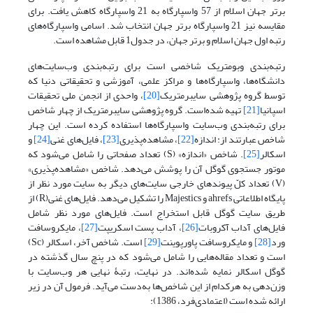
برتر جهان اسلام از 57 واسپارگاه‌ به 21 واسپارگاه‌ کاهش یافت. برای
مقایسه نیز 21 واسپارگاه‌ برتر جهان انتخاب شد. اسامی واسپارگاه‌های
رتبه اول جهان اسلام و برتر جهان، در جدول1 قابل مشاهده است.
رتبه‌بندی وبومتریک شاخصی است برای رتبه‌بندی وب‌سایت‌های
دانشگاه‌ها، واسپارگاه‌ها و مراکز علمی، آموزشی و تحقیقاتی دنیا که
توسط گروه پژوهشی سایبرمتریک
[20]
، واحدی از انجمن ملی تحقیقات
اسپانیا
[21]
تهیه شده‌است. گروه پژوهشی سایبرمتریک از چهار شاخص
برای رتبه‌بندی وب‌سایت واسپارگاه‌ها استفاده کرده است. این چهار
شاخص عبارتند از: اندازه
[22]
، مشاهده‌پذیری
[23]
، فایل‌های غنی
[24]
و
اسکالر
[25]
. شاخص «اندازه» (S) تعداد صفحاتی را شامل می‌شود که
موتور جستجوی گوگل آن را پوشش می‌دهد. شاخص «مشاهده‌پذیری»
(V) تعداد کلّ پیوندهای خارجی سایت‌های دیگر به سایت مورد نظر از
پایگاه اطلاعاتی ahrefs و Majestics را تشکیل می‌دهد. فایل‌های غنی(R) از
طریق سایت گوگل قابل استخراج است. فایل‌های مورد نظر شامل
فایل‌های آداب آکروبات
[26]
، آداب پست اسکریپت
[27]
، مایکروسافت
ورد
[28]
و مایکروسافت پاورپوینت
[29]
است. شاخص آخر، اسکالر (Sc)
است و تعداد مقاله‌هایی را شامل می‌شود که در پنچ سال گذشته در
گوگل اسکالر نمایه شده‌اند. در نهایت، رتبۀ نهایی هر وب‌سایت با
وزن‌دهی به هرکدام از این شاخص‌ها به‌دست می‌آید. فرمول آن در زیر
ارائه شده ‌است (اعتمادی‌فرد، 1386):