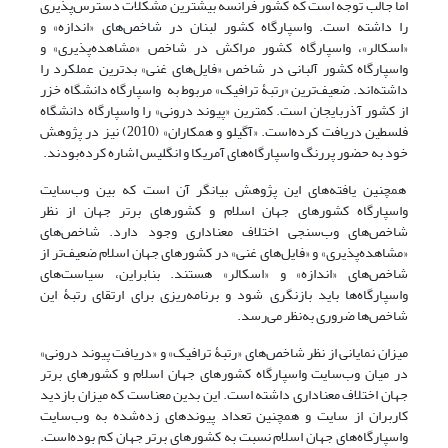
اما جالب توجه است که کشور فرانسه بیشترین مشکلات دسترس‌پذیری
را داشته است. واسپارگاه کشور لبنان در شاخص‌های «اندازه» و
«اسکالر»، واسپارگاه کشور مراکش در شاخص «مشاهده‌پذیری» و
واسپارگاه کشور آلبانی در شاخص «فایل‌های غنی» بدترین عملکرد را
داشته‌اند. ضعیف‌ترین «رتبۀ ترافیک» مربوط به واسپارگاه‌ دانشگاه خزر
از کشور آذربایجان است. کمترین «پیوند درونی» را واسپارگاه دانشگاه
فلسطین دریافت کرده‌است. «آگیلو و همکاران» (2010) نیز در پژوهش
خود به حضور پررنگ واسپارگاه‌های آمریکا و انگلیس اشاره کرده‌بودند.
همچنین یافته‌های این پژوهش بیانگر آن است که بین وب‌سایت
واسپارگاه کشورهای جهان اسلام و کشورهای برتر جهان از نظر
شاخص‌های وب‌سنجی اختلاف معنا‌داری وجود دارد. شاخص‌های
«مشاهده‌پذیری» و «فایل‌های غنی» در کشورهای جهان اسلام ضعیف‌تر از
شاخص‌های «اندازه» و «اسکالر» هستند. بنابراین، سیاست‌های
واسپارگاه‌ها باید بازنگری شود و برنامه‌ریزی برای ارتقای رتبۀ این
شاخص‌ها ضروری به‌نظر می‌رسد.
میزان نمایانی از نظر شاخص‌های «رتبۀ ترافیک» و «دریافت پیوند درونی»
در میان وب‌سایت واسپارگاه‌ کشورهای جهان اسلام و کشورهای برتر
جهان اختلاف معنا‌داری داشته ‌است. این بدین معناست که میزان بازدید
کاربران از سایت و همچنین تعداد پیوندهای زده‌شده به وب‌سایت
واسپارگاه‌های جهان اسلام نسبت به کشورهای برتر جهان کم بوده‌است.