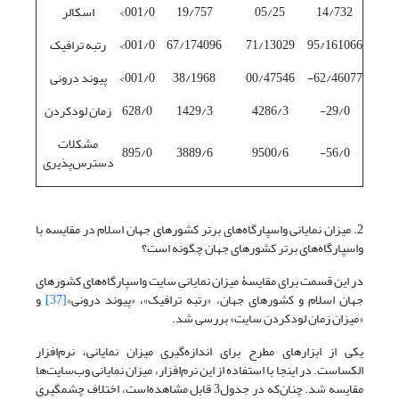
14/732
05/25
19/757
001/0>
اسکالر
95/161066
71/13029
67/174096
001/0>
رتبه ترافیک
62/46077-
00/47546
38/1968
001/0>
پیوند درونی
29/0-
4286/3
1429/3
628/0
زمان لودکردن
مشکلات
895/0
3889/6
9500/6
56/0-
دسترس‌پذیری
2. میزان نمایانی واسپارگاه‌های برتر کشورهای جهان اسلام در مقایسه با
واسپارگاه‌های برتر کشورهای جهان چگونه است؟
در این قسمت برای مقایسۀ میزان نمایانی سایت واسپارگاه‌های کشورهای
جهان اسلام و کشورهای جهان، «رتبه ترافیک»، «پیوند درونی»
[37]
و
«میزان زمان لودکردن سایت» بررسی شد.
یکی از ابزارهای مطرح برای اندازه‌گیری میزان نمایانی، نرم‌افزار
الکساست. در اینجا با استفاده از این نرم‌افزار، میزان نمایانی وب‌سایت‌ها
مقایسه شد. چنان‌که در جدول3 قابل مشاهده‌است، اختلاف چشمگیری