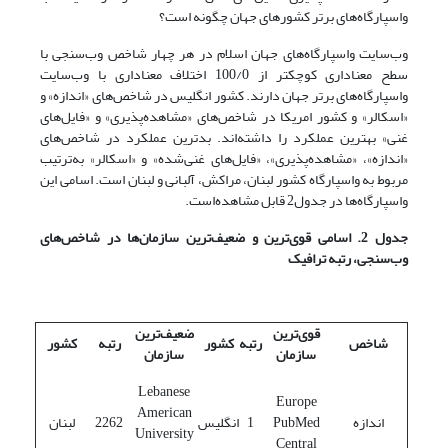
واسپارگاه‌های برتر کشورهای جهان چگونه است؟
وب‌سایت واسپارگاه‌های جهان اسلام در هر چهار شاخص وب‌سنجی با
سطح معناداری کوچکتر از 100/0 اختلاف معنا‌داری با وب‌سایت
واسپارگاه‌های برتر جهان دارند. کشور انگلیس در شاخص‌های «اندازه» و
«اسکالر» و کشور امریکا در شاخص‌های «مشاهده‌پذیری» و «فایل‌های
غنی» بهترین عملکرد را داشته‌اند. بدترین عملکرد در شاخص‌های
«اندازه»، «مشاهده‌پذیری»، «فایل‌های غنی‌شده» و «اسکالر» به‌ترتیب
مربوط به واسپارگاه کشور لبنان، مراکش، آلبانی و لبنان است. اسامی این
واسپارگاه‌ها در جدول2 قابل مشاهده‌است.
جدول 2. اسامی قوی
ترین و ضعیف
ترین سازمان
ها در شاخص
های
وب
سنجی، رتبه ترافیک
قوی
ترین
ضعیف
ترین
شاخص
رتبه
کشور
رتبه
کشور
سازمان
سازمان
Lebanese
Europe
American
اندازه
PubMed
1
انگلیس
2262
لبنان
University
Central