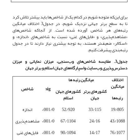
برای این‌که متوجه شویم در کدام یک از شاخص‌ها باید بیشتر تلاش کرد
تا به سطح برتر جهانی نزدیک شویم، در جدول3 اختلاف میانگین
رتبه‌های هر شاخص آورده شده است. از آنجاکه شاخص‌های
«مشاهده‌پذیری» و «فایل‌های غنی» نسبت به شاخص‌های «اندازه» و
«اسکالر» ضعیف‌تر هستند، به توجه بیشتری نیاز دارند تا در جدول
رتبه‌بندی پیشرفت کنیم.
جدول3. مقایسه شاخص
های وب
سنجی، میزان نمایانی و میزان
دسترس
پذیری وب
سایت واسپارگاه
های جهان اسلام و برتر جهان
اختلاف
میانگین رتبه ها
میانگین
sig
شاخص
کشورهای برتر
کشورهای جهان
رتبه‌ها
جهان
اسلام
19/805
33/115
52/920
001/0>
اندازه
43/1088
24/16
67/1104
001/0>
مشاهده‌پذیری
76/1077
14/17
90/1094
001/0>
فایل‌های غنی