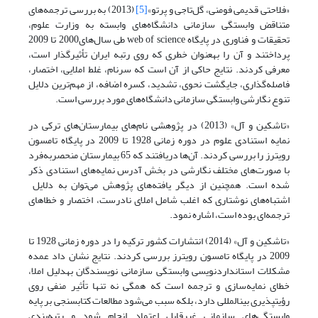
«فلاحتی قدیمی فومنی، گل‌تاجی و پرتو»
[5]
(2013) به بررسی ترجمه‌های
متناقض وابستگی سازمانی دانشگاه‌های وابسته به وزارت علوم،
تحقیقات و فناوری در پایگاه web of science طی سال‌های2000 تا 2009
پرداختند و آن را به‫عنوان خطری که روی رتبه ایران تأثیرگذار است،
معرفی کردند. نتایج حاکی از آن است که سرنام، غلط املایی، اختصار،
فاصله‌گذاری، جایگشت نحوی، تشدید، کسره اضافه، از مهم‌ترین دلایل
تنوع نگارشی وابستگی سازمانی دانشگاه‌های مورد بررسی است.
«تاشکین و آل» (2013) در پژوهشی نام‌های بیمارستان‌های ترکی در
نمایه استنادی علوم در دوره زمانی 1928 تا 2009 در پایگاه تامسون
رویترز را بررسی کردند. آن‌ها دریافتند که 65 بیمارستان منحصربه‌فرد
با صورت‌های مختلف نگارشی در بخش آدرس نمایه‌های استنادی ذکر
شده است. همچنین از دیگر یافته‌های پژوهش می‌توان به دلایل
اشتباه‌های نوشتاری که اغلب شامل املای نادرست، اختصار و خطاهای
ترجمه‌ای بوده است، اشاره نمود.
«تاشکین و آل» (2014) انتشارات کشور ترکیه را در دوره زمانی 1928 تا
2009 در پایگاه تامسون رویترز بررسی کردند. نتایج نشان داد عمده
مشکلات استانداردنویسی وابستگی سازمانی نویسندگان به‫دلیل املا،
خطای نمایه‌سازی و ترجمه است که همگی نه تنها تأثیر منفی روی
رؤیت‫پذیری بین‫المللی دارد، بلکه سبب می‌شود مطالعات کتاب‫سنجی بر پایه
وابستگی‌های سازمانی غیرقابل اعتماد انجام شود و رتبه‌بندی