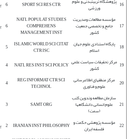
پژوهشگاه تربیت‫بدنی و علوم
16
SPORT SCI RES CTR
6
پ
ورزشی
مؤسسه مطالعات ومدیریت
NATL POPULAT STUDIES
17
جامع و تخصصی جمعیت
COMPREHENS
6
پ
کشور
MANAGEMENT INST
پایگاه استنادی علوم جهان
ISLAMIC WORLD SCI CITAT
5
18
اسلام
CTR ISC
مرکز تحقیقات سیاست علمی
4
NATL RES INST SCI POLICY
19
کشور
مرکز منطقه‫ای اطلاع‫رسانی
REG INFORMAT CTR SCI
4
20
علوم و فناوری
TECHNOL
سازمان مطالعه وتدوین کتب
21
علوم انسانی دانشگاه‫ها
SAMT ORG
3
(سمت)
مؤسسه پژوهشی حکمت و
22
IRANIAN INST PHILOSOPHY
2
پ
فلسفه ایران