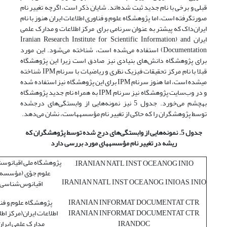
قبلی و برخی با نام جدید ثبت شده‌اند. شایان ذکر است، اگرچه تغییر نام
صورت‫گرفته است، اما پژوهشگاه علوم و فناوری اطلاعات ایران هنوز با نام
ایران‌داک که پیشتر به عنوان سرنامی برای مرکز اطلاعات و مدارک علمی
ایران Iranian Research Institute for Scientific Information) and
Documentation) استفاده می‌شده است، شناخته می‌شود. این مورد
برای پژوهشگاه دانش‌های بنیادی نیز صادق است زیرا این پژوهشگاه
قبلا با نام مرکز تحقیقات فیزیک نظری و ریاضیات با سرنام IPM شناخته
می‫شده است، اما هنوز سرنام IPM برای این پژوهشگاه نیز استفاده شده
و در وب‌سایت پژوهشگاه نیز سرنام IPM به همراه نام جدید پژوهشگاه
به‫چشم می‌خورد. جدول 5 نیز نمونه‌هایی از وابستگی‌های درج‫شده
توسط پژوهشگران را که حاکی از تغییر نام مؤسسه‫هاست، نشان می‌دهد.
جدول 5. نمونه
هایی از وابستگی
های درج شده توسط پژوهشگران که
ریشه در تغییر نام مؤسسه
های مورد بررسی دارد
پژوهشگاه ملی اقیانوس‫
IRANIAN NATL INST OCEANOG INIO,
علوم جوّی (مؤسسه 
IRANIAN NATL INST OCEANOG, INIOAS, INIO
اقیانوس‌شناسی
IRANIAN INFORMAT DOCUMENTAT CTR,
پژوهشگاه علوم و فن
IRANIAN INFORMAT DOCUMENTAT CTR,
اطلاعات ایران(مرکز اطل
IRANDOC
مدارک علمی ایران