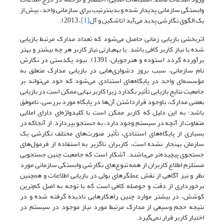
وابستگی سازمانی پدیدار شده و بدین‫ترتیب برای سازمانی واحد، بیش از
یک الگوی نگارشی پدید می‌آید (تاشکین و آل
[1]
، 2013).
اثربخشی بازیابی زمانی حاصل می‌شود که تعداد مدارک مرتبط بازیابی
شده با نیاز کاربر کافی باشد. یا به‫عبارتی نیاز کاربر هر چه بیشتر و بهتر
برآورده گردد (ستوده و هنرجویان، 1391). نبود یکدستی در نگارش
نام سازمانی، سبب بروز دشواری‌هایی در بازیابی مدارک متعلق به
مؤسسه‌ای واحد در پایگاه‌های استنادی می‌شود که خود می‌تواند بر
جامعیت نتایج بازیابی تأثیر بگذارد زیرا کاربر نهایی ممکن است در بازیابی
بعضی مدارک، باوجود قرارداشتن آن‌ها در پایگاه مورد بررسی، ناموفق
باشد؛ به این دلیل که کاربر ممکن است با کلیدواژه‌ای دارای املایی
متفاوت از آنچه در سیستم وجود دارد، به جستجو بپردازد. از آنجاکه در
بسیاری از پایگاه‌های استنادی، تأثیر صورت‌های مختلف نگارشی یک
سازمان بهنجار نشده است، کاربران ناگزیر به استفاده از فرمول‌های
جستجوی پیچیده‌تر می‌باشند. آشکار است که جامعیت چنین جستجویی
مستلزم اطلاع کاربران از همه تنوع‌های نگارشی وابستگی سازمانی مورد
نظر و نیز آگاهی از نقش عملگرهای بولی در بازیابی اطلاعات و همچنین
برخورداری از دقت و حوصله کافی است که با توجه به اصل کم‌ترین
کوشش، در بیشتر موارد چنین راهکارهایی نادیده گرفته شده و در
نتیجه حجم وسیعی از مدارک مرتبط مورد نیاز موجود در سیستم در
اختیار کاربر قرار نمی‌گیرد.