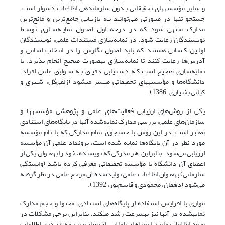
و سایر مؤسسه‫های تحقیقاتی بـدون سازماندهی اطلاعات دشوار است،
جستجو تنها در صـورتی مـی‌توانـد بـه بازیـابی جامع‌ترین و مانع‌ترین
مدارک منتهی شود که در درجه اول اصـول نمایـه‌سـازی توسـط
نویـسندگان رعایت شود. در نمایه‌سازی مستندات علمی، نویـسندگان
اولـین کـسانی هستند که باید اصول نگارش را در انتخاب اسامی و
آدرس‌ها رعایت کنند تا نمایه‌سـازی به‫صورت صحیح انجام پذیرد. با
نمایه‌سازی صحیح است کـه دسـتیابی دقیـق بـه سـوابق علمی افراد،
دانشگاه‌ها و مؤسسه‫های تحقیقاتی میـسر می‫شود (زلفی‌گل، شـیری و
کیانی بختیاری، 1386).
یکی از روش‌های ارزیابی فعالیت‌های علمی و پژوهشی مؤسسه‫ها و
سازمان‌های علمی، بررسی مدارک نمایه‌شده آنها در پایگاه‌های استنادی
معتبر است. در این روش با جستجوی تمام مدارکی که با نام مؤسسه
مورد نظر در آن پایگاه‌ها نمایه شده است، برونداد علمی آن‌ مؤسسه
ارزیابی می‌شود. بنابراین، هر مدرکی که نویسنده‌، خود را به‫عنوان یکی از
اعضای آن دانشگاه یا مؤسسه تحقیقاتی معرفی کرده ‌باشد (وابستگی
سازمانی) به‫عنوان اطلاعات علمی تولید‫شده آن مرجع علمی در نظر گرفته
می‌شود (دهقان، محمودی و قاسم‌پور، 1392).
موازی با افزایش استفاده از پایگاه‌های استنادی، محتوا و حجم مدارک
نمایه‫شده در آنها نیز به‫سرعت رشد می‫کند. بنابراین برخی مشکلات در
ورود اطلاعات مانند اشتباهات املایی، اختصار و ترجمه در درج اطلاعات