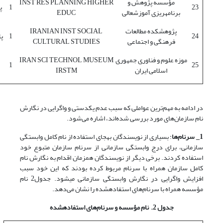
مؤسسه پژوهش و
INST RES PLANNING HIGHER
23
1
پ
برنامه‫ریزی آموزش‫عالی
EDUC
پژوهشکده مطالعات
IRANIAN INST SOCIAL
24
1
پ
فرهنگی و اجتماعی
CULTURAL STUDIES
موزه علوم و فناوری جمهوری
IRAN SCI TECHNOL MUSEUM
1
25
اسلامی ایران
IRSTM
در ادامه به مهم‌ترین عواملی که سبب عدم یکدستی و واگرایی در نگارش
نام سازمان‌های مورد بررسی شده‌اند، اشاره می‌شود.
1_ سرنام
ها
: بسیاری از نویسندگان به‫جای استفاده از نام کامل وابستگی
سازمانی، برای درج وابستگی سازمانی از سرنام سازمان متبوع خود
استفاده کردند. برخی دیگر از نویسندگان همزمان اقدام به نگارش نام
کامل سازمان همراه با سرنام مربوط کرده بودند که این خود سبب
افزایش واگرایی در نگارش وابستگی سازمانی می‫شود. جدول2 نام
مؤسسه همراه با سرنام‌های استفاده‫شده را نشان می‌دهد.
جدول 2. نام مؤسسه و سرنام
های استفاده
شده