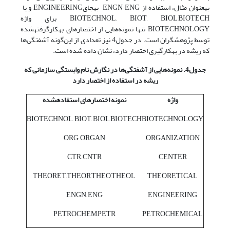
به‫عنوان مثال، استفاده از ENGN, ENG به‫جایENGINEERING و یا
BIOTECHNOL, BIOT, BIOL,BIOTECH برای واژه
BIOTECHNOLOGY تنها نمونه‌هایی از اختصارهای به‫کارگرفته‫شده
توسط پژوهشگران است. در جدول4 نیز تعدادی از این‌گونه آشفتگی‌ها
که ریشه در به‫کارگیری اختصار دارد، نشان داده شده است.
جدول4. نمونه
هایی از آشفتگی
ها در نگارش نام وابستگی سازمانی که
ریشه در استفاده از اختصار دارد
واژه
نمونه اختصارهای استفاده‫شده
BIOTECHNOL, BIOT, BIOL,BIOTECH
BIOTECHNOLOGY
ORG, ORGAN
ORGANIZATION
CTR, CNTR
CENTER
THEORET,THEOR,THEO,THEOL
THEORETICAL
ENGN, ENG
ENGINEERING
PETROCHEM,PETR
PETROCHEMICAL