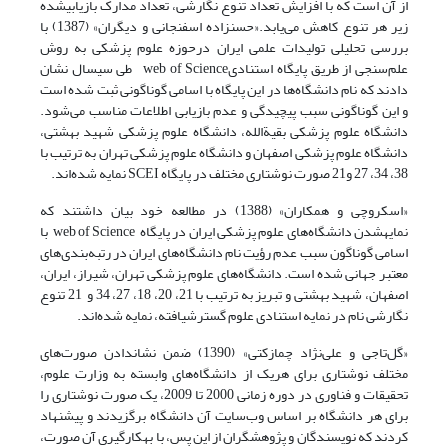
از آن است که با افزایش تعداد تنوع‌ نگارشی، تعداد مدارک بازیابی‫شده
زیر هر تنوع کاهش می‌یابد.«حسن‫زاده اسفنجانی و دیگران» (1387) با
بررسی تحلیلی تولیدات علمی ایران درحوزه علوم پزشکی به روش
علم‌سنجی از طریق پایگاه استنادیweb of Science طی سی‫سال نشان
دادند که نام دانشگاه‌ها در این پایگاه با اسامی گوناگونی ثبت شده است
و این گوناگونی سبب پیچیدگی و عدم بازیابی اطلاعات مناسب می‌شود.
دانشگاه علوم پزشکی بقیة‫الله، دانشگاه علوم پزشکی شهید بهشتی،
دانشگاه علوم پزشکی اصفهان و دانشگاه علوم پزشکی تهران به ترتیب با
38، 34، 27 و21 صورت نوشتاری مختلف در پایگاه SCEI نمایه شده‌اند.
«اسکروچی و همکاران» (1388) در مطالعه خود بیان داشتند که
نمایه‫شدن دانشگاه‌های علوم پزشکی ایران در پایگاه web of Science با
اسامی گوناگون سبب عدم رؤیت نام دانشگاه‌های ایران در رتبه‌بندی‌های‌
معتبر جهانی شده است. دانشگاه‌های علوم پزشکی تهران، شیراز، ایران،
اصفهان، شهید بهشتی و تبریز به ترتیب با 21، 20، 18، 27، 34 و 21 تنوع
نگارشی نام در نمایه استنادی علوم گسترش‫یافته، نمایه شده‌اند.
«گل‌تاجی و علی‌نژاد چمازکتی» (1390) ضمن نشان‫دادن صورت‌های
مختلف نوشتاری برای هریک از دانشگاه‌های وابسته به وزارت علوم،
تحقیقات و فناوری در دوره زمانی 2000 تا 2009، یک صورت نوشتاری را
برای هر دانشگاه بر اساس وب‌سایت آن دانشگاه برگزیدند و پیشنهاد
کردند که نویسندگان و پژوهشگران از این پس، با به‫کارگیری آن صورت،