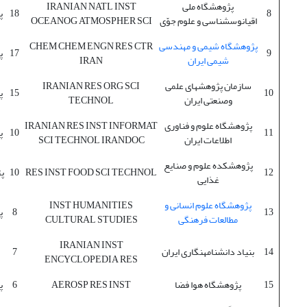
پژوهشگاه ملی
IRANIAN NATL INST
8
18
پ
اقیانوس‫شناسی و علوم جوّی
OCEANOG ATMOSPHER SCI
پژوهشگاه شیمی و مهندسی
CHEM CHEM ENGN RES CTR
9
17
پ
شیمی ایران
IRAN
سازمان پژوهش‫های علمی
IRANIAN RES ORG SCI
10
15
پ
وصنعتی ایران
TECHNOL
پژوهشگاه علوم و فناوری
IRANIAN RES INST INFORMAT
11
10
پ
اطلاعات ایران
SCI TECHNOL IRANDOC
پژوهشکده علوم و صنایع
12
RES INST FOOD SCI TECHNOL
10
پ
غذایی
پژوهشگاه علوم انسانی و
INST HUMANITIES
13
8
پ
مطالعات فرهنگی
CULTURAL STUDIES
IRANIAN INST
14
بنیاد دانشنامه‫نگاری ایران
7
ENCYCLOPEDIA RES
15
پژوهشگاه هوا فضا
AEROSP RES INST
6
پ