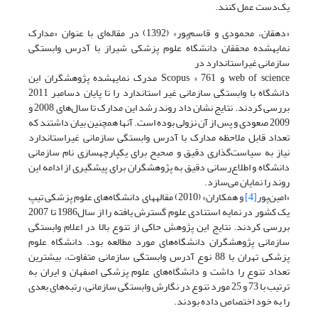
یک‌دست عمل کنند.
«دهقان، محمودی و قاسم‌پور» (1392) در مقاله‌ای با عنوان «مدارک
نمایه‫شده محققان دانشگاه علوم پزشکی شیراز با آدرس وابستگی
سازمانی غیراستاندارد در
web of science و Scopus » 761 مدرک نمایه‫شده پژوهشگران این
دانشگاه با وابستگی سازمانی غیر استاندارد را تا پایان دسامبر 2011
بررسی کردند. نتایج نشان داد روند رشد این مدارک تا سال‌های 2008 و
2009 صعودی و پس از آن نزولی بوده است. آنها همچنین بیان داشتند که
تعداد قابل ملاحظه مدارک با آدرس وابستگی سازمانی غیراستاندارد
نیاز به سیاست‌گذاری دقیق و صحیح برای یکپارچه‫سازی نام سازمانی
دانشگاه و اطلاع‌رسانی دقیق به پژوهشگران برای پیشگیری از ادامه این
روند را نمایان می‌سازد.
«امین‌پور
[4]
و همکاران» (2010) مقاله‫های دانشگاه‌های علوم پزشکی تیپ
یک کشور در نمایه استنادی علوم گسترش یافته را از سال1986 تا 2007
بررسی کردند. نتایج این پژوهش حاکی از تنوع بالا در اعلام وابستگی
سازمانی پژوهشگران دانشگاه‌های مورد مطالعه بود. دانشگاه علوم
پزشکی تهران با 88 نوع آدرس وابستگی سازمانی متفاوت، بیشترین
تعداد تنوع را داشت و دانشگاه‌های علوم پزشکی اصفهان و ایران به
ترتیب با 73 و 25 مورد تنوع در نگارش وابستگی سازمانی، رتبه‌های بعدی
را به خود اختصاص داده بودند.