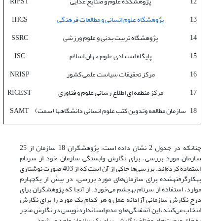
12
پژوهشکده علوم و صنایع غذایی
RIFST
13
پژوهشگاه علوم انسانی و مطالعات فرهنگی
IHCS
14
پژوهشگاه تربیت بدنی و علوم ورزشی
SSRC
15
پایگاه استنادی علوم جهان اسلام
ISC
16
مرکز تحقیقات سیاست علمی کشور
NRISP
17
مرکز منطقه ای اطلاع رسانی علوم و فناوری
RICEST
18
سازمان مطالعه وتدوین کتب علوم انسانی دانشگاه‫ها (سمت)
SAMT
چنان‫که در جدول 2 نشان داده است، پژوهشگران 18 سازمان از 25
سازمان مورد بررسی، برای نگارش وابستگی سازمان خود از سرنام
استفاده کرده‌اند. بررسی‌ها حاکی از آن است که از 403 صورت نوشتاری
به‫کارگرفته‫شده برای سازمان‌های مورد بررسی، در بیش از یک‫چهارم
موارد، استفاده از سرنام به‫چشم می‌خورد. از آنجا که پژوهشگران برای
درج نگارش سازمانی آزادانه عمل و هر کدام یک مورد را برای نگارش
انتخاب می‌کنند، این آشفتگی‌ها و عدم استانداردنویسی در نگارش منجر
به خلق صورت‌های مختلف نگارشی برای یک سازمان واحد می‌شود.