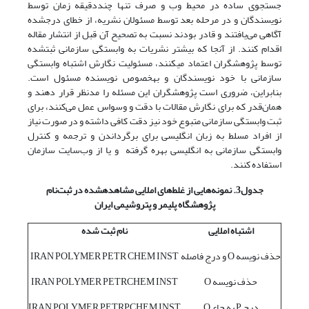
جستجوی ساده در محیط وب و صرف تنها چنددقیقه زمان توسط
نویسندگان و در مرحله بعد توسط مسئولان نشریه، از خطای درج‫شده
آگاهی می‌یافتند و قادر بودند نسبت به تصحیح آن قبل از انتشار مقاله
اقدام کنند. از آنجا که بیشتر نشریات به وابستگی سازمانی ثبت‫شده
توسط پژوهشگران اعتماد می‫کنند، مسئولیت نگارش اشتباه وابستگی
سازمانی با خود نویسندگان و به‫خصوص نویسنده مسئول است.
بنابراین، ضروری است پژوهشگران این مسئله را مدنظر قرار دهند و
همان‌قدر که برای نگارش مقالات با دقت و وسواس عمل می‌کنند، برای
ثبت وابستگی سازمانی متبوع خود نیز دقت کافی داشته و در صورت نیاز
از افراد مسلط به زبان انگلیسی برای برگرداندن و ترجمه و کنترل
وابستگی سازمانی به انگلیسی بهره گرفته و یا از وب‌سایت سازمان
استفاده کنند.
جدول3. نمونه
هایی از غلط
های املایی مشاهده
شده در ثبت‌نام
پژوهشگاه پلیمر و پتروشیمی ایران
اشتباه املایی
نام ثبت شده
حذف نویسه O و درج فاصله
IRAN POLYMER PETR CHEM INST
حذف نویسه O
IRAN POLYMER PETRCHEM INST
درج P به جایO
IRAN POLYMER PETRPCHEM INST