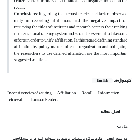
centers variant formats of affiliations had negative impact on the
recall.
Conclusions:
Regarding the inconsistencies and lack of observed
unity in recording affiliations and the negative impact on
retrieving the titles of institutes and research centers, their ranking
in international ranking system and so on, it is essential to take some
efforts in order to unify affiliation. In this regard, defining standard
affiliation by policy makers of each organization and obligating
the researchers to use defined affiliation are the most important
suggested solutions.
کلیدواژه‌ها
English
Inconsistencies of writing
Affiliation
Recall
Information
retrieval
Thomson Reuters
اصل مقاله
مقدمه
در عصر انفجار اطلاعات که دستیابی دقیق به سـوابق افـراد، دانـشگاه‌هـا