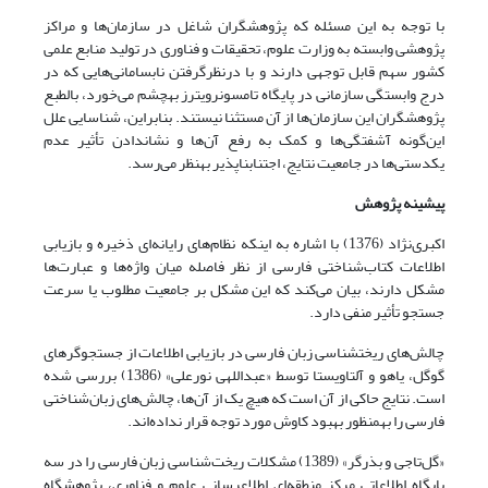
با توجه به این مسئله که پژوهشگران شاغل در سازمان‌ها و مراکز
پژوهشی وابسته به وزارت علوم، تحقیقات و فناوری در تولید منابع علمی
کشور سهم قابل توجهی دارند و با درنظرگرفتن نابسامانی‌هایی که در
درج وابستگی سازمانی در پایگاه تامسون‫رویترز به‫چشم می‌خورد، بالطبع
پژوهشگران این سازمان‌ها از آن مستثنا نیستند. بنابراین، شناسایی علل
این‌گونه آشفتگی‌ها و کمک به رفع آن‌ها و نشان‫دادن تأثیر عدم
یکدستی‌ها در جامعیت نتایج، اجتناب‫ناپذیر به‫نظر می‌رسد.
پیشینه پژوهش
اکبری‌نژاد (1376) با اشاره به اینکه نظام‌های رایانه‌ای ذخیره و بازیابی
اطلاعات کتاب‌شناختی فارسی از نظر فاصله میان واژه‌ها و عبارت‌ها
مشکل دارند، بیان می‌کند که این مشکل بر جامعیت مطلوب یا سرعت
جستجو تأثیر منفی دارد.
چالش‌های ریخت‫شناسی زبان فارسی در بازیابی اطلاعات از جستجوگرهای
گوگل، یاهو و آلتاویستا توسط «عبداللهی نورعلی» (1386) بررسی شده
است. نتایج حاکی از آن است که هیچ یک از آن‌ها، چالش‌های زبان‌شناختی
فارسی را به‫منظور بهبود کاوش مورد توجه قرار نداده‌اند.
«گل‌تاجی و بذرگر» (1389) مشکلات ریخت‌شناسی زبان فارسی را در سه
پایگاه اطلاعاتی مرکز منطقه‌ای اطلاع‫رسانی علوم و فناوری، پژوهشگاه