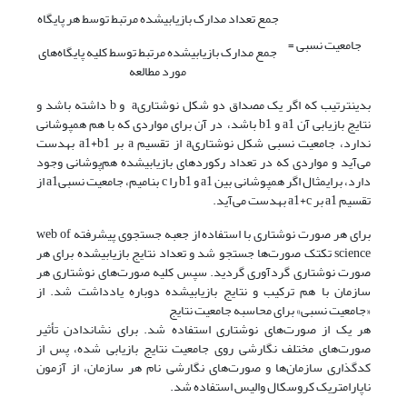
جمع تعداد مدارک بازیابی‫شده مرتبط توسط هر پایگاه
جامعیت نسبی =
جمع مدارک بازیابی‫شده مرتبط توسط کلیه پایگاه‌های
مورد مطالعه
بدین‫ترتیب که اگر یک مصداق دو شکل نوشتاریa و b داشته باشد و
نتایج بازیابی آن a1 و b1 باشد، در آن برای مواردی که با هم هم‫پوشانی
ندارد، جامعیت نسبی شکل نوشتاریa از تقسیم a بر a1+b1 به‫دست
می‌آید و مواردی که در تعداد رکوردهای بازیابی‫شده هم‌پوشانی وجود
دارد، برای‫مثال اگر هم‫پوشانی بین a1 و b1 را c بنامیم، جامعیت نسبیa1 از
تقسیم a1 بر a1+c به‫دست می‌آید.
برای هر صورت نوشتاری با استفاده از جعبه جستجوی پیشرفته web of
science تک‫تک صورت‌ها جستجو شد و تعداد نتایج بازیابی‫شده برای هر
صورت نوشتاری گردآوری گردید. سپس کلیه صورت‌های نوشتاری هر
سازمان با هم ترکیب و نتایج بازیابی‫شده دوباره یادداشت شد. از
«جامعیت نسبی» برای محاسبه جامعیت نتایج
هر یک از صورت‌های نوشتاری استفاده شد. برای نشان‫دادن تأثیر
صورت‌های مختلف نگارشی روی جامعیت نتایج بازیابی شده، پس از
کدگذاری سازمان‌ها و صورت‌های نگارشی نام هر سازمان، از آزمون
ناپارامتریک کروسکال والیس استفاده شد.