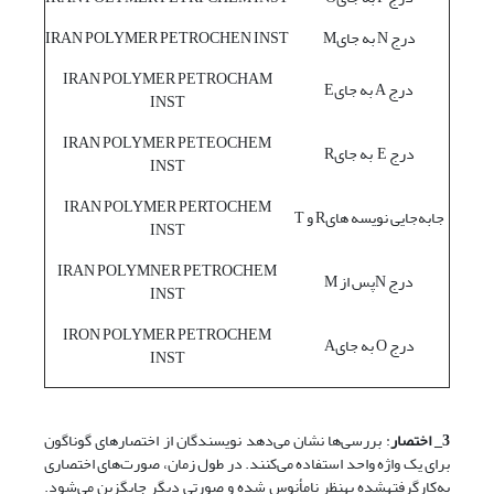
درج N به جایM
IRAN POLYMER PETROCHEN INST
IRAN POLYMER PETROCHAM
درج A به جایE
INST
IRAN POLYMER PETEOCHEM
درج E به جایR
INST
IRAN POLYMER PERTOCHEM
جابه‌جایی نویسه هایR و T
INST
IRAN POLYMNER PETROCHEM
درج Nپس از M
INST
IRON POLYMER PETROCHEM
درج O به جایA
INST
3_ اختصار
: بررسی‌ها نشان می‌دهد نویسندگان از اختصارهای گوناگون
برای یک واژه واحد استفاده می‌کنند. در طول زمان، صورت‌های اختصاری
به‌کارگرفته‫شده به‫نظر نامأنوس شده و صورتی دیگر جایگزین می‌شود.