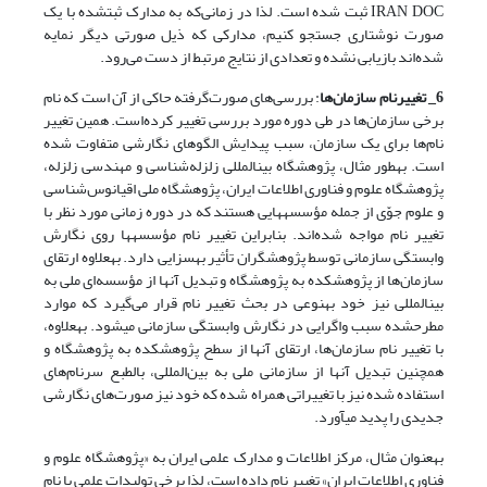
IRAN DOC ثبت شده است. لذا در زمانی‌که به مدارک ثبت‫شده با یک
صورت نوشتاری جستجو کنیم، مدارکی که ذیل صورتی دیگر نمایه
شده‌اند بازیابی نشده و تعدادی از نتایج مرتبط از دست می‌رود.
6_ تغییرنام سازمان
ها
: بررسی‌های صورت‫‌گرفته حاکی از آن است که نام
برخی سازمان‌ها در طی دوره مورد بررسی تغییر کرده‌است. همین تغییر
نام‌ها برای یک سازمان، سبب پیدایش الگوهای نگارشی متفاوت شده
است. به‫طور مثال، پژوهشگاه بین‫المللی زلزله‌شناسی و مهندسی زلزله،
پژوهشگاه علوم و فناوری اطلاعات ایران، پژوهشگاه ملی اقیانوس‌شناسی
و علوم جوّی از جمله مؤسسه‫هایی هستند که در دوره زمانی مورد نظر با
تغییر نام مواجه شده‌اند. بنابراین تغییر نام مؤسسه‫ها روی نگارش
وابستگی سازمانی توسط پژوهشگران تأثیر به‫سزایی دارد. به‫علاوه ارتقای
سازمان‌ها از پژوهشکده به پژوهشگاه و تبدیل آنها از مؤسسه‌ای ملی به
بین‫المللی نیز خود به‫نوعی در بحث تغییر نام قرار می‌گیرد که موارد
مطرح‫شده سبب واگرایی در نگارش وابستگی سازمانی می‫شود. به‫علاوه،
با تغییر نام سازمان‌ها، ارتقای آنها از سطح پژوهشکده به پژوهشگاه و
همچنین تبدیل آنها از سازمانی ملی به بین‌المللی، بالطبع سرنام‌های
استفاده شده نیز با تغییراتی همراه شده که خود نیز صورت‌های نگارشی
جدیدی را پدید می‫آورد.
به‫عنوان مثال، مرکز اطلاعات و مدارک علمی ایران به «پژوهشگاه علوم و
فناوری اطلاعات ایران» تغییر نام داده است، لذا برخی تولیدات علمی با نام