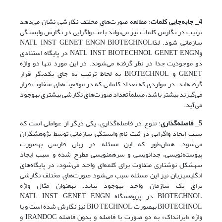
4_ جابه
جایی کلمات
: مطالعه صورت‌های مخلتف نگارشی نشان می‌دهد
ترتیب در نگارش کلمات نیز می‌تواند باعث واگرایی در نگارش وابستگی
سازمانی شود. لذاNATL INST GENET ENGN BIOTECHNOL
وNATL INST BIOTECHNOL GENET ENGN در پایگاه استنادی
دو موجودیت جدا در نظر گرفته می‌شوند. در این مورد تنها دو واژه
GENET و BIOTECHNOL به لحاظ ترتیب به جای یکدیگر قرار
گرفته‌اند. در مواردی که تعداد کلماتی که در موقعیت‌های متفاوت قرار
می‌گیرند بیشتر باشد، مسلماً تعداد صورت‌های نگارشی بیشتری به‫وجود
می‌آید.
5_ فاصله
گذاری
: تنوع در فاصله‌گذاری، یکی دیگر از عواملی است که
سبب ایجاد واگرایی در ثبت نام وابستگی سازمانی توسط پژوهشگران
می‌شود. همان‌طور که این مسئله در زبان‫ فارسی به‫صورت
پیوسته‌نویسی، جدانویسی و سرهم‫نویسی مطرح شده و سبب ایجاد
سه‫شکل نوشتاری متفاوت برای کلمه‌ای واحد می‌شود، در پایگاه‌های
انگلیسی‫زبان نیز این مسئله سبب می‌شود صورت‌های مختلف نگارشی
برای یک سازمان واحد به‫وجود بیاید. به‫عنوان مثال واژه
BIOTECHNOL در پژوهشگاه NATL INST GENET ENGN
BIOTECHNOL به‫صورت BIO TECHNOL نیز نگارش شده است و یا
واژه «ایران‫داک» به دو صورت با فاصله و بدون فاصله IRANDOC و