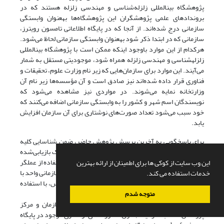
پژوهشگاه بینالمللی زلزله‌شناسی و مهندسی زلزله هستند که در
بروندادهای علمی پژوهشگران این پژوهشگاه‌ها بهعنوان وابستگی
سازمانی درج شده‌اند. از آنجا که در پایگاه اطلاعاتی تامسون رویترز،
سازمانی که در ابتدا ذکر شود بهعنوان وابستگی سازمانی لحاظ می‌شود.
هرکدام از این موارد باوجود اینکه ممکن است با پژوهشگاه بینالمللی
زلزلهشناسی و مهندسی زلزله همراه شود، موجودیتی مستقل به شمار
می‌‌آیند. این موارد برای سازمان‌هایی که زیر نام وزارت علوم، تحقیقات و
فناوری قرار داده شده‌اند نیز صادق است و آن مؤسسه‌ها زیر نام آن
وزارتخانه نمایه می‌شوند. در مواردی نیز مشاهده می‌شود که
نویسندگان اسم شهر و کشور را به وابستگی سازمانی اضافه می‌کنند که
خود سبب می‌شود تعداد صورت‌های نوشتاری برای آن سازمان افزایش
یابد.
برای پاسخگویی به آخرین پرسش پژوهش حاضر، ضمن شناسایی کلیه
صورت‌های مختلف نگارشی برای هر سازمان، تعداد مدارک بازیابی‌شده
برای هر صورت نگارشی جداگانه ثبت شده و سپس با استفاده از عملگر
این وب سایت از کوکی ها برای اطمینان از ارائه بهترین
بولیor کلیه صورت‌های نگارشی اختصاص داده شده به سازمانی واحد با
خدمات استفاده می کند.
یکدیگر ترکیب و تعداد نتایج بازیابی مشخص گردید. سپس، با استفاده
از این روش تعداد همپوشانی‌ها کسر و جامعیت نسبی برای
متوجه شدم
هر یک از وابستگی‌های سازمانی درجشده برای هر سازمان و مرکز
پژوهشی محاسبه گردید. جدول6 صورت‌های نوشتاری موجود در پایگاه