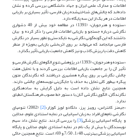
اطلاعات و مدارک علمی ایران و جهاد دانشگاهی بررسی کرده و نشان
داده‌اند که چالش‌های شناخته‫شده زبان فارسی، تأثیر بسیاری بر بازیابی
اطلاعات در هر یک از این سه پایگاه دارد.
«ستوده و هنرجویان» (1391) در مطالعه خود بیش از 40 دشواری
نگارشی درباره جستجو و بازیابی اطلاعات فارسی را ذکر کرده‌ و بیان
داشتند که این گونه‌گونی نگارشی به نایکدستی و تطور بسیار در نگارش
فارسی می‫انجامد که می‌تواند بر روی اثربخشی بازیابی به‌ویژه از منظر
کاهش دقت یا ریزش کاذب و نیز کاهش جامعیت بازیابی تأثیر بگذارد.
«‫ستوده و هنرجویان» (1393) در پژوهشی تنوع الگوهای نگارش فارسی و
تأثیر آن را بر جامعیت بازیابی اطلاعات بررسی کردند‌‌ و با تحلیل هفت
چالش نگارشی بر روی پیکره همشهری دریافتند که نگارندگان متون
پیکره به‫طور کلی تمایل به حذف یا جایگزینی نویسه‌های چالشی دارند.
همچنین نتایج نشان داده است به دلیل گرایش به ساده‫نگاری
نگارندگان، الگوی نگارشی آنان با دستور خط مصوب فرهنگستان انطباق
ندارد.
«جیمنز کانتراس، روییز پرز، دلگادو لوپز کوزار»
[2]
(2002) تنوع‫های
نگارشی نام‌های افراد به زبان اسپانیایی در نمایه استنادی علوم، مدلاین
و پایگاه اسپانیایی پزشکی
[3]
را بررسی کردند. نتایج نشان داد سهم
نویسندگان با بیش از یک نام در نمایه استنادی علوم، مدلاین و پایگاه
اسپانیایی پزشکی به‫ترتیب 1/48، 7/50 و 69% است. نتایج همچنین حاکی