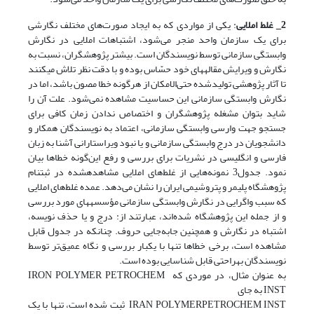
2_ غلط املایی
: یکی از مواردی که به ایجاد صورت‌های مختلف نگارشی
برای یک سازمان واحد منجر می‌شود، اشتباهات املایی در نگارش
وابستگی سازمانی توسط نویسندگان است. بیشتر پژوهشگران، نسبت به
نگارش و ویرایش مقاله‫های خود حسّاس بوده و با دقت نظر تلاش می‫کنند
تا آثار پژوهشی تولید‫شده حتی‌الامکان از هرگونه خطا مصون باشد، اما در
نگارش وابستگی سازمانی این حساسیت مشاهده نمی‌شود. علت آن ‌را
شاید بتوان مشغله پژوهشگران و اختصاص ندادن زمان کافی برای
جستجو جهت وارسی وابستگی سازمانی، اعتماد به نویسندگان همکار و
دانشجویان در درج وابستگی سازمانی و یا نبود ویراستارانی آشنا به زبان
فارسی و انگلیسی در نشریات برای بررسی و رفع این‌گونه خطاها بیان
نمود. جدول3 نمونه‌هایی از غلط‌های املایی مشاهده‫شده در ثبت‫نام
پژوهشگاه پلیمر و پتروشیمی ایران را نشان می‌دهد. عمده غلط‌های املایی
که سبب واگرایی در نگارش وابستگی سازمانی مؤسسه‫های مورد بررسی
و از جمله این پژوهشگاه شده‌اند، عبارتند از: درج و یا حذف نویسه،
اشتباه در نگارش و همچنین جابه‌جایی حروف. چنان‫که در جدول قابل
مشاهده‌ است، برخی خطاها تنها با یک‫بار بررسی و نگاه عمیق‌تر توسط
نویسندگان به‫راحتی قابل شناسایی بوده است.
به عنوان مثال، در موردی که IRON POLYMER PETROCHEM
INST به جای
IRAN POLYMERPETROCHEM INST ثبت شده است، تنها با یک