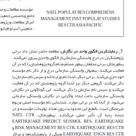
مؤسسه مطالعات و مد
NATL POPULAT RES COMPREHENS
جامع وتخصصی جمعیت
MANAGEMENT INST, POPULAT STUDIES
(مرکز مطالعات و پژوه
RES CTR ASIA PACIFIC
جمعیتی آسیا و اقیانو
7_ رعایت
نکردن الگوی واحد در نگارش
: مطالعه حاضر نشان داد برخی
پژوهشگران در درج وابستگی سازمانی از الگوی واحدی پیروی نمی‌کنند.
بهطورمثال، برخی محققان بهطور مستقیم نام گروه پژوهشیای را که در آن
فعالیت می‌کنند، بهعنوان وابستگی سازمانی درج و از ذکر نام مؤسسه
خودداری می‌کنند. برخی دیگر، ابتدا نام وزارتخانه و سپس نام سازمان را
ذکر می‌کنند. گروهی دیگر نیز ابتدا گروه پژوهشیای که در آن فعالیت
می‌کنند و سپس نام سازمان را ذکر می‌کنند. این گونا‌گونی در نگارش
وابستگی سازمانی، باعث ایجاد واگرایی در نگارش وابستگی سازمانی
می‌شود. از آنجا که در برخی موارد، شناسایی نام مؤسسه اصلی مربوط
غیرممکن است، بالطبع این محدودیت روی تعداد تولیدات مؤسسه و در
نتیجه رتبه آن تأثیر منفی می‌گذارد. بهطورمثال، NATL CTR
EARTHQUAKE PREDICT SEISMOL RES، EARTHQUAKE
RISK MANAGEMENT RES CTR، EARTHQUAKE RES CTR و
EARTHQUAKE ENGN RES CTR همگی از پژوهشکده‌ها و مراکز