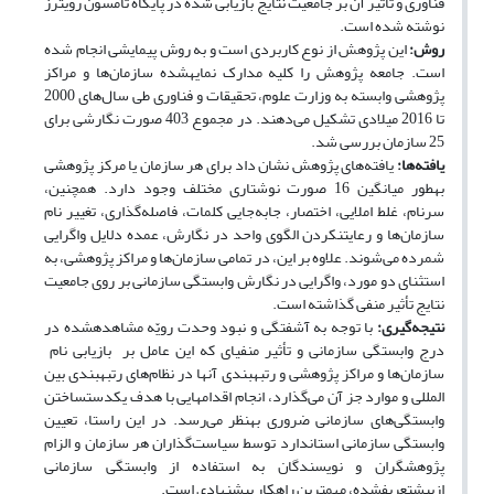
فناوری و تأثیر آن بر جامعیت نتایج بازیابی شده در پایگاه تامسون رویترز
نوشته شده است.
روش:
این پژوهش از نوع کاربردی است و به روش پیمایشی انجام شده
است. جامعه پژوهش را کلیه مدارک نمایه‫شده سازمان‌ها و مراکز
پژوهشی وابسته به وزارت علوم، تحقیقات و فناوری طی سال‌های 2000
تا 2016 میلادی تشکیل می‌دهند. در مجموع 403 صورت نگارشی برای
25 سازمان بررسی شد.
یافته
ها:
یافته‌های پژوهش نشان داد برای هر سازمان یا مرکز پژوهشی
به‫طور میانگین 16 صورت نوشتاری مختلف وجود دارد. همچنین،
سرنام، غلط املایی، اختصار، جابه‌جایی کلمات، فاصله‌گذاری، تغییر نام
سازمان‌ها و رعایت‫نکردن الگوی واحد در نگارش، عمده دلایل واگرایی
شمرده می‌شوند. علاوه بر این، در تمامی سازمان‌ها و مراکز پژوهشی، به
استثنای دو مورد، واگرایی در نگارش وابستگی سازمانی بر روی جامعیت
نتایج تأثیر منفی گذاشته است.
نتیجه
گیری:
با توجه به آشفتگی‌ و نبود وحدت رویّه مشاهده‫شده در
درج وابستگی سازمانی و تأثیر منفی‫ای که این عامل بر بازیابی نام
سازمان‌ها و مراکز پژوهشی و رتبه‫بندی آنها در نظام‌های رتبه‫بندی بین
المللی و موارد جز آن می‌گذارد، انجام اقدام‫هایی با هدف یکدست‫ساختن
وابستگی‌های سازمانی ضروری به‫نظر می‌رسد. در این راستا، تعیین
وابستگی سازمانی استاندارد توسط سیاست‌گذاران هر سازمان و الزام
پژوهشگران و نویسندگان به استفاده از وابستگی سازمانی
ازپیش‫تعریف‫شده، مهم‫ترین راهکار پیشنهادی است.