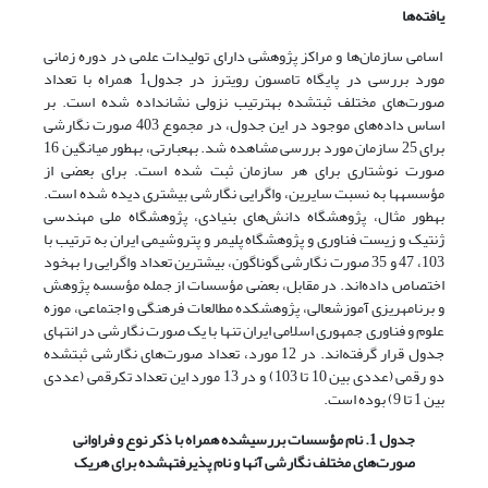
یافته
ها
اسامی سازمان‌ها و مراکز پژوهشی دارای تولیدات علمی در دوره زمانی
مورد بررسی در پایگاه تامسون رویترز در جدول1 همراه با تعداد
صورت‌های مختلف ثبت‫شده به‫ترتیب نزولی نشان‫داده شده است. بر
اساس داده‌های موجود در این جدول، در مجموع 403 صورت نگارشی
برای 25 سازمان مورد بررسی مشاهده شد. به‫عبارتی، به‫طور میانگین 16
صورت نوشتاری برای هر سازمان ثبت شده است. برای بعضی از
مؤسسه‫ها به نسبت سایرین، واگرایی نگارشی بیشتری دیده شده است.
به‫طور مثال، پژوهشگاه دانش‌های بنیادی، پژوهشگاه ملی مهندسی
ژنتیک و زیست فناوری و پژوهشگاه پلیمر و پتروشیمی ایران به ترتیب با
103، 47 و 35 صورت نگارشی گوناگون، بیشترین تعداد واگرایی را به‫خود
اختصاص داده‌اند. در مقابل، بعضی مؤسسات از جمله مؤسسه پژوهش
و برنامه‫ریزی آموزش‫عالی، پژوهشکده مطالعات فرهنگی و اجتماعی، موزه
علوم و فناوری جمهوری اسلامی ایران تنها با یک صورت نگارشی در انتهای
جدول قرار گرفته‌اند. در 12 مورد، تعداد صورت‌های نگارشی ثبت‫شده
دو رقمی (عددی بین 10 تا 103) و در 13 مورد این تعداد تک‫رقمی (عددی
بین 1 تا 9) بوده است.
جدول 1. نام مؤسسات بررسی
شده همراه با ذکر نوع و فراوانی
صورت
های مختلف نگارشی آنها و نام پذیرفته
شده برای هریک