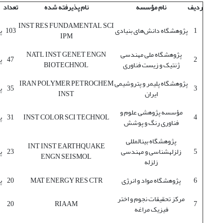
ردیف
نام مؤسسه
نام پذیرفته شده
تعداد
INST RES FUNDAMENTAL SCI
1
پژوهشگاه دانش‌های بنیادی
103
پ
IPM
پژوهشگاه ملی مهندسی
NATL INST GENET ENGN
2
47
پ
ژنتیک و زیست فناوری
BIOTECHNOL
پژوهشگاه پلیمر و پتروشیمی
IRAN POLYMER PETROCHEM
3
35
پ
ایران
INST
مؤسسه پژوهشی علوم و
4
INST COLOR SCI TECHNOL
31
پ
فناوری رنگ و پوشش
پژوهشگاه بین‫المللی
INT INST EARTHQUAKE
5
زلزله‫شناسی و مهندسی
23
پ
ENGN SEISMOL
زلزله
6
پژوهشگاه مواد و انرژی
MAT ENERGY RES CTR
20
پ
مرکز تحقیقات نجوم و اختر
20
RIAAM
7
فیزیک مراغه