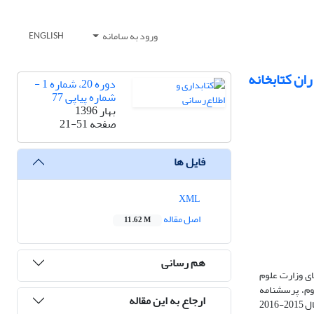
ورود به سامانه
ENGLISH
ن کتابخانه‌
دوره 20، شماره 1 -
شماره پیاپی 77
بهار 1396
صفحه
21-51
فایل ها
XML
اصل مقاله
11.62 M
هم رسانی
ی وزارت علوم‌
(صنعتی‌شریف، اصفهان، فردوسی مشهد و شهید چمران اهواز) که بر روی تلگرام خدمات ارائه می‌دادند و خدمات کتابخانه‌های دانشگاهی تهیه شد. در بخش دوم، پرسش‫نامه
ارجاع به این مقاله
محقق‌ساخته در بین 102 نفر از مدیران و کتابداران کتابخانه‌های مرکزی دانشگاهی وزارت علوم(صنعتی‌شریف، اصفهان، فردوسی مشهد و شهید چمران اهواز) که در سال 2015-2016