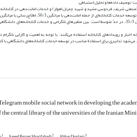
ست: توصیف داده‌ها و تحلیل استنباطی.
(صنعتی شریف، فردوسی مشهد و شهید چمران اهواز) و خدمات امانت‌دهی در کتابخانه 
میانگین 29/3، فناوری اطلاعات با میانگین 30/3، آموزش و پژوهش با میانگین 35/3، در حدّ متوسط است. بین متغیرهای تلگرامی و خدمات کتابخانه‌
 اخبار و رویدادهای کتابخانه استفاده می‌کنند. با توجه به اهمیت و کارایی تلگرام د
 می‌شود تدابیری برای استفادة مناسب در توسعه خدمات کتابخانه‌های دانشگاهی با کمک
 Telegram mobile social network in developing the acade
f the central library of the universities of the Iranian M
1
2
3
h
Saeed Rezaei Sharifabadi
Abbas Doulani