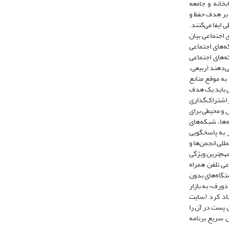
بخانه و جامعه
وه بر هدف حفظ و
ان یک رسانه ارتباطی ایفا می‌کنند.
 تعریف شبکه‌های اجتماعی بیان
که‌های اجتماعی
 شبکه‌های اجتماعی
 ارائه می‌دهند (ربیعی،
 به موقع منابع
ای اجتماعی باید یک هدف
 در اشتراک‌گذاری
ش و محیطی برای
ه‌ها، شبکه‌های
ر به پاسخگویی
‌المللی انجمن‌ها و
‌ها شده‌اند. مهم‌ترین ویژگی
عی تلفن همراه
ستگاه‌های بدون
ورف» و «نیکلای دورف» به بازار
ال‌هایی با مخاطبانی نامحدود ایجاد کرد (سایت
افزودن پست در آن را
 راهاندازی شد. سرعت و امنیت مهمترین دلیل گسترش سریع برنامه