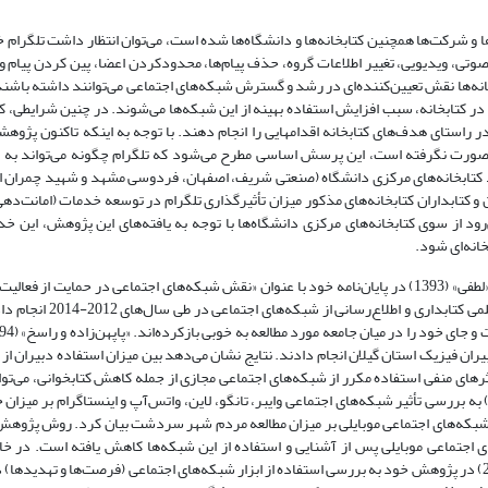
 و شرکت‌ها همچنین کتابخانه‌ها و دانشگاه‌ها شده است، می‌توان انتظار داشت تلگرام
ی صوتی، ویدیویی، تغییر اطلاعات گروه، حذف پیام‌ها، محدودکردن اعضا، پین کردن پیام و
ه‌ها نقش تعیین‌کننده‌ای در رشد و گسترش شبکه‌های اجتماعی می‌توانند داشته باشند. ک
ر کتابخانه، سبب افزایش استفاده بهینه از این شبکه‌ها می‌شوند. در چنین شرایطی، کتا
 راستای هدف‌های کتابخانه اقدامهایی را انجام دهند. با توجه به اینکه تاکنون پژوه
ی صورت نگرفته است، این پرسش اساسی مطرح می‌شود که تلگرام چگونه می‌تواند به
تابخانه‌های مرکزی دانشگاه (صنعتی شریف، اصفهان، فردوسی مشهد و شهید چمران اه
 و کتابداران کتابخانه‌های مذکور میزان تأثیرگذاری تلگرام در توسعه خدمات (امانت‌دهی
رود از سوی کتابخانه‌های مرکزی دانشگاه‌ها با توجه به یافته‌های این پژوهش، این 
انه‌ای شود.
وجود پژوهش‌هایی درباره شبکه‌های اجتماعی بیانگر اهمیت این موضوع است. «لطفی» (1393) در پایان‌نامه‌ خود با عنوان «نقش شبکه‌های اجتماعی در حم
علمی کتابداری و اطلاع رسانی» که با هدف ب‍ررس‍ی‌ م‍ی‍زان ‌ب‍ه‍ره‌م‍ن‍دی‌ ان
ران فیزیک استان گیلان انجام دادند. نتایج نشان می‌دهد بین میزان استفاده دبیران از
اثرهای منفی استفاده مکرر از شبکه‌های اجتماعی مجازی از جمله کاهش کتابخوانی، می‌توا
جتماعی به عنوان بستری برای آموزش و یادگیری استفاده کرد. «کریمی» (1394) به بررسی تأثیر شبکه‌های اجتماعی وایبر، تانگو، لاین، واتس‌آپ و اینستاگرام
که‌های اجتماعی موبایلی بر میزان مطالعه مردم شهر سردشت بیان کرد. روش پژوهش 
یزیکی، بین کاربران شبکه‌های اجتماعی موبایلی پس از آشنایی و استفاده از این شبکه‌ها کاهش یافته است. در 
(2010) در پژوهش خود به بررسی استفاده از ابزار شبکه‌های اجتماعی (فرصت‌ها و تهدیدها) د