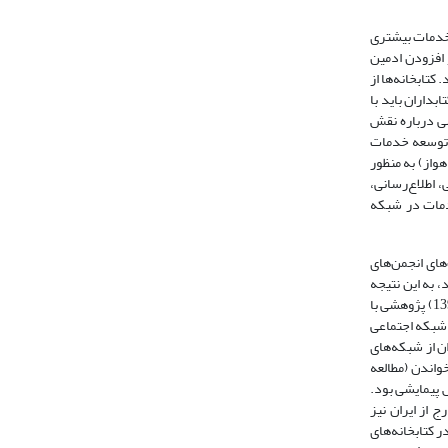
 خدمات بیشتری
 افزودن ادمین
تابخانه‌ها از
بداران باید با
شی درباره نقش
 توسعه خدمات
واز) به منظور
، اطلاع‌رسانی،
خدمات در شبکه
ایت از فعالیت‌های انجمن‌های
‍ج‍م‍ن‌ه‍ای‌ ع‍ل‍م‍ی‌ ک‍ت‍اب‍داری‌ و اطلاع‌رس‍ان‍ی‌ از ش‍ب‍ک‍ه‌ه‍ای‌ اج‍ت‍م‍اعی در طی سال‌های 2012-2014 انجام داد، به این نتیجه
رسید که م‍ی‍زان‌ ح‍ض‍ور ان‍ج‍م‍ن‌ه‍ای‌ ع‍ل‍م‍ی‌ ک‍ت‍اب‍داری‌ و اطلاع‌رس‍ان‍ی‌ رض‍ای‍ت‌ب‍خ‍ش است و ج‍ای‌ خ‍ود را در م‍ی‍ان ج‍ام‍ع‍ه‌ م‍ورد م‍طال‍ع‍ه‌ ب‍ه ‌خ‍وب‍ی‌ ب‍ازک‍رده‌‌ان‍د. «پاپهن‌زاده و راسخ» (1394) پژوهشی با
 شبکه اجتماعی
ن از شبکه‌های
 بر میزان خواندن (مطالعه
پیمایشی بود.
خارج از ایران نیز
ر کتابخانه‌های