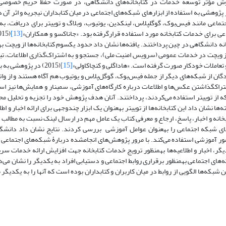
 روش مؤثر توسعه خدمات در کتابخانه‌های دانشگاهی، در صورت حفظ حریم خصوصی
2) در پژوهشی به استفاده از ابزارهای شبکه‌های اجتماعی در میان کتابداران نیجریه و اثر آن
کتابخانه پرداختند. یافته‌ها نشان داد کتابداران در نیجریه از ابزار شبکه‌های اجتماعی مانند فیس‌بوک، گوگل‫پلاس، لینکدین، یوتیوب، وبلاگ و 
اعی برای خدمات کتابخانه مورد استفاده قرارگرفته بود. «جاناکسو و همکاران»
[13]
بازاریابی برای ترویج مجموعه و خدمات برای کاربران بهره برده و استفادۀ اصلی از ویچت در خدمات عمومی (سروی‫
و تعاملات خودکار صورت گرفته است. «هاداگلی و کنچاکاولی»
[15]
(2015) در پژوهشی ب
گان از شبکه‌های دیگر از جمله فیس‌بوک، گوگل‌پلاس و یوتیوب هم آگاه هستند و از وات
استفاده عمومی برای هدف‌‫های علمی از جمله شرکت در بحث‌های گروهی، به اشتراک‫گذاشتن عکس‌ها و اطلاعات درباره کارگاه‌های آموزشی، سمینار و همای
 که از توییتر استفاده می‌کردند، پرداختند. ‌آنان هدف پژوهش خود را تجزیه و تحلیل مح
کتابخانه‌های دانشگاهی برای ارائه یک چارچوب به‌منظور مطالعه بیان کردند. یافته‌ها نشان داد این کتابخانه‌ها از توییتر به‫عنوان یک ابزار 
بخانه و اخبار، پاسخ، ارجاع و معرفی کتاب یک عامل مهم در ارسال لینک نسبت به مطالب 
اختصاص داده است. «ابراهیم‌پور و دیگران» (2016) در پژوهش خود سایت‌های شبکه اجتماعی را به‫عنوان عوامل آموزشی بررسی کردند. نتای
برنامه‌های آموزشی به رسمیت شناخته است و از آن به‫عنوان عامل آگاهی، در امور آموزشی استفاده می‌کند. با مرور پژو‫
بیشتر پژوهش‌ها در به اشتراک‌گذاری اطلاعات و برقراری ارتباط و تعامل با همدیگر، اخبار و اطلاعیه‌ها به‫منظور ترویج خدمات کتابخانه جهت اف
کاربران مورد استفاده قرار می‌گیرند. نتایج تحقیقات انجام شده نیز ظرفیت شبکه‌های اجتماعی به‫منظور برقراری روابط اجتماعی و دستیابی افراد به یکد
شبکه‌ها الگویی از روابط در میان کاربران و کتابداران بوده است که آنها را به یکدیگر