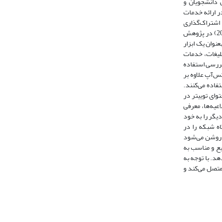
 دانشجویان و
 در ارائه خدمات
توییتر برای دریافت، به اشتراک‌گذاری
(2015) در پژوهش
در میان 39 کتابخانه دانشگاهی در چین پرداختند. یافته‌ها نشان داد حدود یک‫سوم کتابخانه‌ها از ویچت به‫عنوان یک ابزار
س امنیت ملی)، جستجو و به اشتراک‌گذاری اطلاعات، تبلیغات، خدمات
ه بررسی استفاده
س‌آپ علاوه بر
ش‌ها نیز استفاده می‌کنند.
توای توییتر در
چندوجهی برای ارائه اخبار و اطلاعیه‌ها، معرفی
دیگر را به خود
ج نشان داد دانشگاه شبکه را در
هش‌های انجامشده دربارۀ شبکه‌های اجتماعی روشن می‌شود
زایش ارائه خدمات سریع و مناسب به
یگر را نشان می‌دهد. با توجه به
 متصل می‌کند و