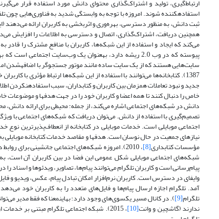
ارتباط‌گیری، تولید و اشتراک‌گذاری محتوای دانش مورد استفاده قرار می‌گیرن
استفاده‫کننده ‌شوند. امروزه با توجه به وابستگی شدید به فناوری‌هایی چون 
ثبت دانش، به منظور دسترسی، بهره‌وری و اثربخشی به کاربران ارائه می‌دهند (ایف
همچنین دریافت، اشتراک‌گذاری، اتصال و دسترسی به اطلاعات را افزایش می‌دهن
می‌کند که ایجاد و استفاده از این شبکه‌ها، کاربران با منافع مشترک را قادر ب
پیوسته که در وب 2.0 ریشه دارد، به‫عنوان یک وب‌سایت اجتماعی است که به‫صورت تعاملی بین افراد مورد استفاده قرار می‌گیرد (اندره‌دیکسون
سایت‌هایی هس‫
1387). کتابخانه‌ها می‌توانند با استفاده از این شبکه‌ها ارتباط مؤثری با کا
جدید و نبود تعا‫‫
خاص را دنبال کنند تا همه اعضا و کاربران خود را در جهت هدف‫ها و موضوعات خاص تشویق به تعامل کنند. «اسکات وبر»
دانش در شبکه‌های اجتماعی اشاره می‌کند، از جمله: محیطی برای ارائه دانش، محی
تصمیم‌گیری با استفاده از دانش. می‌توان دریافت که شبکه‌های اجتماعی با ویژگی
اجتماعی موبایلی است. خدمات موبایلی در کتابخانه از انعطاف‌پذیرترین نوع 
نیازهای جمعیت در حال نوسان است. هدف‫ها و مقاص
مؤسسات کتابداری
[8]
شبکه‌های اجتماعی موبایلی شکل عمومی این فضا در بین کاربران آن است، به‌
پیام‌رسانی است و کاربران تلگرام می‌توانند پیام‌ها، تصاویر، ویدئوها و اسناد را د
تلگرام
[9]
). در کانال مسیر یک‫سوی‌های و‫‫
ندارند (گاشچین و وانت
[10]
تلگرام است.