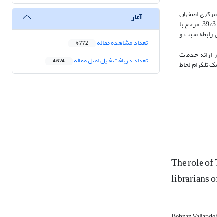
مرکزی اصفهان
آمار
ارائه می‌شود. پرسش‫نامه نشان داد، میانگین نگرش مدیران و کتابداران جهت توسعه خدمات کتابخانه‌ای از جمله امانت‌دهی با میانگین 50/3، اطلاع‌رسانی با میانگین 39/3، مرجع با
های دانشگاهی رابطه مثبت و
تعداد مشاهده مقاله
6,772
ر ارائه خدمات
تعداد دریافت فایل اصل مقاله
4,624
‌ تلگرام لحاظ
The role of
librarians o
Behnaz Valizade