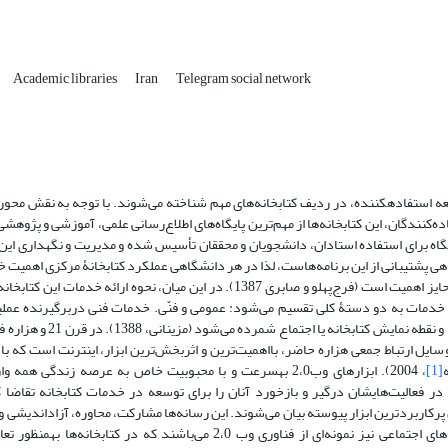
Academic libraries
Iran
Telegram social network
کتابخانه‌های دانشگاهی با فراهم‫کردن منابع علمی و تسهیل دسترسی برای جامعه استفاده‫کننده، در ردیف کتابخانه‌های مهم شناخته می‌شوند. با توج
اده‌کنندگان، این کتابخانه‌ها از مهم‌ترین پایگاه‌های اطلاع‌رسانی علمی، آموزشی و پژو
اه برای استفاده استادان، دانشجویان و محققان تأسیس شده و مدیریت و نگهداری این کت
اصلی کتابخانه‌های دانشگاهی پشتیبانی از این برنامه‌هاست، لذا در هر دانشگاهی عملکرد کتابخانۀ مرکزی اهم
نوع وسیله و ابزاری هم که این عملکرد را سهولت ببخشد و بر غنای آن بیفزاید، حایز اهمیت است (فرج‌پهلو و صابری 1387). در این میان، ن
ات ارائهشده توسط کتابخانه است. این خدمات به دو دستۀ کلی تقسیم می‌شود: عمومی و فنّی. خدمات فنی دربرگیرند
کتابخانه است. خدمات عمومی بخشی است که با مراجعان کتابخانه سر و ک
ه‌ است. در میان همه ابزارها و وسایل ارتباط جمعی هزاره حاضر، بااهمیت‌ترین و اثربخش‌ترین ابزار، اینترنت است
[1]
، 2004). ابزارهای وب2،0 به‫سرعت و با محبوبیت خاص به عرصه زندگی 
ر، استادان و دانشجویان را در فعالیت‌هایشان درگیر و بازخورد آنان را برای توسعه در خدمات کتابخانه تق
 از ابزارهای وب 2،0 رسانه‌های اجتماعی است که بهعنوان پرکاربردترین ابزار پیوسته بیان می‌شوند. این رسانه‌ها مشارکت، محاوره، آزا
،2012). شبکه‌های اجتماعی نیز نمونه‌ای از ‫