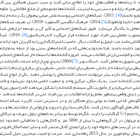
د تا برنامه‌ها و فعالیت‌های خود را اطلاع‌رسانی کنند و سبب تسهیل همکاری بین کتا
تلفن همراه، رایانه و دسترسی به اینترنت، کتابخانه‌ها مجموعه‌ای از منابع اطلاعاتی را علا
یو مانسایا
[4]
، 2011). شبکه‌های اجتماعی پیوسته نقش مهمی به‫عنو
د (ناتیتا وایاهونگ
[5]
،2014). فرهنگ انگلیسی آکسفورد (2010) در
ه تعامل با یکدیگر می‌سازد. ظهور شبکه‌های اجتماعی و تأثیر آن بر توسعه ابزارهای شب
[6]
، 2010).
تند که از یک سایت ساده مانند موتور جستجوگر با اضافهشدن امکاناتی مانند چت، ایمیل و امکانات دیگر، خاصیت اشتراک‌گذاری را به کاربران خود
ربران خود داشته باشند. قبلا محدودیت‌هایی که در کتابخانه‌های سنتی بود از جمله عدم ارائه
ملات همزمان بین کاربران و کتابداران، سبب استفادهنکردن اطلاعات و کم‌شدن ارزش اطلاعات می‌شد. امروزه کتابخانه‌ها با استفاده از شبکه‌ه
[7]
(2004) به پنج نوع از ارائه خدمات کتابخانه
طی برای استفاده از دانش، محیطی برای ایجاد دانش، محیطی برای برقراری ارتباط با دان
 تعاملی که دارند بهتر می‌توانند خدمات کتابخانه‌ای را پوشش دهند. یکی از انواع شبک
خدمات کتابخانه است. به یک مکان، مرکزی واحد و جمعیت خاصی محدود نمی‌شود و قاد
د خدمات کتابخانه موبایلی بخشی جدایی‌ناپذیر از مأموریت کلّی سیستم کتابخانه را تشکیل می‌دهند (فدراسیون بین
، 2010). امروزه شبکه‌های اجتماعی جانشینی برای روابط در دنیای واقعی به‫منظور تعامل و ارائه اطلاعات در بین افراد حتی در کتابخانه
گونه‌ای که این فضا به نوعی برای همگان باز و در دسترس است. کاربرد شبکه اجتما
ر قالب‌های گوناگون تبادل کنند. تلگرام رسماً برای اندروید و ای‌اواس از جمله تبلت‌ها و د
وایفای در دسترس است. کاربران نرم‌افزار امکان تبادل پیام، عکس، ویدیو و فایل تا حجم 5/1 گیگابایت را دارند. تلگرام توسط دو برادر به نام‌های «پاول د
آمد. تلگرام اجازه ارسال پیام‌ها و فایل‌های متعدد را به کاربران خود می‌دهد و می‌توان در آن گروه‌هایی با بیش از 5000 نفر و کان
جود دارد؛ بهاینمعنا که فقط مدیر می‌تواند در آن پست‌های دلخواه خود را برای اعضای کانال منتشر کند و سایر اعضا امکان 
، 2015). شبکه اجتماعی تلگرام مبتنی بر خدمات ارسال پیام فوری در سال 2013‫‫