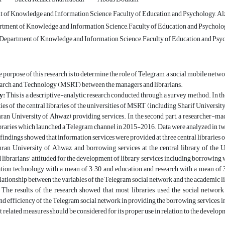
of Knowledge and Information Science, Faculty of Education and Psychology, Alza
rtment of Knowledge and Information Science, Faculty of Education and Psychology
, Department of Knowledge and Information Science, Faculty of Education and Psych
 purpose of this research is to determine the role of Telegram, a social mobile networ
earch and Technology (MSRT) between the managers and librarians.
y:
This is a descriptive-analytic research conducted through a survey method. In the 
ities of the central libraries of the universities of MSRT (including Sharif Univers
an University of Ahwaz) providing services. In the second part, a researcher-ma
raries which launched a Telegram channel in 2015-2016. Data were analyzed in two 
findings showed that information services were provided at three central libraries
an University of Ahwaz, and borrowing services at the central library of the Un
librarians’ attituded for the development of library services including borrowing 
ation technology with a mean of 3.30, and education and research with a mean of 
elationship between the variables of the Telegram social network and the academic li
The results of the research showed that most libraries used the social network
d efficiency of the Telegram social network in providing the borrowing services, in
t related measures should be considered for its proper use in relation to the devel