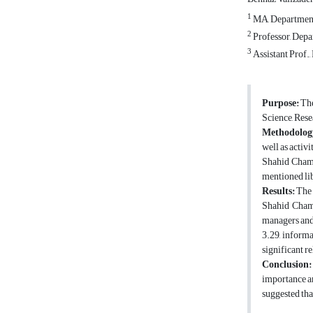
1
MA, Department 
2
Professor, Depa
3
Assistant Prof.
Purpose:
The
Science, Res
Methodolog
well as activ
Shahid Chamr
mentioned lib
Results:
The 
Shahid Chamr
managers and 
3.29, inform
significant r
Conclusion:
importance an
suggested tha