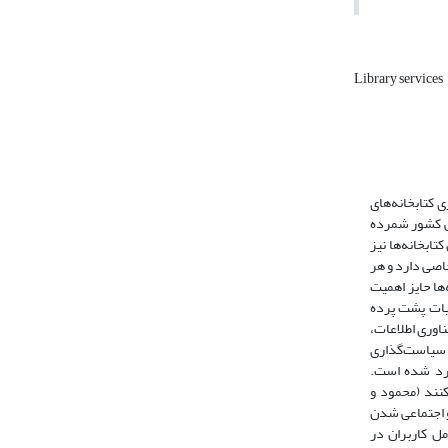
Library services
ه به نقش محوری کتابخانه‌های
هشی کشور شمرده
ابخانه‌ها نیز
یت خاصی دارد و هر
حوه ارائه خدمات این کتابخانه‌ها حایز اهمیت
ه عملیات پشت پرده
ار دارد و نقطه نمایش کتابخانه یا اجتماع شمرده می‌شود (مزینانی، 1388). در قرن 21 و هزاره فناوری اطلاعات،
 که با سیاست‌گذاری
همه وارد شده است.
اضا کنند (محمود و
داندیشی و اجتماعی شدن
فناوری وب 2،0 می‌باشند که در کتابخانه‌ها بهمنظور تعامل کاربران در