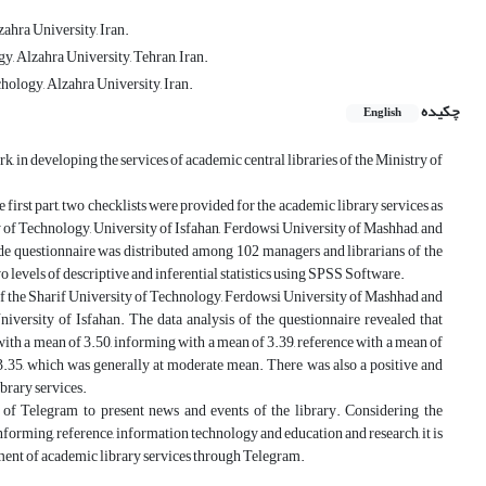
hra University, Iran.
, Alzahra University, Tehran, Iran.
ology, Alzahra University, Iran.
چکیده
English
k, in developing the services of academic central libraries of the Ministry of
first part, two checklists were provided for the academic library services as
ity of Technology, University of Isfahan, Ferdowsi University of Mashhad, and
de questionnaire was distributed among 102 managers and librarians of the
levels of descriptive and inferential statistics using SPSS Software.
 of the Sharif University of Technology, Ferdowsi University of Mashhad and
iversity of Isfahan. The data analysis of the questionnaire revealed that
with a mean of 3.50, informing with a mean of 3.39, reference with a mean of
3.35, which was generally at moderate mean. There was also a positive and
brary services.
 of Telegram to present news and events of the library. Considering the
forming, reference, information technology and education and research, it is
opment of academic library services through Telegram.