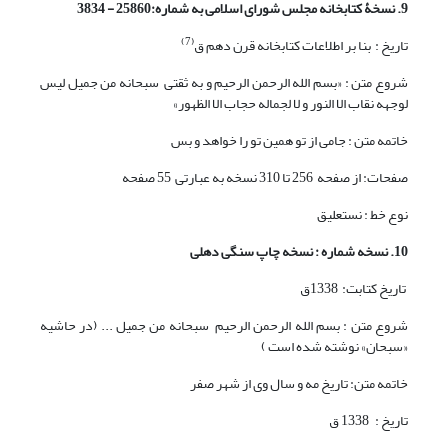
9. نسخۀ کتابخانه مجلس شورای اسلامی به شماره:25860 - 3834
(7)
تاریخ : بنا بر اطلاعات کتابخانه قرن دهم ق
شروع متن : «بسم الله الرحمن الرحیم و به ثقتی سبحانه من جمیل لیس
لوجهه نقاب الا النور و لا لجماله حجاب الا الظهور»
خاتمه متن : جامی از تو همین تو را خواهد و بس
صفحات: از صفحه 256 تا 310 نسخه به عبارتی 55 صفحه
نوع خط : نستعلیق
10. نسخه شماره : نسخه چاپ سنگی دهلی
تاریخ کتابت: 1338ق
شروع متن : بسم الله الرحمن الرحیم سبحانه من جمیل ... (در حاشیه
«سبحان» نوشته شده است )
خاتمه متن: تاریخ مه و سال وی از شهر صفر
تاریخ : 1338 ق