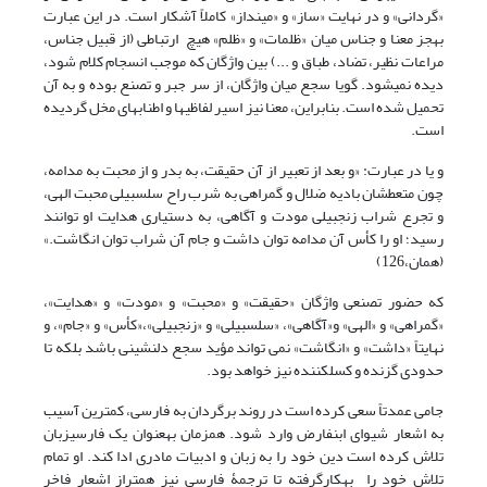
«گردانی» و در نهایت «ساز» و «مینداز» کاملاً آشکار است. در این عبارت
به‏جز معنا و جناس میان «ظلمات» و «ظلم» هیچ ارتباطی (از قبیل جناس،
مراعات نظیر، تضاد، طباق و ...) بین واژگان که موجب انسجام کلام شود،
دیده نمی‏شود. گویا سجع میان واژگان، از سر جبر و تصنع بوده و به آن
تحمیل شده است. بنابراین، معنا نیز اسیر لفاظی‏ها و اطناب‏های مخل گردیده
است.
و یا در عبارت: «و بعد از تعبیر از آن حقیقت، به بدر و از محبت به مدامه،
چون متعطشان بادیه ضلال و گمراهی به شرب راح سلسبیلی محبت الهی،
و تجرع شراب زنجبیلی مودت و آگاهی، به دستیاری هدایت او توانند
رسید؛ او را کأس آن مدامه توان داشت و جام آن شراب توان انگاشت.»
(همان،126)
که حضور تصنعی واژگان «حقیقت» و «محبت» و «مودت» و «هدایت»،
«گمراهی» و «الهی» و«آگاهی»، «سلسبیلی» و «زنجبیلی»،«کأس» و «جام»، و
نهایتاً «داشت» و «انگاشت» نمی تواند مؤید سجع دلنشینی باشد بلکه تا
حدودی گزنده و کسل‏‏کننده نیز خواهد بود.
جامی عمدتاً سعی کرده است در روند برگردان به فارسی، کمترین آسیب
به اشعار شیوای ابن‏فارض وارد شود. همزمان به‏عنوان یک فارسی‏زبان
تلاش کرده است دین خود را به زبان و ادبیات مادری ادا کند. او تمام
تلاش خود را به‏کارگرفته تا ترجمۀ فارسی نیز همتراز اشعار فاخر