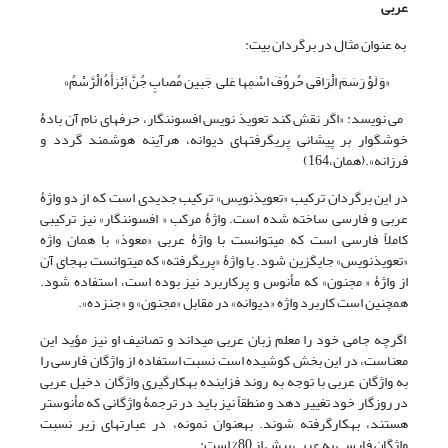
عربی
به عنوان مثال در برگردان بیت:
«وَ لَوْ رَسَمَ الْرَاقی حُروُفَ اسْمِها عَلی
جَبین مُصابٍ جُنَّ اَبْرَأَهُ الْرَّسْمُ»
می نویسد: «اگر نقش کند تعویذ نویس افسون‏نگار، حرف‏های نام آن بادۀ
خوشگوار بر پیشانی پری‏گرفته‏ای دیوانه، هرآینه هوشمند گردد و
فرزانه».(همان،164)
در این برگردان ترکیب «تعویذنویس» ترکیب جدیدی است که از دو واژۀ
عربی و فارسی ساخته شده است. واژۀ مرکب « افسون‏نگار» نیز ترکیبی
کاملاً فارسی است که می‏توانست با واژۀ عربی «معوذ» با همان واژه
«تعویذنویس» جایگزین شود. یا واژۀ «پری‏گرفته» که می‏توانست به‏جای آن
از واژۀ « مجنون» که مأنوس و پرکاربرد نیز بوده است، استفاده شود.
همچنین است کاربرد واژه «دیوانه» در مقابل «مجنون» و «جن‏‏زده».
اگرچه جامی خود را معلم زبان عربی می‏داند و تصانیف او نیز مؤید این
معناست، در این بخش کوشیده است نسبت استفاده از واژگان فارسی را
به واژگان عربی با توجه به روند فزاینده به‏کارگیری واژگان دخیل عربی
در روزگار خود تغییر دهد و منطقاً نیز باید در ترجمۀ واژگانی که مأنوس‏تر
هستند، به‏کارگرفته شوند. به‏عنوان نمونه، در عبارت‏های زیر نسبت
واژگان فارسی به عربی بیش از 80% است: