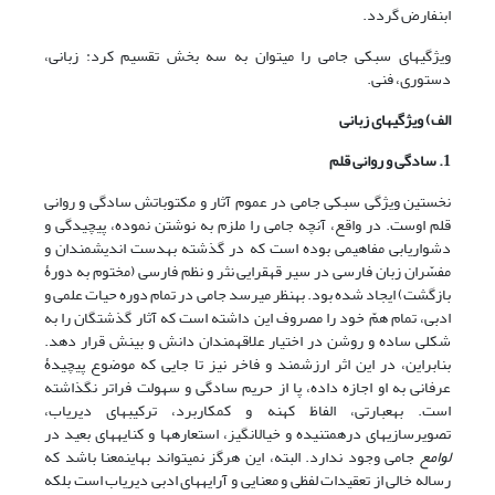
ابن‏فارض گردد.
ویژگی‏های سبکی جامی را می‏توان به سه بخش تقسیم کرد: زبانی،
دستوری، فنی.
الف) ویژگی‏های زبانی
1. سادگی و روانی قلم
نخستین ویژگی سبکی جامی در عموم آثار و مکتوباتش سادگی و روانی
قلم اوست. در واقع، آنچه جامی را ملزم به نوشتن نموده، پیچیدگی و
دشواریابی مفاهیمی بوده است که در گذشته به‏دست اندیشمندان و
مفسّران زبان فارسی در سیر قهقرایی نثر و نظم فارسی (مختوم به دورۀ
بازگشت) ایجاد شده بود. به‏نظر می‏رسد جامی در تمام دوره حیات علمی و
ادبی، تمام همّ خود را مصروف این داشته است که آثار گذشتگان را به
شکلی ساده و روشن در اختیار علاقه‏مندان دانش و بینش قرار دهد.
بنابراین، در این اثر ارزشمند و فاخر نیز تا جایی که موضوع پیچیدۀ
عرفانی به او اجازه داده، پا از حریم سادگی و سهولت فراتر نگذاشته
است. به‏عبارتی، الفاظ کهنه و کم‏کاربرد، ترکیب‏های دیریاب،
تصویرسازی‏های درهم‏تنیده و خیال‏انگیز، استعاره‏ها و کنایه‏های بعید در
لوامع
جامی وجود ندارد. البته، این هرگز نمی‏تواند به‏این‏معنا باشد که
رساله خالی از تعقیدات لفظی و معنایی و آرایه‏های ادبی دیریاب است بلکه