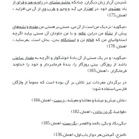
شنیدن آن از زبان دیگران. چنان‏که
عاشق مشتاق
در
زاویه بعد و فراق
از
یاد
معشوق
خود در
اهتزاز
می آید و
وجد
و
طرب
وی از آن می افزاید.»
(همان،175)
«می‏گوید: نزدیک من است از آن می، مستی بر هستی من
مقدم
و
نشوه
‏ای
پیش از
نشأه
من دراین
عالم
، و با من جاودان آن مستی بپاید اگرچه
استخوان‏های من که
قوام
تن و
استحکام
بدن، بدان است، بفرساید.»
(همان، 178)
«می‏گوید: و در یک مستی از آن بادۀ خوشگوار و اگرچه به
مقدار ساعتی
باشد از روزگار، بینی روزگار را، بندۀ فرمان‏بردار و خود را خداوند
فرمان‏گزار. » (همان،183)
در برگردان مفردات نیز تلاش بر آن بوده است که عموماً از واژگان
فارسی استفاده شود:
«عاش عیش و عیشة و معاشا و معیشه،
بزیست
» (همان،184)
«طواعیة،
گردن دادن
» (همان،182)
«بکی بکاء و بکی، بالمد و القصر،
بگریست
» (همان،185)
«المزج، آمیختن هر دو از باب اول» (همان،136)