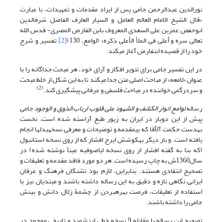
نورالدین عبدالرحمن جامی پس از ایراد مقدمات و تمهیدات، با عبارت
«قال الشیخ الامام العالم العامل و السیار العارف الفاضل شرف‏الدین
ابوحفض عمربن علی السعدی المعروف بابن الفارض المصری- قدس الله
تعالی سره و أعلی فی الملأ الأعلی ذکره» (لوامع، 130)
[2]
تفسیر و شرح
خود را از قصیده ابن‏فارض آغاز می‏کند.
در این تفسیر جامی برای تنویر افکار و آرای خود، هر مبحث جداگانه را با
عنوان «لامعه» از مباحث اصلی متن جدا می‏کند تا به این شکل از خلط مبحث
(2)
و سردرگمی خواننده در مباحث فلسفی و عرفانی پیشگیری کند.
رساله
لوامع انوار الکشف و الشهود علی قلوب ارباب الذوق و الوجود
جامی
پیش از این دوبار در ایران به زیور طبع آراسته شده است. نخست
به‏دست حکمت آل‏آقا که بی‏مقدمه و توضیحات و معرفی نسخه‏بدل‏ها انجام
یافته است. و بار دیگر به‏کوشش ایرج افشار که از روی نسخه استانبول
(که بنا به گفته افشار از روی نسخه ایاصوفیه عیناً نوشته شده) در
سال1360ش به چاپ رسیده است. هر دو مورد فاقد مقدمه و تعلیقات و
تصحیح انتقادی هستند. بنابراین، لازم بود تشنگان فرهنگ و عرفان
ایرانی نگاهی تازه و دقیق به این رساله داشته باشند و مبتدیان نیز با
استفاده از تعلیقات، فرصت بهره‏بردن از چشمۀ زلال دانش و بینش
جامی را داشته باشند.
تصحیح این رساله با مقابله 9 نسخه خطی ارزشمند و تاریخی موجود در