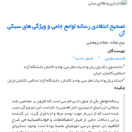
تصحیح انتقادی رساله لوامع جامی و ویژگی های سبکی
آن
نوع مقاله : مقاله پژوهشی
نویسندگان
2
1
قاسم سلیمی
اصغر دادبه
1
دانشجوی دکترای زبان و ادبیات فارسی، واحد کاشان دانشگاه آزاد
اسلامی،کاشان، ایران.
2
استاد زبان و ادبیات فارسی، واحد کاشان، دانشگاه آزاد اسلامی، کاشان،ایران
چکیده
رساله
لوامع
یکی از متون ادبی فارسی است که افزون بر مضامین بلند
عرفانی، ارزش‏های ادبی‏هنری حایز اهمیتی را داراست. این دو ویژگی سبب
شده است که از دیرباز مورد توجه عرفا و ادبا قرار گیرد. در گذشته
برخی رسالات جامی از قبیل
اشعّه‏اللمعات
و
فوائد‏الّضیائیه فی شرح
الکافیه
جزءِ منابع درسیِ حوزه‏های علمیه بوده است. وجود نسخه‏های
خطی فراوان از رسائل و اشعار جامی نیز نشان‏دهندۀ توجه ویژه عالمان و