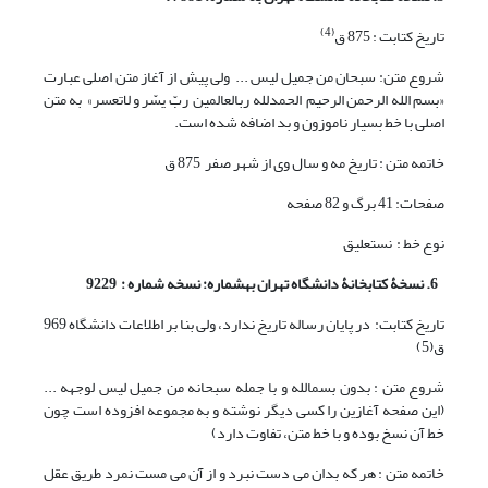
(4)
تاریخ کتابت : 875 ق
شروع متن: سبحان من جمیل لیس ... ولی پیش از آغاز متن اصلی عبارت
«بسم الله الرحمن الرحیم الحمدلله رب‏العالمین ربّ یسّر و لاتعسر» به متن
اصلی با خط بسیار ناموزون و بد اضافه شده است.
خاتمه متن : تاریخ مه و سال وی از شهر صفر 875 ق
صفحات: 41 برگ و 82 صفحه
نوع خط : نستعلیق
6. نسخۀ کتابخانۀ دانشگاه تهران به‏شماره: نسخه شماره : 9229
تاریخ کتابت: در پایان رساله تاریخ ندارد، ولی بنا بر اطلاعات دانشگاه 969
ق(5)
شروع متن : بدون بسم‏الله و با جمله سبحانه من جمیل لیس لوجهه ...
(این صفحه آغازین را کسی دیگر نوشته و به مجموعه افزوده است چون
خط آن نسخ بوده و با خط متن، تفاوت دارد)
خاتمه متن : هر که بدان می دست نبرد و از آن می مست نمرد طریق عقل