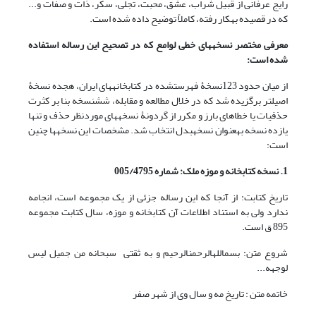
رایج عرفانی از قبیل شراب، عشق، محبت، تجلی، سکر، ذات و صفات و...
که در قصیده به‏کار رفته، کاملاً توضیح داده شده است.
معرفی مختصر نسخه‏های خطی لوامع که در تصحیح این رساله استفاده
شده است:
از میان حدود 123نسخۀ فهرست‏شده در کتابخانه‏های ایران، هجده نسخۀ
اصیل‏تر برگزیده شد که در خلال مطالعه و مقابله، شش‏نسخه بنا بر کثرت
حذفیات یا خطاهای بارز و مکرر از گردونۀ نسخه‏های موردنظر حذف و تنها
یازده نسخه به‏‏عنوان نسخه‏بدل انتخاب شد. مشخصات این نسخه‏ها چنین
است:
1. نسخه کتابخانه و موزه ملک: شماره 005/4795
تاریخ کتابت: از آنجا که این رساله جزئی از یک مجموعه است، انجامه
ندارد ولی به استناد اطلاعات آن کتابخانه و موزه، سال کتابت مجموعه
895 ق است.
شروع متن: بسم‏الله‏الرحمن‏الرحیم و به ثقتی سبحانه من جمیل لیس
لوجهه...
خاتمه متن : تاریخ مه و سال وی از شهر صفر