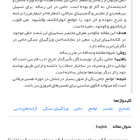
اندیشمندان به آثار او بوده است. جامی در این رساله برای تسهیل
بهره‏مندی از نفایس و گنجینه‏های عرفانی، اشعار فاخر ابن‏فارض را ترجمه
و شرح نموده و اثر خود را «لوامع انوارالکشف والشهود علی قلوب
ارباب‏‏‏‏الذوق و الوجود» نامیده است.
هدف:
این مقاله علاوه بر معرفی مختصر نسخه‏های ارزشمند خطی موجود
در کتابخانه‏های ایران، سعی در نمایان‏‏ساختن ویژگی‏های سبکی جامی در
نگارش این رساله دارد.
روش:
شیوه مقابله و مداقه در متن رساله.
یافته‏ها:
جامی یکی از نویسندگان تأثیرگذار تاریخ ادب‏ فارسی است که
توانایی دخل و تصرف در ساختار جملات را داشته و از این طریق نوشته
خود را از دیگر نوشته‌ها متمایز ساخته است.
نتیجه:
لوامع
جامی یکی از متون بسیار درخشان در حوزه تفسیرعرفانی
است که می‏تواند الگوی مناسبی برای تفسیرهای امروزی نیز باشد.
کلیدواژه‌ها
تصحیح
تفسیر
لوامع
جامی
ویژگی‏های سبکی
آرایه‏ های ادبی
عنوان مقاله
English