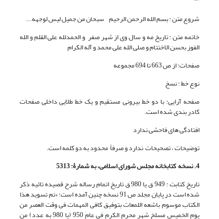
شروع متن : بسم الله الرحمن الرحیم سبحان من جمیل لیس لوجهه...
خاتمه متن : تاریخ مه و سال وی از شهر صفر و الحمدلله علی القلم و الله
الفوز بحسن الاختتام و صلی الله علی محمد و آله الکرام
صفحات: از ص 663 تا 694 مجموعه
نوع خط : نسخ
صفحه آرایی: با دو خط بیرونی مستقیم و یک خط طلایی داخلی صفحات
کادر بندی شده است.
افتادگی های فاحشی ندارد
توضیحات ، تصحیحات ندارد و صرفاً محدود به دو کلمه است.
4. نسخه کتابخانه مجلس شورای اسلامی، به شمارۀ: 5313
تاریخ کتابت : 949 ق یا 980 ق تاریخ اتمام رساله شرح قصیده تائیه ذکر
شده است در پایان مجلد ص 91 نسخه چنین آمده است: «تم تسوید هذا
الکتاب موسوم باشعه اللمعات بتوفیق کافی المهمات فی وقت العصر من
یوم الخمیس مسلخ شهر محرم الکرم فی عام 950 (یا 980 به عدد) من