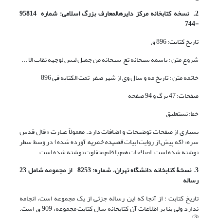
2. نسخه کتابخانه مرکز دایره‏المعارف بزرگ اسلامی: شماره 95814
-744
تاریخ کتابت: 896 ق
شروع متن : باسمه سبحانه تع سبحانه من جمیل لیس لوجهه نقاب الا ...
خاتمه متن : تاریخ مه و سال وی از شهر صفر تمت الکتابه فی 896
صفحات: 47 برگ و 94 صفحه
خط: نستعلیق
بسیاری از صفحات توضیحات و اضافات دارد. معمولاً عبارت « قال قدس
سره» (که پیش از روایت ابیات
قصیده خمریه
آورده شده) در وسط سطر
نوشته شده است. اصلاحات هم با قلم متفاوت نوشته شده است.
3. نسخۀ کتابخانه دانشگاه تهران، شماره: 8253 از مجموعه شامل 23
رساله
تاریخ کتابت : از آنجا که این رساله جزئی از یک مجموعه است، انجامه
ندارد ولی بنا بر اطلاعات آن کتابخانه سال کتابت مجموعه، 909 ق است.
(3)