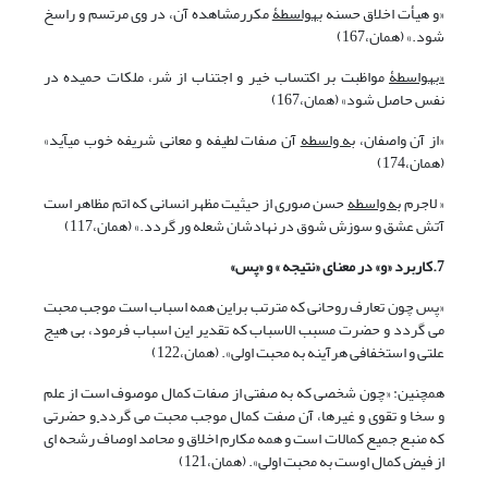
«و هیأت اخلاق حسنه
به‏واسطۀ
مکررمشاهده آن، در وی مرتسم و راسخ
شود.» (همان،167)
«به‏واسطۀ
مواظبت بر اکتساب خیر و اجتناب از شر، ملکات حمیده در
نفس حاصل شود» (همان،167)
«از آن واصفان،
به واسطه
آن صفات لطیفه و معانی شریفه خوب می‏‏آید»
(همان،174)
« لاجرم
به واسطه
حسن صوری از حیثیت مظهر انسانی که اتم مظاهر است
آتش عشق و سوزش شوق در نهادشان شعله ور گردد.» (همان،117)
7.کاربرد «و» در معنای «نتیجه » و «پس»
«پس چون تعارف روحانی که مترتب براین همه اسباب است موجب محبت
می گردد
و
حضرت مسبب الاسباب که تقدیر این اسباب فرمود، بی هیج
علتی و استخفافی هرآینه به محبت اولی». (همان،122)
همچنین: «چون شخصی که به صفتی از صفات کمال موصوف است از علم
و سخا و تقوی و غیرها، آن صفت کمال موجب محبت می گردد
و
حضرتی
که منبع جمیع کمالات است و همه مکارم اخلاق و محامد اوصاف رشحه ای
از فیض کمال اوست به محبت اولی». (همان،121)