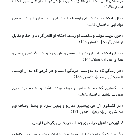
ترسناکی خالی[اند]. در مخاوف دلیرند و در مهالک از جان سیر[اند].»
(همان،125)
«حال آنکه تو، به کماهی اوصاف او، دانایی و بر بیان آن، کما ینبغی
توانا[یی]». (همان،171)
«چون نوبت دولت و سلطنت او رسد، احکام او ظاهر گردد و احکام مقابل
اوباطن[گردد].» (همان،143)
«و حال آنکه بر ایشان نه از آن مستی، عاری بود و نه از گناه می پرستی،
غباری[بود]». (همان،144)
«هر زندگی که نه بدوست، مردگی است و هر گرمی که نه از اوست،
افسردگی.[است]». (همان،155)
«سبکساری که نه به حلم موصوف بوده باشد و نه به برد باری
معروف[باشد]». (همان،167)
«جز گفتگوی آن می پیشه‏ای ندارم و به‏جز شرح و بسط اوصاف وی
اندیشه‏ای نی[دارم]». (همان،171)
2. آوردن مفعول در انتهای جملات در بخش برگردان فارسی
«اگر نزدیک گردانند به قلاب شوق و کمند ارادت به حریم صحبت کاملان