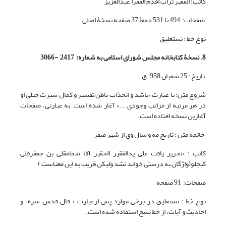
کاتب: الفقیر تراب اقدم الفقرا عبدالعزیز
صفحات: 494 تا 531 جمعاً 37 صفحه نسخۀ اصلی
نوع خط : نستعلیق
8. نسخۀ کتابخانه مجلس شورای اسلامی به شماره: 2417 -3066
تاریخ : 25 شعبان 958 .ق
شروع متن: با عبارت «باشد و انجذاب باطن تفسیر و کمال سیرت جبلی او
در هر مرتبه از مراتب وجودی ...» آغاز شده است. به عبارتی، صفحات
آغازین نسخه افتاده است.
خاتمه متن : تاریخ مه و سال وی از شهر صفر
کاتب : «تحریر یافت علی یدالفقیر الحقیر آقا شمامقلی بن جعفرقلی
کبجلو(واژگان به درستی خواند نشد ولیکن قریب به این معناست )
صفحات: 91 صفحه
نوع خط : نستعلیق در برخی موارد پس ازعبارت « قال قدس سره» و
احادیث و آیات، از خط نسخ استفاده شده است.