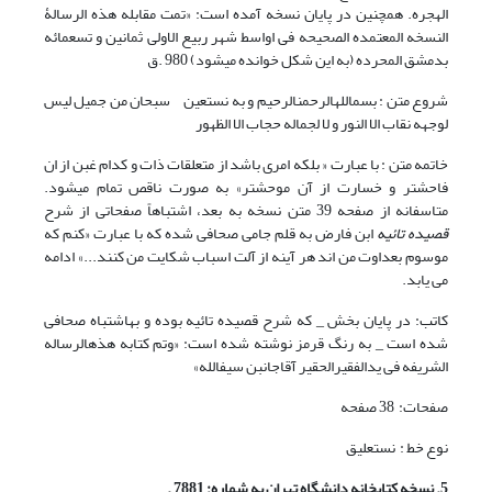
الهجره. همچنین در پایان نسخه آمده است: «تمت مقابله هذه الرسالۀ
النسخه المعتمده الصحیحه فی اواسط شهر ربیع الاولی ثمانین و تسعمائه
بدمشق المحرده (به این شکل خوانده می‏‏شود) 980 .ق
شروع متن : بسم‏الله‏الرحمن‏الرحیم و به نستعین سبحان من جمیل لیس
لوجهه نقاب الا النور و لا لجماله حجاب الا الظهور
خاتمه متن : با عبارت « بلکه امری باشد از متعلقات ذات و کدام غبن از ان
فاحش‏تر و خسارت از آن موحش‏تر» به صورت ناقص تمام می‏شود.
متاسفانه از صفحه 39 متن نسخه به بعد، اشتباهاً صفحاتی از شرح
قصیده تائیه
ابن فارض به قلم جامی صحافی شده که با عبارت «کنم که
موسوم بعداوت من اند هر آینه از آلت اسباب شکایت من کنند...» ادامه
می یابد.
کاتب: در پایان بخش _ که شرح قصیده تائیه بوده و به‏اشتباه صحافی
شده است _ به رنگ قرمز نوشته شده است: «وتم کتابه هذه‏الرساله
الشریفه فی یدالفقیرالحقیر آقاجان‏بن سیف‏الله»
صفحات: 38 صفحه
نوع خط : نستعلیق
5. نسخه کتابخانه دانشگاه تهران به شماره: 7881 .