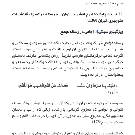
نوع خط : نسخ و نستعلیق
11. نسخه چاپ‏شده ایرج افشار با عنوان
سه رساله در تصوف (
انتشارات
منوچهری، تهران 1360)
ویژگی‏‏های سبکی
[3]
جامی در رساله
لوامع
رساله
لوامع
نثر یکنواخت و ثابتی ندارد بلکه مطابق شیوه نویسندگان و
شاعران خلف، ابتدا و انتهای آن اوج خلاقیت و هنرمندی مؤلف است.
اگرچه تمامی برگردان‏های فارسی تقریباً ارزش یکسانی دارند، بخش‏های
دیگر متن نتوانسته است یکنواختی خود را حفظ کند و گاه کاربرد سجع‏ها و
جناس‏های بارد، کلام وی را تاحدودی تصنعی و سست ساخته است.
به‏‏عنوان‏مثال، در ترجمه بیت:
«عَلَیْکَ بِها صِرْفاً وَ اِنْ شِئْتَ
فَعَدْلُکَ عَنْ ظَلْمِ الْحَبیب هُوَ الْظُّلْمُ»
مَزْجَها
می‏نویسد: «بر تو باد که درآن کوشی که آن می را صرف نوشی، و اگر صرف
نتوانی و خواهی که ممزوج گردانی، با رشحه زلالی که از لب و دندان
معشوق مکی، ممزوج ساز، به عدول از آن خود را در ظلمات ظلم وستم
مینداز» (لوامع:178)
که تصنعی‏بودن سجع‏های میان واژه‏های «کوشی» و« نوشی» ، «نتوانی» و