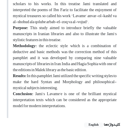
scholars to his works. In this treatise, Jami translated and
interpreted the poems of Ibn Fariz to facilitate the enjoyment of
mystical treasures, so called his work “Lavame’ anvar-ol-kashf va
al-shohud ala qolube arbab-el-zoq va al-vojud”.
Purpose:
This study aimed to introduce briefly the valuable
manuscripts in Iranian libraries and also to illustrate the Jami’s
stylistic features in this treatise.
Methodology:
the eclectic style, which is a combination of
deductive and basic methods, was the correction method of this
pamphlet and it was developed by comparing nine valuable
manuscripts of libraries in Iran, India and Hagia Sophia with one of
the editions in Malek library as the basic edition.
Results:
In this pamphlet, Jami utilized the specific writing styles to
make the hard Syntax and Morphology and philosophical-
mystical subjects interesting.
Conclusion:
Jami’s Lavame'e is one of the brilliant mystical
interpretation texts which can be considered as the appropriate
model for modern interpretations.
کلیدواژه‌ها
English