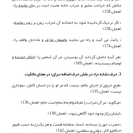
مکمل که خرابات عشق و شراب خانه محبت است
بر جای مانده را
».
(همان،158)
« اگر نزدیک گردانیده شود به خمخانه آن شراب،
زمن بر زمین مانده
».
(همان،158)
« باعث می آیند و راه می نمایند
واصفان عارف
و مادحان واقف را».
(همان،174)
«هر آینه حاصل گرداند آن بوسیدن، مر آن شخص را،
اخلاق حمیده
و
اوصاف پسندیده». (همان،169)
3. حرف نشانه «را» در نقش حرف اضافه «برای» در معنای مالکیت
«هیچ جزوی از اجزای عالم، نیست که مر او
را
در انسان کامل، نموداری
نیست».(همان،135)
«می‏گوید: مر آن شراب
را
علی‏الدوام ماه تمام است جام» (همان،136)
«ایشان
را
از وجود خود آگاهی نبود». (همان،138)
«حضرت حق
را
سبحانه، اسماء متقابله هست و هر یک
را
به حسب ظهور
احکام و آثار، دولتی و سلطنتی».(همان،142)