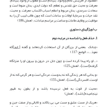
«مقصود از آفرینش عالم
و
وجود، بنی‏آدم است
و
مطلوب از وجود بنی‏آدم،
معرفت
و
محبت حق تقدس
و
تعظم، که دولت ابدی، بدان منوط است
و
سعادت سرمدی، بدان مربوط
و
اعظم اسباب اکتساب معرفت.
و
محبت،
نقد حیات
و
سرمایۀ اوقات
و
ساعات است که چون طالب لبیب آن را به
مواظبت بر وظایف طاعات
و
مدامت بر مراسم عبادات». (همان،186)
ب) ویژگی‏های دستوری
1. حذف فعل یا شناسه در مرتبه دوم
«چنانک بعضی از بزرگان از آن استعاذت کرده‏اند و گفته [
اند
]که
نعوذ...». (لوامع: 117 )
«...او راه پیدا کرده است و چون جان در درون و بیرون او را منزلگاه
گرفته[است]». (همان،125)
«و بدانی که هر زندگی که نه بدوست، مردگی است و هر گرمی که نه از
اوست، افسردگی [است]». (همان،155)
«محبت از قوت به فعل نرسیده باشد و از بطون به ظهور
نینجامیده[باشد]». (همان)
«هریک از مست عشق و مست می، بی باک‏اند و لاابالی و از صفت جبن و