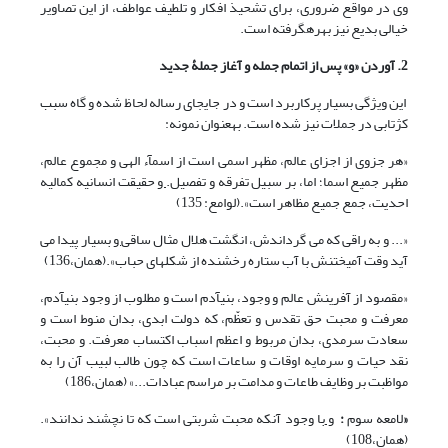
وی در مواقع ضروری، برای تشحیذ افکار و تلطیف عواطف، از این تصاویر
خیالی بدیع نیز بهره‏گرفته است.
2. آوردن «و» پس از اتمام جمله و آغاز جملۀ جدید
این ویژگی بسیار پرکاربرد است و در جای‏جای رساله لحاظ شده و گاه سبب
کژتابی در جملات نیز شده است. به‏عنوان نمونه:
«هر جزوی از اجزای عالم، مظهر اسمی است از اسمآء الهی و مجموع عالم،
مظهر جمیع اسما؛ اما، بر سبیل تفرقه و تفصیل.
و
حقیقت انسانیه کمالیه
احدیت، جمع جمیع مظاهر است».(لوامع: 135)
«... و به راقی که می گرداندش، انگشت هلال مثال ساقی
و
بسیار پیدا می
آید وقت آمیختنش با آب ستاره رخشنده از شکل‏های حباب».(همان،136)
«مقصود از آفرینش عالم و وجود، بنی‏آدم است و مطلوب از وجود بنی‏آدم،
معرفت و محبت حق تقدس و تعظّم، که دولت ابدی، بدان منوط است و
سعادت سرمدی، بدان مربوط و اعظم اسباب اکتساب معرفت.
و
محبت،
نقد حیات و سرمایه اوقات و ساعات است که چون طالب لبیب آن را به
مواظبت بر وظایف طاعات و مدامت بر مراسم عبادات...» (همان،186)
«
لامعه سوم
:
و
با وجود آنکه محبت شربتی است که تا نچشند ندانند».
(همان،108)