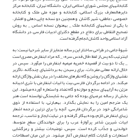
کتابخانه‏های مجلس شورای اسلامی ایران، دانشگاه تهران، کتابخانه مرکز
دایره‏المعارف بزرگ اسلامی، کتابخانه و موزه ملی ملک و کتابخانه
خصوصی «عاطفی» شهر کاشان و همچنین دو نسخه چاپی دهلی و افشار،
با یکی از نسخه‏های کتابخانه ملک _ به‏عنوان نسخه اساس _ به روش
تصحیح التقاطی برای دفاع در مقطع دکترای ادبیات فارسی در دانشگاه
آزاد اسلامی واحد کاشان انجام گرفته است.
شیوۀ جامی در طراحی ساختار این رساله متمایز از سایر شرح‏ها نیست؛ به
این‏ترتیب که پس از لفظ «قال قدس سره» _ که مراد ابن‏فارض مصری است
_ یک تا دو بیت از
قصیده خمریه میمیه
ابن‏فارض را می‏آورد. سپس در
خلال ارائه معانی مفردات، برای رسیدن به برداشت‏های چندگانه، ناگزیر
نقش‏های واژگان را روشن و گاه نظرهای مختلف را در بیان نقش واژگان ارائه
می‏کند. در ادامه برگردان فارسی بیت یا ابیات ابن‏فارض با نثری ادیبانه
مزیّن به آرایه‏های سجع و موازنه و گاه تضاد و استعاره آورده می‏شود. این
بخش از رساله عرصه‏ای بوده که جامی به شایستگی توانسته است هنر
یک مترجم امین را به نمایش بگذارد. به‏عبارتی، با استفاده از ذوق
شاعرانگی خود در برگردان فارسی، آنچه را برای تزئین ترجمه اشعار
زیبای ابن‏فارض لازم بوده به‏کار گرفته و در نهایت ایجاز و تناسب، ترجمه
ابیات شیرین شاعر پرآوازۀ عرب را برای خوانندگان سطح متوسط،
خواندنی و جذّاب کرده است. سپس، توضیحات بیشتر و رمزگشایی
استعارات و کنایات کلام ابن‏فارض آغاز می‏شود. در این میان اصطلاحات