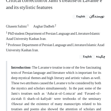
Critical correction of Jami’s treatise of Lavame’e
and its stylistic features
نویسندگان
English
1
2
Ghasem Salimi
Asghar Dadbeh
1
PhD student, Department of Persian Language and Literature,Islamic
Azad University, Kashan, Iran.
2
Professor, Department of Persian Language and Literature,Islamic Azad
University, Kashan, Iran.
چکیده
English
Introduction:
The Lavame’e treatise is one of the few fascinating
texts of Persian language and literature, which is important for its
deep mystical themes and high literary and artistic values as well.
These two attributes caused the Lavame’e to be considered by both
the mystics and scholars simultaneously. In the past, some of the
Jami’s treatises such as “Asha’at-ol-Loma’at” and “Favaed-ol-
zia’eiah fi sharh-ol-kafiyah” were textbooks of the seminary
(Hawza) and the existence of many manuscripts related to his
treatises and poems also showed the attention of scholars and