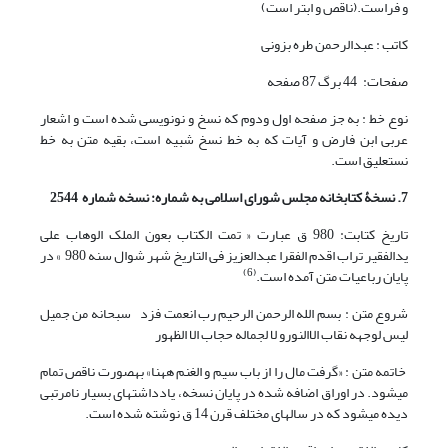
و فراست.(ناقص و ابتر است)
کاتب : عبدالرحمن طره بزونی
صفحات: 44 برگ 87 صفحه
نوع خط : به جز صفحه اول ودوم که نسخ و نونویسی شده است و اشعار
عربی ابن فارض و آیات که به خط نسخ شبیه است، بقیه متن به خط
نستعلیق است.
7. نسخۀ کتابخانه مجلس شورای اسلامی به شماره: نسخه شماره 2544
تاریخ کتابت: 980 ق عبارت « تمت الکتاب بعون الملک الوهاب علی
یدالفقیر تراب اقدم الفقرا عبدالعزیز فی التاریخ شهر شوال سنه 980 » در
(6)
پایان رباعیات متن آمده است.
شروع متن : بسم الله الرحمن الرحیم رب انعمت فزد سبحانه من جمیل
لیس لوجهه نقاب الاالنورو لا لجماله حجاب الا الظهور
خاتمه متن : «گرفت مال را از باب سیم و الغنم ههنا» به‏صورت ناقص تمام
می‏شود. در اوراق اضافه شده در پایان نسخه، یادداشت‏های بسیار نامرتبی
دیده می‏شود که در سال‏های مختلف قرن 14 ق نوشته شده است.