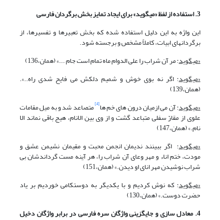
3. استفاده از لفظ «می‏گوید» برای ایجاد تمایز بخش برگردان فارسی
این واژه به این دلیل استفاده شده که بخش تعبیرها و تفسیرها، از
برگردان‏های ابیات، کاملاً مشخص و برجسته شود.
«می‏‏گوید
: مر آن شراب را علی الدوام ماه تمام است جام ...» (همان،136)
«می‏‏گوید
: اگر نه بوی خوش و شمیم دلکش می فایح شدی راه..».
(همان،139)
[4]
«می‏گوید
: آن می ازمیان درون های خم ها
متصاعد شد و به میل مقامات
علوی از مقارّ سفلی متباعد گشت و از وی بین الانام، هیج باقی نماند الا
نام.» (همان،147)
«می‏گوید
: اگر ببینند ندیمان انجمن محبت و مقیمان نشیمن عشق و
مودت، ختم اناء و مهر وعای آن شراب را، هر آینه مست گرداندشان بی
شراب نوشیدن مهر انای او دیدن.» (همان،151)
«می‏‏‏گوید
: که نوش کردیم و با یکدیگر به دوستکامی خوردیم بر یاد
حضرت دوست.» (همان،130)
4. معادل سازی و جایگزینی واژگان سره فارسی در برابر واژگان دخیل