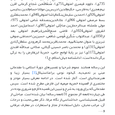
735ق)، داوود قیصری‌ (متوفی751ق)، صُنعُ‏اللّه‌بن‌ شجاع‌ کرمانی‌ (قرن‌
نهم هجری‌) به‌ فارسی‌، حکیم‌الدین‌ ادریس‌بن‌ مولانا حسام‌الدین‌ بدلیسی‌
(متوفی926ق)، احمدبن‌ سلیمان‌بن‏کمال‏پاشا (متوفی940ق)، محمدبن‏غَمْری‌
بسط‌ مرصفی (متوفی‌ 966ق)، علاءالدین‌بن‏صدقه‌ شامی‌ (متوفی‌ 975)،
مولی‌ علم‏شاه‌ عبدالرحمان‌بن‌ صاچْلی‌ (متوفی987ق)، اسماعیل‌بن‌ احمد
انقروی‌ (متوفی1024ق)، قاضی‌ صنع‌اللّه‌بن‌ابراهیم‌ (متوفی بعد
از1050ق)، عبدالتواب‌ سُکَّری‌ قُوصی‌ شافعی‌، حسین‌بن‌ احمدفتی‌ صوفی‌
تبریزی‌ با عنوان‌
محبت‌الهیه
، محمدباقربن‌محمد کرهرودی‌ سلطان‌آبادی‌
(متوفی1315ق) و محمدبن‌ ناصر حسینی‌ گیلانی، صلاحی‌ عبداللّه‌ افندی‌
(متوفی1172ق) نیز بر پایۀ‌ لوامع‌ جامی‌، خمریۀ‌ ابن‌فارض‌ را به‌ ترکی‌
برگردانده‌ است».‌(دانشنامه جهان اسلام، ج1)
این رساله همانند عموم شرح‏ها و تفسیرهای دورۀ اسلامی با مقدماتی
مبنی بر تحمیدیه، که‏خود نوعی براعت‏استهلال
[1]
بسیار زیبا و
هنرمندانه‏ای است، آغاز شده است. در ادامه معرفی بسیار موجز و
مختصری از
قصیده خمریه میمیه
ابن فارض مطرح شده است. سپس
مقدماتی که برای ورود به شرح و تبیین این قصیده لازم و ضروری بوده در
طی چهارده لامعه (از مجموع 31 لامعه رساله) بیان شده است. مباحثی از
قبیل هستی‏شناسی، خداشناسی از نگاه عرفا، ذکر معنی محبت و درجات
آن، مراتب محبان، دلیل استفاده از مجاز و استعارات در معارف عرفانی
و... .