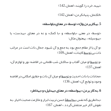
«نهیه، خرد را گویند» (همان،142)
«الکتمان، پنهان‏‏کردن» (همان،142)
5. به‏کاربردن واژه « توسط» در معنای«باواسطه»
«توسط» در معنی «باواسطه» و «با کمک» و نه در معنای «به‏دست» یا
«به‏وسیله». به‏عنوان مثال:
«و آن یا از مقام جمع بود به جمع و آن شهود جمال ذات است در مراتب
ذات
بی توسط
کاینات» (همان،109)
«و
توسط
او میان آفتاب و ساکنان شب ظلمانی در افاضه نور و لوازم آن»
(همان،137)
«محاذات با ذات احدیت و
توسط
او میان آن ذات و حقایق امکانی در افاضه
وجود و توابع آن» (همان، 136)
6. به کار بردن « به‏واسطه» در معنای «به‏دلیل» و «به‏خاطر»
«بدان‏طریق که نفس
به‏واسطۀ
حسن تربیت ابرار و ملازمت صحبت اخیار، به
نقوش آثار خیر منتقش گردد.» (همان، 167)