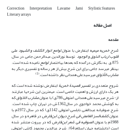
Correction
Interpretation
Lavame
Jami
Stylistic features
Literary arrays
اصل مقاله
مقدمه
شرح خمریه میمیه
ابن‏فارض با عنوان
لوامع انوار الکشف و الشهود علی
قلوب ارباب الذوق و الوجود
توسط نورالدین عبدالرحمن جامی در سال
875 ق به نگارش درآمده که بعدها به‏اختصار
لوامع
نامیده شده است.
به‏نظر می‏رسد جامی برای این شرح بیش از هر رساله و تفسیری دیگر به
(1)
مشارب الأذواق
میرسیدعلی همدانی نظر داشته است.
شروح متعددی بر
تفسیر قصیدۀ خمریۀ
ابن‏فارض نوشته شده است که
هر یک دارای ارزش و اهمیت خاصی است. مهم‏ترین این شرح‏ها عبارتند
از: شرح‌ میرسیدعلی‌ همدانی‌ (متوفی‌ 786ق) با عنوان
مشارب الاذواق
که
به کوشش‌ محمد خواجوی‌ در سال1362ش در تهران‌ چاپ‌ شده‌ است‌.
شرح صوفیانه عبدالغنی‌ نابلسی‌ (متوفی‌ 1142ق) که در سال 1972م با
عنوان‌
کشف‌السرّ الغامض‌ فی‌ شرح‌ دیوان‌ ابن‌فارض‌
در قاهره‌ و در سال
1988م با عنوان‌
الصوفیه‌ فی‌ شعر ابن‌فارض‌
که در بیروت‌ منتشر شده‌
است ‌(دانشنامه جهان اسلام:64). شرح‌ عزالدین‌ محمود کاشی‌ (متوفی‌