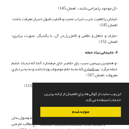
«آن موجود
را
مزاجی باشد». (همان،145)
«ایشان
را
اهلیت شرب شراب محبت و قابلیت قبول اسرار معرفت باشد»
(همان،145)
«عارف و جاهل و ناقص و کامل
را
در آن، با یکدیگر، صورت برابری»
(همان، 152)
4. جابه‏جایی نهاد جمله
«و همچنین به‏همین سبب، پای حلم بر جای می‏فشارد آنجا که تندباد خشم
حمله می‏آرد،
سبکساری
که نه به حلم موصوف بوده باشد و نه به بردباری
معروف».(همان،167)
«و تالی محبت ذاتی است
محبت حق
سبحانه و تعالی». (همان،113)
این وب سایت از کوکی ها برای اطمینان از ارائه بهترین
پ) ویژگی‏های بلاغی
خدمات استفاده می کند.
1. تکرار برخی جملات و عبارات
متوجه شدم
... و حضرت حق راسبحانه وسیله حصول آن ساخته و واسطه وصول بدان
شناخته و
کدام غبن از این فاحش‏تر که مطلوب اصلی
را تابع مطالب عارضی