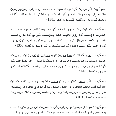
«می‏گوید: اگر نزدیک گردانیده شود به خمخانۀ آن
شراب
،
زمن
بر زمین
مانده، پای او به رفتار آید و اگر یاد کند از چاشنی آن بادۀ ناب، گنگ
زبان‏گرفته زبان به گفتار گشاید.» (همان،158)
«می‏گوید: که نوش کردیم و با یکدیگر به دوستکامی خوردیم بر یاد
حضرت
دوست، که روی
محبت
همه بدوست،
شرابی
که بدان مست
شدیم بلکه به بویی از آن از دست شدیم و این پیش از آفریدن
کرم
بود
که درخت انگورست و ماده
شراب
مشهور
پر
شر
و شور.» (همان،130)
«می‏گوید:
باقی
نگذاشت
مصرّف
روزگار و
محوّل لیل‏ونهار
از آن می _ که
جان‏ها را به‏
منزلۀ
جان است و جان‏ها مر او را به‏
مثابۀ
ابدان _
جز بقیۀ
جانی که
گوئیا پنهانی وی، دلی در سینه‏های خردمندان پوشیده گشته است و
پنهان. » (همان،142)
«می‏گوید: اگر
جمعی
شتر سواران
قصد
خاک‏بوسی زمینی کنند که آن
شراب
آنجا یافت شود و در میان ایشان مارگزیده‏ای بود زهرچشیده،
هرآینه آن زهرش
مضرّتی
نتواند رسانید و چاشنی
شربت
هلاکش
نتواند
چشانید.» (همان،163)
«می‏گوید: سبکبار می‏شود و بی
قرار
می‏گردد کسی که آن می را ندیده است
و چاشنی
ادراک
حقیقت
ش نچشیده، نزدیک راندن نام وی بر زبان یا