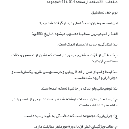
صفحات: 28 صفحه از صفحه 614 تا 641 مجموعه
نوع خط : نستعلیق
این نسخه به‏عنوان نسخۀ اصلی درنظر گرفته شد، زیرا:
الف) از قدیمی‏ترین نسخه‏ها محسوب می‏شود. (تاریخ 895.ق)
ب) افتادگی و حذف آن بسیار اندک است.
پ) خط آن از قوّت بیشتری برخوردار است که نشان از تخصص و دقت
مستنسخ آن دارد.
ت) ابتدا و انتهای متن از لحاظ زیبایی و درست‏نویسی تقریباً یکسان است و
دچار فراز و فرود نشده است.
ث) توضیحاتی ولو اندک در حاشیۀ نسخه آمده است.
ج) رساله در متن صفحات نوشته شده و همانند برخی از نسخه‏ها در
حاشیه نوشته نشده است.
چ) جزئی از یک مجموعه است که صحّت آن به تأیید رسیده است.
ح) غالب ویژگی‏های خطی آن با دورۀ موردنظر مطابقت دارد.