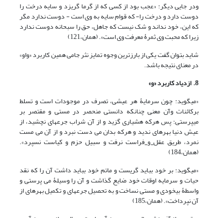
ودر جایی دیگر: «عجب بود از کسی که از گرما گریزد و سایه درخت را
دوست دارد و درخت را- که قوام سایه به وی است - دوست ندارد مگر
که این، خود نداند
و
شک نیست که جاهل، حق را سبحانه دوست ندارد
زیرا که محبت وی ثمرۀ معرفت وی است». (همان،121)
شاید بتوان گفت یکی از بارزترین وجوه تمایز نثر جامی همین کاربرد «واو»
در معنای نتیجه باشد.
8. ازدیاد کاربرد «و»
«می‏گوید: چون سرمایۀ هر عیشی، تصرف در موجودات است
و
تسلط
برکائنات
و
آن معنی چنانکه دانستی منحصر در مستی
و
مقتصر بر
می‏پرستی؛ پس هرکه هشیاری گزید
و
از آن شراب جرعه‏ای نچشید، از
عیش دنیا بهره‏ای ندید
و
هرکه بدان می دست نبرد
و
از آن می مست
نمرد، طریق عقل
و
فراست نرفت
و
سبیل حزم
و
کیاست نسپرد».
(همان،184)
«می‏گوید: بر خود بباید گریست
و
ماتم خود بباید داشت آن را که نقد
حیات
و
سرمایه اوقات خود ضایع گذاشت
و
آن را وسیلۀ می پرستی
و
واسطۀ بیخودی
و
مستی نساخت
و
به تحصیل جرعه‏ای
و
تکمیل بهره‏ای از
آن نپرداخت». (همان،185)