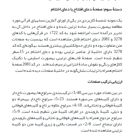
دستۀ سوم: صفحۀ دعای افتتاح یا دعای اختتام
یک نمونه شمسۀ کاربردی در یکی از اوراق آغازین نسخه‎های قرآنی مورد
مطالعه به‎صورت بسیار ساده تزئین شده و دعای افتتاح در داخل آن به
تحریر درآمده است (مراجعه شود به کد 722). در قرآن‌هایی با کد‌های
3278 و 2081 دعای اختتام قابل مشاهده است که به‎نسبت به صفحات
متن متفاوت بوده و دارای جدول‎کشی‎های بیشتری هستند به‎گونه‌ای که کد
3278 دارای حاشیۀ از عناصر تزئینی بوده و دعای اختتام در 15سطر
تنظیم شده است. صفحۀ قاب‌های تزئینی به‎صورت اسلیمی با تکنیک
کلاژ‌های رنگی و نقوش سادۀ انتزاعی ترسیم شده‌اند. در کد2081 صفحۀ
اختتام همراه با تزئینات نشان‌گونه در حاشیۀ صفحات دیده شده است.
ارزیابی ترکیب صفحات
در بین تعداد مورد بررسی 3/40% ترکیب‌بندی سرلوح‌ها به‎صورت تاج‌دار
و دارای کتیبه‌های سرسوره هستند. 5/23% سرلوح تاج‌دار به‎همراه دو
کتیبۀ فوقانی و تحتانی‌اند. 4/18% سرلوح علاوه بر تاج و کتیبه‌های فوقانی
و ذیلی، کتیبۀ بازوبندی در اطراف کتیبۀ متن تنظیم شده است. 5/9%
سرلوح مزدوج همراه با کتیبه‌های فوقانی و تحتانی و کتیبه‌های بازویندی
دارای نیم‎تاج است. 2/8% در قسمت بالایی و زیری کتیبه‌ متن دو کتیبه‌
تزئینی مشاهده شده است.