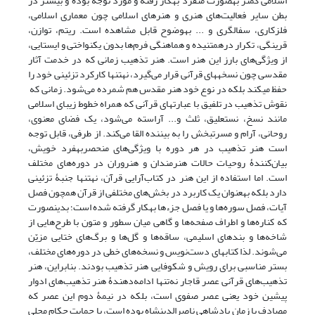
اسلامی کمتر به‎صورت منفرد به‎کار رفته و مورد توجه بوده و بیشتر در
بطن سایر فعالیت‌های هنری و هنرهای اسلامی چون معماری اسلامی،
فلزکاری، سفالگری و ... به‎وضوح قابل مشاهده است. ریتم، توازن،
قرینگی، تکرار درهم‎تنیده و هماهنگی فرم‌ها بدون یکنواختی و ایستایی،
از ویژگی‌های بارز این هنر است. هنر تذهیب زمانی که در خدمت آثار
مقدسی چون نسخه‎های قرآنی قرار می‌گیرد، نه‎تنها کارکرد تزئینی خود را
حفظ می‎کند بلکه در نوع خود هنر مقدس هم شمرده می‌شود. زمانی که
نقوش تذهیب در تلفیق با عبارت‎های قرآنی که همراه خطوط زیبای اسلامی
مانند نسخ، نستعلیق، ثلث و... آراسته می‌شود، یک فضای معنوی،
روحانی، آرام و مسرت‎بخش را به بیننده القا می‌کند. از طرفی، قابل توجه
است هنر تذهیب در هر دوره با ویژگی‌های منحصربه‎فرد خویش،
بیان‌کنندۀ روحیات حالات هنرمندان و هنروران در دوره‌های مختلف
است. اما استفاده از این هنر در کتاب‌آرایی قرآن، نه‎تنها جنبۀ تزئینی
دارد بلکه به‎عنوان یک کاربرد در بخش‌های مختلفی از قرآن همچون فصل
آیات، فصل سوره‌ها و یا فصل جزء‎ها به‎کار گرفته شده است؛ بدین‎صورت
که کناره‌ها و اطراف صفحه‌ها و گاهی میان سطور و متون با طرح‌هایی از
شاخه‌ها و بندهای اسلیمی، ساقه‌ها و گل‌ها و برگ‌های ختایی مزیّن
می‌شوند. لذا کتاب‎های دست‌نویس و نسخه‌های خطی در دوره‌های مختلف،
بستر مناسبی برای رویش و شکوفایی هنر تذهیب بودند. بنابراین، هنر
تذهیب‌های قرآنی عصر قاجار نه‌تنها ادامه‌دهندۀ هنر تذهیب‌های ادوار
پیشین خود یعنی عصر صفوی است، بلکه در نیمۀ دوم این عصر که
مصادف با زمان پادشاهی ناصرالدین‎شاه بوده است، با حمایت حکام محلی