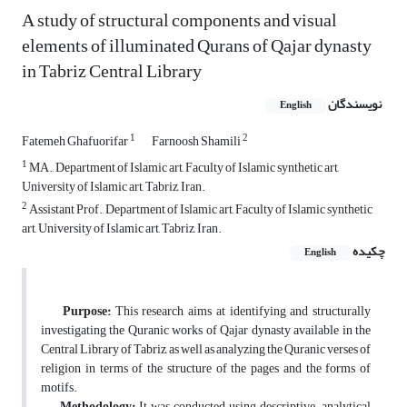
A study of structural components and visual
elements of illuminated Qurans of Qajar dynasty
in Tabriz Central Library
نویسندگان
English
1
2
Fatemeh Ghafuorifar
Farnoosh Shamili
1
MA., Department of Islamic art, Faculty of Islamic synthetic art,
University of Islamic art, Tabriz, Iran.
2
Assistant Prof., Department of Islamic art, Faculty of Islamic synthetic
art, University of Islamic art, Tabriz, Iran.
چکیده
English
Purpose:
This research aims at identifying and structurally
investigating the Quranic works of Qajar dynasty available in the
Central Library of Tabriz, as well as analyzing the Quranic verses of
religion in terms of the structure of the pages and the forms of
motifs.
Methodology:
It was conducted using descriptive-analytical