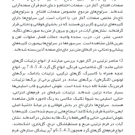
صفحات افتتاح، آغاز جزء، صفحات اختتام و دعای ختم قرآن صفحه‌آرایی
شده‌اند. سرلوح‌های مزدوج مخصوص صفحات افتتاح و سرلوح‌های
تاج‌دار مختص صفحات آغاز جزء یا احزاب است. این سرلوح‌ها دارای
کتیبه‌های تزئینی و کاربردی هستند که در بخش‎های فوقانی و تحتانی قرار
گرفته‌اند. نشان‌های آیات در درون و بیرون از متن به صورت‌های تک‎آیه،
خمس، عشر، جزء، حزب، سجده واجبه، جملات قصار، صلوات، لعن و
نفرین قابل مشاهده است. سرسوره‌ها در سرلوح‌ها به‎صورت کتیبه‌های
پیشانی و تحتانی، در لابه‌لای متن نیز جای‌جای صفحه آذین بسته شده‌اند.
2) عناصر تزئینی در آثار مورد بررسی عبارتند از: انواع تزئینات گل‌های
ختایی مانند: گل شاه‌عباسی، فرنگی، انواع گل گرد، 4، 5، 6، 7 پر، انواع
غنچه همراه با کاسبرگ، گل‌های ترکیبی، تزئینات بادامک، برگ‌های
لوتوس (کنگره‌ای)، برگ‌های ساده، در انتهای برخی از برگ‌ها تزئینات
قرمزرنگ نقشۀ لاله دیده شده است. نقوش اسلیمی و قاب اسلیمی‌ها
بسیار ساده تزئین شده‌اند. تزئینات شرفه‌ای در فرم‌های انتزاعی،
ختایی، اسلیمی به شیوۀ تکنیک عکاسی به رنگ لاجورد قابل مشاهده
هستند. سرلوح‌ها دارای تاج در بخش فوقانی و در میانۀ حاشیۀ اصلی
(یعنی حاشیۀ طرف زبانۀ کاغذ) نیم‎تاج‌هایی ترسیم شده است. کتیبه‌ها با
نقوش اسلیمی، ختایی و گاهی فقط با رنگ طلا به نمایش درآمده‌اند. نشان
‌آیات در فرم تزئینی مربع و مستطیل‎شکل، ترنج، گل‌اناری، اشک‌مانند،
انواع فرم‌های گل‌های گرد همچون 3، 4، 5، 6 و 7پر به‎شکل ستاره‌ای، فرم