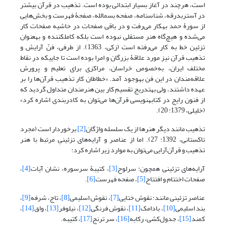
است، هرچند در آغاز بسیار ابتدائی بوده است. تذهیب در قرآن بیشتر
در آستربدرقه، شناسنامه، صفحه بسم‎الله، صفحۀ فهرست و بخش‌هایی
از سورۀ حمد به‎کار می‌رفت و در باقی صفحات در حاشیه صفحات کار
می‌شده و هیچ‌گاه هنر مستقلی نبوده است بلکه کامل‎کننده و به‎عنوان
تزئین خط به کار می‌رفته است (زکی، 1363). از طرفی، فنّ آرایش و
تذهیب قرآن نیز مورد علاقۀ بزرگان و امرا بوده است تا جایی‎که در نقاط
مختلف ایران، به‌خصوص خراسان، مراکزی برای تعلیم و پرورش
علاقه‌مندان در این فن به‎وجود آمد. «خطاطان کار تذهیب قرآن‌ها را بر
عهده داشتند، ولی به‎تدریج تقسیم کار بین هنرمندان متداول گردید که
از فنون رایج در کتابه‎نویسی قرآن‌ها می‌توان به کادربندی اشاره کرد»
(خلیلی، 1379: 20).
تذهیب مانند دیگر هنرها از یک سلسله واژگان
[2]
برخوردار است (مجرد
تاکستانی، 1392: 27). اما از عناصر و آرایه‌های تزئینیِ مرتبط با هنر
تذهیب و قرآن‌آرایی می‌توان به موارد زیر اشاره کرد:
آرایه‌های تزئینی همچون: سرلوح
[3]
، کتیبۀ سرسوره، نشان‌ آیات
[4]
،
صفحات اختتام و افتتاح
[5]
، صفحه فهرست
[6]
.
عناصر تزئینی مانند: نقوش ختایی
[7]
، نقوش اسلیمی
[8]
، تاج، شرفه
[9]
،
بند اسلیمی
[10]
، بادامک
[11]
، نقوش فرنگی
[12]
، نیلوفر
[13]
، واق
[14]
،
کمند
[15]
، جدول‌کشی، رکابه
[16]
، سر ترنج
[17]
، کتیبه.