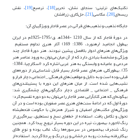
تکنیک‌های تزئینی: سنجاق نشان، تحریر
[18]
، ترصیع
[19]
، نقش
ریسه‌ای
[20]
، عکاسی
[21]
، حل‌کاری، زرافشان
جایگاه تذهیب‌ و تذهیب‌های قرآنی در عصر قاجار و ویژگی‎های آن:
در دورۀ قاجار که از سال 1210 -1344ھ. ق/1795-1925م در ایران
به‎طول انجامید (رهنورد، 1386: 169) آثار هنری تداوم مستقیم
ویژگی‌های هنرهای ادوار بلافصل پیشین نبودند. هنر دورۀ قاجار چند
ویژگی و مشخصۀ بنیادی دارد که از آن میان می‌توان به ورود عناصر هنر
مردمی و عامیانه و وابستگی به هنر غربی اشاره کرد (اسکارچیا، 1384:
35). به‎طورکلی، هنرهای عصر قاجار بسیار قابل شناسایی‌تر از دوره‌های
قبلی بوده است و به دلایل و موقعیت‌های فرهنگی _ اجتماعی دچار فراز و
نشیب‌هایی شده است. از میان هنرهای این دوره با پستی‎بلندی‌های
فرهنگی _ اجتماعی _ اقتصادی دچار دگرگونی‌های چشمگیری شد؛
به‎گونه‌ای که هنر کتاب‎آرایی عصر قاجار را می‌توان به دو دوره تقسیم کرد:
دورۀ اول که در ادامۀ سنت‌های هنری عصر صفویان بوده است و در آن
ویژگی‌های مکتب‌های اصفهان و شیراز همزمان با حکومت فتحعلی‎شاه
تحول و تکامل یافت. استفاده از خط‌های نسخ و نستعلیق، بهره‌گیری از
رنگ لاجورد به‎صورت تیره در این دوره بسیار ترویج پیدا کرد. همچنین
رنگ شنجرف به‎خصوص در سرسوره‌ها رنگ غالب بوده و نوع طلای
به‎کاررفته به‎شدت رو به درخشانی و زردرنگ و پرجلا گردید. استفاده از