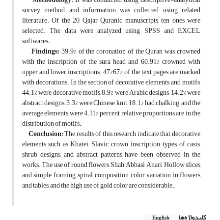
survey method and information was collected using related
literature. Of the 20 Qajar Quranic manuscripts, ten ones were
selected. The data were analyzed using SPSS and EXCEL
softwares
.
Findings:
39.9% of the coronation of the Quran was crowned
with the inscription of the sura head and 60.91% crowned with
upper and lower inscriptions. 47/67% of the text pages are marked
with decorations. In the section of decorative elements and motifs,
44.1% were decorative motifs, 8.9% were Arabic designs, 14.2% were
abstract designs, 3.3% were Chinese knit, 18.1% had chalking, and the
average elements were 4.11% percent relative proportions are in the
distribution of motifs
.
Conclusion:
The results of this research indicate that decorative
elements such as Khatei, Slavic, crown inscription, types of casts,
shrub designs, and abstract patterns have been observed in the
works. The use of round flowers, Shah Abbasi, Anari, Hollow slices
and simple framing, spiral composition, color variation in flowers
and tables, and the high use of gold color are considerable.
کلیدواژه‌ها
English