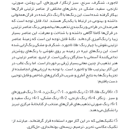
لاجورد، شنگرف، سرنج، سبز (زنگار)، فیروزه‌ای، آبی روشن، صورتی،
نارنجی، سفید، مشکی در بخش‌های مختلفی از عناصر تزئینی قرآن‌ها
به‎کار گرفته شده است. این رنگ‌ها با 8 رنگ ذکرشده در قرآن همخوانی
داشته و به‎نوعی در ارتباط با یکدیگر هستند. لذا، قابل توجه است که
هنرمندان در طراحی و رنگ‌بندی تذهیب‌ها به‎خصوص رنگ عناصر تزئینی
در قرآن‌ها کاملا آگاهی داشته و با شناخت و معرفت، این عناصر بسیار
زیبا را رنگ‌آمیزی کرده‌اند. نکتۀ قابل توجه این است که زمینۀ عناصر
تزئینی نقوش با چهار رنگ: طلا، لاجورد، شنگرف و مشکی رنگ‌آرایی شده
است. این رنگ‌های تیره در زمینه بر روی نقوشی با رنگ‌های روشن‌تر
تداعی‌کنندۀ آسمانی با ستارگان رنگین است. از این‎رو، عناصر تزئینی در
هنر تذهیب از چنین معانی بسیار ژرفی برخوردار است. اما رنگ غالب در
این آثار به‎ترتیب طلا و لاجورد است. با توجه به ارزیابی‌های انجام‎شده از
تجزیۀ رنگ‌ها به نتایج آماری و ضریب اثرگذاری‌های شاخص و قابل توجهی
دست یافتیم:
3/ 66% رنگ طلا، 2/18% رنگ لاجورد، 7/1% رنگ زرد، 4/%3 رنگ فیروزه‌ای
و سبز . زنگار، 6/4% رنگ نارنجی، 8/2% رنگ مشکی، 4/1% رنگ سفید و
6/1% رنگ صورتی تذهیب‌های قرآن‌های منتخب از کتابخانۀ مرکزی تبریز
را تشکیل می‌دهند.
5) تکنیک‌هایی که در این آثار مورد استفاده قرار گرفته‌اند، عبارتند از:
تکنیک عکاسی، تحریر، ترصیع، ریسه‌ای، بوته‌اندازی، حل‌کاری.