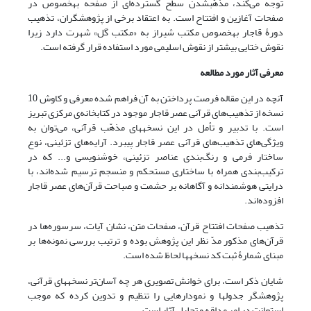
توجه می‌کند، مذهّب‎شدن سطح گسترده‌ای از صفحه به‎خصوص در
صفحات آغازین و افتتاح است. به اعتقاد برخی از پژوهشگران، تذهیب
دورۀ قاجار به‎خصوص مکتب شیراز به «مکتب گل» شهرت دارد زیرا
نقوش ختایی بیشتر از نقوش اسلیمی مورد استفاده قرار گرفته است.
معرفی آثار مورد مطالعه
آنچه در این مقاله فرصت پرداختن به آن فراهم شده معرفی و کاوش 10
نسخه از تذهیب‌های قرآنی عصر قاجار موجود در کتابخانه‌ی مرکزی تبریز
است. با تدبیر و تأمل در این نسخه‎های مذهّب قرآنی، می‌توان به
ویژگی‌های تذهیب‌های قرآنی عصر قاجار پی‎برد. آرایه‌های تزئینی، نوع
ساختار فرمی و رنگ‌بندی عناصر تزئینی، خوشنویسی و... که در
ترکیب‌بندی همراه با ساختاری مستحکم و منسجم ترسیم شده‌‌اند، با
درایتی هوشمندانه و آگاهانه بر حشمت و صباحت قرآن‌های عصر قاجار
افزوده‌اند.
تذهیب صفحات افتتاح قرآن، صفحات متن، نشان آیات، سرسوره‌ها در
قرآن‌های مذکور مدّ نظر این پژوهش بوده و ترتیب بررسی نمونه‌ها بر
مبنای شمارۀ ثبت کد نسخه‎ها لحاظ شده است.
شایان ذکر است، برای خوانش تصویری هر چه آسان‌تر نسخه‎های قرآنی،
پژوهشگر جدول‎ها و نمودارهایی را تنظیم و تدوین کرده که موجب
استعانت در امر مداقه و تحلیل آثار است.