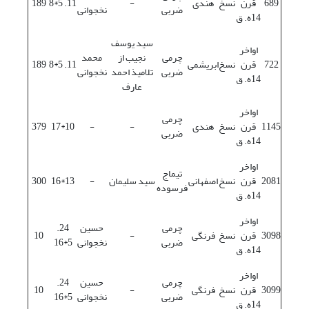
689
قرن
نسخ
هندی
-
11. 5*8
189
ضربی
نخجوانی
14ه. ق
سید یوسف
اواخر
چرمی
نجیب از
محمد
722
قرن
نسخ
ابریشمی
11. 5*8
189
ضربی
تلامیذ احمد
نخجوانی
14ه. ق
عارف
اواخر
چرمی
1145
قرن
نسخ
هندی
-
-
10*17
379
ضربی
14ه. ق
اواخر
تیماج
2081
قرن
نسخ
اصفهانی
سید سلیمان
-
13*16
300
فرسوده
14ه. ق
اواخر
چرمی
حسین
24.
3098
قرن
نسخ
فرنگی
-
10
ضربی
نخجوانی
5*16
14ه. ق
اواخر
چرمی
حسین
24.
3099
قرن
نسخ
فرنگی
-
10
ضربی
نخجوانی
5*16
14ه. ق