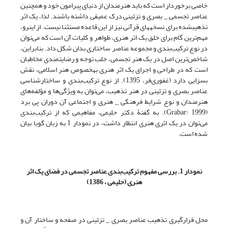
خاصی برخوردار است که باید هنرمندان از دنیای پیرامون خود و همچنین
عناصر تجسمی _ بصری و تزئینی درک عمیقی داشته باشند. لذا، یک اثر
تذهیب‎شده برای نسخه‎های قرآنی نیز از این قاعده مستثنا نیست. از این‎رو،
مهم‌ترین گام برای خلق یک اثر هنری، ظواهر و کلیات آن است که می‌توان
در نوع ترکیب‌بندی و مجموعه عناصر ساختاری بدان شکل داد. بنابراین،
شاخص‌ترین اصل در یک هنر تجسمی، جلب توجه و رضایتمندی مخاطبان
است که در طراحی و اجرای یک اثر هنری به‎خصوص هنر اسلامی، نقش
بسزایی دارد (غفوری‌فر، 1395). از نوع ترکیب‌بندی و ساختارشناسی
عناصر بصری و تزئینی در هنر تذهیب، می‌توان به ویژگی‌ها و مؤلفه‌های
هنرمندان و نوع شرایط فرهنگی _ هنری و اجتماعی آن دوران پی برد
(Grabar: 1999). به گفتۀ دکتر حلیمی، مفاهیمی که از ترکیب‌بندی
می‌توان در یک اثری هنری انتظار داشت، در نمودار 1 به زبان گویا بیان
شده است.
نمودار 1. بررسی مفهوم ترکیب‌بندی عناصر تجسمی در فضای یک اثر
هنری (حلیمی ، 1386)
محل قرارگیری تذهیب عناصر بصری _ تزئینی در صفحه و ساختار آن و