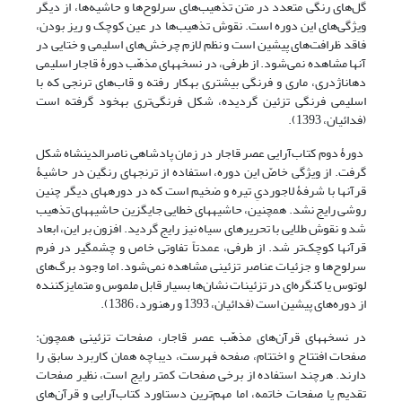
گل‌های رنگی متعدد در متن تذهیب‌های سرلوح‌ها و حاشیه‌ها، از دیگر
ویژگی‌های این دوره است. نقوش تذهیب‌ها در عین کوچک و ریز بودن،
فاقد ظرافت‌های پیشین است و نظم لازم چرخش‌های اسلیمی و ختایی در
آنها مشاهده نمی‌شود. از طرفی، در نسخه‎های مذهّب دورۀ قاجار اسلیمی
دهان‎اژدری، ماری و فرنگی بیشتری به‎کار رفته و قاب‌های ترنجی که با
اسلیمی فرنگی تزئین گردیده، شکل فرنگی‌تری به‎خود گرفته است
(فدائیان، 1393).
دورۀ دوم کتاب‌آرایی عصر قاجار در زمان پادشاهی ناصرالدین‎شاه شکل
گرفت. از ویژگی خاصّ این دوره، استفاده از ترنج‎های رنگین در حاشیۀ
قرآن‎ها با شرفۀ لاجوردیِ تیره و ضخیم است که در دوره‎های دیگر چنین
روشی رایج نشد. همچنین، حاشیه‎های خطایی جایگزین حاشیه‎های تذهیب
شد و نقوش طلایی با تحریرهای سیاه نیز رایج گردید. افزون بر این، ابعاد
قرآن‎ها کوچک‌تر شد. از طرفی، عمدتاً تفاوتی خاص و چشمگیر در فرم
سرلوح‌ها و جزئیات عناصر تزئینی مشاهده نمی‌شود. اما وجود برگ‌های
لوتوس یا کنگره‌ای در تزئینات نشان‌ها بسیار قابل ملموس و متمایزکننده
از دوره‌های پیشین است (فدائیان، 1393 و رهنورد، 1386).
در نسخه‎های قرآن‌های مذهّب عصر قاجار، صفحات تزئینی همچون:
صفحات افتتاح و اختتام، صفحه فهرست، دیباچه همان کاربرد سابق را
دارند. هرچند استفاده از برخی صفحات کمتر رایج است، نظیر صفحات
تقدیم یا صفحات خاتمه، اما مهم‌ترین دستاورد کتاب‌آرایی و قرآن‌های