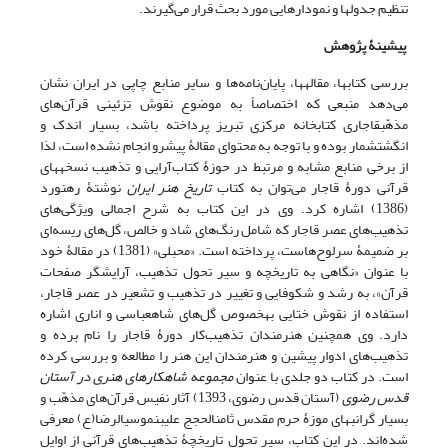
تنظیم جدول‎ها و نمودارهایی مورد بحث قرار می‌گیرند.
پیشینۀ پژوهش
بررسی کتاب‎ها، مقاله‎ها، پایان‌نامه‌ها و سایر منابع چاپی در ایران نشان
می‌دهد منبعی که اختصاصاً به موضوع نقوش تزئینی قرآن‌های
مذهّبقاجاری کتابخانه مرکزی تبریز پرداخته باشد، بسیار اندک و
انگشت‎شمار بوده و با توجه به محتوای مقالۀ پیش‎رو انجام نشده است، لذا
از برخی منابع مشابه و مرتبط در حوزۀ کتاب‌آرایی و تذهیب نسخه‎های
قرآنی دورۀ قاجار می‌توان به کتاب
تاریخ هنر ایران
نوشتۀ رهنورد
(1386) اشاره کرد. وی در این کتاب به شرح اجمالی ویژگی‌های
تذهیب‌های عصر قاجار که شامل رنگ‌های شاد و خالص، گل‌های ریسه‌ای
بر ضمیمۀ سرلوح‌هاست، پرداخته است. «محبلی» (1381) در مقالۀ خود
با عنوان «نگاهی به تاریخچه و سیر تحول تذهیب، آرایشگر صفحات
قرآن»، به رشد و شکوفایی و تغییر در تذهیب و تشعیر در عصر قاجار،
استفاده از نقوش ختایی به‎خصوص گل‌های شاه‎عباسی و اناری اشاره
دارد. وی همچنین هنرمندان تذهیب‌کار دورۀ قاجار را نام برده و
تذهیب‌های ادوار پیشین و هنرمندان این هنر را مطالعه و بررسی کرده
است. در کتاب دو جلدی با عنوان
مجموعه شاهکارهای هنری در آستان
قدس رضوی
(آستان قدس رضوی، 1393) آثار نفیس قرآن‌های مذهّب و
بسیار گرانبهای موزۀ حرم مقدس ثامن‎الحجج علی‎بن‎موسی‎الرضا(ع) معرفی
شده‌اند. در این کتاب، سیر تحول تاریخچۀ تذهیب‌های قرآنی از اوایل