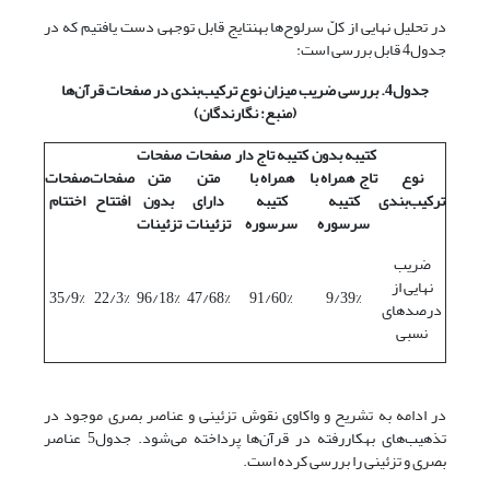
در تحلیل‌ نهایی از کلّ سرلوح‌ها به‎نتایج قابل توجهی دست یافتیم که در
جدول4 قابل بررسی است:
جدول4. بررسی ضریب میزان نوع ترکیب‌بندی در صفحات قرآن‌ها
(منبع: نگارندگان)
کتیبه بدون
کتیبه تاج دار
صفحات
صفحات
نوع
تاج همراه با
همراه با
متن
متن
صفحات
صفحات
ترکیب‌بندی
کتیبه
کتیبه
دارای
بدون
افتتاح
اختتام
سرسوره
سرسوره
تزئینات
تزئینات
ضریب
نهایی از
35/9%
22/3%
96/18%
47/68%
91/60%
9/39%
درصدهای
نسبی
در ادامه به تشریح و واکاوی نقوش تزئینی و عناصر بصری موجود در
تذهیب‌های به‎کاررفته در قرآن‌ها پرداخته می‌شود. جدول5 عناصر
بصری و تزئینی را بررسی کرده است.