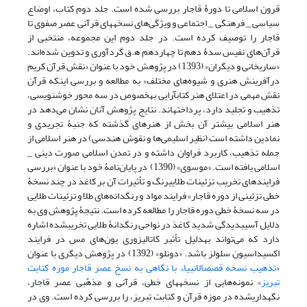
قرون اسلامی تا دورۀ قاجار بررسی شده است. جلد دوم کتاب، اوضاع
سیاسی _ فرهنگی _ اجتماعی و ویژگی‌های نسخه‎های قرآنیِ عصر صفوی تا
قاجار را توصیف کرده است. در جلد دوم این مجموعه، منتخبی از
قرآن‌های نفیس سدۀ دهم تا چهاردهم ھ.ق گردآوری و تدوین شده‌اند.
«ساریخانی و دیگران» (1393) در پژوهش خود با عنوان «نقش قرآن کریم
درآفرینش هنری و شیوه‌های مختلف» به مطالعه و بررسی اینکه قرآن
نقش مهمی در اعتلای هنر کتاب‎آرایی به‎خصوص در سه محور خوشنویسی،
تذهیب و تجلید دارد، پرداخته‎اند. نتایج پژوهش آنان نشان می‌دهد در
هنر اسلامی بیشتر آن بخش از هنرهای گذشته که جنبۀ تجریدی و
نمادین داشته است (نظیر اسلیمی‌ها و نقوش هندسی) در هنر اسلامی از
جمله تذهیب، کاربرد فراوان داشته و در تمدن اسلامی صورت دینی _
اسلامی یافته است. «موسوی» (1390) در پایان‌نامۀ خود با عنوان «بررسی
فرایندهای تخریب تزئینات طلایی‎رنگ و تأثیرات آن بر کاغذ در چند نسخۀ
خطی تزئینی از دوره قاجار» فرایند مواد و رنگدانه‌های طلا و تزئینات طلایی
در سه نسخۀ خطیِ دوره قاجار را مطالعه کرده است. نتیجۀ پژوهش وی به
دلایل آسیب‎دیدگی شدید کاغذ در نواحی رنگدانۀ طلایی تخریب‎شده اشاره
دارد که می‌تواند به‎دلیل تأثیر کاتالیزوری یون‌های مس در فرایند
اکسیداسیون سلولز باشد. «دونلو» (1392) در پژوهش دیگری با عنوان
«
تذهیب نسخه قصص‎الانبیاء با نگاهی به نسخ عصر قاجار موزه کتابت
تبریز
» نمونه‌هایی از نسخه‎های خطی، قرآنی و مذهّبی عصر قاجار،
نگهداری‎شده در موزه قرآن و کتابت تبریز، را بررسی کرده است. وی در