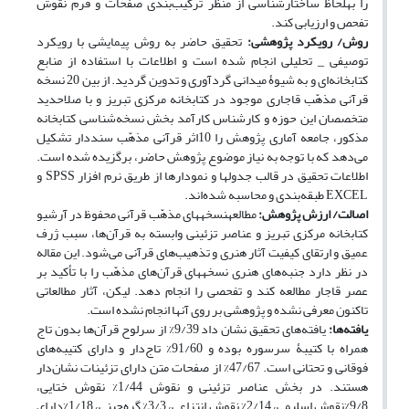
را به‎لحاظ ساختارشناسی از منظر ترکیب‌بندی صفحات و فرم نقوش
تفحص و ارزیابی کند.
روش/ رویکرد پژوهشی:
تحقیق حاضر به روش پیمایشی با رویکرد
توصیفی _ تحلیلی انجام شده است و اطلاعات با استفاده از منابع
کتابخانه‌ای و به شیوۀ میدانی گردآوری و تدوین گردید. از بین 20 نسخه
قرآنی مذهّب قاجاری موجود در کتابخانه مرکزی تبریز و با صلاحدید
متخصصان این حوزه و کارشناس کارآمد بخش نسخه‌شناسی کتابخانه
مذکور، جامعه آماری پژوهش را 10اثر قرآنی مذهّب سند‌دار تشکیل
می‌دهد که با توجه به نیاز موضوع پژوهش حاضر، برگزیده شده است.
اطلاعات تحقیق در قالب جدول‎ها و نمودارها از طریق نرم افزار SPSS و
EXCEL طبقه‌بندی و محاسبه شده‌اند.
اصالت/ ارزش پژوهش:
مطالعهنسخه‎های مذهّب قرآنی محفوظ در آرشیو
کتابخانه مرکزی تبریز و عناصر تزئینی وابسته به قرآن‌ها، سبب ژرف
عمیق و ارتقای کیفیت آثار هنری و تذهیب‌های قرآنی می‌شود. این مقاله
در نظر دارد جنبه‌های هنری نسخه‎های قرآن‌های مذهّب را با تأکید بر
عصر قاجار مطالعه کند و تفحصی را انجام دهد. لیکن، آثار مطالعاتی
تاکنون معرفی نشده و پژوهشی بر روی آنها انجام نشده است.
یافته‌ها:
یافته‌های تحقیق نشان داد 9/39% از سرلوح قرآن‌ها بدون تاج
همراه با کتیبۀ سرسوره بوده و 91/60% تاج‌دار و دارای کتیبه‌های
فوقانی و تحتانی است. 47/67% از صفحات متن دارای تزئینات نشان‌دار
هستند. در بخش عناصر تزئینی و نقوش 1/44% نقوش ختایی،
9/8%نقوش اسلیمی، 2/14% نقوش انتزاعی، 3/3% گره‌چینی، 1/18%دارای