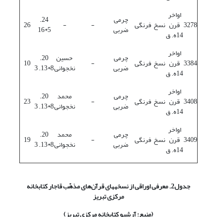
اواخر
چرمی
24.
3278
قرن
نسخ
فرنگی
-
-
26
ضربی
5*16
14ه. ق
اواخر
چرمی
حسین
20.
3384
قرن
نسخ
فرنگی
-
10
ضربی
نخجوانی
8*13. 3
14ه. ق
اواخر
چرمی
محمد
20.
3408
قرن
نسخ
فرنگی
-
23
ضربی
نخجوانی
8*13. 3
14ه. ق
اواخر
چرمی
محمد
20.
3409
قرن
نسخ
فرنگی
-
19
ضربی
نخجوانی
8*13. 3
14ه. ق
جدول2. معرفی اوراقی از نسخه
های قرآن‌های مذهّب قاجار کتابخانه
مرکزی تبریز
(منبع: آرشیو کتابخانه مرکزی تبریز)