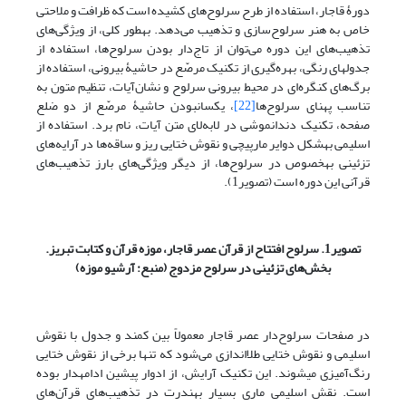
دورۀ قاجار، استفاده از طرح سرلوح‌های کشیده است که ظرافت و ملاحتی
خاص به هنر سرلوح‌سازی و تذهیب می‌دهد. به‎طور کلی، از ویژگی‌های
تذهیب‌های این دوره می‌توان از تاج‌دار بودن سرلوح‌ها، استفاده از
جدول‎های رنگی، بهره‌گیری از تکنیک مرصّع در حاشیۀ بیرونی، استفاده از
برگ‌های کنگره‌ای در محیط بیرونی سرلوح و نشان‌آیات، تنظیم متون به
تناسب پهنای سرلوح‌ها
[22]
، یکسان‎بودن حاشیۀ مرصّع از دو ضلع
صفحه، تکنیک دندان‎موشی در لابه‌لای متن آیات، نام برد. استفاده از
اسلیمی به‎شکل دوایر مارپیچی و نقوش ختایی ریز و ساقه‌ها در آرایه‌های
تزئینی به‎خصوص در سرلوح‌ها، از دیگر ویژگی‌های بارز تذهیب‌های
قرآنی این دوره است (تصویر1).
تصویر1. سرلوح افتتاح از قرآن عصر قاجار، موزه قرآن و کتابت تبریز.
بخش‌های تزئینی در سرلوح مزدوج (منبع: آرشیو موزه)
در صفحات سرلوح‌دار عصر قاجار معمولاً بین کمند و جدول با نقوش
اسلیمی و نقوش ختایی طلااندازی می‌شود که تنها برخی از نقوش ختایی
رنگ‌آمیزی می‎شوند. این تکنیک آرایش، از ادوار پیشین ادامه‎دار بوده
است. نقش اسلیمی ماری بسیار به‎ندرت در تذهیب‌های قرآن‌های