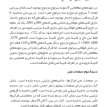
در نمونه‌های مطالعاتی، 8 نمونه سرلوح مزدوج موجود است که از بین این
تعداد 5 سرلوح مزدوج و سه سرلوح مفرد است. در بین این نسخه‎ها، 6
قرآن مذهّب سرلوح تاج‎دار موجود است به‎گونه‌ای که دو سرلوح تاج‎دار
دارای کتیبه‌ها‌ی فوقانی و تحتانی یعنی کدهای 689 و 2081، یک اثر علاوه
بر تاج و کتیبه‌های فوقانی و ذیلی دارای کتیبۀ تزئینی بازوبندی در اطراف
کتیبۀ متنِ طراحی‎شده است (مراجعه شود به کد 722). سه نمونۀ دیگر
فقط بین تاج و کتیبۀ متن دارای کتیبۀ سرسوره است (کدهای 3278،
3408، 3409). 2 سرلوح مزدوج دیگر یعنی کدهای 3098 و 1145 فاقد تاج
در بخش فوقانی سرلوح ‌هستند. اما قرآن مذهّب مجزا در بین نمونه‌های
مطالعاتی کد 1145است که دو نیم‎تاج در ضلع‌های عمودی سرلوح تدوین
شده است و دارای دو کتیبۀ سرسوره و دو کتیبۀ تحتانی و همچنین دو
کتیبۀ بازوبندی در اطراف کتیبۀ متن قابل مشاهده است.
دستۀ دوم: صفحات متن
در صفحات متن قرآن‌ها، حاشیه‌های تزئینی دیده نشده است. نشان
آیات تزئینی در این صفحات به‎صورت هر خمس، عشر، حزب، جزء سجده
واجبه در حاشیۀ بیرونیِ متن طراحی شده است. گاهی حاشیه‌ با گل‌های
تزئینیِ ساده بین نشان آیات رسم شده است که در مجلل‎شدن قرآن‌ها
تأثیر بسزایی داشته است. آیات در بین 11الی 18سطر نوشته شده‌اند.
گاهی سرسوره‌های تزئینی در لابه‌لای سطور قابل مشاهده است.