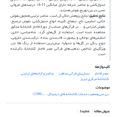
جدول‌کشی و عناصر شرفه دارای میانگین 4/11% درصدهای فروانی
نسبی در بین توزیع نقوش هستند.
نتایج تحقیق:
نتایج پژوهش حاکی آن است، عناصر تزئینی همچون نقوش
ختایی، اسلیمی، تاج، نیم‌تاج، کتیبه، انواع جدول‌کشی، نقوش ترصیع،
نقوش انتزاعی و ... در قرآن‌های منتخب از دورۀ قاجار کتابخانۀ مذکور
مشاهده شده است. استفاده از گل‌های گرد، شاه‌عباسی، اناری،
اسلیمی‌های توخالی و به‎صورت قاب‌بندی ساده، ترکیب‌بندی حلزونی،
تنوع رنگی در گل‌ها و جدول‎ها، بیش‌ترین استفاده از رنگ طلا جزءِ
ویژگی‎های شاخص تذهیب‌های قرآنی عصر قاجار کتابخانۀ ذکرشده
است.
کلیدواژه‌ها
عصر قاجار
نسخه‎های قرآنی مذهّب
عناصر و آرایه‌های تزئینی
کتابخانۀ مرکزی تبریز
موضوعات
بررسی وضعیت خدمات کتابخانه های دیجیتال ...، (1396)
عنوان مقاله
English