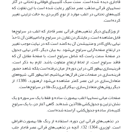
قاجاری دیده شده است. سنت سبک کتیبه‎های فوقانی و تحتانی در آثار
نسخه‎های قرآنیِ مذهّب عصر مذکور رعایت شده است با این تفاوت که
کتیبه‌های تحتانی در اغلب موارد از نوع کاربردی به حالت تزئینی تغییر
کرده است.
از ویژگی‎های دیگر تذهیب‌های قرآنی عصر قاجار که اغلب در سرلوح‌ها
قابل مشاهده است، رعایت‎نکردن تقارن در سرلوح و ادامه‎یافتن آن تا حدّ
نهایی بالای کادر و منتهی‎شدن آن به کمند است که در نهایت موجب تغییر
در ارتفاع صفحه‌آرایی سرلوح می‌شود. به بیان دیگر، کادر نهایی جدول
در صفحۀ سمت راست که شامل سرلوح است، با صفحۀ مقابل آن که
فاقد سرلوح است، از لحاظ ارتفاع متفاوت باشد. لازم به ذکر است،
قرینه‎سازی به‎طور کلی در این دوره از میان نرفته است بلکه شاهد حضور
قرینه‌سازی در صفحات متن قرآن‌ها می‌باشیم، اما به‎طور کلی، شیوه‌های
متعادل‌سازی در این عصر کمتر مشاهده می‌شود (رهنورد، 1386). از
دیگر روش‌های متعادل‌سازی، به‎کارگیری رنگ طلا در سرلوح‌هاست.
صفحات میانی نسخه‎ها اغلب به‎صورت ساده و فقط با یک سرسوره و یک
نشان تزئین و جدول‌کشی طلاآذین شده‌اند. گاهی آغاز جزء با یک سرلوح
کتیبه‌دار ساده و جدول‌کشی، آراسته شده است.
در تذهیب‌های قرآنیِ این دوره، استفاده از رنگ طلا به‎صورت افراطی
است. (وزیری، 1364: 32). آنچه در تذهیب‌های قرآنی عصر قاجار جلب