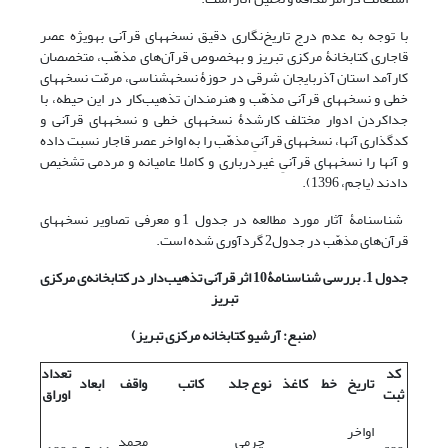
با توجه به عدم درج تاریخ‌نگاری دقیق نسخه‎های قرآنی به‎ویژه عصر
قاجاری کتابخانۀ مرکزی تبریز و به‎خصوص قرآن‌های مذهّب، متخصصان
کارآمد استان آذربایجان شرقی در حوزۀ نسخه‎شناسی، مرمّت نسخه‎های
خطی و نسخه‎های قرآنی مذهّب و هنرمندان تذهیب‌کار در این حیطه، با
جداکردن ادوار مختلف کارشدۀ نسخه‎های خطی و نسخه‎های قرآنی و
کدگذاری آنها، نسخه‎های قرآنیِ مذهّب را به اواخر عصر قاجار نسبت داده
و آنها را نسخه‎های قرآنیِ غیردرباری و کاملا عامیانه و مردمی تشخیص
دادند (یاجم، 1396).
شناسنامۀ آثار مورد مطالعه در جدول 1 و معرفی تصاویر نسخه‎های
قرآن‌های مذهّب در جدول2 گردآوری شده است.
جدول 1. بررسی شناسنامۀ10 اثر قرآنی تذهیب‌دار در کتابخانه‌ی مرکزی
تبریز
(منبع: آرشیو کتابخانه مرکزی تبریز)
کد
تعداد
تاریخ
خط
کاغذ
نوع جلد
کاتب
واقف
ابعاد
ثبت
اوراق
اواخر
چرمی
محمد