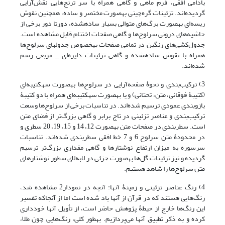
بادامی افقی، فرم ماهی و گاهی همراه با سر ترنج‌هایی نقش‌آرایی
گردیده‌اند. تزئینات گره‌چینی به‎صورت مختصر و ساده، همچنین نقوش
ریسه‌ای به‎صورت برگ‌های متوالی بسیار ساده‎شده، دورتا دور برخی از
حاشیه‌های درونی سرلوح‌ها و گاهی صفحات اختتام قابل مشاهده است.
جدول‌کشی‌های رنگین در تمامی صفحات به‎خصوص جدول‎های سرلوح‌ها
همراه با نقوش ساده‎شده و گاهی تزئینات دایره‌ای _ مربعی رسم
شده‌ا‌ند.
3) ترکیب‌بندی و نحوۀ صفحه‌آرایی در سرلوح‌ها به‎صورت سه‎کتیبه‌ای
(کتیبۀ فوقانی، متن، تحتانی) و یا به‎صورت سه‎کتیبه‌ای همراه با دو کتیبۀ
بازوبندی عمودی ترسیم شده‌اند. در تناسبات برخی از سرلوح‌ها وسعت
ترکیب‌بندی و عناصر تزئینی در تاج برابر و گاهی بزرگ‌تر از فضای متن
است. سطربندی در صفحات متن به‎صورت 12، 14 و 15، 19، 20 سطری و
در محدودۀ متن سرلوح 6 و 7 خط افقی سطربندی شده‌اند. تناسبات
سرسوره به میزان ارتفاع نوشتارها و گاهی مقداری بزرگ‌تر ترسیم
گردیده و نیز تزئینات گل‌ها به‎صورت جزئی در لابه‌لای سطور نوشتارهای
متن سرلوح‌ها را شاهد هستیم.
4) رنگ عناصر تزئینی و زمینۀ آنها: آنچه در نمودار2 مشاهده شد،
رنگ‌هایی هستند که در قرآن از آنها یاد شده است اما از آنجاکه تفسیر
این رنگ‌ها خارج از حیطۀ پژوهش حاضر است، از تأویل‌ آنها خودداری
کرده و به ذکر تطبیق آنها می‌پردازیم. به‎طور کلی، رنگ‌هایی چون طلا،