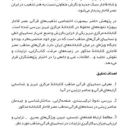
و شاه قاجار سبک جدید و نگرش متفاوتی نسبت به هنر تذهیب در ایران
عصر قاجار پدیدار می‌شود.
در پژوهش حاضر به‎صورت اختصاصی تذهیب‌های قرآنی عصر قاجار
به‎ویژه نمونه‌های محفوظ در کتابخانۀ مرکزی تبریز بررسی شده است.
کتابخانه مرکزی تبریز یکی از خزاین باارزش و منبع غنی از نسخه‎های خطی
و نسخه‎های قرآن‌های مذهّب است که در نوع خود منحصربه‌فرد بوده و
جایگاه ویژه‌ای در میان کتابخانه‌های ایران دارد. قرآن‌های مذهّب عصر
قاجاری کتابخانۀ مذکور در زمینه‌های مرمّت، کتاب‌آرایی، تزئینات و
نقوش، تجلید و... اطلاعات غنی و جامعی را در اختیار پژوهشگران قرار
می‌دهد.
اهداف تحقیق
1. معرفی نسخه‎های قرآنیِ مذهّب کتابخانۀ مرکزی تبریز و شناسایی
آرایه‌های قرآنی و عناصر تزئینی در آنها.
2. بررسی نحوۀ ترکیب‌بندی، صفحه‌آرایی، ساختارشناسی و چیدمان
عناصر زینتی در نسخه‌های قر‌آنی مذهّب عصر قاجار کتابخانه مذکور.
3. مطالعۀ‌ ارتباط فضاهای تجسمی، تبیین ویژگی‌های بصری _ تزئینی و
ارزیابی میزان به‎کارگیری تزئینات در نسخه‎های قرآنیِ مذهّب مورد نظر.