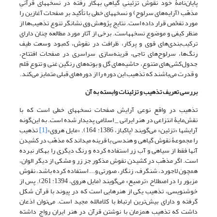
پایان‌نامۀ خود نقوش تزئینیِ گیاهیِ به‎کار رفته در نسخه‎های قرآنیِ
مذهّب (آرایه‌های سرلوح) و نسخه‎های خطی با تأکید بر صفحات آغازین را
مورد تفحّص قرار داده است. نتایج پژوهش وی نشانگر تنوع تذهیب‌ها از
منظر کیفی و موضوع نسخه‎هاست. برخی از آثار مورد مطالعه چنان دارای
ترکیب‌بندی‌های قوی و پرکار، ظرافت در نقوش، کمبود وسعت طیف
رنگ‌ها، سرلوح‌های تاجی، قرینه‌سازی سراسری در صفحات افتتاح،
جدول‌کشی‌های متنوع، حاشیه‌های گل و بوته‌های رنگین غنی و تنوع قلم
و قدرت می‌باشند که تذهیب این دوره را از دوره‌های قبلی متمایز می‌کند.
بررسی تعریف تذهیب و تزئینات وابسته به آن
تذهیب در واقع نوعی آرایش صفحات نسخه‎های خطی است که با
نقش‌مایۀ انتزاعی در هنر ایرانی _ اسلامی پدیدار شده است. به این‌گونه
آرایش‎ها «تزئین» می‌گویند (پاکباز، 1386: 164). «مایل هروی»
[1]
تذهیب
را مجموعۀ نقوش گیاهی و هندسی با قرینه می‎داند که مذهّب در کشیدن
آنها فقط از سیاهی و آب زر استفاده کرده و رنگ دیگری را به‎کار نبرده
است. اگر مذهّب در کشیدن نقوش مذکور جز زر و مشکی از دیگر الوان،
همچون لاجورد، شنگرف، زنگار، صورتی و... استفاده کرده باشد، نقوش
مزبور را در اصطلاح «ترصیع» می‌گویند (مایل هروی، 1394: 261). پس از
خوشنویسی، تذهیب یکی از هنرهایی است که در پیوند با قرآن شکل
گرفته و دارای بیش‌ترین ارتباط با کلام‎الله مجید است. می‌توان اذعان
داشت که تذهیب همزمان با نوشتن قرآن در هنر ایران رواج داشته