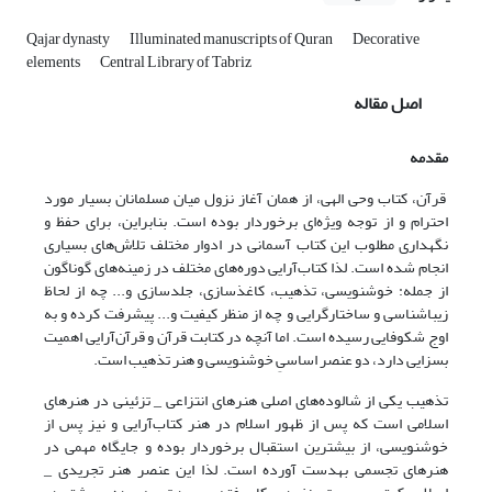
Qajar dynasty
Illuminated manuscripts of Quran
Decorative
elements
Central Library of Tabriz
اصل مقاله
مقدمه
قرآن، کتاب وحی الهی، از همان آغاز نزول میان مسلمانان بسیار مورد
احترام و از توجه ویژه‌ای برخوردار بوده است. بنابراین، برای حفظ و
نگهداری مطلوب این کتاب آسمانی در ادوار مختلف تلاش‌های بسیاری
انجام شده است. لذا کتاب‌آرایی دوره‌های مختلف در زمینه‌های گوناگون
از جمله: خوشنویسی، تذهیب‌، کاغذسازی، جلدسازی و... چه از لحاظ
زیباشناسی و ساختارگرایی و چه از منظر کیفیت و... پیشرفت کرده و به
اوج شکوفایی رسیده است. اما آنچه در کتابت قرآن و قرآن‌آرایی اهمیت
بسزایی دارد، دو عنصر اساسیِ خوشنویسی و هنر تذهیب است.
تذهیب یکی از شالوده‌های اصلی هنرهای انتزاعی _ تزئینی در هنرهای
اسلامی است که پس از ظهور اسلام در هنر کتاب‌آرایی و نیز پس از
خوشنویسی، از بیشترین استقبال برخوردار بوده و جایگاه مهمی در
هنرهای تجسمی به‎دست آورده است. لذا این عنصر هنر تجریدی _