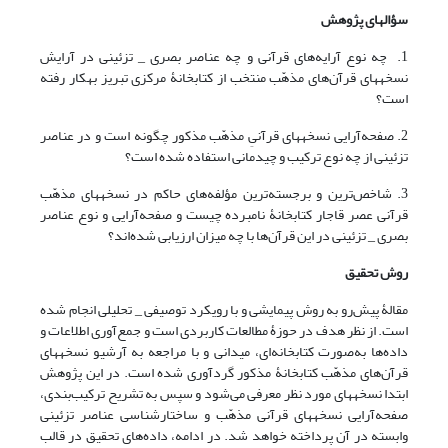
سؤال
های پژوهش
1. چه نوع آرایه‌های قرآنی و چه عناصر بصری _ تزئینی در آرایش
نسخه‎های قرآن‌های مذهّب منتخب از کتابخانۀ‌ مرکزی تبریز به‎کار رفته
است؟
2. صفحه‌آرایی نسخه‎های قرآنیِ مذهّب مذکور چگونه است و در عناصر
تزئینی از چه نوع ترکیب و چیدمانی استفاده شده است؟
3. شاخص‌ترین و برجسته‌ترین مؤلفه‌های حاکم در نسخه‎های مذهّب
قرآنی عصر قاجار کتابخانۀ نام‎برده چیست و صفحه‌آرایی و نوع عناصر
بصری _ تزئینی در این قرآن‌ها با چه میزان ارزیابی شده‌اند؟
روش تحقیق
مقالۀ پیش‌رو به روش پیمایشی و با رویکرد توصیفی _ تحلیلی انجام شده
است. از نظر هدف در حوزۀ مطالعات کاربردی است و جمع‌آوری اطلاعات و
داده‌ها به‌صورت کتابخانه‌ای، میدانی و با مراجعه به آرشیو نسخه‎های
قرآن‌های مذهّب کتابخانۀ مذکور گردآوری شده است. در این پژوهش
ابتدا نسخه‎های مورد نظر معرفی می‌شود و سپس به تشریح ترکیب‌بندی،
صفحه‌آرایی نسخه‎های قرآنی مذهّب و ساختارشناسی عناصر تزئینی
وابسته در آن پرداخته خواهد شد. در ادامه، داده‌های تحقیق در قالب