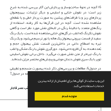
6) آنچه در نحوۀ ساخت‎‌وساز و پردازش این آثار بررسی شده به شرح
زیر است: در نقوش ختایی و اسلیمی و دیگر تزئینات، به‎هیچ‎عنوان
پردازهای ریز و با ظرافت‌های پیشین به صورت پرداز خطی و یا نقطه‌ای
مشاهده نشده است. آنچه در این قرآن‌ها به کار رفته، استفاده از
رنگ‌های متعدد یا تنالیتۀ رنگی در لابه‌لای نقش مورد نظر است و گاهی
نقوش تک‎رنگ که اغلب در گل‌های ختایی مشاهده شده است، با یک رنگ
سفید از قسمت بیرونی به‎عنوان یک هاله یا نور ترسیم می‌شود و یک رنگ
تیره به اصطلاح داغی در داخلی‌ترین قسمت نقش به‎عنوان حجم‌ و
بُعددهنده، به آن افزوده می‌شود. دورگیری نقوش با رنگ مشکی و اغلب
با رنگ تیره‌تر از متن نقش صورت می‌گیرد. داخل برخی نقوش اسلیمی
توپر با یک سری نقوش دندان موشی و پیچش‌های مختصر مزیّن شده‌اند.
در جدول6، مطالعات و بررسی‌های ذکر شده به‎صورت منسجم و تطبیقی
قابل ملاحظه است. ساختارشناسی سرلوح‌های مورد مطالعه در جدول7
مورد بازبینی دقیق‌تری قرار گرفته است.
این وب سایت از کوکی ها برای اطمینان از ارائه بهترین
خدمات استفاده می کند.
جدول6. ارزیابی عناصر ساختاری و بصری در قرآن‌های مذهّب عصر قاجار
ذکر شده (منبع: نگارندگان)
متوجه شدم
آرایه‌های تزئینی