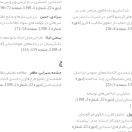
اجتماعی: جستاری بر بازاریابی ویروسی مح
[دوره 22، شماره 1، 1398، صفحه 72-90]
شناسایی و داده‌کاوی عناصر نشر در
زهای کریتیو کامنز در نشریات دسترسی
بهزادی، حسن
بررسی نیازها و منابع اطلا
 برای حمایت از حقوق مالکیت فکری
[دوره
سرطانی در مؤلفه های سواد اطلاعات درم
شماره 1، 1398، صفحه 54-71]
بهمئی، لیلا
طراحی مدل ایجاد و توسعه 
دانش‌بنیان در رشته‌های علوم انسانی
4، 1398، صفحه 119-151]
چ
رتبه‌بندی کتابخانه‌های عمومی خراسان
چشمه سهرابی، مظفر
مطالعه تطبیقی نظا
 روش تصمیم‌گیری چند شاخصه
[دوره
طبقه‌بندی علم و طرح‌های رده‌بندی کتابخا
کتابشناختی
[دوره 22، شماره 2، 1398، صفحه 51-80]
تحلیلی بر شاخص‌های توسعه
یتالی ایران
[دوره 22، شماره 2، 1398،
سول
تحلیل کاربرد الگوی فراگفتمان
 سازی خودکار استناد مدار: پیشنهاد
ی بافتارهای استنادی
[دوره 22، شماره