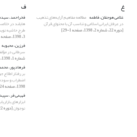
غ
ف
غلامی هوجقان، فاطمه
مطالعه مفاهیم آرایه‌های تذهیب
فخراحمد، سید
در عرفان ایرانی اسلامی و تناسب آن با محتوای قرآن
هایلند در خلاصه
[دوره 22، شماره 2، 1398، صفحه 1-29]
طرح حاشیه نویس
3، 1398، صفحه 91-111]
فرزین، محبوبه
سرطانی در مؤلف
شماره 1، 1398، صفحه 54-71]
فرهادپور، محم
بر رفتار اطلاع 
اضطراب و سودم
1398، صفحه 24-51]
فهیمی فر، سپید
ابزارهای بازاریا
نوجوان
[دوره 22، شماره 1، 1398، صفحه 91-121]