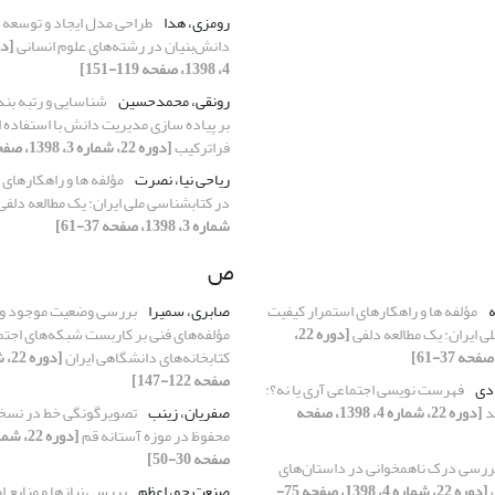
رومزی، هدا
طراحی مدل ایجاد و توسعه
دانش‌بنیان در رشته‌های علوم انسانی
4، 1398، صفحه 119-151]
رونقی، محمدحسین
شناسایی و رتبه بند
بر پیاده سازی مدیریت دانش با استفاده 
فراترکیب
[دوره 22، شماره 3، 1398، صفحه 112-135]
ریاحی نیا، نصرت
مؤلفه ها و راهکارهای 
در کتابشناسی ملی ایران: یک مطالعه دلفی
شماره 3، 1398، صفحه 37-61]
ص
ه
مؤلفه ها و راهکارهای استمرار کیفیت
صابری، سمیرا
بررسی وضعیت موجود و آر
ی ایران: یک مطالعه دلفی
[دوره 22،
مؤلفه‌های فنی بر کاربست شبکه‌های اجتم
کتابخانه‌های دانشگاهی ایران
صفحه 122-147]
دی
فهرست نویسی اجتماعی آری یا نه؟:
د
[دوره 22، شماره 4، 1398، صفحه
صفریان، زینب
محفوظ در موزه آستانه قم
صفحه 30-50]
ررسی درک ناهمخوانی در داستان‌های
[دوره 22، شماره 4، 1398، صفحه 75-
صنعت جو، اعظم
بررسی نیازها و منابع اط