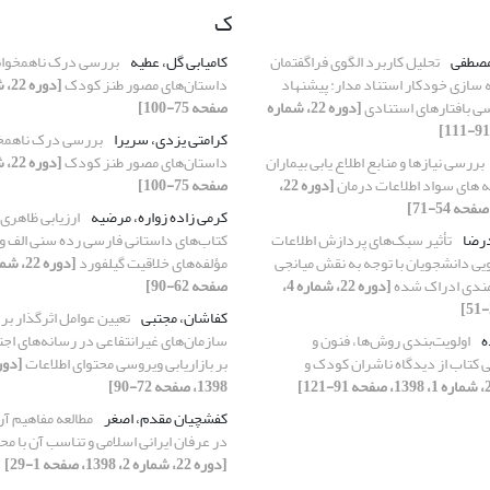
ک
مصطفی
تحلیل کاربرد الگوی فراگفتمان
کامیابی گل، عطیه
بررسی درک ناهمخوان
 سازی خودکار استناد مدار: پیشنهاد
داستان‌های مصور طنز کودک
ی بافتارهای استنادی
[دوره 22، شماره
صفحه 75-100]
کرامتی یزدی، سریرا
بررسی درک ناهمخو
بررسی نیازها و منابع اطلاع یابی بیماران
داستان‌های مصور طنز کودک
ه های سواد اطلاعات درمان
[دوره 22،
صفحه 75-100]
کرمی زاده زواره، مرضیه
ارزیابی ظاهری 
درضا
تأثیر سبک‌های پردازش اطلاعات
کتاب‌های داستانی فارسی رده‌ سنی الف و ب
جویی دانشجویان با توجه به نقش میانجی
مؤلفه‌های خلاقیت گیلفورد
ندی ادراک شده
[دوره 22، شماره 4،
صفحه 62-90]
کفاشان، مجتبی
تعیین عوامل اثرگذار بر 
ه
اولویت‌بندی روش‌ها، فنون و
سازمان‌های غیرانتفاعی در رسانه‌های اج
بی کتاب از دیدگاه ناشران کودک و
بر بازاریابی ویروسی محتوای اطلاعات
1398، صفحه 72-90]
کفشچیان مقدم، اصغر
مطالعه مفاهیم آر
در عرفان ایرانی اسلامی و تناسب آن با مح
[دوره 22، شماره 2، 1398، صفحه 1-29]