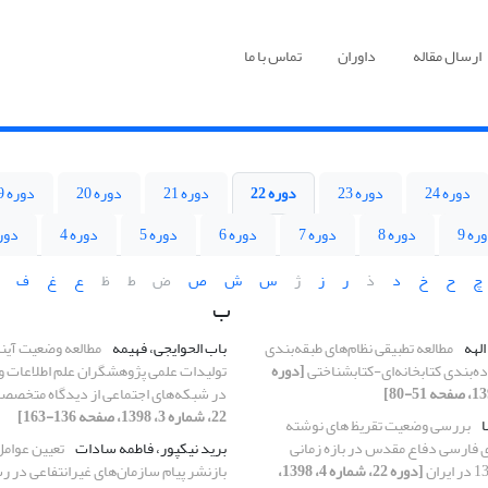
ارسال مقاله
داوران
تماس با ما
دوره 24
دوره 23
دوره 22
دوره 21
دوره 20
دوره 19
ره 9
دوره 8
دوره 7
دوره 6
دوره 5
دوره 4
دوره
چ
ح
خ
د
ذ
ر
ز
ژ
س
ش
ص
ض
ط
ظ
ع
غ
ف
ب
الهه
مطالعه تطبیقی نظام‌های طبقه‌بندی
باب الحوایجی، فهیمه
مطالعه وضعیت آین
ده‌بندی کتابخانه‌ای-کتابشناختی
[دوره
تولیدات علمی پژوهشگران علم اطلاعات 
در شبکه‌های اجتماعی از دیدگاه متخصصان
22، شماره 3، 1398، صفحه 136-163]
ا
بررسی وضعیت تقریظ های نوشته
ی فارسی دفاع مقدس در بازه زمانی
برید نیکپور، فاطمه سادات
تعیین عوامل
[دوره 22، شماره 4، 1398،
بازنشر پیام سازمان‌های غیرانتفاعی در ر