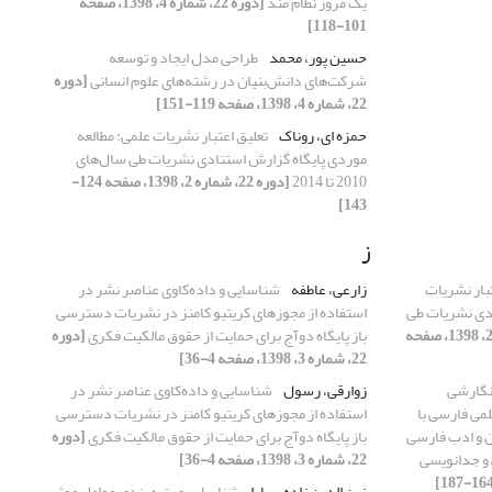
یک مرور نظام مند
[دوره 22، شماره 4، 1398، صفحه
101-118]
حسین پور، محمد
طراحی مدل ایجاد و توسعه
شرکت‌های دانش‌بنیان در رشته‌های علوم انسانی
[دوره
22، شماره 4، 1398، صفحه 119-151]
حمزه ای، روناک
تعلیق اعتبار نشریات علمی: مطالعه
موردی پایگاه گزارش استنادی نشریات طی سال‌های
2010 تا 2014
[دوره 22، شماره 2، 1398، صفحه 124-
143]
ز
تبار نشریات
زارعی، عاطفه
شناسایی و داده‌کاوی عناصر نشر در
ادی نشریات طی
استفاده از مجوزهای کریتیو کامنز در نشریات دسترسی
[دوره 22، شماره 2، 1398، صفحه
باز پایگاه دوآج برای حمایت از حقوق مالکیت فکری
[دوره
22، شماره 3، 1398، صفحه 4-36]
 نگارشی
زوارقی، رسول
شناسایی و داده‌کاوی عناصر نشر در
لمی فارسی با
استفاده از مجوزهای کریتیو کامنز در نشریات دسترسی
 و ادب فارسی
باز پایگاه دوآج برای حمایت از حقوق مالکیت فکری
[دوره
 و جدانویسی
22، شماره 3، 1398، صفحه 4-36]
زین الدین زاده، سارا
شناسایی و رتبه بندی عوامل موثر