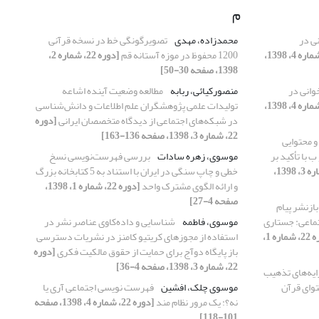
م
ی در
محمدزاده، مهدی
تصویرگونگی خط در نسخه قرآنی
[دوره 22، شماره 4، 1398،
1200 محفوظ در موزه آستانه قم
[دوره 22، شماره 2،
1398، صفحه 30-50]
انی در
منصورکیائی، ربابه
مطالعه وضعیت آینده اشاعه
[دوره 22، شماره 4، 1398،
تولیدات علمی پژوهشگران علم اطلاعات و دانش‌شناسی
در شبکه‌های اجتماعی از دیدگاه متخصصان ایرانی
[دوره
22، شماره 3، 1398، صفحه 136-163]
و محتوایی
 با تأکید بر
موسوی، زهره سادات
بررسی فهرست‌‌نویسی نسخ
[دوره 22، شماره 3، 1398،
خطی و چاپ سنگی در ایران با استناد به 5 کتابخانه بزرگ
و ارائه الگوی مشترک واحد
[دوره 22، شماره 1، 1398،
صفحه 4-27]
بازنشر پیام
تماعی: جستاری
موسوی، فاطمه
شناسایی و داده‌کاوی عناصر نشر در
[دوره 22، شماره 1،
استفاده از مجوزهای کریتیو کامنز در نشریات دسترسی
باز پایگاه دوآج برای حمایت از حقوق مالکیت فکری
[دوره
22، شماره 3، 1398، صفحه 4-36]
ایه‌های تذهیب
توای قرآن
موسوی چلک، افشین
فهرست نویسی اجتماعی آری یا
نه؟: یک مرور نظام مند
[دوره 22، شماره 4، 1398، صفحه
101-118]