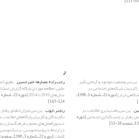
ر
بررسی وضعیت موجود و آرمانی تأثیر
رجب زاده عصارها، امیرحسین
تعلیق اع
ر کاربست شبکه‌های اجتماعی در
علمی: مطالعه موردی پایگاه گزارش استن
نشگاهی ایران
[دوره 22، شماره 1، 1398،
سال‌های 2010 تا 2014
124-143]
ین
بررسی یافت‌پذیری اطلاعات در
رنجبر، ایوب
بررسی میزان انطباق رفتار
حلیل رفتار برچسب‌گذاری اجتماعی
[دوره
نگارندگان و کاربران پایگاه‌های اطلاعات ع
دستورالعمل‌های مصوب فرهنگستان زبان
در ارتباط با پیوسته‌نویسی، نزدیک‌نویسی
کلمات
[دوره 22، شماره 3، 1398، صفحه 164-187]