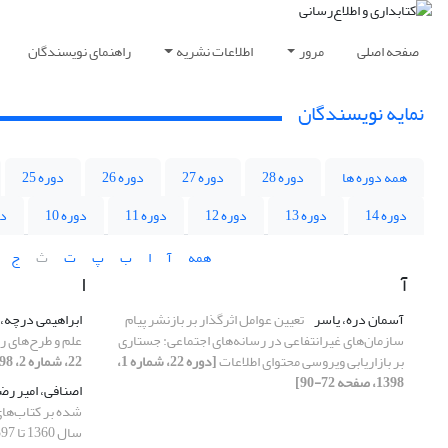
صفحه اصلی
مرور
اطلاعات نشریه
راهنمای نویسندگان
نمایه نویسندگان
همه دوره ها
دوره 28
دوره 27
دوره 26
دوره 25
دوره 14
دوره 13
دوره 12
دوره 11
دوره 10
دو
همه
آ
ا
ب
پ
ت
ث
ج
آ
ا
آسمان دره، یاسر
تعیین عوامل اثرگذار بر بازنشر پیام
ابراهیمی درچه، 
سازمان‌های غیرانتفاعی در رسانه‌های اجتماعی: جستاری
علم و طرح‌های ر
بر بازاریابی ویروسی محتوای اطلاعات
[دوره 22، شماره 1،
22، شماره 2، 1398، صفحه 51-80]
1398، صفحه 72-90]
اصنافی، امیر رض
شده بر کتاب‌ها
سال 1360 تا 1397 در ایران