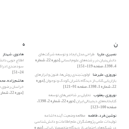
ن
ه
نصیری، ماریا
طراحی مدل ایجاد و توسعه شرکت‌های
هادوی، شهناز
دانش‌بنیان در رشته‌های علوم انسانی
[دوره 22، شماره
اطلاع جویی دانش
4، 1398، صفحه 119-151]
سودمندی ادرا
24-51]
نوروزی، علیرضا
اولویت‌بندی روش‌ها، فنون و ابزارهای
بازاریابی کتاب از دیدگاه ناشران کودک و نوجوان
[دوره
هاشم زاده، مح
22، شماره 1، 1398، صفحه 91-121]
خراسان رضوی م
[دوره 22، شماره 4، 1398، صفحه 5-23]
نوروزی، یعقوب
تحلیلی بر شاخص‌های توسعه
کتابخانه‌های دیجیتالی ایران
[دوره 22، شماره 2، 1398،
صفحه 100-123]
نوشین فرد، فاطمه
مطالعه وضعیت آینده اشاعه
تولیدات علمی پژوهشگران علم اطلاعات و دانش‌شناسی
در شبکه‌های اجتماعی از دیدگاه متخصصان ایرانی
[دوره