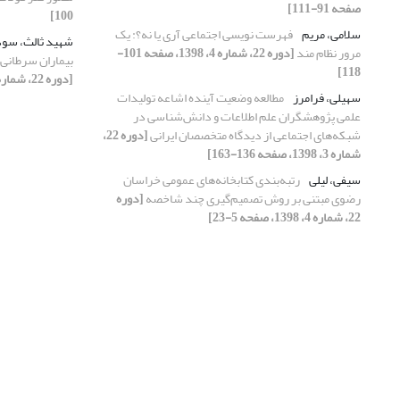
صفحه 91-111]
100]
سلامی، مریم
فهرست نویسی اجتماعی آری یا نه؟: یک
شهید ثالث، سود
مرور نظام مند
[دوره 22، شماره 4، 1398، صفحه 101-
بیماران سرطانی 
118]
[دوره 22، شماره 1، 1398، صفحه 54-71]
سهیلی، فرامرز
مطالعه وضعیت آینده اشاعه تولیدات
علمی پژوهشگران علم اطلاعات و دانش‌شناسی در
شبکه‌های اجتماعی از دیدگاه متخصصان ایرانی
[دوره 22،
شماره 3، 1398، صفحه 136-163]
سیفی، لیلی
رتبه‌بندی کتابخانه‌های عمومی خراسان
رضوی مبتنی بر روش تصمیم‌گیری چند شاخصه
[دوره
22، شماره 4، 1398، صفحه 5-23]