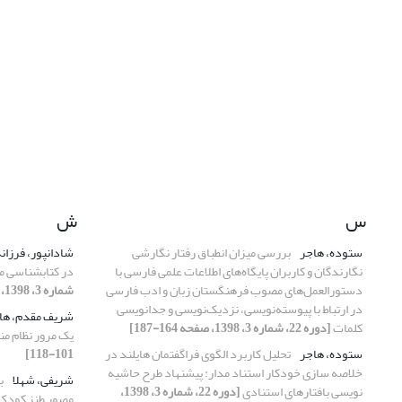
س
ش
ستوده، هاجر
بررسی میزان انطباق رفتار نگارشی
شادانپور، فرزان
نگارندگان و کاربران پایگاه‌های اطلاعات علمی فارسی با
در کتابشناسی مل
دستورالعمل‌های مصوب فرهنگستان زبان و ادب فارسی
شماره 3، 1398، صفحه 37-61]
در ارتباط با پیوسته‌نویسی، نزدیک‌نویسی و جدانویسی
شریف مقدم، ها
کلمات
[دوره 22، شماره 3، 1398، صفحه 164-187]
یک مرور نظام من
ستوده، هاجر
تحلیل کاربرد الگوی فراگفتمان هایلند در
101-118]
خلاصه سازی خودکار استناد مدار: پیشنهاد طرح حاشیه
شریفی، شهلا
ب
نویسی بافتارهای استنادی
[دوره 22، شماره 3، 1398،
مصور طنز کودک