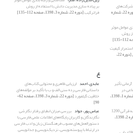
 شرکت‌های
بر پیاده سازی مدیریت دانش با استفاده از روش
[دوره 22، شماره
فراترکیب
[دوره 22، شماره 3، 1398، صفحه 112-135]
ی عوامل موثر
از روش
استمرار کیفیت
[دوره 22،
ع
مانی تأثیر
عابدی، احمد
ارزیابی ظاهری و محتوایی کتاب‌های
اعی در
داستانی فارسی رده‌ سنی الف و ب با تأکید بر مؤلفه‌های
[دوره 22، شماره 1، 1398،
خلاقیت گیلفورد
[دوره 22، شماره 3، 1398، صفحه 62-
90]
تصویرگونگی خط در نسخه قرآنی 1200
عباس پور، جواد
بررسی میزان انطباق رفتار نگارشی
[دوره 22، شماره 2، 1398،
نگارندگان و کاربران پایگاه‌های اطلاعات علمی فارسی با
دستورالعمل‌های مصوب فرهنگستان زبان و ادب فارسی
در ارتباط با پیوسته‌نویسی، نزدیک‌نویسی و جدانویسی
لاع یابی