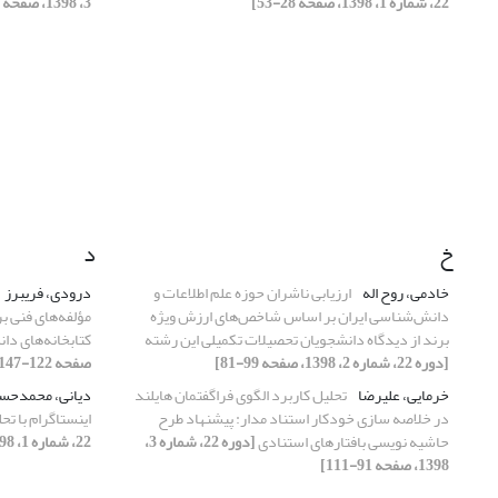
22، شماره 1، 1398، صفحه 28-53]
3، 1398، صفحه 91-111]
خ
د
خادمی، روح اله
ارزیابی ناشران حوزه‌ علم اطلاعات و
درودی، فریبرز
دانش‌شناسی ایران بر اساس شاخص‌های ارزش ویژه‌
مؤلفه‌های فنی ب
برند از دیدگاه دانشجویان تحصیلات تکمیلی این رشته
کتابخانه‌های دا
[دوره 22، شماره 2، 1398، صفحه 99-81]
صفحه 122-147]
خرمایی، علیرضا
تحلیل کاربرد الگوی فراگفتمان هایلند
دیانی، محمدحس
در خلاصه سازی خودکار استناد مدار: پیشنهاد طرح
اینستاگرام با ت
حاشیه نویسی بافتارهای استنادی
[دوره 22، شماره 3،
22، شماره 1، 1398، صفحه 28-53]
1398، صفحه 91-111]