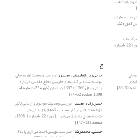
توای اطلاعات
ع یابی بیماران
ان
[دوره 22،
شرکت‌های
[دوره 22، شماره
ح
م‌های
حاجی زین العابدینی، محسن
بررسی وضعیت تقریظ های
نه‌ای-
نوشته شده بر کتاب‌های فارسی دفاع مقدس در بازه
زمانی سال 1360 تا 1397 در ایران
[دوره 22، شماره 4،
1398، صفحه 52-74]
حسن زاده، محمد
بررسی وضعیت موجود و آرمانی تأثیر
مؤلفه‌های فنی بر کاربست شبکه‌های اجتماعی در
کتابخانه‌های دانشگاهی ایران
[دوره 22، شماره 1، 1398،
صفحه 122-147]
حسنی، محمدرضا
فهرست نویسی اجتماعی آری یا نه؟: