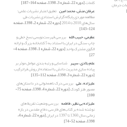
کلمات
[دوره 22، شماره 3، 1398، صفحه 164-187]
عات درمان
عرفان منش، محمد امین
تعلیق اعتبار نشریات علمی:
مطالعه موردی پایگاه گزارش استنادی نشریات طی
سال‌های 2010 تا 2014
[دوره 22، شماره 2، 1398، صفحه
124-143]
عظیمی، حبیب الله
بررسی فهرست‌‌نویسی نسخ خطی و
چاپ سنگی در ایران با استناد به 5 کتابخانه بزرگ و ارائه
الگوی مشترک واحد
[دوره 22، شماره 1، 1398، صفحه 4-
27]
علم بلادی، سپهر
شناسایی و رتبه بندی عوامل موثر بر
پیاده سازی مدیریت دانش با استفاده از روش فراترکیب
[دوره 22، شماره 3، 1398، صفحه 112-135]
علیزاده، علی
بررسی درک ناهمخوانی در داستان‌های
مصور طنز کودک
[دوره 22، شماره 4، 1398، صفحه 75-
100]
علیزاده بی نظیر، فاطمه
بررسی وضعیت تقریظ های
نوشته شده بر کتاب‌های فارسی دفاع مقدس در بازه
زمانی سال 1360 تا 1397 در ایران
[دوره 22، شماره 4،
1398، صفحه 52-74]