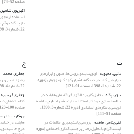
صفحه 52-74]
اکبرپور، شاهین
استفاده از مجو
باز پایگاه دوآج
22، شماره 3، 1398، صفحه 4-36]
ت
ج
تائبی، محبوبه
اولویت‌بندی روش‌ها، فنون و ابزارهای
جعفری، محمد
بازاریابی کتاب از دیدگاه ناشران کودک و نوجوان
[دوره
رضوی مبتنی بر
22، شماره 1، 1398، صفحه 91-121]
22، شماره 4، 1398، صفحه 5-23]
تاجر، پگاه
تحلیل کاربرد الگوی فراگفتمان هایلند در
جعفری فر، نیره
خلاصه سازی خودکار استناد مدار: پیشنهاد طرح حاشیه
کتابخانه‌های دیج
نویسی بافتارهای استنادی
[دوره 22، شماره 3، 1398،
صفحه 100-123]
صفحه 91-111]
جوکار، عبدالر
تقی پناهی، فاطمه
بررسی یافت‌پذیری اطلاعات در
هایلند در خلاصه
اینستاگرام با تحلیل رفتار برچسب‌گذاری اجتماعی
[دوره
طرح حاشیه نویس