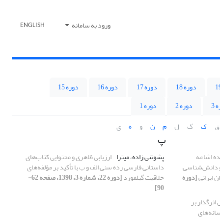
ورود به سامانه
ENGLISH
دوره 18
دوره 17
دوره 16
دوره 15
 3
دوره 2
دوره 1
ق
ک
گ
ل
م
ن
و
ه
ی
پ
ده اشاعه
پشوتنی زاده، میترا
ارزیابی ظاهری و محتوایی کتاب‌های
و دانش‌شناسی
داستانی فارسی رده‌ سنی الف و ب با تأکید بر مؤلفه‌های
 ایرانی
[دوره
خلاقیت گیلفورد
[دوره 22، شماره 3، 1398، صفحه 62-
90]
 اثرگذار بر
سانه‌های