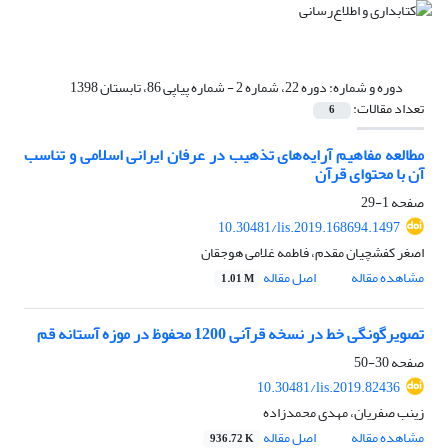
دوره و شماره:
دوره 22، شماره 2 - شماره پیاپی 86، تابستان 1398
تعداد مقالات:
6
مطالعه مفاهیم آرایه‌های تذهیب در عرفان ایرانی اسلامی و تناسب
آن با محتوای قرآن
صفحه
1-29
10.30481/lis.2019.168694.1497
اصغر کفشچیان مقدم، فاطمه غلامی هوجقان
مشاهده مقاله
اصل مقاله
1.01 M
تصویرگونگی خط در نسخه قرآنی 1200 محفوظ در موزه آستانه قم
صفحه
30-50
10.30481/lis.2019.82436
زینب صفریان، مهدی محمدزاده
مشاهده مقاله
اصل مقاله
936.72 K