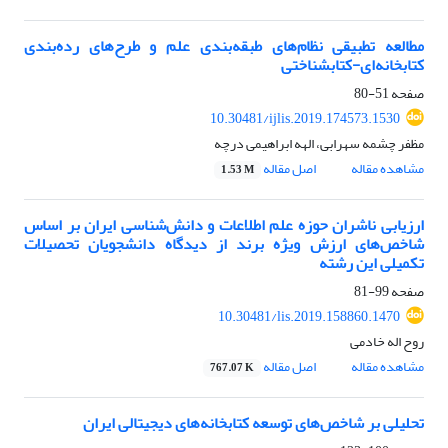
مطالعه تطبیقی نظام‌های طبقه‌بندی علم و طرح‌های رده‌بندی
کتابخانه‌ای-کتابشناختی
صفحه
51-80
10.30481/ijlis.2019.174573.1530
مظفر چشمه سهرابی، الهه ابراهیمی درچه
مشاهده مقاله
اصل مقاله
1.53 M
ارزیابی ناشران حوزه‌ علم اطلاعات و دانش‌شناسی ایران بر اساس
شاخص‌های ارزش ویژه‌ برند از دیدگاه دانشجویان تحصیلات
تکمیلی این رشته
صفحه
99-81
10.30481/lis.2019.158860.1470
روح اله خادمی
مشاهده مقاله
اصل مقاله
767.07 K
تحلیلی بر شاخص‌های توسعه کتابخانه‌های دیجیتالی ایران