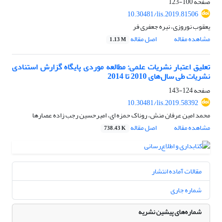
صفحه
100-123
10.30481/lis.2019.81506
یعقوب نوروزی، نیره جعفری فر
مشاهده مقاله
اصل مقاله
1.13 M
تعلیق اعتبار نشریات علمی: مطالعه موردی پایگاه گزارش استنادی
نشریات طی سال‌های 2010 تا 2014
صفحه
124-143
10.30481/lis.2019.58392
محمد امین عرفان منش، روناک حمزه ای، امیرحسین رجب زاده عصارها
مشاهده مقاله
اصل مقاله
738.43 K
مقالات آماده انتشار
شماره جاری
شماره‌های پیشین نشریه