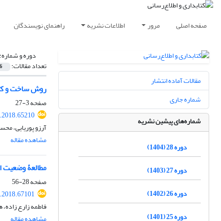
صفحه اصلی
مرور
اطلاعات نشریه
راهنمای نویسندگان
دوره و شماره:
تعداد مقالات:
6
مقالات آماده انتشار
روش ساخت و کاربرد حبر اسود در نسخه‎های خط
شماره جاری
صفحه
3-27
s.2018.65210
شماره‌های پیشین نشریه
آرزو پوریایی، محس
مشاهده مقاله
دوره 28 (1404)
مطالعۀ وضعیت اس
دوره 27 (1403)
صفحه
28-56
دوره 26 (1402)
s.2018.67101
فاطمه زارع زاده،
دوره 25 (1401)
مشاهده مقاله