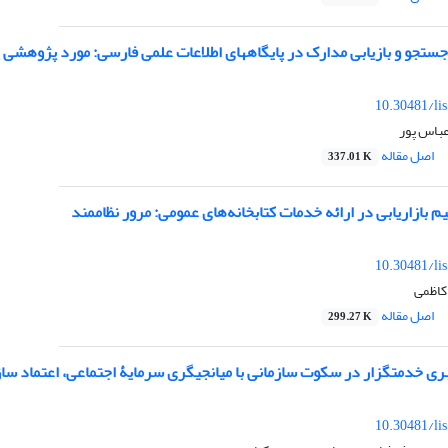
تجو و بازیابی مدارک در پایگاه‏های اطلاعات علمی فارسی: مورد پژوهشی 
10.30481/li
عباس پور
اصل مقاله
337.01 K
م بازاریابی در ارائه خدمات کتابخانه‌های عمومی: مرور نظام‎مند
10.30481/li
کاظمی
اصل مقاله
299.27 K
 خدمتگزار در سکوت سازمانی با میانجیگری سرمایۀ اجتماعی، اعتماد سازم
10.30481/li