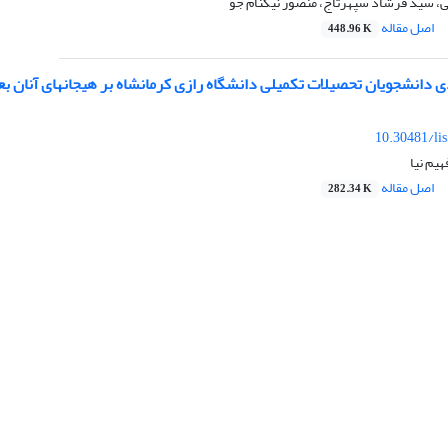
ی، سید فرشاد سپهرتاج، منصور نیکنام جو
اصل مقاله
448.96 K
ی دانشجویان تحصیلات تکمیلی دانشگاه رازی کرمانشاه بر هیجان‏های آنان بعد 
10.30481/li
هیم نیا
اصل مقاله
282.34 K