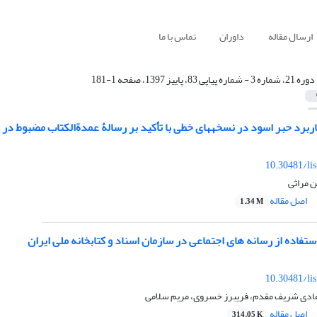
ارسال مقاله
داوران
تماس با ما
دوره 21، شماره 3 - شماره پیاپی 83، پاییز 1397، صفحه 1-181
ی با تأکید بر رسالۀ عمدة‌الکتاب مضبوط در کتابخانۀ آستان قدس رضوی
10.30481/li
ن مراثی
اصل مقاله
1.34 M
تفاده از رسانه‏ های اجتماعی در سازمان اسناد و کتابخانه ملی ایران
10.30481/li
 هادی شریف مقدم، فریبرز خسروی، مریم سلامی
اصل مقاله
314.05 K