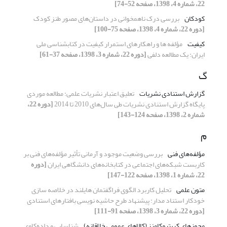
22، شماره 4، 1398، صفحه 52-74]
کودکان
بررسی درک ناهمخوانی در داستان‌های مصور طنز کودک
[دوره 22، شماره 4، 1398، صفحه 75-100]
کیفیت
مؤلفه ها و راهکارهای استمرار کیفیت در کتابشناسی ملی
ایران: یک مطالعه دلفی
[دوره 22، شماره 3، 1398، صفحه 37-61]
گ
گزارش استنادی نشریات
تعلیق اعتبار نشریات علمی: مطالعه موردی
پایگاه گزارش استنادی نشریات طی سال‌های 2010 تا 2014
[دوره 22،
شماره 2، 1398، صفحه 124-143]
م
مؤلفه‌های فنی
بررسی وضعیت موجود و آرمانی تأثیر مؤلفه‌های فنی بر
کاربست شبکه‌های اجتماعی در کتابخانه‌های دانشگاهی ایران
[دوره
22، شماره 1، 1398، صفحه 122-147]
متون علمی
تحلیل کاربرد الگوی فراگفتمان هایلند در خلاصه سازی
خودکار استناد مدار: پیشنهاد طرح حاشیه نویسی بافتارهای استنادی
[دوره 22، شماره 3، 1398، صفحه 91-111]
مجوزهای کریتیوکامنز (کالاهای عمومی خلاقانه)
شناسایی و داده‌کاوی