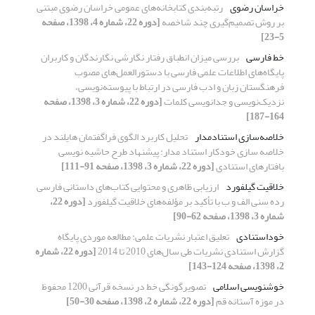
خراسان رضوی
رتبه‌بندی کتابخانه‌های عمومی خراسان رضوی مبتنی
بر روش تصمیم‌گیری چند شاخصه
[دوره 22، شماره 4، 1398، صفحه
5-23]
خط فارسی
بررسی میزان انطباق رفتار نگارشی نگارندگان و کاربران
پایگاه‌های اطلاعات علمی فارسی با دستورالعمل‌های مصوب
فرهنگستان زبان و ادب فارسی در ارتباط با پیوسته‌نویسی،
نزدیک‌نویسی و جدانویسی کلمات
[دوره 22، شماره 3، 1398، صفحه
164-187]
خلاصه‌سازی استنادمدار
تحلیل کاربرد الگوی فراگفتمان هایلند در
خلاصه سازی خودکار استناد مدار: پیشنهاد طرح حاشیه نویسی
بافتارهای استنادی
[دوره 22، شماره 3، 1398، صفحه 91-111]
خلاقیت گیلفورد
ارزیابی ظاهری و محتوایی کتاب‌های داستانی فارسی
رده‌ سنی الف و ب با تأکید بر مؤلفه‌های خلاقیت گیلفورد
[دوره 22،
شماره 3، 1398، صفحه 62-90]
خوداستنادی
تعلیق اعتبار نشریات علمی: مطالعه موردی پایگاه
گزارش استنادی نشریات طی سال‌های 2010 تا 2014
[دوره 22، شماره
2، 1398، صفحه 124-143]
خوشنویسی اسلامی
تصویرگونگی خط در نسخه قرآنی 1200 محفوظ
در موزه آستانه قم
[دوره 22، شماره 2، 1398، صفحه 30-50]