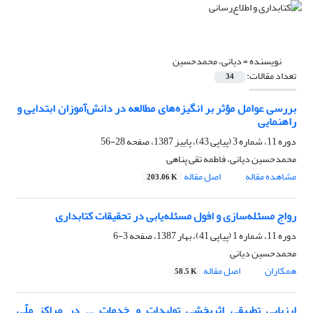
نویسنده =
دیانی، محمدحسین
تعداد مقالات:
34
بررسی عوامل مؤثر بر انگیزه‌های مطالعه در دانش‌آموزان ابتدایی و
راهنمایی
دوره 11، شماره 3 (پیاپی 43)، پاییز 1387، صفحه
28-56
محمدحسین دیانی، فاطمه تقی پناهی
مشاهده مقاله
اصل مقاله
203.06 K
رواج مسئله‌سازی و افول مسئله‌یابی در تحقیقات کتابداری
دوره 11، شماره 1 (پیاپی 41)، بهار 1387، صفحه
3-6
محمدحسین دیانی
همکاران
اصل مقاله
58.5 K
ارزیابی تطبیقی اثربخشی تولیدات و خدمات ... در مراکز ملّی