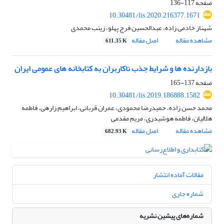
صفحه
117-136
10.30481/lis.2020.216377.1671
شهناز خادمی زاده، عبدالحسین فرج پهلو، زینب محمدی
مشاهده مقاله
اصل مقاله
611.35 K
بازدارنده ها و شرایط جذب ناکاربران به کتابخانه های عمومی ایران
صفحه
137-165
10.30481/lis.2019.186888.1582
محمد حسن زاده، حمیدرضا محمودی، عمران قربانی، ابراهیم زارهی، فاطمه
هلالیان، فاطمه هوشیدری، مریم مقدمی
مشاهده مقاله
اصل مقاله
682.93 K
مقالات آماده انتشار
شماره جاری
شماره‌های پیشین نشریه