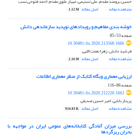
حسین برومند مقدم، علی تسنیمی، مهیار علوی مقدم، احمد فتوحی نسب
مشاهده مقاله
اصل مقاله
1.12 M
خوشه ‏بندی مفاهیم و رویدادهای نوپدید سازماندهی دانش
صفحه
53-85
10.30481/lis.2020.213568.1666
فرشید دانش، زهرا نعمت اللهی
مشاهده مقاله
اصل مقاله
2.16 M
ارزیابی معماری وبگاه کتابک از منظر معماری اطلاعات
صفحه
86-116
10.30481/lis.2020.212220.1663
پریناز بابایی، امیر حسین صدیقی
مشاهده مقاله
اصل مقاله
934.83 K
بررسی میزان آمادگی کتابخانه‌های عمومی ایران در مواجهه با
بحران ریزگردها