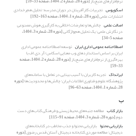
نرم‌افزارهای منبع‌باز
[دوره 28، شماره 2، 1404، صفحه 33-59]
اسکوپوس
تجربیات کارآفرینان در دوران مدرسه: تحلیل هم‌رخدادی
انتشارات علمی
[دوره 28، شماره 1، 1404، صفحه 163-192]
اصالت علمی
چالش‌ها و تعارضات اخلاقی به‌ کارگیری هوش مصنوعی
در نگارش علمی: یک تحلیل هم‌واژگانی
[دوره 28، شماره 3، 1404،
صفحه 5-34]
اصطلاحنامه عمومی اداری ایران
توسعه اصطلاحنامه‌ عمومی اداری
ایران بر اساس استانداردهای وب معنایی اسکاس/آر.دی.اف با
بهره‌گیری از نرم‌افزارهای منبع‌باز
[دوره 28، شماره 2، 1404، صفحه
33-59]
ایرانداک
تجربه کاربران با آسیب بینایی در تعامل با سامانه‌های
پژوهشگاه علوم و فناوری اطلاعات ایران: چالش‌ها و محدودیت‌ها
[دوره
28، شماره 1، 1404، صفحه 63-96]
ب
بازار کتاب
مطالعه جنبه‌های محیط زیستی و فرهنگی کتاب‌های دست
دوم
[دوره 28، شماره 3، 1404، صفحه 91-115]
بازاریابی محتوا
بازاریابی محتوا و جذب مخاطب در کتابخانه‌­های‌
دیجیتال: مطالعه موردی کتابخانه دیجیتال آستان قدس رضوی
[دوره