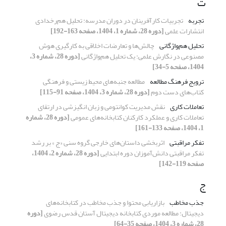
ت
تجربه
تجربیات کارآفرینان در دوران مدرسه: تحلیل هم‌رخدادی
انتشارات علمی
[دوره 28، شماره 1، 1404، صفحه 163-192]
تحلیل هم‌واژگانی
چالش‌ها و تعارضات اخلاقی به‌ کارگیری هوش
مصنوعی در نگارش علمی: یک تحلیل هم‌واژگانی
[دوره 28، شماره 3،
1404، صفحه 5-34]
ترویج فرهنگ مطالعه
مطالعه جنبه‌های محیط زیستی و فرهنگی
کتاب‌های دست دوم
[دوره 28، شماره 3، 1404، صفحه 91-115]
تعاملات کاری
نقش مدیریت کوانتومی و زبان انگیزشی در ارتقای
تعاملات کاری و عملکرد کارکنان کتابخانه‌های عمومی
[دوره 28، شماره
1، 1404، صفحه 133-161]
تفکر مراقبتی
اثربخشی داستان­‌های خارجی گروه سنی «ج » بر رشد
تفکر مراقبتی دانش‌­آموزان دوره ابتدایی
[دوره 28، شماره 2، 1404،
صفحه 119-142]
ج
جذب مخاطب
بازاریابی محتوا و جذب مخاطب در کتابخانه‌­های‌
دیجیتال: مطالعه موردی کتابخانه دیجیتال آستان قدس رضوی
[دوره
28، شماره 3، 1404، صفحه 35-64]