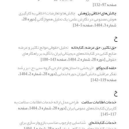
صفحه 97-132]
چالش­‌های اخلاقی پژوهش
چالش‌ها و تعارضات اخلاقی به‌ کارگیری
هوش مصنوعی در نگارش علمی: یک تحلیل هم‌واژگانی
[دوره 28،
شماره 3، 1404، صفحه 5-34]
ح
حق تکثیر، حق عرضه، کتابخانه‌­
تحلیل حقوقی موانع تکثیر و عرضه
منابع کتابی در کتابخانه‌های دیجیتالی ایران با تأکید بر راهکارهای
حقوقی
[دوره 28، شماره 2، 1404، صفحه 143-180]
حلقه کندوکاو
اثربخشی داستان­‌های خارجی گروه سنی «ج » بر رشد
تفکر مراقبتی دانش‌­آموزان دوره ابتدایی
[دوره 28، شماره 2، 1404،
صفحه 119-142]
خ
خدمات اطلاعات سلامت
طراحی مدل ارائه خدمات اطلاعات سلامت به
کاربران کتابخانه‌­های عمومی ایران
[دوره 28، شماره 3، 1404، صفحه
117-145]
خدمات کتابخانه‌ای
شناسایی چارچوب مناسب بازی‌وارسازی برای
خدمات کتابخانه‌های دانشگاهی ایران
[دوره 28، شماره 1، 1404،