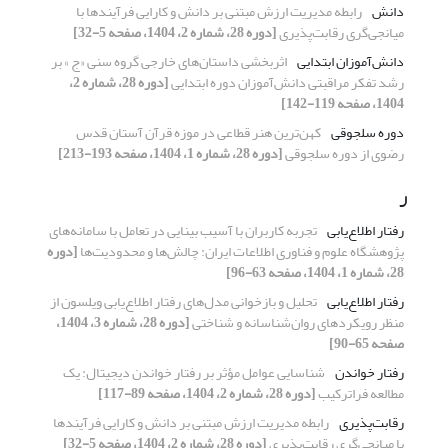
دانش
رابطه مدیریت ارزش مبتنی بر دانش و کارایی فرآیندها با
میانجی‌گری رقابت‌پذیری
[دوره 28، شماره 2، 1404، صفحه 5-32]
دانش‌آموزان ابتدایی
اثربخشی داستان­‌های خارجی گروه سنی «ج » بر
رشد تفکر مراقبتی دانش‌­آموزان دوره ابتدایی
[دوره 28، شماره 2،
1404، صفحه 119-142]
دوره سلجوقی
کهن‌ترین هنر قطاعی در موزه قرآن آستان قدس
رضوی از دوره سلجوقی
[دوره 28، شماره 1، 1404، صفحه 193-213]
ر
رفتار اطلاع‌یابی
تجربه کاربران با آسیب بینایی در تعامل با سامانه‌های
پژوهشگاه علوم و فناوری اطلاعات ایران: چالش‌ها و محدودیت‌ها
[دوره
28، شماره 1، 1404، صفحه 63-96]
رفتار اطلاع‌یابی
تحلیل و بازخوانی مدل‌های رفتار اطلاع‌یابی ویلسون از
منظر رویکردهای روان‌شناسانه و شناختی
[دوره 28، شماره 3، 1404،
صفحه 65-90]
رفتار خواندن
شناسایی عوامل مؤثر بر رفتار خواندن دیجیتال: یک
مطالعه فراترکیب
[دوره 28، شماره 2، 1404، صفحه 89-117]
رقابت‌پذیری
رابطه مدیریت ارزش مبتنی بر دانش و کارایی فرآیندها
با میانجی‌گری رقابت‌پذیری
[دوره 28، شماره 2، 1404، صفحه 5-32]