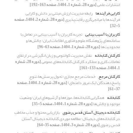
انتشارات علمی
[دوره 28، شماره 1، 1404، صفحه 163-192]
کارایی فرآیندها
رابطه مدیریت ارزش مبتنی بر دانش و کارایی
فرآیندها با میانجی‌گری رقابت‌پذیری
[دوره 28، شماره 2، 1404، صفحه
5-32]
کاربران با آسیب بینایی
تجربه کاربران با آسیب بینایی در تعامل با
سامانه‌های پژوهشگاه علوم و فناوری اطلاعات ایران: چالش‌ها و
محدودیت‌ها
[دوره 28، شماره 1، 1404، صفحه 63-96]
کارکنان کتابخانه
نقش مدیریت کوانتومی و زبان انگیزشی در ارتقای
تعاملات کاری و عملکرد کارکنان کتابخانه‌های عمومی
[دوره 28، شماره
1، 1404، صفحه 133-161]
کارکنان مرجع
خدمات مرجع مجازی: تحول پرسش‌ها– تنوع
پاسخ‌دهندگان (یک مرور دامنه‌‌ای)
[دوره 28، شماره 1، 1404، صفحه
37-61]
کتابخانه
همگرایی کتابخانه‌ها، موزه‌ها و آرشیوهای ایران: وضعیت
موجود و چالش‏‌ها
[دوره 28، شماره 1، 1404، صفحه 5-35]
کتابخانه دیجیتال آستان قدس رضوی
بازاریابی محتوا و جذب مخاطب
در کتابخانه‌­های‌ دیجیتال: مطالعه موردی کتابخانه دیجیتال آستان
قدس رضوی
[دوره 28، شماره 3، 1404، صفحه 35-64]