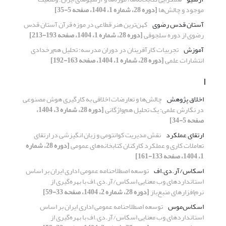
موجود و چالش‏‌ها
[دوره 28، شماره 1، 1404، صفحه 5-35]
آستان قدس رضوی
کهن‌ترین هنر قطاعی در موزه قرآن آستان قدس
رضوی از دوره سلجوقی
[دوره 28، شماره 1، 1404، صفحه 193-213]
آموزش
تجربیات کارآفرینان در دوران مدرسه: تحلیل هم‌رخدادی
انتشارات علمی
[دوره 28، شماره 1، 1404، صفحه 163-192]
ا
اخلاق پژوهش
چالش‌ها و تعارضات اخلاقی به‌ کارگیری هوش مصنوعی
در نگارش علمی: یک تحلیل هم‌واژگانی
[دوره 28، شماره 3، 1404،
صفحه 5-34]
ارتقای عملکرد
نقش مدیریت کوانتومی و زبان انگیزشی در ارتقای
تعاملات کاری و عملکرد کارکنان کتابخانه‌های عمومی
[دوره 28، شماره
1، 1404، صفحه 133-161]
اسکاس/آر.دی.اف
توسعه اصطلاحنامه‌ عمومی اداری ایران بر اساس
استانداردهای وب معنایی اسکاس/آر.دی.اف با بهره‌گیری از
نرم‌افزارهای منبع‌باز
[دوره 28، شماره 2، 1404، صفحه 33-59]
اسکاس‌موس
توسعه اصطلاحنامه‌ عمومی اداری ایران بر اساس
استانداردهای وب معنایی اسکاس/آر.دی.اف با بهره‌گیری از