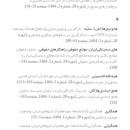
استانداردهای وب معنایی اسکاس/آر.دی.اف با بهره‌گیری از
نرم‌افزارهای منبع‌باز
[دوره 28، شماره 2، 1404، صفحه 33-59]
ه
ها و نیازها (نان)، نمایه­
بازآفرینی و بومی‏‌سازی واژه‎‌‏های اهداف توسعه
پایدار(SDGs) جهت به کارگیری در سکوهای نوآوری و فناوری
[دوره
28، شماره 2، 1404، صفحه 61-88]
های دیجیتالی ایران، موانع حقوقی، راهکارهای حقوقی
تحلیل حقوقی
موانع تکثیر و عرضه منابع کتابی در کتابخانه‌های دیجیتالی ایران با
تأکید بر راهکارهای حقوقی
[دوره 28، شماره 2، 1404، صفحه 143-
180]
هبه الله الحسینی
کهن‌ترین هنر قطاعی در موزه قرآن آستان قدس
رضوی از دوره سلجوقی
[دوره 28، شماره 1، 1404، صفحه 193-213]
هم‌رخدادی واژگان
تجربیات کارآفرینان در دوران مدرسه: تحلیل
هم‌رخدادی انتشارات علمی
[دوره 28، شماره 1، 1404، صفحه 163-
192]
همکاری
همگرایی کتابخانه‌ها، موزه‌ها و آرشیوهای ایران: وضعیت
موجود و چالش‏‌ها
[دوره 28، شماره 1، 1404، صفحه 5-35]
همگرایی
همگرایی کتابخانه‌ها، موزه‌ها و آرشیوهای ایران: وضعیت