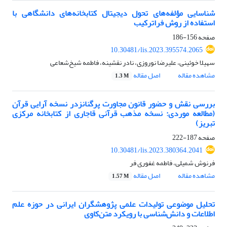
شناسایی مؤلفه‌های تحول دیجیتال کتابخانه‌های دانشگاهی با
استفاده از روش فراترکیب
صفحه
156-186
10.30481/lis.2023.395574.2065
سهیلا خوئینی، علیرضا نوروزی، نادر نقشینه، فاطمه شیخ‌شعاعی
مشاهده مقاله
اصل مقاله
1.3 M
بررسی نقش و حضور قانون مجاورت پرگنانزدر نسخه آرایی قرآن
(مطالعه موردی: نسخه مذهب قرآنی قاجاری از کتابخانه مرکزی
تبریز)
صفحه
187-222
10.30481/lis.2023.380364.2041
فرنوش شمیلی، فاطمه غفوری فر
مشاهده مقاله
اصل مقاله
1.57 M
تحلیل موضوعی تولیدات علمی پژوهشگران ایرانی در حوزه علم
اطلاعات و دانش‌شناسی با رویکرد متن‌کاوی