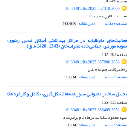
صفحه
86-101
10.30481/lis.2023.357310.2000
محمود سالاری، زهرا خندان
مشاهده مقاله
اصل مقاله
962.46 K
فعالیت‌های داوطلبانه در مراکز بهداشتی آستان قدس رضوی؛
نمونه موردی، جذامی‌خانه محراب‌خان (1343-1420 ه. ق)
صفحه
102-132
10.30481/lis.2023.387886.2058
راحله یگانه، جمیله جهانی
مشاهده مقاله
اصل مقاله
1.75 M
تحلیل ساختار محتوایی سنورنامه‌ها (شکل‌گیری، تکامل و کارکردها)
صفحه
133-155
10.30481/lis.2023.386409.2052
سید محمود سادات، فرهاد نام برادرشاد
مشاهده مقاله
اصل مقاله
1.6 M