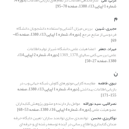
گزنی، علی
سازماندهی اطلاعات در نظام های بازیابی اطلاعات
[دوره 4،
شماره 1 (پیاپی 13)، 1380، صفحه 70-95]
م
مجیری، شهین
بررس میزان آشنایی و استفاده دانشجویان دانشگاه
فردوسی از منابع مرجع
[دوره 4، شماره 1 (پیاپی 13)، 1380، صفحه 45-
69]
مهراد، جعفر
اعضا هیئت علمی دانشگاه شیراز تولیداطلاعات
علمی:بررسی کمی سالهای 1378_1369
[دوره 4، شماره 2 (پیاپی 14)،
1380، صفحه 27-50]
ن
نبوی، فاطمه
مقایسه کارایی موتورهای کاوش شبکه جهانی وب در
بازیابی اطلاعات بهداشتی
[دوره 4، شماره 1 (پیاپی 13)، 1380، صفحه
155-171]
نصراللهی، سید نورالله
عوامل بازدارنده و مشوق پژوهش کتابداران
عضو هیئت علمی
[دوره 4، شماره 4 (پیاپی 16)، 1380، صفحه 53-68]
نوکاریزی، محسن
توانمندی سازی توانمند سازان: تعیین جایگاه حرفه
مندان کتابداری و اطلاع رسانی در آینده توسعه رشته ای و حرفه ای