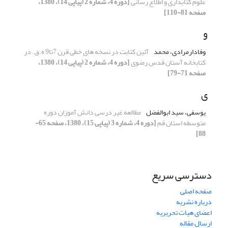
علوم کتابداری و اطلاع رسانی
[دوره 4، شماره 2 (پیاپی 14)، 1380،
صفحه 81-110]
و
وفادارمرادی، محمد
آئین کتابت در نسخه های خطی قرن 7تا9 ه.ق. در
کتابخانه آستان قدس رضوی
[دوره 4، شماره 2 (پیاپی 14)، 1380،
صفحه 71-79]
ی
یوسفی، سید ابوالفضل
مظالعه غیر درسی دانش آموزان دوره
متوسطه استان قم
[دوره 4، شماره 3 (پیاپی 15)، 1380، صفحه 65-
88]
دسترسی سریع
صفحه اصلی
درباره نشریه
اعضای هیات تحریریه
ارسال مقاله