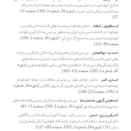
منابع آموزشی در دسترس بیماران دیابتی مراجعه کننده به مراکز
بهداشتی درمانی شهر شیراز
[دوره 16، شماره 3، 1392، صفحه 37-
57]
ارسطوپور، شعله
تحلیل وضعیت پیشینه های کتابشناختی فارسی
موجود در کتابشناسی ملی ایران به منظور بررسی به کارگیری قواعد
توصیف و دسترسی به منبع(آر.دی.ای.)
[دوره 16، شماره 1، 1392،
صفحه 89-121]
اسدنیا، ابوالفضل
بررسی میزان هم پوشانی و امکان جایگزینی مجله
های چاپی فارسی کتابخانه های دانشگاه شهید چمران با مجله های
الکترونیکی فارسی مرکز منطقه ای اطلاع رسانی علوم و فناوری
[دوره
16، شماره 1، 1392، صفحه 151-165]
اسدی، امیر
تحلیل عوامل موثر بر پذیرش مقالات در مجله جغرافیا و
توسعه ناحیه ای با مدل کاپلان مایرو رگرسیون کاکس
[دوره 16، شماره
4، 1392، صفحه 221-240]
اسمعیلی گیوی، محمدرضا
بررسی و مقایسه کارایی نسبی کتابخانه های
نهادی و مشارکتی کشور
[دوره 16، شماره 1، 1392، صفحه 71-87]
اشرفی ریزی، حسن
بررسی تاثیر دوره آموزشی نقد کتاب برآگاهی
,نگرش و مهارت نقد کتاب اساتید دانشگاه علوم پزشکی اصفهان در
سال 1391
[دوره 16، شماره 2، 1392، صفحه 103-117]