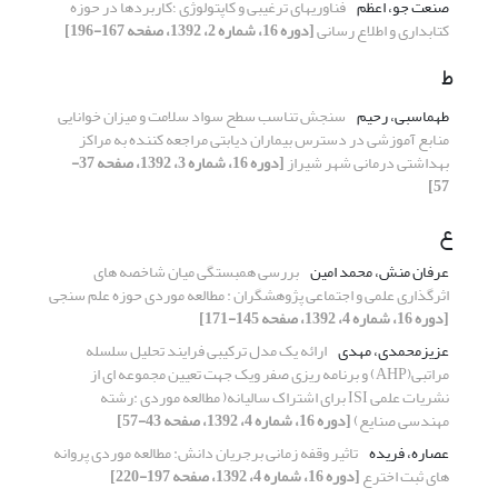
صنعت جو، اعظم
فناوریهای ترغیبی و کاپتولوژی ؛کاربردها در حوزه
کتابداری و اطلاع رسانی
[دوره 16، شماره 2، 1392، صفحه 167-196]
ط
طهماسبی، رحیم
سنجش تناسب سطح سواد سلامت و میزان خوانایی
منابع آموزشی در دسترس بیماران دیابتی مراجعه کننده به مراکز
بهداشتی درمانی شهر شیراز
[دوره 16، شماره 3، 1392، صفحه 37-
57]
ع
عرفان منش، محمد امین
بررسی همبستگی میان شاخصه های
اثرگذاری علمی و اجتماعی پژوهشگران : مطالعه موردی حوزه علم سنجی
[دوره 16، شماره 4، 1392، صفحه 145-171]
عزیزمحمدی، مهدی
ارائه یک مدل ترکیبی فرایند تحلیل سلسله
مراتبی(AHP) و برنامه ریزی صفر ویک جهت تعیین مجموعه ای از
نشریات علمی ISI برای اشتراک سالیانه( مطالعه موردی :رشته
مهندسی صنایع)
[دوره 16، شماره 4، 1392، صفحه 43-57]
عصاره، فریده
تاثیر وقفه زمانی برجریان دانش: مطالعه موردی پروانه
های ثبت اخترع
[دوره 16، شماره 4، 1392، صفحه 197-220]