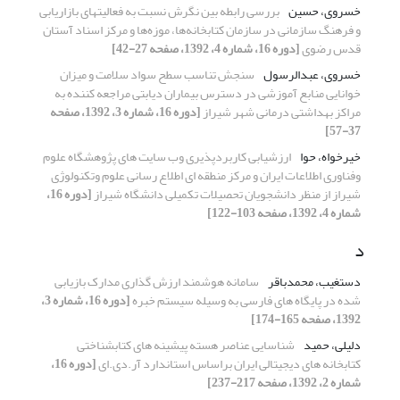
خسروی، حسین
بررسی رابطه بین نگرش نسبت به فعالیتهای بازاریابی
و فرهنگ سازمانی در سازمان کتابخانه‌ها، موزه‌ها و مرکز اسناد آستان
قدس رضوی
[دوره 16، شماره 4، 1392، صفحه 27-42]
خسروی، عبدالرسول
سنجش تناسب سطح سواد سلامت و میزان
خوانایی منابع آموزشی در دسترس بیماران دیابتی مراجعه کننده به
مراکز بهداشتی درمانی شهر شیراز
[دوره 16، شماره 3، 1392، صفحه
37-57]
خیرخواه، حوا
ارزشیابی کاربردپذیری وب سایت های پژوهشگاه علوم
وفناوری اطلاعات ایران و مرکز منطقه ای اطلاع رسانی علوم وتکنولوژی
شیراز از منظر دانشجویان تحصیلات تکمیلی دانشگاه شیراز
[دوره 16،
شماره 4، 1392، صفحه 103-122]
د
دستغیب، محمدباقر
سامانه هوشمند ارزش گذاری مدارک بازیابی
شده در پایگاه های فارسی به وسیله سیستم خبره
[دوره 16، شماره 3،
1392، صفحه 165-174]
دلیلی، حمید
شناسایی عناصر هسته پیشینه های کتابشناختی
کتابخانه های دیجیتالی ایران براساس استاندارد آر.دی.ای
[دوره 16،
شماره 2، 1392، صفحه 217-237]