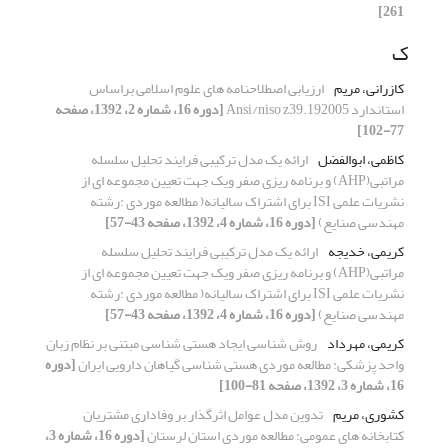
261]
ک
کازرانی، مریم
ارزیابی اصطلاحنامه های علوم اسلامی براساس
استاندارد Ansi/niso z39.192005
[دوره 16، شماره 2، 1392، صفحه
77-102]
کاظمی، ابوالفضل
ارائه یک مدل ترکیبی فرایند تحلیل سلسله
مراتبی(AHP) و برنامه ریزی صفر ویک جهت تعیین مجموعه ای از
نشریات علمی ISI برای اشتراک سالیانه( مطالعه موردی :رشته
مهندسی صنایع)
[دوره 16، شماره 4، 1392، صفحه 43-57]
کریمی، خدیجه
ارائه یک مدل ترکیبی فرایند تحلیل سلسله
مراتبی(AHP) و برنامه ریزی صفر ویک جهت تعیین مجموعه ای از
نشریات علمی ISI برای اشتراک سالیانه( مطالعه موردی :رشته
مهندسی صنایع)
[دوره 16، شماره 4، 1392، صفحه 43-57]
کریمی، مهرداد
روش شناسی ایجاد هستی شناسی مبتنی بر نظام زبان
واحد پزشکی: مطالعه موردی هستی شناسی گیاهان دارویی ایران
[دوره
16، شماره 3، 1392، صفحه 81-100]
کشوری، مریم
تدوین مدل عوامل اثرگذار بر وفاداری مشتریان
کتابخانه های عمومی: مطالعه موردی استان لرستان
[دوره 16، شماره 3،