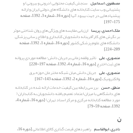
مصطفوی، اسماعیل
سنجش کیفیت محتوایی (درونی و بیرونی) و
پشتیبانی وب سایت کتابخانه های دانشگاه های دولتی ایران و ارائه
پیشنهادهایی در جهت بهبود آنها
[دوره 16، شماره 3، 1392، صفحه
175-197]
ملک احمدی، پریسا
ارزیابی مقایسه های ویژگی های روان شناختی موثر
بر نگرش های کارآفرینانه دانشجویان کتابداری و اطلاع رسانی پزشکی
دانشگاه های علوم پزشکی کشور
[دوره 16، شماره 1، 1392، صفحه
209-224]
منصوری، علی
تاثیر وقفه زمانی برجریان دانش: مطالعه موردی پروانه
های ثبت اخترع
[دوره 16، شماره 4، 1392، صفحه 197-220]
منصوری، علی
جریان دانش میان شبکه مخترعان حوزه برق
والکترونیک
[دوره 16، شماره 2، 1392، صفحه 143-167]
منطق، حسن
بررسی رابطه بین کیفیت خدمات ارائه شده در کتابخانه
های دانشگاهی با میزان اعتماد تعمیم یافته دانشجویان به کتابداران (
مورد مطالعه کتابخانه مرکزی و مرکز اسناد تهران)
[دوره 16، شماره 4،
1392، صفحه 59-79]
ن
نادری، ابوالقاسم
راهبردهای قیمت گذاری کالای اطلاعاتی
[دوره 16،