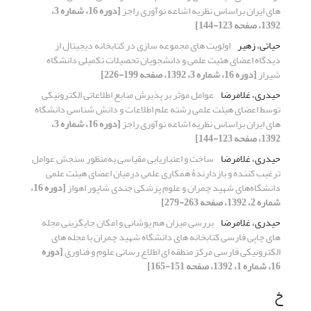
های ایران براساس نظریه اشاعه نوآوری راجز
[دوره 16، شماره 3،
1392، صفحه 123-144]
حیاتی، زهیر
اولویت های مجموعه سازی در کتابخانه دیجیتال از
دیدگاه اعضای هئیت علمی و دانشجویان تحصیلات تکمیلی دانشگاه
شیراز
[دوره 16، شماره 3، 1392، صفحه 199-226]
حیدری، غلامرضا
عوامل موثر بر پذیرش منابع اطلاعاتی الکترونیکی
توسط اعضای هیئت علمی رشته علم اطلاعات و دانش شناسی دانشگاه
های ایران براساس نظریه اشاعه نوآوری راجز
[دوره 16، شماره 3،
1392، صفحه 123-144]
حیدری، غلامرضا
ساخت و اعتباریابی مقیاسی به‌منظور سنجش عوامل
ترغیب کننده و بازدارندۀ همکاری علمی درمیان اعضای هیئت علمی
دانشگاه‌های شهید چمران و علوم پزشکی جندی شاپور اهواز
[دوره 16،
شماره 2، 1392، صفحه 263-279]
حیدری، غلامرضا
بررسی میزان هم پوشانی و امکان جایگزینی مجله
های چاپی فارسی کتابخانه های دانشگاه شهید چمران با مجله های
الکترونیکی فارسی مرکز منطقه ای اطلاع رسانی علوم و فناوری
[دوره
16، شماره 1، 1392، صفحه 151-165]
خ