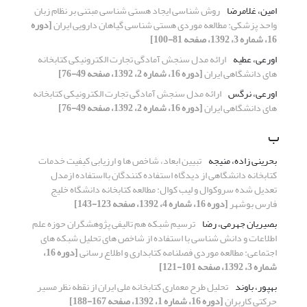
امین، غلامرضا
روش شناسی ایجاد هستی شناسی مبتنی بر نظام زبان
واحد پزشکی: مطالعه موردی هستی شناسی گیاهان دارویی ایران
[دوره
16، شماره 3، 1392، صفحه 81-100]
اورعی، عطیه
ارائه مدل سنجش آمادگی تجارت الکترونیکی کتابخانه
های دانشگاهی ایران
[دوره 16، شماره 2، 1392، صفحه 49-76]
اورعی، نرگس
ارائه مدل سنجش آمادگی تجارت الکترونیکی کتابخانه
های دانشگاهی ایران
[دوره 16، شماره 2، 1392، صفحه 49-76]
ب
بحرینی زاده، منیجه
تبیین ابعاد، شاخص ها و ارزیابی کیفیت خدمات
کتابخانه دانشگاهی از دیدگاه استفاده کنندگان بااستفاده ازمدل
تعدیل شده سروکوال و لیب کوال: مطالعه کتابخانه دانشگاه خلیج
فارس بوشهر
[دوره 16، شماره 4، 1392، صفحه 123-143]
بصیریان جهرمی، رضا
ترسیم شبکه هم تالیفی پژوهشگران حوزه علم
اطلاعات و دانش شناسی با استفاده از شاخص های تحلیل شبکه های
اجتماعی: مطالعه موردی فصلنامه کتابداری و اطلاع رسانی
[دوره 16،
شماره 3، 1392، صفحه 101-121]
بهپور، باوند
تحلیل طرح معماری کتابخانه ملی ایران از نقطه نظر مسیر
حرکتی کاربران
[دوره 16، شماره 1، 1392، صفحه 167-188]