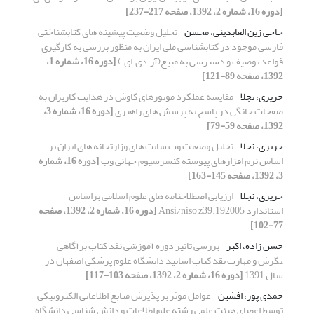
[دوره 16، شماره 2، 1392، صفحه 217-237]
حاجی زین العابدینی، محسن
تحلیل وضعیت پیشینه های کتابشناختی
فارسی موجود در کتابشناسی ملی ایران به منظور بررسی به کارگیری
قواعد توصیف و دسترسی به منبع(آر.دی.ای.)
[دوره 16، شماره 1،
1392، صفحه 89-121]
حریری، نجلا
مقایسه عملکرد موتورهای کاوش در هدایت کاربران به
صفحات خانگی در پاسخ به پرسش های راهبری
[دوره 16، شماره 3،
1392، صفحه 59-79]
حریری، نجلا
تحلیل وضعیت وب سایت های وزارتخانه های ایران بر
اساس نرم افزارهای پیوسته کنسرسیوم جهانی وب
[دوره 16، شماره
3، 1392، صفحه 145-163]
حریری، نجلا
ارزیابی اصطلاحنامه های علوم اسلامی براساس
استاندارد Ansi/niso z39.192005
[دوره 16، شماره 2، 1392، صفحه
77-102]
حسن زاده، اکبر
بررسی تاثیر دوره آموزشی نقد کتاب برآگاهی
,نگرش و مهارت نقد کتاب اساتید دانشگاه علوم پزشکی اصفهان در
سال 1391
[دوره 16، شماره 2، 1392، صفحه 103-117]
حمدی پور، افشین
عوامل موثر بر پذیرش منابع اطلاعاتی الکترونیکی
توسط اعضای هیئت علمی رشته علم اطلاعات و دانش شناسی دانشگاه