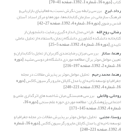
کتاب
[دوره 16، شماره 1، 1392، صفحه 41-70]
رداد، ایرج
بررسی رابطه بین نگرش نسبت به فعالیتهای بازاریابی و
فرهنگ سازمانی در سازمان کتابخانه‌ها، موزه‌ها و مرکز اسناد آستان
قدس رضوی
[دوره 16، شماره 4، 1392، صفحه 27-42]
رضائی، روح الله
طراحی مدل اندازه گیری رضایت دانشجویان از
کتابخانه دانشکده کشاورزی دانشگاه زنجان بااستفاده از تحلیل عاملی
تاییدی
[دوره 16، شماره 4، 1392، صفحه 5-25]
رهنما، ساناز
بررسی میزان رضایتمندی کاربران از تمایل با کتابداران و
تعیین عوامل موثر برآن:مطالعه موردی دانشگاه فردوسی مشهد
[دوره
16، شماره 2، 1392، صفحه 197-216]
رهنما، محمد رحیم
تحلیل عوامل موثر بر پذیرش مقالات در مجله
جغرافیا و توسعه ناحیه ای با مدل کاپلان مایرو رگرسیون کاکس
[دوره
16، شماره 4، 1392، صفحه 221-240]
روحانی، والاعلی
بررسی همبستگی میان شاخصه های اثرگذاری علمی و
اجتماعی پژوهشگران : مطالعه موردی حوزه علم سنجی
[دوره 16،
شماره 4، 1392، صفحه 145-171]
روستا، مجتبی
تحلیل عوامل موثر بر پذیرش مقالات در مجله جغرافیا و
توسعه ناحیه ای با مدل کاپلان مایرو رگرسیون کاکس
[دوره 16، شماره
4، 1392، صفحه 221-240]