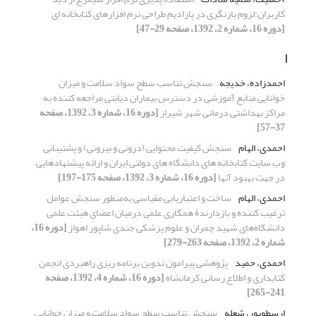
کاربران:لزوم بازنگری در پارادیم طراحی نرم افزارهای کتابخانه ای
[دوره 16، شماره 2، 1392، صفحه 29-47]
ا
احمدزاده، خدیجه
سنجش تناسب سطح سواد سلامت و میزان
خوانایی منابع آموزشی در دسترس بیماران دیابتی مراجعه کننده به
مراکز بهداشتی درمانی شهر شیراز
[دوره 16، شماره 3، 1392، صفحه
37-57]
احمدی، الهام
سنجش کیفیت محتوایی (درونی و بیرونی) و پشتیبانی
وب سایت کتابخانه های دانشگاه های دولتی ایران و ارائه پیشنهادهایی
در جهت بهبود آنها
[دوره 16، شماره 3، 1392، صفحه 175-197]
احمدی، الهام
ساخت و اعتباریابی مقیاسی به‌منظور سنجش عوامل
ترغیب کننده و بازدارندۀ همکاری علمی درمیان اعضای هیئت علمی
دانشگاه‌های شهید چمران و علوم پزشکی جندی شاپور اهواز
[دوره 16،
شماره 2، 1392، صفحه 263-279]
احمدی، حمید
پژوهشی پیرامون تدوین برنامه ریزی راهبردی انجمن
کتابداری و اطلاع رسانی کرمانشاه
[دوره 16، شماره 4، 1392، صفحه
241-265]
ارسطوپور، شعله
سنجش تناسب سطح سواد سلامت و میزان خوانایی