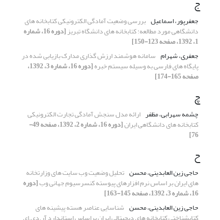
ج
جعفرپور، اسماعیل
بررسی وضعیت آمادگی الکترونیکی کتابخانه های
دانشگاهی مورد مطالعه: کتابخانه های دانشگاه تبریز
[دوره 16، شماره
1، 1392، صفحه 123-150]
جعفری، شهرام
سامانه هوشمند ارزش گذاری مدارک بازیابی شده در
پایگاه های فارسی به وسیله سیستم خبره
[دوره 16، شماره 3، 1392،
صفحه 165-174]
چ
چشمه سهرابی، مظفر
ارائه مدل سنجش آمادگی تجارت الکترونیکی
کتابخانه های دانشگاهی ایران
[دوره 16، شماره 2، 1392، صفحه 49-
76]
ح
حاجی زین العابدینی، محسن
تحلیل وضعیت وب سایت های وزارتخانه
های ایران بر اساس نرم افزارهای پیوسته کنسرسیوم جهانی وب
[دوره
16، شماره 3، 1392، صفحه 145-163]
حاجی زین العابدینی، محسن
شناسایی عناصر هسته پیشینه های
کتابشناختی کتابخانه های دیجیتالی ایران براساس استاندارد آر.دی.ای