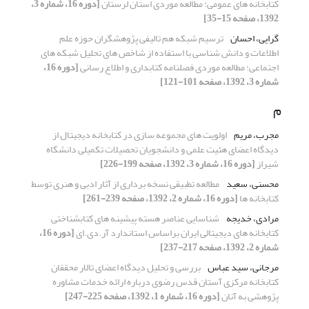
کتابخانه های عمومی: مطالعه موردی استان لرستان
[دوره 16، شماره 3،
1392، صفحه 15-35]
گرایی، احسان
ترسیم شبکه هم تالیفی پژوهشگران حوزه علم
اطلاعات و دانش شناسی با استفاده از شاخص های تحلیل شبکه های
اجتماعی: مطالعه موردی فصلنامه کتابداری و اطلاع رسانی
[دوره 16،
شماره 3، 1392، صفحه 101-121]
م
مجرب، مریم
اولویت های مجموعه سازی در کتابخانه دیجیتال از
دیدگاه اعضای هئیت علمی و دانشجویان تحصیلات تکمیلی دانشگاه
شیراز
[دوره 16، شماره 3، 1392، صفحه 199-226]
محسنی، سعید
مطالعه تطبیقی نسخه برداری از آثار ادبی و هنری توسط
کتابخانه ها
[دوره 16، شماره 2، 1392، صفحه 239-261]
مرادی، خدیجه
شناسایی عناصر هسته پیشینه های کتابشناختی
کتابخانه های دیجیتالی ایران براساس استاندارد آر.دی.ای
[دوره 16،
شماره 2، 1392، صفحه 217-237]
مرجانی، سید عباس
بررسی و تحلیل دیدگاه اعضای تالار محققان
کتابخانه مرکزی آستان قدس رضوی درباره ارائه خدمات مشاوره
پژوهشی به آنان
[دوره 16، شماره 1، 1392، صفحه 225-247]