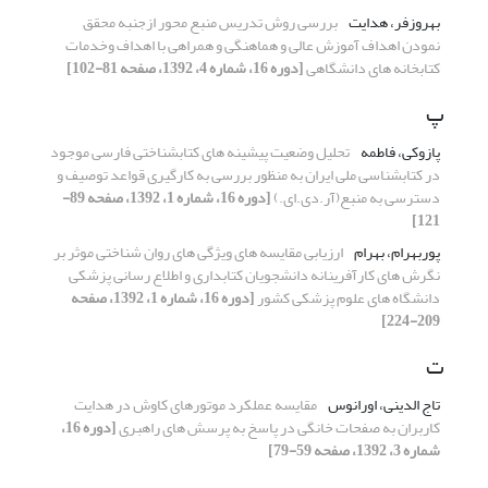
بهروزفر، هدایت
بررسی روش تدریس منبع محور ازجنبه محقق
نمودن اهداف آموزش عالی و هماهنگی و همراهی با اهداف وخدمات
کتابخانه های دانشگاهی
[دوره 16، شماره 4، 1392، صفحه 81-102]
پ
پازوکی، فاطمه
تحلیل وضعیت پیشینه های کتابشناختی فارسی موجود
در کتابشناسی ملی ایران به منظور بررسی به کارگیری قواعد توصیف و
دسترسی به منبع(آر.دی.ای.)
[دوره 16، شماره 1، 1392، صفحه 89-
121]
پوربهرام، بهرام
ارزیابی مقایسه های ویژگی های روان شناختی موثر بر
نگرش های کارآفرینانه دانشجویان کتابداری و اطلاع رسانی پزشکی
دانشگاه های علوم پزشکی کشور
[دوره 16، شماره 1، 1392، صفحه
209-224]
ت
تاج الدینی، اورانوس
مقایسه عملکرد موتورهای کاوش در هدایت
کاربران به صفحات خانگی در پاسخ به پرسش های راهبری
[دوره 16،
شماره 3، 1392، صفحه 59-79]