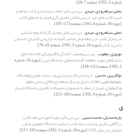
شماره 2، 1392، صفحه 7-28]
نجفی سیاهرودی، مهدی
بررسی تاثیر ابعاد بسته بندی کتاب به قصد
خرید کتاب های غیر درسی بانقش تعدیل گری قیمت و محتوای کتاب
[دوره 16، شماره 4، 1392، صفحه 173-195]
نجفی سیاهرودی، مهدی
بررسی نقش تعدیل گرایانه بوم شناسی
خریداران کتاب در رابطه میان عناصر آمیخته بازاریابی کتابهای داستانی
با خرید کتاب
[دوره 16، شماره 1، 1392، صفحه 41-70]
نوروزی، یعقوب
بررسی وضعیت آمادگی الکترونیکی کتابخانه های
دانشگاهی مورد مطالعه: کتابخانه های دانشگاه تبریز
[دوره 16، شماره
1، 1392، صفحه 123-150]
نوکاریزی، محسن
ارزشیابی کاربردپذیری وب سایت های پژوهشگاه
علوم وفناوری اطلاعات ایران و مرکز منطقه ای اطلاع رسانی علوم
وتکنولوژی شیراز از منظر دانشجویان تحصیلات تکمیلی دانشگاه شیراز
[دوره 16، شماره 4، 1392، صفحه 103-122]
ی
یارمحمدیان، محمدحسین
بررسی تاثیر دوره آموزشی نقد کتاب
برآگاهی ,نگرش و مهارت نقد کتاب اساتید دانشگاه علوم پزشکی
اصفهان در سال 1391
[دوره 16، شماره 2، 1392، صفحه 103-117]