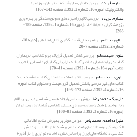
عصاره، فریده
جریان دانش میان شبکه مخترعان حوزه برق
والکترونیک
[دوره 16، شماره 2، 1392، صفحه 143-167]
عصاره، فریده
بررسی تاثیر راهبردهای هم نویسندگی بر بهره وری
پژوهشگران علم اطلاعات
[دوره 16، شماره 1، 1392، صفحه 189-
208]
عطاپور، هاشم
راهبردهای قیمت گذاری کالای اطلاعاتی
[دوره 16،
شماره 2، 1392، صفحه 7-28]
علوم، سیدمسلم
بررسی نقش تعدیل گرایانه بوم شناسی خریداران
کتاب در رابطه میان عناصر آمیخته بازاریابی کتابهای داستانی با خرید
کتاب
[دوره 16، شماره 1، 1392، صفحه 41-70]
علوی، سید مسلم
بررسی تاثیر ابعاد بسته بندی کتاب به قصد خرید
کتاب های غیر درسی بانقش تعدیل گری قیمت و محتوای کتاب
[دوره
16، شماره 4، 1392، صفحه 173-195]
علی بیک، محمدرضا
روش شناسی ایجاد هستی شناسی مبتنی بر نظام
زبان واحد پزشکی: مطالعه موردی هستی شناسی گیاهان دارویی ایران
[دوره 16، شماره 3، 1392، صفحه 81-100]
علیزاده اقدم، محمد باقر
عوامل موثر بر پذیرش منابع اطلاعاتی
الکترونیکی توسط اعضای هیئت علمی رشته علم اطلاعات و دانش
شناسی دانشگاه های ایران براساس نظریه اشاعه نوآوری راجز
[دوره