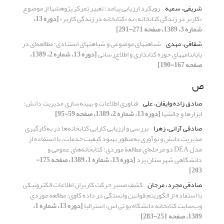
شریفی، سمیه
رویکرد ارزیابی پیامد: تغییر تمرکز پژوهشها از موضوع
«کاربر در زندگی کتابخانه» به «کتابخانه در زندگی کاربر»
[دوره 13،
شماره 3، 1389، صفحه 271-291]
شقاقی، مهدی
شباهتهای موضوعی و شباهتهای استنادی: مطالعه‌ای در
پایان‎نامه‎های حوزه کتابداری و اطلاع‎‌رسانی
[دوره 13، شماره 2، 1389،
صفحه 167-190]
ص
صادق زاده وایقان، علی
فناوری اطلاعات و بهینه‌سازی مدیریت دانش:
ابزارها و چالشها
[دوره 13، شماره 2، 1389، صفحه 59-95]
صادقی آرانی، زهرا
بررسی و ارزیابی کارایی کتابخانه‌ها در به‌کارگیری
مدیریت دانش و نوآوری به‌منظور بهبود کیفیت خدمات، با استفاده از
مدل DEA دو مرحله‌ای مطالعة موردی: کتابخانه‌های عمومی و
دانشگاهی شهرستان یزد
[دوره 13، شماره 1، 1389، صفحه 175-
203]
صادقی مجرد، مرجان
کشف مسیر حرکت کاربران اطلاعات الکترونیکی
با استفاده از الگوریتم قوانین وابستگی در داده کاوی: مطالعه موردی
وب‌سایت کتابخانه دانشگاه یو تی اس، استرالیا
[دوره 13، شماره 1،
1389، صفحه 251-283]