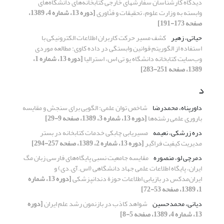
دیدگاه کارشناسان سفارشهای خارجی کتابخانه‌های دانشگاه‌های
وابسته به وزارت علوم، تحقیقات و فنّاوری
[دوره 13، شماره 4، 1389،
صفحه 173-191]
حیاتی، زهیر
کشف مسیر حرکت کاربران اطلاعات الکترونیکی با
استفاده از الگوریتم قوانین وابستگی در داده کاوی: مطالعه موردی
وب‌سایت کتابخانه دانشگاه یو تی اس، استرالیا
[دوره 13، شماره 1،
1389، صفحه 251-283]
د
داورپناه، محمدرضا
شاخص توان علمی: الگویی برای سنجش و مقایسه
باروری علمی رشته‌ها
[دوره 13، شماره 3، 1389، صفحه 9-29]
دره زرشکی، نعیمه
مسیریابی چابکی خدمات کتابخانه در بستر
مدیریت کیفیت فراگیر
[دوره 13، شماره 2، 1389، صفحه 257-294]
دمرچی لو، منصوره
مقایسه جامعیت نسبی پایگاه‌های فارسی زبان مگ
ایران، پایگاه اطلاعات علمی جهاد دانشگاهی (اس.آی.دی) و
ایران‌مدکس در بازیابی اطلاعات حوزة دندانپزشکی
[دوره 13، شماره
1، 1389، صفحه 53-72]
دیانی، محمدحسین
شواهد کاذب در بازنمون رشد علم ایران
[دوره
13، شماره 4، 1389، صفحه 5-8]