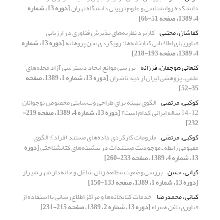
دانشکده روانشناسی و علوم تربیتی دانشگاه تهران
[دوره 13، شماره
4، 1389، صفحه 51-66]
کفاشان، مجتبی
کاربرد نظریه‌های پذیرش فناوری در ارزیابی
فناوریهای اطلاعاتی کتابخانه‌ها: رویکردی متن پژوهانه
[دوره 13، شماره
4، 1389، صفحه 193-218]
کنعانی هوجقان، فرزانه
بررسی موانع ایجاد دسترسی آزاد مجله‌های
علمی ـ پژوهشی ایران از دید ناشران
[دوره 13، شماره 1، 1389، صفحه
35-52]
کوکبی، مرتضی
الگوی بهینه برای طراحی وب‌سایتی مخصوص نوجوانان
12-14 ساله ایرانی کدام است؟
[دوره 13، شماره 4، 1389، صفحه 219-
232]
کوکبی، مرتضی
ملزومات کارکردی داده‌های مستند (فراد): الگوی
مفهومی رابطه ـ موجودیت مستندات در پیشینه‌های کتابشناختی
[دوره
13، شماره 4، 1389، صفحه 233-260]
کیانی، حسن
بررسی وضعیت مطالعة زنان شاغل و خانه‌دار شهر شیراز
[دوره 13، شماره 1، 1389، صفحه 133-150]
کیانی، محمدرضا
خدمات کتابخانه‌ها و مراکز اطلاع‌رسانی با استفاده از
فناوری تلفن همراه
[دوره 13، شماره 2، 1389، صفحه 215-231]