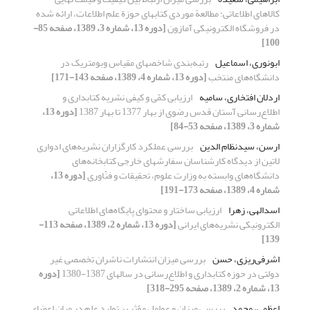
کالاهای اطلاعاتی: مطالعة موردی کتابهای حوزة علم اطلاعات، ارائه شده
در فروشگاه الکترونیکی آمازون
[دوره 13، شماره 3، 1389، صفحه 85-
100]
ابونوری، اسماعیل
رتبه‌بندی شاخصهای مقیاس وبومتریک در
دانشگاه‌های منتخب
[دوره 13، شماره 4، 1389، صفحه 143-171]
اردلان افتخاری، سامیه
ارزیابی کمّی و کیفی نشریه کتابداری و
اطلاع‌رسانی آستان قدس رضوی از بهار 1377 تا بهار 1387
[دوره 13،
شماره 3، 1389، صفحه 53-84]
ارسن، سیدنظام الدین
بررسی عملکرد کارگزاران نشریه‌های ادواری
لاتین از دیدگاه کارشناسان سفارشهای خارجی کتابخانه‌های
دانشگاه‌های وابسته به وزارت علوم، تحقیقات و فنّاوری
[دوره 13،
شماره 4، 1389، صفحه 173-191]
اسدالهی، زهرا
ارزیابی ساختار و محتوای پایگاه‌های اطلاعاتی
الکترونیکی نشریه‌های ایرانی
[دوره 13، شماره 2، 1389، صفحه 113-
139]
اشرفی‌ریزی، حسن
بررسی میزان انتشارات ناشران تخصصی غیر
دولتی در حوزه کتابداری و اطلاع‌رسانی در سالهای 1387-1380
[دوره
13، شماره 2، 1389، صفحه 295-318]
اعظمی، محمد
بررسی میزان و عوامل مؤثر بر تولید علم در میان اعضای