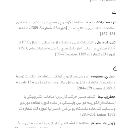
ت
تردست‌زاده، ملیحه
مطالعه الگو، نوع و سطح سودمندی استنادهای
مقاله‌های کتابداری و اطلاع‌رسانی
[دوره 13، شماره 3، 1389، صفحه
131-157]
تقی زاده، علی
تولیدات علمی دانشگاه آزاد اسلامی از سال 1990 تا
2007 میلادی بر اساس آمار پایگاه‌های مؤسسه اطلاعات علمی (ISI)
[دوره 13، شماره 1، 1389، صفحه 73-90]
ج
جعفری، معصومه
بررسی میزان و چگونگی استفاده از اینترنت توسط
دانشجویان دانشگاه کابل و عوامل مؤثر و بازدارنده
[دوره 13، شماره
3، 1389، صفحه 179-204]
جعفری، نیما
کشف مسیر حرکت کاربران اطلاعات الکترونیکی با
استفاده از الگوریتم قوانین وابستگی در داده کاوی: مطالعه موردی
وب‌سایت کتابخانه دانشگاه یو تی اس، استرالیا
[دوره 13، شماره 1،
1389، صفحه 251-283]
جوان بخت، میثم
مطالعه کتابشناختی کتابهای ترجمه شده در رشتة