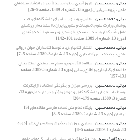
دیانی، محمدحسین
ناروزآمدی محتوا، پیامد تأخیر در انتشار مجله‌های
علمی/ پژوهشی ایران
[دوره 13، شماره 4، 1389، صفحه 9-26]
دیانی، محمدحسین
تحلیل پیوند وب‌سایتهای دانشگاه‌های تحت
پوشش وزارت علوم، تحقیقات و فناوری ایران با استفاده از روشهای
عامل تأثیرگذار وب، دسته‌‌بندی خوشه‌ای و ترسیم نقشه دو بُعدی
[دوره 13، شماره 4، 1389، صفحه 101-142]
دیانی، محمدحسین
انتشار کتابهای زیاد توسط کتابداران جوان ؛ روالی
عادی یا پدیده خاص کتابداری
[دوره 13، شماره 3، 1389، صفحه 5-7]
دیانی، محمدحسین
مطالعه الگو، نوع و سطح سودمندی استنادهای
مقاله‌های کتابداری و اطلاع‌رسانی
[دوره 13، شماره 3، 1389، صفحه
131-157]
دیانی، محمدحسین
بررسی میزان و چگونگی استفاده از اینترنت
توسط دانشجویان دانشگاه کابل و عوامل مؤثر و بازدارنده
[دوره 13،
شماره 3، 1389، صفحه 179-204]
دیانی، محمدحسین
پایگاه تمام متن نسخه فارسی مقاله‌‌های ISI
ایرانیان
[دوره 13، شماره 2، 1389، صفحه 5-8]
دیانی، محمدحسین
معیاری پروزن در پذیرش مقاله برای نشر
[دوره
13، شماره 1، 1389، صفحه 5-8]
دیده گاه، فرشته
مطالعة عملکرد وب‌سایتهای‌ دانشگاه‌های علوم