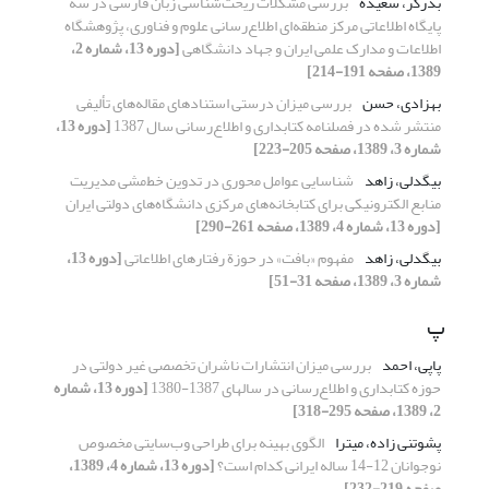
بذرگر، سعیده
بررسی مشکلات ریخت‌شناسی زبان فارسی در سه
پایگاه اطلاعاتی مرکز منطقه‌ای اطلاع‌رسانی علوم و فناوری، پژوهشگاه
اطلاعات و مدارک علمی ایران و جهاد دانشگاهی
[دوره 13، شماره 2،
1389، صفحه 191-214]
بهزادی، حسن
بررسی میزان درستی استنادهای مقاله‌های تألیفی
منتشر شده در فصلنامه کتابداری و اطلاع‌رسانی سال 1387
[دوره 13،
شماره 3، 1389، صفحه 205-223]
بیگدلی، زاهد
شناسایی عوامل محوری در تدوین خط‌مشی مدیریت
منابع الکترونیکی برای کتابخانه‌های مرکزی دانشگاه‌های دولتی ایران
[دوره 13، شماره 4، 1389، صفحه 261-290]
بیگدلی، زاهد
مفهوم «بافت» در حوزة رفتارهای اطلاعاتی
[دوره 13،
شماره 3، 1389، صفحه 31-51]
پ
پاپی، احمد
بررسی میزان انتشارات ناشران تخصصی غیر دولتی در
حوزه کتابداری و اطلاع‌رسانی در سالهای 1387-1380
[دوره 13، شماره
2، 1389، صفحه 295-318]
پشوتنی زاده، میترا
الگوی بهینه برای طراحی وب‌سایتی مخصوص
نوجوانان 12-14 ساله ایرانی کدام است؟
[دوره 13، شماره 4، 1389،
صفحه 219-232]