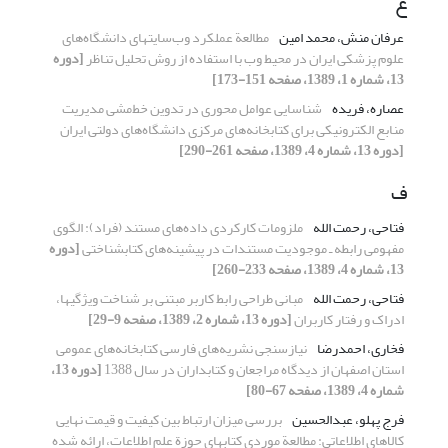
ع
عرفان منش، محمد امین
مطالعة عملکرد وب‌سایتهای‌ دانشگاه‌های
علوم پزشکی ایران در محیط وب با استفاده از روش تحلیل تناظر
[دوره
13، شماره 1، 1389، صفحه 151-173]
عصاره، فریده
شناسایی عوامل محوری در تدوین خط‌مشی مدیریت
منابع الکترونیکی برای کتابخانه‌های مرکزی دانشگاه‌های دولتی ایران
[دوره 13، شماره 4، 1389، صفحه 261-290]
ف
فتاحی، رحمت الله
ملزومات کارکردی داده‌های مستند (فراد): الگوی
مفهومی رابطه ـ موجودیت مستندات در پیشینه‌های کتابشناختی
[دوره
13، شماره 4، 1389، صفحه 233-260]
فتاحی، رحمت الله
مبانی طراحی رابط کاربر مبتنی بر شناخت ویژگیها،
ادراک و رفتار کاربران
[دوره 13، شماره 2، 1389، صفحه 9-29]
فخاری، احمدرضا
نیازسنجی نشریه‌های فارسی کتابخانه‌های عمومی
استان اصفهان از دیدگاه مراجعان و کتابداران در سال 1388
[دوره 13،
شماره 4، 1389، صفحه 67-80]
فرج پهلو، عبدالحسین
بررسی میزان ارتباط بین کیفیت و قیمت نهایی
کالاهای اطلاعاتی: مطالعة موردی کتابهای حوزة علم اطلاعات، ارائه شده