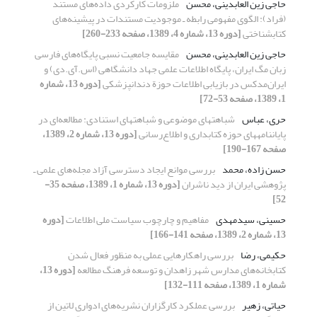
حاجی زین العابدینی، محسن
ملزومات کارکردی داده‌های مستند
(فراد): الگوی مفهومی رابطه ـ موجودیت مستندات در پیشینه‌های
کتابشناختی
[دوره 13، شماره 4، 1389، صفحه 233-260]
حاجی زین العابدینی، محسن
مقایسه جامعیت نسبی پایگاه‌های فارسی
زبان مگ ایران، پایگاه اطلاعات علمی جهاد دانشگاهی (اس.آی.دی) و
ایران‌مدکس در بازیابی اطلاعات حوزة دندانپزشکی
[دوره 13، شماره
1، 1389، صفحه 53-72]
حری، عباس
شباهتهای موضوعی و شباهتهای استنادی: مطالعه‌ای در
پایان‎نامه‎های حوزه کتابداری و اطلاع‎‌رسانی
[دوره 13، شماره 2، 1389،
صفحه 167-190]
حسن زاده، محمد
بررسی موانع ایجاد دسترسی آزاد مجله‌های علمی ـ
پژوهشی ایران از دید ناشران
[دوره 13، شماره 1، 1389، صفحه 35-
52]
حسینی، سیدمهدی
مفاهیم و چارچوب سیاست ملی اطلاعات
[دوره
13، شماره 2، 1389، صفحه 141-166]
حکیمی، رضا
بررسی راهکارهایی عملی به منظور فعال شدن
کتابخانه‌های مدارس شهر زاهدان و توسعه فرهنگ مطالعه
[دوره 13،
شماره 1، 1389، صفحه 111-132]
حیاتی، زهیر
بررسی عملکرد کارگزاران نشریه‌های ادواری لاتین از