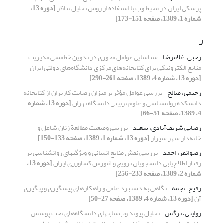
پزشکی ایران در محیط وب با استفاده از روش تحلیل تناظر
[دوره 13،
شماره 1، 1389، صفحه 151-173]
ر
رجبی، غلامرضا
شناسایی عوامل محوری در تدوین خط‌مشی مدیریت
منابع الکترونیکی برای کتابخانه‌های مرکزی دانشگاه‌های دولتی ایران
[دوره 13، شماره 4، 1389، صفحه 261-290]
رحیمی، صالح
بررسی عوامل مؤثر بر میزان رضایت کاربران از کتابخانه
دانشکده روانشناسی و علوم تربیتی دانشگاه تهران
[دوره 13، شماره
4، 1389، صفحه 51-66]
رضایی شریف‌آبادی، سعید
بررسی وضعیت مطالعة زنان شاغل و
خانه‌دار شهر شیراز
[دوره 13، شماره 1، 1389، صفحه 133-150]
رضوانفر، احمد
بررسی نقش منابع انسانی و ویژگیهای روانشناسی بر
رفتار اطلاع‌یابی دانشجویان ترویج و آموزش کشاورزی ایران
[دوره 13،
شماره 2، 1389، صفحه 233-256]
رفیع، نجمه
نگاهی به دستبرد علمی و راهکارهای پیشگیری و پیگیری
آن
[دوره 13، شماره 4، 1389، صفحه 27-50]
روایتی، نرگس
تحلیل پیوند وب‌سایتهای دانشگاه‌های تحت پوشش