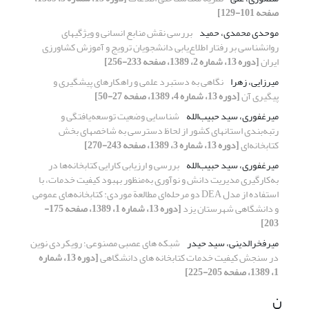
صفحه 101-129]
موحدی محمدی، حمید
بررسی نقش منابع انسانی و ویژگیهای
روانشناسی بر رفتار اطلاع‌یابی دانشجویان ترویج و آموزش کشاورزی
ایران
[دوره 13، شماره 2، 1389، صفحه 233-256]
میرزایی، زهرا
نگاهی به دستبرد علمی و راهکارهای پیشگیری و
پیگیری آن
[دوره 13، شماره 4، 1389، صفحه 27-50]
میرغفوری، سید حبیب‌الله
شناسایی وضعیت توسعه‌یافتگی و
رتبه‌بندی استانهای کشور از لحاظ دسترسی به شاخصهای بخش
کتابخانه‌ای
[دوره 13، شماره 3، 1389، صفحه 243-270]
میرغفوری، سید حبیب‌الله
بررسی و ارزیابی کارایی کتابخانه‌ها در
به‌کارگیری مدیریت دانش و نوآوری به‌منظور بهبود کیفیت خدمات، با
استفاده از مدل DEA دو مرحله‌ای مطالعة موردی: کتابخانه‌های عمومی
و دانشگاهی شهرستان یزد
[دوره 13، شماره 1، 1389، صفحه 175-
203]
میرفخرالدینی، سید حیدر
شبکه های عصبی مصنوعی؛ رویکردی نوین
در سنجش کیفیت خدمات کتابخانه های دانشگاهی
[دوره 13، شماره
1، 1389، صفحه 205-225]
ن