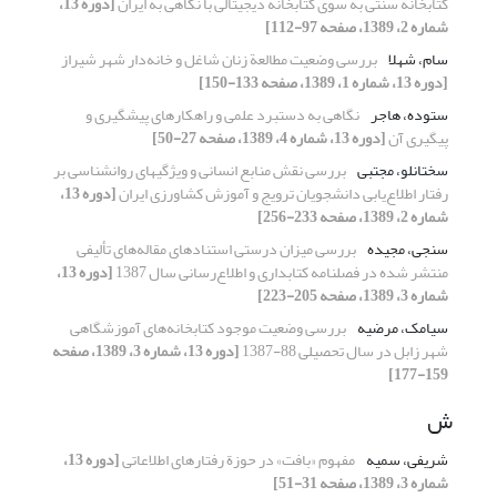
کتابخانه سنتی به سوی کتابخانه دیجیتالی با نگاهی به ایران
[دوره 13،
شماره 2، 1389، صفحه 97-112]
سام، شهلا
بررسی وضعیت مطالعة زنان شاغل و خانه‌دار شهر شیراز
[دوره 13، شماره 1، 1389، صفحه 133-150]
ستوده، هاجر
نگاهی به دستبرد علمی و راهکارهای پیشگیری و
پیگیری آن
[دوره 13، شماره 4، 1389، صفحه 27-50]
سختانلو، مجتبی
بررسی نقش منابع انسانی و ویژگیهای روانشناسی بر
رفتار اطلاع‌یابی دانشجویان ترویج و آموزش کشاورزی ایران
[دوره 13،
شماره 2، 1389، صفحه 233-256]
سنجی، مجیده
بررسی میزان درستی استنادهای مقاله‌های تألیفی
منتشر شده در فصلنامه کتابداری و اطلاع‌رسانی سال 1387
[دوره 13،
شماره 3، 1389، صفحه 205-223]
سیامک، مرضیه
بررسی وضعیت موجود کتابخانه‌های آموزشگاهی
شهر زابل در سال تحصیلی 88-1387
[دوره 13، شماره 3، 1389، صفحه
159-177]
ش
شریفی، سمیه
مفهوم «بافت» در حوزة رفتارهای اطلاعاتی
[دوره 13،
شماره 3، 1389، صفحه 31-51]