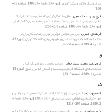
در فروشگاه الکترونیکی آمازون
[دوره 13، شماره 3، 1389، صفحه 85-
100]
فرچ پهلو، عبدالحسین
ملزومات کارکردی داده‌های مستند (فراد):
الگوی مفهومی رابطه ـ موجودیت مستندات در پیشینه‌های کتابشناختی
[دوره 13، شماره 4، 1389، صفحه 233-260]
فرهادی، مهران
بررسی عوامل مؤثر بر میزان رضایت کاربران از
کتابخانه دانشکده روانشناسی و علوم تربیتی دانشگاه تهران
[دوره 13،
شماره 4، 1389، صفحه 51-66]
ق
قاضی میرسعید، سید جواد
سنجش هوش سازمانی کارکنان
کتابخانه‌های دانشگاه فردوسی مشهد و آستان قدس رضوی
[دوره 13،
شماره 1، 1389، صفحه 9-33]
ک
کاظم پور، زهرا
بررسی میزان انتشارات ناشران تخصصی غیر دولتی در
حوزه کتابداری و اطلاع‌رسانی در سالهای 1387-1380
[دوره 13، شماره
2، 1389، صفحه 295-318]
کرمی، طاهره
بررسی عوامل مؤثر بر میزان رضایت کاربران از کتابخانه