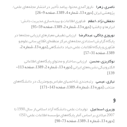
ناصری، زهرا
ناروزآمدی محتوا، پیامد تأخیر در انتشار مجله‌های علمی/
پژوهشی ایران
[دوره 13، شماره 4، 1389، صفحه 9-26]
نجفقلی نژاد، اعظم
فناوری اطلاعات و بهینه‌سازی مدیریت دانش:
ابزارها و چالشها
[دوره 13، شماره 2، 1389، صفحه 59-95]
نوروزی چاکلی، عبدالرضا
ارزیابی تطبیقی معیارهای ارزیابی مجله‌ها در
پایگاه گزارش استنادی مجله‌های مرکز منطقه‌ای اطّلاع‌رسانی علوم و
فنّاوری و پایگاه اطّلاعات علمی جهاد دانشگاهی
[دوره 13، شماره 2،
1389، صفحه 31-57]
نوکاریزی، محسن
ارزیابی ساختار و محتوای پایگاه‌های اطلاعاتی
الکترونیکی نشریه‌های ایرانی
[دوره 13، شماره 2، 1389، صفحه 113-
139]
نیازی، عیسی
رتبه‌بندی شاخصهای مقیاس وبومتریک در دانشگاه‌های
منتخب
[دوره 13، شماره 4، 1389، صفحه 143-171]
و
وزیری، اسماعیل
تولیدات علمی دانشگاه آزاد اسلامی از سال 1990 تا
2007 میلادی بر اساس آمار پایگاه‌های مؤسسه اطلاعات علمی (ISI)
[دوره 13، شماره 1، 1389، صفحه 73-90]