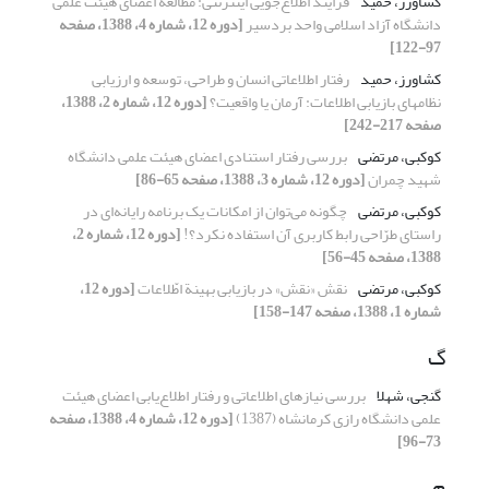
کشاورز، حمید
فرایند اطلاع‌جویی اینترنتی: مطالعة اعضای هیئت علمی
دانشگاه آزاد اسلامی واحد بردسیر
[دوره 12، شماره 4، 1388، صفحه
97-122]
کشاورز، حمید
رفتار اطلاعاتی انسان و طراحی،‌ توسعه و ارزیابی
نظامهای بازیابی اطلاعات: آرمان یا واقعیت؟
[دوره 12، شماره 2، 1388،
صفحه 217-242]
کوکبی، مرتضی
بررسی رفتار استنادی اعضای هیئت علمی دانشگاه
شهید چمران
[دوره 12، شماره 3، 1388، صفحه 65-86]
کوکبی، مرتضی
چگونه می‌توان از امکانات یک برنامه رایانه‌ای در
راستای طرّاحی رابط کاربری آن استفاده نکرد؟!
[دوره 12، شماره 2،
1388، صفحه 45-56]
کوکبی، مرتضی
نقش «نقش» در بازیابی بهینة اطّلاعات
[دوره 12،
شماره 1، 1388، صفحه 147-158]
گ
گنجی، شهلا
بررسی نیازهای اطلاعاتی و رفتار اطلاع‌یابی اعضای هیئت
علمی دانشگاه رازی کرمانشاه (1387)
[دوره 12، شماره 4، 1388، صفحه
73-96]
م