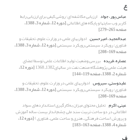
ع
عباس پور، جواد
ارزیابی مکاشفه ای: روشی کیفی برای ارزیابی رابط
کاربر وب سایتها و پایگاه های اطلاعاتی
[دوره 12، شماره 3، 1388،
صفحه 265-279]
عبدالمجید، امیرحسین
ادواریهای علمی در وزارت علوم، تحقیقات و
فناوری: رویکرد سیستمی رویکرد سیستمی
[دوره 12، شماره 3، 1388،
صفحه 169-208]
عصاره، فریده
بررسی وضعیت تولید اطلاعات علمی توسط اعضای
هیئت علمی پژوهشگاه صنعت نفت در سالهای1382ـ 1368
[دوره 12،
شماره 2، 1388، صفحه 119-144]
علیدوستی، سیروس
ادواریهای علمی در وزارت علوم، تحقیقات و
فناوری: رویکرد سیستمی رویکرد سیستمی
[دوره 12، شماره 3، 1388،
صفحه 169-208]
عینی، اکرم
تحلیل محتوای میزان به‌کارگیری استانداردهای سواد
اطلاعاتی در دو ساحت تربیت سند ملی چشم انداز بیست ساله آموزش
و پرورش (ساحت فرهنگی ـ هنری و ساحت علمی ـ فناوری )
[دوره 12،
شماره 4، 1388، صفحه 163-183]
ف