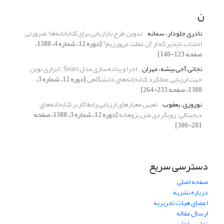
ن
نادری جلودار، سمانه
تدوین طرح بازاریابی برای کتابخانه‌ها: ضرورتی
اجتناب ناپذیر که از آن غفلت می‌ورزیم!
[دوره 12، شماره 4، 1388،
صفحه 123-140]
نجاتی آجی بیشه، مهران
اجرا و پیاده‌سازی مدل Sears : ابزاری نوین
جهت ارزیابی عملکرد کتابخانه‌های دانشگاهی
[دوره 12، شماره 3،
1388، صفحه 233-264]
نوروزی، یعقوب
تعیین معیارهای ارزیابی رابط کاربر کتابخانه‌های
دیجیتالی: رویکردی متن پژوهانه
[دوره 12، شماره 3، 1388، صفحه
281-300]
دسترسی سریع
صفحه اصلی
درباره نشریه
اعضای هیات تحریریه
ارسال مقاله
تماس با ما