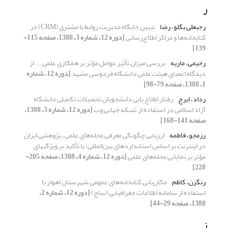
ر
رجبعلی بگلو، رضا
تبیین جایگاه مدیریت روابط با مشتری (CRM) در
کتابخانه‌ها و مراکز اطلاع‌رسانی
[دوره 12، شماره 3، 1388، صفحه 115-
139]
رحیمی، ماریه
بررسی میزان تأثیر عوامل مؤثر بر همکاری علمی ... از
دیدگاه اعضای هیئت علمی دانشگاه فردوسی مشهد
[دوره 12، شماره
1، 1388، صفحه 79-98]
رداد، ایرج
رفتار اطلاع یابی دانشجویان تحصیلات تکمیلی دانشگاه
آزاد اسلامی در استفاده از شبکه جهانی وب
[دوره 12، شماره 3، 1388،
صفحه 141-168]
رزمجو، فاطمه
ارزیابی چگونگی معرفی مجله‌های علمی ـ پژوهشی ایران
در اینترنت بر اساس استانداردهای بین‌المللی: با تأکید بر ویژگیهای
مؤثر بر نمایانی مجله‌های علمی
[دوره 12، شماره 4، 1388، صفحه 205-
228]
رنگزن، کاظم
مکان‌یابی کتابخانه‌های عمومی شهرستان اهواز با
استفاده از سامانة اطلاعات جغرافیایی (ساج)
[دوره 12، شماره 2،
1388، صفحه 29-44]
ز