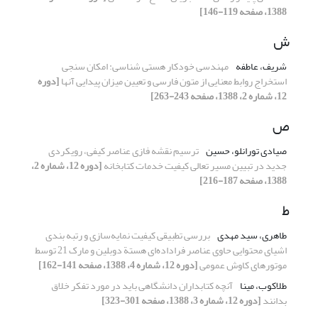
1388، صفحه 119-146]
ش
شریف، عاطفه
مهندسی خودکار هستی شناسی: امکان سنجی
استخراج روابط معنایی از متون فارسی و تعیین میزان پیدایی آنها
[دوره
12، شماره 2، 1388، صفحه 243-263]
ص
صیادی تورانلو، حسین
ترسیم نقشه فازی عناصر کیفی، رویکردی
جدید در تبیین مسیر تعالی کیفیت‌ خدمات ‌کتابخانه
[دوره 12، شماره 2،
1388، صفحه 187-216]
ط
طاهری، سید مهدی
بررسی تطبیقی کیفیت نمایه‌سازی و رتبه بندی
اشیای محتوایی حاوی عناصر فراداده‌ای هستة دوبلین و مارک 21 توسط
موتورهای کاوش عمومی
[دوره 12، شماره 4، 1388، صفحه 141-162]
طلاکوب، مینا
آنچه کتابداران دانشگاهی باید در مورد تفکر خلاق
بدانند
[دوره 12، شماره 3، 1388، صفحه 301-323]