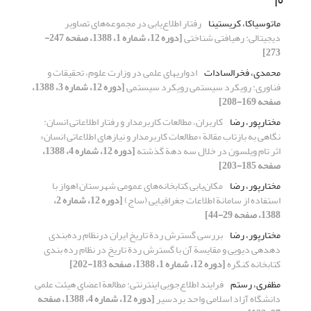
ماتوسیاکا، کریستینا
رفتار اطلاع‌‌یابی در مجموعه‌‌های تصاویر
دیجیتالی: رهیافتی شناختی
[دوره 12، شماره 1، 1388، صفحه 247-
273]
محمدی، فخرالسادات
ادواریهای علمی در وزارت علوم، تحقیقات و
فناوری: رویکرد سیستمی رویکرد سیستمی
[دوره 12، شماره 3، 1388،
صفحه 169-208]
مختارپور، رضا
کاربران، مطالعات کاربرمدار و رفتار اطلاعاتی انسان:
نگاهی به بازتاب مقالة «مطالعات کاربرمدار و نیازهای اطلاعاتی انسان»
اثر تام ویلسون در خلال سه دهة گذشته
[دوره 12، شماره 4، 1388،
صفحه 185-203]
مختارپور، رضا
مکان‌یابی کتابخانه‌های عمومی شهرستان اهواز با
استفاده از سامانة اطلاعات جغرافیایی (ساج)
[دوره 12، شماره 2،
1388، صفحه 29-44]
مختارپور، رضا
بررسی گسترش ردة تاریخ ایران درنظام رده‌بندی
دهدهی دیویی و مقایسة آن با گسترش ردة تاریخ در نظام رده بندی
کتابخانه کنگره
[دوره 12، شماره 1، 1388، صفحه 183-202]
مظفری، رستم
فرایند اطلاع‌جویی اینترنتی: مطالعة اعضای هیئت علمی
دانشگاه آزاد اسلامی واحد بردسیر
[دوره 12، شماره 4، 1388، صفحه