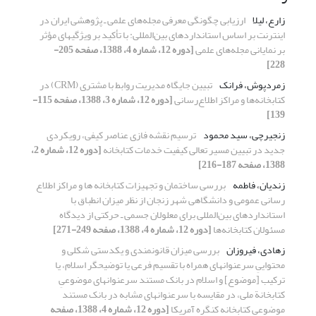
زارع، لیلا
ارزیابی چگونگی معرفی مجله‌های علمی ـ پژوهشی ایران در
اینترنت بر اساس استانداردهای بین‌المللی: با تأکید بر ویژگیهای مؤثر
بر نمایانی مجله‌های علمی
[دوره 12، شماره 4، 1388، صفحه 205-
228]
زمردپوش، فرانک
تبیین جایگاه مدیریت روابط با مشتری (CRM) در
کتابخانه‌ها و مراکز اطلاع‌رسانی
[دوره 12، شماره 3، 1388، صفحه 115-
139]
زنجیرچی، سید محمود
ترسیم نقشه فازی عناصر کیفی، رویکردی
جدید در تبیین مسیر تعالی کیفیت‌ خدمات ‌کتابخانه
[دوره 12، شماره 2،
1388، صفحه 187-216]
زندیان، فاطمه
بررسی ساختمان و تجهیزات کتابخانه ها و مراکز اطلاع
رسانی عمومی و دانشگاهی شهر زنجان از نظر میزان انطباق با
استانداردهای بین‌المللی برای معلولان جسمی ـ حرکتی از دیدگاه
مسئولان کتابخانه‌ها
[دوره 12، شماره 4، 1388، صفحه 249-271]
زهادی، فیروزان
بررسی میزان قانونمندی و یکدستی شکلی و
محتواییِ سرعنوانهای همراه با تقسیم فرعی یا توضیحگر اسلام، یا
ترکیب [موضوع] و اسلام در بانک مستند سرعنوانهای موضوعیِ
کتابخانة ملی، در مقایسه با سرعنوانهای مشابه در بانک مستند
موضوعی کتابخانه کنگره آمریکا
[دوره 12، شماره 4، 1388، صفحه