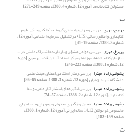
مسئولان کتابخانه‌ها
[دوره 12، شماره 4، 1388، صفحه 249-271]
پ
پریرخ، مهری
بررسی میزان توانمندی گروه بحث الکترونیکی علوم
کتابداری و اطلاع رسانی (LIS) در تشکیل سرمایه اجتماعی
[دوره 12،
شماره 3، 1388، صفحه 19-41]
پریرخ، مهری
بررسی عوامل مشوّق و بازدارنده اشتراک دانش در ...
سازمان کتابخانه‌ها، موزه‌ها و مرکز اسناد آستان قدس رضوی
[دوره
12، شماره 1، 1388، صفحه 223-246]
پشوتنی زاده، میترا
بررسی رفتار استنادی اعضای هیئت علمی
دانشگاه شهید چمران
[دوره 12، شماره 3، 1388، صفحه 65-86]
پشوتنی زاده، میترا
بررسی انگیزه‌‌های انتشار آثار علمی توسط
کتابداران
[دوره 12، شماره 2، 1388، صفحه 57-74]
پشوتنی زاده، میترا
تعیین ویژگیهای محتوایی مهم برای وب‌سایتهای
مخصوص نوجوانان 12ـ14 سالة ایرانی
[دوره 12، شماره 1، 1388،
صفحه 159-182]
ت