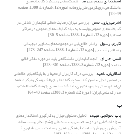
اسفندیاری مقدم، علیرضا
کیفیت‌‌سنجی عملکرد کتابخانه‌‌های
دانشگاهی: رویکردی متن‌‌پژوهانه
[دوره 12، شماره 1، 1388، صفحه
49-78]
اشرفی‌ریزی، حسن
بررسی میزان رضایت شغلی کتابداران شاغل در
کتابخانه‌های عمومی وابسته به نهاد کتابخانه‌های عمومی در مراکز
استانها
[دوره 12، شماره 1، 1388، صفحه 5-30]
اکبری، رسول
رفتار اطلاع‌‌یابی در مجموعه‌‌های تصاویر دیجیتالی:
رهیافتی شناختی
[دوره 12، شماره 1، 1388، صفحه 247-273]
السن، جان ای
آنچه کتابداران دانشگاهی باید در مورد تفکر خلاق
بدانند
[دوره 12، شماره 3، 1388، صفحه 301-323]
انتظاریان، ناهید
بررسی درک کاربران از محیط رابط پایگاه‎های اطلاعاتی
بر اساس مدل نیلسن (مقایسه پایگاه مقاله‎های الکترونیکی مرکز منطقه
ای اطلاع‌رسانی علوم و فناوری با پایگاه مقاله‌های پژوهشگاه اطلاعات و
مدارک علمی ایران)
[دوره 12، شماره 3، 1388، صفحه 43-64]
ب
باب الحوائجی، فهیمه
تحلیل محتوای میزان به‌کارگیری استانداردهای
سواد اطلاعاتی در دو ساحت تربیت سند ملی چشم انداز بیست ساله
آموزش و پرورش (ساحت فرهنگی ـ هنری و ساحت علمی ـ فناوری )