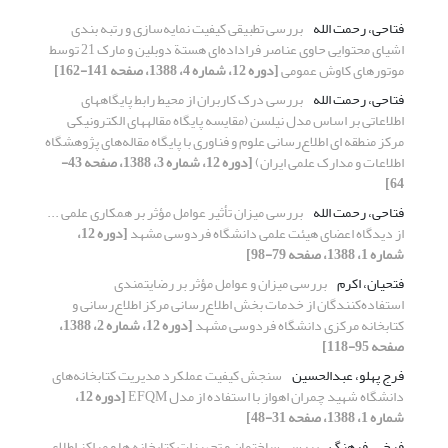
فتاحی، رحمت‌ الله
بررسی تطبیقی کیفیت نمایه‌سازی و رتبه بندی
اشیای محتوایی حاوی عناصر فراداده‌ای هستة دوبلین و مارک 21 توسط
موتورهای کاوش عمومی
[دوره 12، شماره 4، 1388، صفحه 141-162]
فتاحی، رحمت الله
بررسی درک کاربران از محیط رابط پایگاه‎های
اطلاعاتی بر اساس مدل نیلسن (مقایسه پایگاه مقاله‎های الکترونیکی
مرکز منطقه ای اطلاع‌رسانی علوم و فناوری با پایگاه مقاله‌های پژوهشگاه
اطلاعات و مدارک علمی ایران)
[دوره 12، شماره 3، 1388، صفحه 43-
64]
فتاحی، رحمت الله
بررسی میزان تأثیر عوامل مؤثر بر همکاری علمی ...
از دیدگاه اعضای هیئت علمی دانشگاه فردوسی مشهد
[دوره 12،
شماره 1، 1388، صفحه 79-98]
فتحیان، اکرم
بررسی میزان و عوامل مؤثر بر رضایتمندی
استفاده‌کنندگان از خدمات بخش اطلاع‌رسانی مرکز اطلاع‌رسانی و
کتابخانه مرکزی دانشگاه فردوسی مشهد
[دوره 12، شماره 2، 1388،
صفحه 95-118]
فرج پهلو، عبدالحسین
سنجش کیفیت عملکرد مدیریت کتابخانه‌های
دانشگاه شهید چمران اهواز با استفاده از مدل EFQM
[دوره 12،
شماره 1، 1388، صفحه 31-48]
فرخی، فرهنگ
بررسی ساختمان و تجهیزات کتابخانه ها و مراکز اطلاع