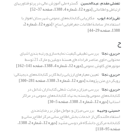
تفضلی مقدم، عبدالحسین
گستره ملی آموزش عالی در پرتو فناوریهای
ارتباطی و اطلاعاتی
[دوره 12، شماره 4، 1388، صفحه 37-52]
تقی زاده، ایوب
مکان‌یابی کتابخانه‌های عمومی شهرستان اهواز با
استفاده از سامانة اطلاعات جغرافیایی (ساج)
[دوره 12، شماره 2،
1388، صفحه 29-44]
ح
حریری، نجلا
بررسی تطبیقی کیفیت نمایه‌سازی و رتبه بندی اشیای
محتوایی حاوی عناصر فراداده‌ای هستة دوبلین و مارک 21 توسط
موتورهای کاوش عمومی
[دوره 12، شماره 4، 1388، صفحه 141-162]
حریری، نجلا
تعیین معیارهای ارزیابی رابط کاربر کتابخانه‌های دیجیتالی:
رویکردی متن پژوهانه
[دوره 12، شماره 3، 1388، صفحه 281-300]
حریری، نجلا
بررسی میزان رضایت شغلی کتابداران شاغل در
کتابخانه‌های عمومی وابسته به نهاد کتابخانه‌های عمومی در مراکز
استانها
[دوره 12، شماره 1، 1388، صفحه 5-30]
حسینی، وجیهه
بررسی میزان و عوامل مؤثر بر رضایتمندی
استفاده‌کنندگان از خدمات بخش اطلاع‌رسانی مرکز اطلاع‌رسانی و
کتابخانه مرکزی دانشگاه فردوسی مشهد
[دوره 12، شماره 2، 1388،
صفحه 95-118]