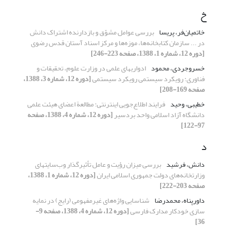
خ
خاتمیان‌فر، پریسا
بررسی عوامل مشوّق و بازدارنده اشتراک دانش
در ... سازمان کتابخانه‌ها، موزه‌ها و مرکز اسناد آستان قدس رضوی
[دوره 12، شماره 1، 1388، صفحه 223-246]
خسروجردی، محمود
ادواریهای علمی در وزارت علوم، تحقیقات و
فناوری: رویکرد سیستمی رویکرد سیستمی
[دوره 12، شماره 3، 1388،
صفحه 169-208]
خطیبی، وحید
فرایند اطلاع‌جویی اینترنتی: مطالعة اعضای هیئت علمی
دانشگاه آزاد اسلامی واحد بردسیر
[دوره 12، شماره 4، 1388، صفحه
97-122]
د
دانش، فرشید
بررسی میزان رؤیت و عامل تأثیرگذار وب‌سایتهای
وزارتخانه‌های دولت جمهوری اسلامی ایران
[دوره 12، شماره 1، 1388،
صفحه 203-222]
داورپناه، محمدرضا
شناسایی واژه‌های غیرمفهومی (رایج) در نمایه
سازی خودکار مدارک فارسی
[دوره 12، شماره 4، 1388، صفحه 9-
36]