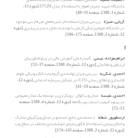
دانشگاه شهید چمران اهواز با استفاده از مدل EFQM
[دوره 12،
شماره 1، 1388، صفحه 31-48]
آریایی، منیژه
بررسی میزان استفاده از نشریه‌های غیرفارسی موجود
در دانشگاه علوم پزشکی کرمان با توجه به عامل دسترس‌پذیری
[دوره
12، شماره 2، 1388، صفحه 175-186]
ا
ابراهیم‌زاده، عیسی
گستره ملی آموزش عالی در پرتو فناوریهای
ارتباطی و اطلاعاتی
[دوره 12، شماره 4، 1388، صفحه 37-52]
احمدی، شکریه
بررسی میزان توانمندی گروه بحث الکترونیکی علوم
کتابداری و اطلاع رسانی (LIS) در تشکیل سرمایه اجتماعی
[دوره 12،
شماره 3، 1388، صفحه 19-41]
احمدی، نفیسه
مدل وب کوال : رویکردی بر توسعه یک مدل مفهومی
در بهبود کیفیت خدمات وب‌گاه‌ها
[دوره 12، شماره 4، 1388، صفحه
53-72]
ارسطوپور، شعله
دسته‌بندی نتایج جستجو بر مبنای ویژگیهای مدارک
و امکان‌سنجی استفاده از الگوریتمهای خوشه‌بندی مختلف در سطح وب
[دوره 12، شماره 2، 1388، صفحه 145-174]