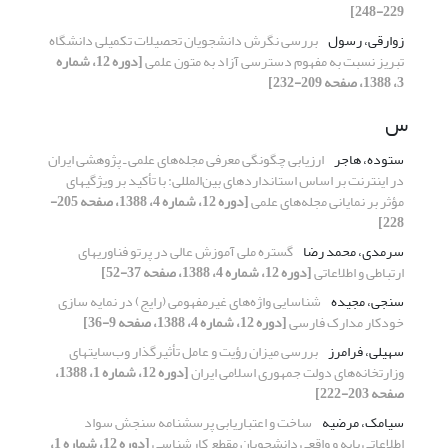
229-248]
زوارقی، رسول
بررسی نگرش دانشجویان تحصیلات تکمیلی دانشگاه
تبریز نسبت به مفهوم دسترسی آزاد به متون علمی
[دوره 12، شماره
3، 1388، صفحه 209-232]
س
ستوده، هاجر
ارزیابی چگونگی معرفی مجله‌های علمی ـ پژوهشی ایران
در اینترنت بر اساس استانداردهای بین‌المللی: با تأکید بر ویژگیهای
مؤثر بر نمایانی مجله‌های علمی
[دوره 12، شماره 4، 1388، صفحه 205-
228]
سرمدی، محمد رضا
گستره ملی آموزش عالی در پرتو فناوریهای
ارتباطی و اطلاعاتی
[دوره 12، شماره 4، 1388، صفحه 37-52]
سنجی، مجیده
شناسایی واژه‌های غیرمفهومی (رایج) در نمایه سازی
خودکار مدارک فارسی
[دوره 12، شماره 4، 1388، صفحه 9-36]
سهیلی، فرامرز
بررسی میزان رؤیت و عامل تأثیرگذار وب‌سایتهای
وزارتخانه‌های دولت جمهوری اسلامی ایران
[دوره 12، شماره 1، 1388،
صفحه 203-222]
سیامک، مرضیه
ساخت و اعتباریابی پرسشنامه سنجش سواد
اطلاعاتی پایه و واقعی دانشجویان مقطع کارشناسی
[دوره 12، شماره 1،