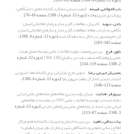
[دوره 12، شماره 4، 1388، صفحه 163-183]
باب الحوائجی، فهیمه
کیفیت‌‌سنجی عملکرد کتابخانه‌‌های دانشگاهی:
رویکردی متن‌‌پژوهانه
[دوره 12، شماره 1، 1388، صفحه 49-78]
بادن، دیوید
کاربران، مطالعات کاربرمدار و رفتار اطلاعاتی انسان:
نگاهی به بازتاب مقالة «مطالعات کاربرمدار و نیازهای اطلاعاتی انسان»
اثر تام ویلسون در خلال سه دهة گذشته
[دوره 12، شماره 4، 1388،
صفحه 185-203]
باوی، فرح
بررسی وضعیت تولید اطلاعات علمی توسط اعضای هیئت
علمی پژوهشگاه صنعت نفت در سالهای1382ـ 1368
[دوره 12، شماره
2، 1388، صفحه 119-144]
بصیریان جهرمی، رضا
تدوین طرح بازاریابی برای کتابخانه‌ها: ضرورتی
اجتناب ناپذیر که از آن غفلت می‌ورزیم!
[دوره 12، شماره 4، 1388،
صفحه 123-140]
بهروزفر، هدایت
میزان رؤیت‌پذیری مقاله‌های مجله‌های علمی ایرانی
نمایه شده در مؤسسه اطلاعات علمی (ISI) در مقایسه با مقاله‌های
ایرانی چاپ شده در مجله‌های علمی بین‌المللی خارجی
[دوره 12، شماره
3، 1388، صفحه 87-113]
بیات بداقی، ناهید
بررسی ساختمان و تجهیزات کتابخانه ها و مراکز
اطلاع رسانی عمومی و دانشگاهی شهر زنجان از نظر میزان انطباق با
استانداردهای بین‌المللی برای معلولان جسمی ـ حرکتی از دیدگاه