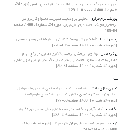
ضرورت تجربۀ جستجو و بازیابی اطلاعات در فرایند پژوهش
[دوره 24،
شماره 1، 1400، صفحه 110-129]
پورتلت نرم‌افزاری
تحلیلی بر وضعیت مدیریت محتوا و کاربری در
نرم‌افزارهای کتابخانه دیجیتالی ایران
[دوره 24، شماره 4، 1400، صفحه
84-109]
پیامبر (ص)
تأمّلات روشی و معناشناختی در بازشناسی سیره عفیفی
[دوره 24، شماره 2، 1400، صفحه 193-220]
پیکره متنی
واکاوی اثربخشی برچسب‌گذاری معنایی در رفع ابهام
معنایی هم‌نویسه‌های تخصصی از نظر میزان دقت در بازیابی متون علمی
[دوره 24، شماره 4، 1400، صفحه 31-59]
ت
تجاری‌سازی دانش
شناسایی، تبیین و رتبه‌بندی شاخص‌ها و عوامل
ایجاد و توسعه شرکت‌های دانش بنیان در رشته‌های علوم انسانی
[دوره 24، شماره 1، 1400، صفحه 50-77]
تذهیب
کتاب آرایی و تذهیب در نسخه های خطی نفیس دوره قاجار
[دوره 24، شماره 4، 1400، صفحه 205-235]
ترجمه
معرفی نسخه خطی قرآن مترجم 704
[دوره 24، شماره 3،
1400، صفحه 214-241]