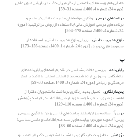
معنایی هم‌نویسه‌های تخصصی از نظر میزان دقت در بازیابی متون علمی
[دوره 24، شماره 4، 1400، صفحه 31-59]
برنامه‌های درسی
واکاوی مؤلفه‌های مدیریت دانش در منابع و
برنامه‌های درسی آموزش عالی (با استفاده از روش فراترکیب)
[دوره
24، شماره 4، 1400، صفحه 178-204]
بلوغ مدیریت دانش
ارزیابی بلوغ مدیریت دانش با استفاده از
مجموعه فازی نوع دو
[دوره 24، شماره 1، 1400، صفحه 156-173]
پ
پایان‌نامه
بررسی مخاطب‌شناسی در تقدیم‌نامه‌های پایان‌نامه‌های
دانشگاهی و حوزوی ارائه شده بعد از انقلاب اسلامی با تاکید بر نقش
فرهنگی و ارتباطی
[دوره 24، شماره 3، 1400، صفحه 33-59]
پدیدارنگاری
تحلیل پدیدارنگاری برداشت دانشجویان دکترا از
اهمیت و ضرورت تجربۀ جستجو و بازیابی اطلاعات در فرایند پژوهش
[دوره 24، شماره 1، 1400، صفحه 110-129]
پرس‌اُاُ
مطالعه میزان انطباق پیایندهای فارسی زبان با الگوی مفهومی
پرس‌اُاُ (نمونه موردی: پیایندهای رشته علم اطلاعات و دانش‌شناسی)
[دوره 24، شماره 4، 1400، صفحه 60-83]
پژوهش
تحلیل پدیدارنگاری برداشت دانشجویان دکترا از اهمیت و