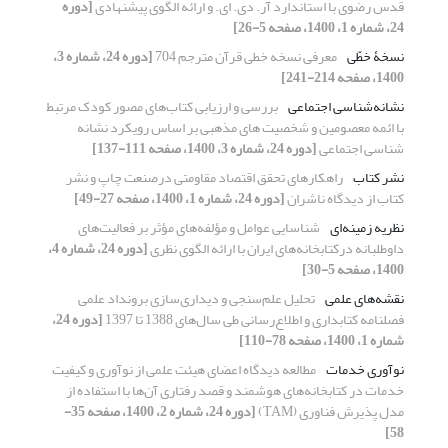
قدس رضوی با استاندارد آر. دی. ای. و ارائه الگوی پیشنهادی
[دوره
24، شماره 1، 1400، صفحه 5-26]
نسخۀ خطّی
معرفی نسخه خطی قرآن مترجم 704
[دوره 24، شماره 3،
1400، صفحه 214-241]
نشانه‌شناسی اجتماعی
بررسی و ارزیابی کتاب‌های مصور کودک مرتبط
با ائمه معصومین و شخصیت های مذهبی بر اساس رویکرد نشانه
شناسی اجتماعی
[دوره 24، شماره 3، 1400، صفحه 111-137]
نشر کتاب
راهکارهای تحقق اقتصاد مقاومتی درصنعت چاپ و نشر
کتاب از دیدگاه ناشران
[دوره 24، شماره 1، 1400، صفحه 27-49]
نظریه زمینه‌ای
شناسایی عوامل و مؤلفه‌های مؤثر بر فعالیت‌های
داوطلبانه درکتابخانه‌های ایران با ارائه الگوی نظری
[دوره 24، شماره 4،
1400، صفحه 5-30]
نقشه‌های علمی
تحلیل علم‌سنجی و دیداری‌سازی برونداد علمی
فصلنامه کتابداری و اطلاع‌رسانی طی سال‌های 1388 تا 1397
[دوره 24،
شماره 1، 1400، صفحه 78-110]
نوآوری خدمات
مطالعه دیدگاه اعضای هیئت علمی از نوآوری و کیفیت
خدمات در کتابخانه‌های هوشمند و قصد رفتاری آن‌ها با استفاده از
مدل پذیرش فناوری (TAM)
[دوره 24، شماره 2، 1400، صفحه 35-
58]