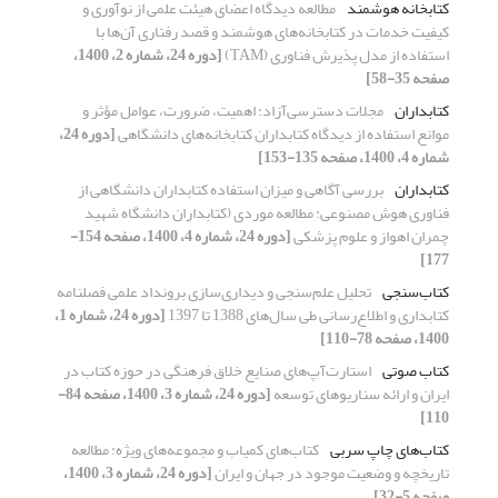
کتابخانه هوشمند
مطالعه دیدگاه اعضای هیئت علمی از نوآوری و
کیفیت خدمات در کتابخانه‌های هوشمند و قصد رفتاری آن‌ها با
استفاده از مدل پذیرش فناوری (TAM)
[دوره 24، شماره 2، 1400،
صفحه 35-58]
کتابداران
مجلات دسترسی‌آزاد: اهمیت، ضرورت، عوامل مؤثر و
موانع استفاده از دیدگاه کتابداران کتابخانه‌های دانشگاهی
[دوره 24،
شماره 4، 1400، صفحه 135-153]
کتابداران
بررسی آگاهی و میزان استفاده کتابداران دانشگاهی از
فناوری هوش مصنوعی: مطالعه موردی (کتابداران دانشگاه شهید
چمران اهواز و علوم پزشکی
[دوره 24، شماره 4، 1400، صفحه 154-
177]
کتاب‌سنجی
تحلیل علم‌سنجی و دیداری‌سازی برونداد علمی فصلنامه
کتابداری و اطلاع‌رسانی طی سال‌های 1388 تا 1397
[دوره 24، شماره 1،
1400، صفحه 78-110]
کتاب صوتی
استارت‌آپ‌های صنایع خلاق فرهنگی در حوزه کتاب در
ایران و ارائه سناریوهای توسعه
[دوره 24، شماره 3، 1400، صفحه 84-
110]
کتاب‌های چاپ سربی
کتاب‌های کمیاب و مجموعه‌های ویژه: مطالعه
تاریخچه و وضعیت موجود در جهان و ایران
[دوره 24، شماره 3، 1400،
صفحه 5-32]