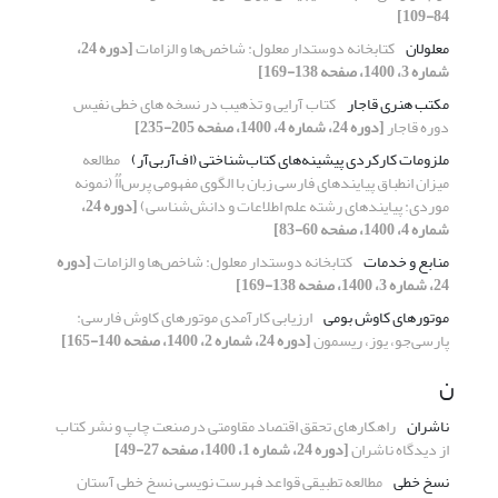
84-109]
معلولان
کتابخانه دوستدار معلول: شاخص‌ها و الزامات
[دوره 24،
شماره 3، 1400، صفحه 138-169]
مکتب هنری قاجار
کتاب آرایی و تذهیب در نسخه های خطی نفیس
دوره قاجار
[دوره 24، شماره 4، 1400، صفحه 205-235]
ملزومات کارکردی پیشینه‌های کتاب‌شناختی (اف‌آر‌بی‌آر)
مطالعه
میزان انطباق پیایندهای فارسی زبان با الگوی مفهومی پرس‌اُاُ (نمونه
موردی: پیایندهای رشته علم اطلاعات و دانش‌شناسی)
[دوره 24،
شماره 4، 1400، صفحه 60-83]
منابع و خدمات
کتابخانه دوستدار معلول: شاخص‌ها و الزامات
[دوره
24، شماره 3، 1400، صفحه 138-169]
موتورهای کاوش بومی
ارزیابی کارآمدی موتورهای کاوش فارسی:
پارسی‌جو، یوز، ریسمون
[دوره 24، شماره 2، 1400، صفحه 140-165]
ن
ناشران
راهکارهای تحقق اقتصاد مقاومتی درصنعت چاپ و نشر کتاب
از دیدگاه ناشران
[دوره 24، شماره 1، 1400، صفحه 27-49]
نسخ خطی
مطالعه تطبیقی قواعد فهرست نویسی نسخ خطی آستان