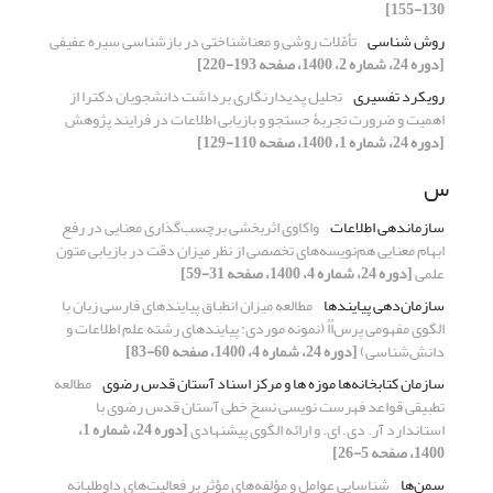
130-155]
روش شناسی
تأمّلات روشی و معناشناختی در بازشناسی سیره عفیفی
[دوره 24، شماره 2، 1400، صفحه 193-220]
رویکرد تفسیری
تحلیل پدیدارنگاری برداشت دانشجویان دکترا از
اهمیت و ضرورت تجربۀ جستجو و بازیابی اطلاعات در فرایند پژوهش
[دوره 24، شماره 1، 1400، صفحه 110-129]
س
سازماندهی اطلاعات
واکاوی اثربخشی برچسب‌گذاری معنایی در رفع
ابهام معنایی هم‌نویسه‌های تخصصی از نظر میزان دقت در بازیابی متون
علمی
[دوره 24، شماره 4، 1400، صفحه 31-59]
سازمان‌دهی پیایندها
مطالعه میزان انطباق پیایندهای فارسی زبان با
الگوی مفهومی پرس‌اُاُ (نمونه موردی: پیایندهای رشته علم اطلاعات و
دانش‌شناسی)
[دوره 24، شماره 4، 1400، صفحه 60-83]
سازمان کتابخانه‌ها موزه ها و مرکز اسناد آستان قدس رضوی
مطالعه
تطبیقی قواعد فهرست نویسی نسخ خطی آستان قدس رضوی با
استاندارد آر. دی. ای. و ارائه الگوی پیشنهادی
[دوره 24، شماره 1،
1400، صفحه 5-26]
سمن‌ها
شناسایی عوامل و مؤلفه‌های مؤثر بر فعالیت‌های داوطلبانه