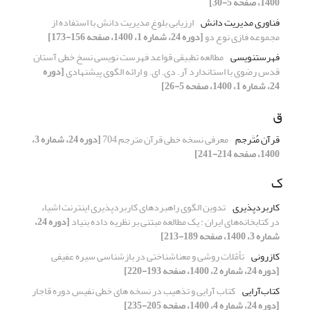
1400، صفحه 5-30]
فناوری مدیریت دانش
ارزیابی بلوغ مدیریت دانش با استفاده از
مجموعه فازی نوع دو
[دوره 24، شماره 1، 1400، صفحه 156-173]
فهرستنویسی
مطالعه تطبیقی قواعد فهرست نویسی نسخ خطی آستان
قدس رضوی با استاندارد آر. دی. ای. و ارائه الگوی پیشنهادی
[دوره
24، شماره 1، 1400، صفحه 5-26]
ق
قرآن مُتَرجم
معرفی نسخه خطی قرآن مترجم 704
[دوره 24، شماره 3،
1400، صفحه 214-241]
ک
کاربردپذیری
تدوین الگوی راهبردهای کاربردپذیری اینترنت اشیاء
در کتابخانه‌های ایران : یک مطالعه مبتنی بر نظریه داده بنیاد
[دوره 24،
شماره 3، 1400، صفحه 189-213]
کازرونی
تأمّلات روشی و معناشناختی در بازشناسی سیره عفیفی
[دوره 24، شماره 2، 1400، صفحه 193-220]
کتاب‌آرایی
کتاب آرایی و تذهیب در نسخه های خطی نفیس دوره قاجار
[دوره 24، شماره 4، 1400، صفحه 205-235]