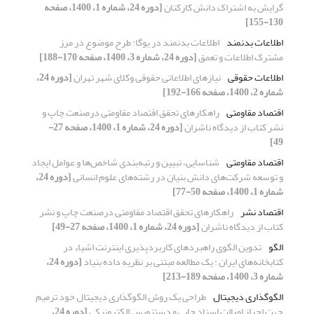
گرایش به اشتراک دانش کارکنان
[دوره 24، شماره 1، 1400، صفحه
130-155]
اطلاعات بدنمند
اطلاعات بدنمند در یوگا: طرح موضوع در مرز
مشترک اطلاعات و تعمق
[دوره 24، شماره 3، 1400، صفحه 170-188]
اطلاعات حقوقی
نیازهای اطلاعاتی حقوقی وکلای شهر تهران
[دوره 24،
شماره 2، 1400، صفحه 166-192]
اقتصاد مقاومتی
راهکارهای تحقق اقتصاد مقاومتی درصنعت چاپ و
نشر کتاب از دیدگاه ناشران
[دوره 24، شماره 1، 1400، صفحه 27-
49]
اقتصاد مقاومتی
شناسایی، تبیین و رتبه‌بندی شاخص‌ها و عوامل ایجاد
و توسعه شرکت‌های دانش بنیان در رشته‌های علوم انسانی
[دوره 24،
شماره 1، 1400، صفحه 50-77]
اقتصاد نشر
راهکارهای تحقق اقتصاد مقاومتی درصنعت چاپ و نشر
کتاب از دیدگاه ناشران
[دوره 24، شماره 1، 1400، صفحه 27-49]
الگو
تدوین الگوی راهبردهای کاربردپذیری اینترنت اشیاء در
کتابخانه‌های ایران : یک مطالعه مبتنی بر نظریه داده بنیاد
[دوره 24،
شماره 3، 1400، صفحه 189-213]
الگوگذاری دیجیتال
طراحی یک روش الگوگذاری دیجیتال خود ترمیم
جهت احراز اصالت اسناد چاپی و دستنویس الکترونیکی
[دوره 24،