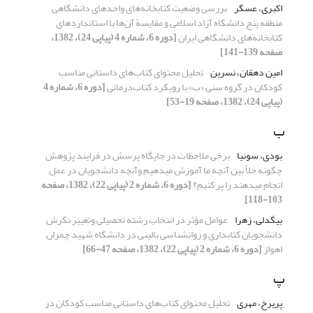
اکبری، عسگر
بررسی وضعیت کتابخانه‌های واحدهای دانشگاهی
منطقه پنج دانشگاه آزاد اسلامی و مقایسة آن‌ها با استانداردهای
کتابخانه‌های دانشگاهی ایران
[دوره 6، شماره 4 (پیاپی 24)، 1382،
صفحه 139-141]
امین دهقان، نسرین
تحلیل محتوای کتاب‌های داستانی مناسب
کودکان در گروه سنی «ب» با رویکرد کتاب‌درمانی
[دوره 6، شماره 4
(پیاپی 24)، 1382، صفحه 19-53]
ب
بودی، سونیا
برخی ملاحظات در جایگاه پرسش در فرایند پژوهش
چگونه خلأ بین آنچه ما آموزش می‏دهیم وآنچه دانشجویان در عمل
انجام می‏دهند را پر کنیم؟
[دوره 6، شماره 2 (پیاپی 22)، 1382، صفحه
103-118]
بیگدلی، زهرا
عوامل مؤثر در انتخاب رشته تحصیلی وتغییر نگرش
دانشجویان کتابداری و روانشناسی بالینی در دانشگاه شهید چمران
اهواز
[دوره 6، شماره 2 (پیاپی 22)، 1382، صفحه 47-66]
پ
پریرخ، مهری
تحلیل محتوای کتاب‌های داستانی مناسب کودکان در