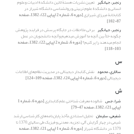
رنجبر، جهانگیر
تعیین نشریات هستة لاتین دانشکدة ادبیات وعلوم
انسانی و دانشکدة علوم تربیتی و روانشناسی دانشگاه شیراز در
کتابخانة میرزای شیرازی
[دوره 6، شماره 2 (پیاپی 22)، 1382، صفحه
87-102]
رنجبر، جهانگیر
برخی ملاحظات در جایگاه پرسش در فرایند پژوهش
چگونه خلأ بین آنچه ما آموزش می‏دهیم وآنچه دانشجویان در عمل
انجام می‏دهند را پر کنیم؟
[دوره 6، شماره 2 (پیاپی 22)، 1382، صفحه
103-118]
س
سالاری، محمود
نقش کتابدار دیجیتالی در مدیریت نظام‌های اطلاعات
دیجیتالی
[دوره 6، شماره 4 (پیاپی 24)، 1382، صفحه 109-124]
ش
شرا، جس
شالوده معرفت ‌شناختی علم کتابداری
[دوره 6، شماره 1
(پیاپی 21)، 1382، صفحه 47-79]
شفیعی، سلیمان
تحلیل استنادی مآخذ پایان‌نامه‌های کارشناسی ارشد
شیمی در چهار گرایش آلی، تجزیه، معدنی و فیزیک طی سالهای 1370 تا
1379 در دانشگاه شیراز
[دوره 6، شماره 1 (پیاپی 21)، 1382، صفحه