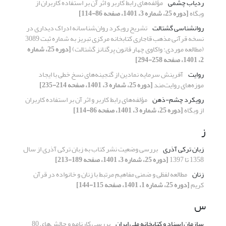
ردیاب چشمی
مؤلفه‌های رابط کاربر و اثر آن بر استفاده کاربران از
وبگاه
[دوره 25، شماره 3، 1401، صفحه 86-114]
روانشناسی گشتالت
تشریح رویکرد روان‌شناسانه ادراک دیداری در
نسخه قرآنی مذهب قاجاری کتابخانه مرکزی تبریز به شماره ثبت 3089
(مطالعه موردی: واکاوی چهار قانون پرگنانز گشتالت)
[دوره 25، شماره
2، 1401، صفحه 258-294]
روایت
آفرینش سرمایه نمادین از گنجینه‌های نسخ خطی با ایجاد
موزه‌های روایت‌مند
[دوره 25، شماره 3، 1401، صفحه 214-235]
رویکرد چشم-ذهن
مؤلفه‌های رابط کاربر و اثر آن بر استفاده کاربران
از وبگاه
[دوره 25، شماره 3، 1401، صفحه 86-114]
ز
زبان ترکی آذری
بررسی وضعیت نشر کتاب به زبان ترکی آذری از سال
1358 تا 1397
[دوره 25، شماره 3، 1401، صفحه 189-213]
زنان
مطالعه لفظی و ضمنی مفاهیم مرتبط با زنان و خانواده در قرآن
کریم
[دوره 25، شماره 1، 1401، صفحه 115-144]
س
سازمان اسناد و کتابخانه ملی ایران
بررسی کارنامه و چالش‌های 80