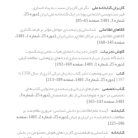
کاربران کتابخانه ملی
نگرش کاربران نسبت به پیاده‌سازی
فهرست‌نویسی اجتماعی پویا در اپک کتابخانه ملی ایران
[دوره 25،
شماره 3، 1401، صفحه 65-85]
کالاهای اطلاعاتی
شناسایی و رتبه‌بندی عوامل مؤثر بر قیمت‌گذاری
کالاهای اطلاعاتی در مراکز اطلاع‌رسانی ایران
[دوره 25، شماره 1، 1401،
صفحه 145-168]
کاوش تجربیات
کاوش تجربیات اعضای هیأت علمی پیشکسوت
دانشگاه شیراز درباره مستندسازی ایده های پژوهشی: مطالعه کیفی
[دوره 25، شماره 1، 1401، صفحه 169-192]
کتاب
بررسی وضعیت نشر کتاب به زبان ترکی آذری از سال 1358 تا
1397
[دوره 25، شماره 3، 1401، صفحه 189-213]
کتاب تخصصی
معیارهای ارزیابی و رتبه‌بندی محتوایی کتاب‌های
تخصصی در حوزه‌ علوم انسانی از نظر متخصصان
[دوره 25، شماره 3،
1401، صفحه 143-165]
کتابخانه
آینده علم اطلاعات و دانش شناسی: مروری نظام مند بر
مطالعات انجام شده در ایران و جهان
[دوره 25، شماره 2، 1401، صفحه
186-225]
کتابخانه
شناسایی و طبقه‌بندی کاربردهای هوش مصنوعی در بخش