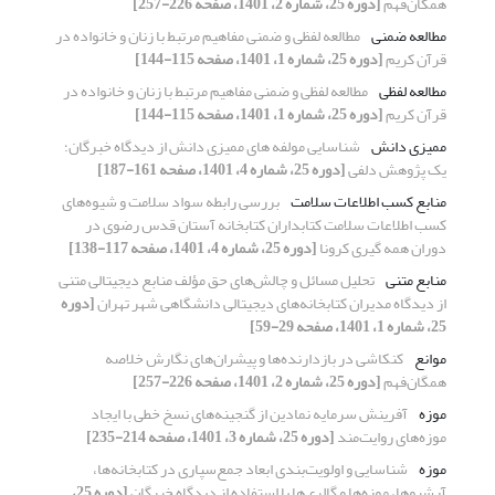
همگان‌فهم
[دوره 25، شماره 2، 1401، صفحه 226-257]
مطالعه ضمنی
مطالعه لفظی و ضمنی مفاهیم مرتبط با زنان و خانواده در
قرآن کریم
[دوره 25، شماره 1، 1401، صفحه 115-144]
مطالعه لفظی
مطالعه لفظی و ضمنی مفاهیم مرتبط با زنان و خانواده در
قرآن کریم
[دوره 25، شماره 1، 1401، صفحه 115-144]
ممیزی دانش
شناسایی مولفه های ممیزی دانش از دیدگاه خبرگان؛
یک پژوهش دلفی
[دوره 25، شماره 4، 1401، صفحه 161-187]
منابع کسب اطلاعات سلامت
بررسی رابطه سواد سلامت و شیو‌ه‌های
کسب اطلاعات سلامت کتابداران کتابخانه آستان قدس رضوی در
دوران همه گیری کرونا
[دوره 25، شماره 4، 1401، صفحه 117-138]
منابع متنی
تحلیل مسائل و چالش‌های حق ‏‌مؤلف منابع دیجیتالی متنی
از دیدگاه مدیران کتابخانه‌های دیجیتالی دانشگاهی شهر تهران
[دوره
25، شماره 1، 1401، صفحه 29-59]
موانع
کنکاشی در بازدارنده‌ها و پیشران‌های نگارش خلاصه
همگان‌فهم
[دوره 25، شماره 2، 1401، صفحه 226-257]
موزه
آفرینش سرمایه نمادین از گنجینه‌های نسخ خطی با ایجاد
موزه‌های روایت‌مند
[دوره 25، شماره 3، 1401، صفحه 214-235]
موزه
شناسایی و اولویت‌بندی ابعاد جمع‌سپاری در کتابخانه‌ها،
آرشیوها، موزه‌ها و گالری‌ها با استفاده از دیدگاه خبرگان
[دوره 25،