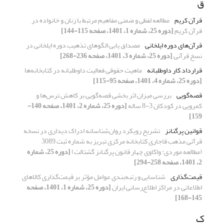
ق
قرآن کریم
مطالعه لفظی و ضمنی مفاهیم مرتبط با زنان و خانواده در
قرآن کریم
[دوره 25، شماره 1، 1401، صفحه 115-144]
قرآن‌های دوره‬ ایلخانی
مصداق یابی الگوهای تذهیب دوره ایلخانی در
نسخ قرآنی
[دوره 25، شماره 3، 1401، صفحه 236-268]
قرارداد کار داوطلبانه
ماهیت حقوقی فعالیت داوطلبانه در کتابخانه‌ها
[دوره 25، شماره 4، 1401، صفحه 95-115]
قصه‌گویی
بررسی میزان اثر بخشی قصه‌گویی بر کاهش ترس‌ها و
کمرویی در کودکان 3-8 ساله
[دوره 25، شماره 2، 1401، صفحه 140-
159]
قوانین پرگنانز
تشریح رویکرد روان‌شناسانه ادراک دیداری در نسخه
قرآنی مذهب قاجاری کتابخانه مرکزی تبریز به شماره ثبت 3089
(مطالعه موردی: واکاوی چهار قانون پرگنانز گشتالت)
[دوره 25، شماره
2، 1401، صفحه 258-294]
قیمت‌گذاری
شناسایی و رتبه‌بندی عوامل مؤثر بر قیمت‌گذاری کالاهای
اطلاعاتی در مراکز اطلاع‌رسانی ایران
[دوره 25، شماره 1، 1401، صفحه
145-168]
ک