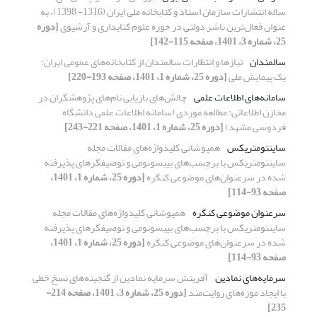
ساله انتشارات سازمان اسناد و کتابخانه ملی ایران (1316- 1398)، به
عنوان فعال‌ترین ناشر دولتی در حوزه علوم کتابداری و آرشیوی
[دوره
25، شماره 3، 1401، صفحه 115-142]
سالمندان
نیازها و انتظارات سالمندان از کتابخانه‌های عمومی ایران:
یک پیمایش ملی
[دوره 25، شماره 1، 1401، صفحه 193-220]
سامانه‌های اطلاعات علمی
چالش‌های بازیابی نام‌های پژوهشگران در
مخازن اطلاعاتی: مطالعه موردی (سامانه اطلاعات علمی دانشگاه
فردوسی مشهد)
[دوره 25، شماره 1، 1401، صفحه 221-243]
ساینتومتریکس
همپوشانی کلیدواژه‌های مقالات مجله
ساینتومتریکس با برچسب‌های بیبسونومی و توصیفگرهای پذیرفته
شده در سرعنوان‌های موضوعی کنگره
[دوره 25، شماره 1، 1401،
صفحه 93-114]
سرعنوان ‌موضوعی کنگره
همپوشانی کلیدواژه‌های مقالات مجله
ساینتومتریکس با برچسب‌های بیبسونومی و توصیفگرهای پذیرفته
شده در سرعنوان‌های موضوعی کنگره
[دوره 25، شماره 1، 1401،
صفحه 93-114]
سرمایه‌های نمادین
آفرینش سرمایه نمادین از گنجینه‌های نسخ خطی
با ایجاد موزه‌های روایت‌مند
[دوره 25، شماره 3، 1401، صفحه 214-
235]