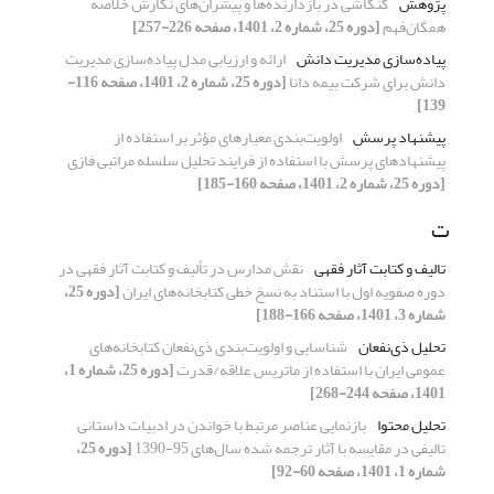
پژوهش
کنکاشی در بازدارنده‌ها و پیشران‌های نگارش خلاصه
همگان‌فهم
[دوره 25، شماره 2، 1401، صفحه 226-257]
پیاده‌سازی مدیریت دانش
ارائه و ارزیابی مدل پیاده‌سازی مدیریت
دانش برای شرکت بیمه دانا
[دوره 25، شماره 2، 1401، صفحه 116-
139]
پیشنهاد پرسش
اولویت‌بندی معیارهای مؤثر بر استفاده از
پیشنهادهای پرسش با استفاده از فرایند تحلیل سلسله مراتبی فازی
[دوره 25، شماره 2، 1401، صفحه 160-185]
ت
تالیف و کتابت آثار فقهی
نقش مدارس در تألیف و کتابت آثار فقهی در
دوره صفویه اول با استناد به نسخ خطی کتابخانه‌های ایران
[دوره 25،
شماره 3، 1401، صفحه 166-188]
تحلیل ذی‌نفعان
شناسایی و اولویت‌بندی ذی‌نفعان کتابخانه‌های
عمومی ایران با استفاده از ماتریس علاقه/قدرت
[دوره 25، شماره 1،
1401، صفحه 244-268]
تحلیل محتوا
بازنمایی عناصر مرتبط با خواندن در ادبیات داستانی
تالیفی در مقایسه با آثار ترجمه شده‌ سال‌های 95-1390
[دوره 25،
شماره 1، 1401، صفحه 60-92]