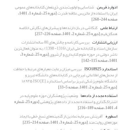
ادوارد فریمن
شناسایی و اولویت‌بندی ذی‌نفعان کتابخانه‌های عمومی
ایران با استفاده از ماتریس علاقه/قدرت
[دوره 25، شماره 1، 1401،
صفحه 244-268]
ارتباط علمی
کنکاشی در بازدارنده‌ها و پیشران‌های نگارش خلاصه
همگان‌فهم
[دوره 25، شماره 2، 1401، صفحه 226-257]
ارزیابی انتشارات
بررسی کارنامه و چالش‌های 80 ساله انتشارات
سازمان اسناد و کتابخانه ملی ایران (1316- 1398)، به عنوان فعال‌ترین
ناشر دولتی در حوزه علوم کتابداری و آرشیوی
[دوره 25، شماره 3،
1401، صفحه 115-142]
استاندارد ISO18925
بررسی میزان رعایت معیار‌های مرتبط با حفاظت
از محمل‌های اطلاعاتی غیرچاپی در کتابخانه‌‌های دانشگاه تبریز و
دانشگاه علوم ‌پزشکی تبریز براساس استاندارد [E] ۱۸۹۲۵ ISO
[دوره 25، شماره 2، 1401، صفحه 5-33]
استفاده مجدد از داده‌ها
وضعیت پژوهشگران حوزه علوم پایه در
اشتراک‌گذاری و استفاده مجدد از داده‌های پژوهشی
[دوره 25، شماره
4، 1401، صفحه 189-216]
اسطوره
آفرینش سرمایه نمادین از گنجینه‌های نسخ خطی با ایجاد
موزه‌های روایت‌مند
[دوره 25، شماره 3، 1401، صفحه 214-235]