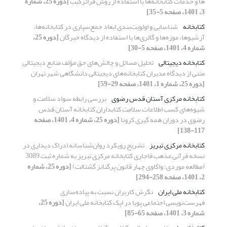
ها و خدمات کتابخانه‌ها با استفاده از روش فراترکیب
[دوره 25، شماره
3، 1401، صفحه 5-35]
کتابخانه
شناسایی و اولویت‌بندی ابعاد جمع‌سپاری در کتابخانه‌ها،
آرشیوها، موزه‌ها و گالری‌ها با استفاده از دیدگاه خبرگان
[دوره 25،
شماره 4، 1401، صفحه 5-30]
کتابخانه‏ دیجیتالی
تحلیل مسائل و چالش‌های حق ‏‌مؤلف منابع دیجیتالی
متنی از دیدگاه مدیران کتابخانه‌های دیجیتالی دانشگاهی شهر تهران
[دوره 25، شماره 1، 1401، صفحه 29-59]
کتابخانه مرکزی آستان قدس رضوی
بررسی رابطه سواد سلامت و
شیو‌ه‌های کسب اطلاعات سلامت کتابداران کتابخانه آستان قدس
رضوی در دوران همه گیری کرونا
[دوره 25، شماره 4، 1401، صفحه
117-138]
کتابخانه مرکزی تبریز
تشریح رویکرد روان‌شناسانه ادراک دیداری در
نسخه قرآنی مذهب قاجاری کتابخانه مرکزی تبریز به شماره ثبت 3089
(مطالعه موردی: واکاوی چهار قانون پرگنانز گشتالت)
[دوره 25، شماره
2، 1401، صفحه 258-294]
کتابخانه ملی ایران
نگرش کاربران نسبت به پیاده‌سازی
فهرست‌نویسی اجتماعی پویا در اپک کتابخانه ملی ایران
[دوره 25،
شماره 3، 1401، صفحه 65-85]