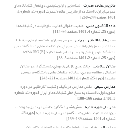
ماتریس علاقه/قدرت
شناسایی و اولویت‌بندی ذی‌نفعان کتابخانه‌های
عمومی ایران با استفاده از ماتریس علاقه/قدرت
[دوره 25، شماره 1،
1401، صفحه 244-268]
ماده 10 قانون مدنی
ماهیت حقوقی فعالیت داوطلبانه در کتابخانه‌ها
[دوره 25، شماره 4، 1401، صفحه 95-115]
محمل‌های اطلاعاتی غیرچاپی
بررسی میزان رعایت معیار‌های مرتبط با
حفاظت از محمل‌های اطلاعاتی غیرچاپی در کتابخانه‌‌های دانشگاه تبریز و
دانشگاه علوم ‌پزشکی تبریز براساس استاندارد [E] ۱۸۹۲۵ ISO
[دوره 25، شماره 2، 1401، صفحه 5-33]
مخازن سازمانی
چالش‌های بازیابی نام‌های پژوهشگران در مخازن
اطلاعاتی: مطالعه موردی (سامانه اطلاعات علمی دانشگاه فردوسی
مشهد)
[دوره 25، شماره 1، 1401، صفحه 221-243]
مدارس شیعی
نقش مدارس در تألیف و کتابت آثار فقهی در دوره
صفویه اول با استناد به نسخ خطی کتابخانه‌های ایران
[دوره 25، شماره
3، 1401، صفحه 166-188]
مدرسان حوزه علمیه
نقش اشتراک‌گذاری دانش در تمایل به وحدت
بین اعضای هیئت علمی دانشگاه و مدرسان حوزه علمیه
[دوره 25،
شماره 4، 1401، صفحه 139-159]
مدل‌سازی
طراحی مدل تعامل کاربران با برنامه‌های کتابخوان