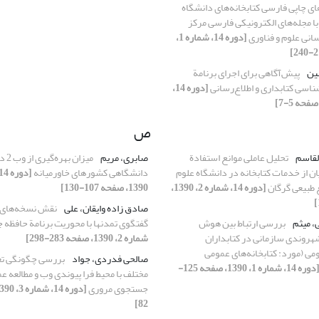
ای چاپی فارسی کتابخانه‌های دانشگاه
 مجله‌های الکترونیکی فارسی مرکز
سانی علوم و فناوری
[دوره 14، شماره 1،
ین
پیش‌آگاهی برای اجرای برنامة
اسی کتابداری و اطلاع‌رسانی
[دوره 14،
ص
لقاسم
تحلیل عاملی موانع استفادة
صابری، مریم
میزان
 از خدمات کتابخانه در دانشگاه علوم
دانشگاهی کشورهای خاورمیانه
 طبیعی گرگان
[دوره 14، شماره 2، 1390،
1390، صفحه 107-130]
صادق زاده وایقان، علی
نقش نسخه‌های 
، میثم
بررسی ارتباط بین هوش
گفتگوی تمدنها با محوریت برنامة حافظه 
شهروندی سازمانی در کتابداران
شماره 2، 1390، صفحه 283-298]
ومی (مورد: کتابخانه‌های عمومی
صالحی فدردی، جواد
بررسی چگونگی تعا
[دوره 14، شماره 1، 1390، صفحه 125-
مختلف با محیط فرا پیوندی وب و مطالعه عم
جستجوی مروری
82]