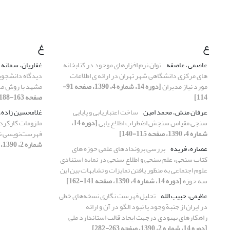
ع
غ
عاصمی، عاصفه
توان نرم افزارهای موجود در کتابخانه
غفاریان، سمانه
های مرکزی دانشگاهی شهر تهران در ارائه ی اطلاعات
دیدگاه دانشجوی
مورد نیاز مدیران
[دوره 14، شماره 4، 1390، صفحه 91-
مشهد با روش م
114]
صفحه 163-188]
عرفان منش، محمد امین
ساخت اعتباریابی و پایایی
غلامحسین زاده،
سنجی مقیاس سنجش اضطراب اطلاع یابی
[دوره 14،
ملزومات کارکردی
شماره 4، 1390، صفحه 115-140]
فهرست‌نویسی ن
شماره 2، 1390، صفحه 171-192]
عصاره، فریده
بررسی بروندادهای علمی حوزه های
کتاب سنجی، علم سنجی و اطلاع سنجی در نمایه استنادی
علوم اجتماعی به منظور یافتن تمایزات و تشابهات بین این
سه حوزه
[دوره 14، شماره 4، 1390، صفحه 141-162]
عظیمی، حبیب الله
تحلیل فهرست نگاری نسخه‌های خطی
در ایران از جنبة وجود یا نبود الگو در آن و ارائه
راهکارهای بهبودی درجهت ایجاد قالب استاندارد ملی
[دوره 14، شماره 2، 1390، صفحه 263-282]