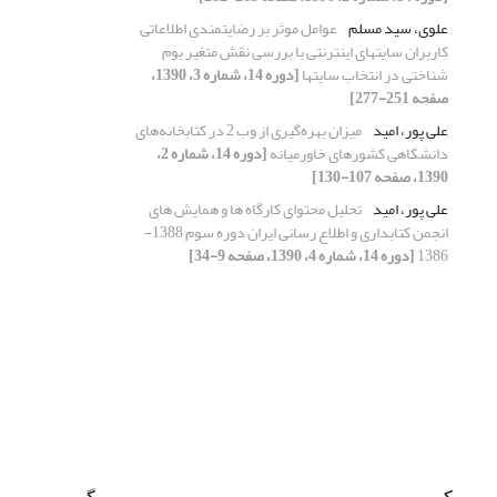
علوی، سید مسلم
عوامل موثر بر رضایتمندی اطلاعاتی
کاربران سایتهای اینترنتی با بررسی نقش متغیر بوم
شناختی در انتخاب سایتها
[دوره 14، شماره 3، 1390،
صفحه 251-277]
علی پور، امید
میزان بهره‌گیری از وب 2 در کتابخانه‌های
دانشگاهی کشورهای خاورمیانه
[دوره 14، شماره 2،
1390، صفحه 107-130]
علی پور، امید
تحلیل محتوای کارگاه ها و همایش های
انجمن کتابداری و اطلاع رسانی ایران دوره سوم 1388-
1386
[دوره 14، شماره 4، 1390، صفحه 9-34]