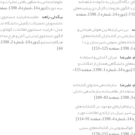
ای: نگاه کاربران به خانواده شاهنامه
علوم اجتماعی به منظور یافتن تمایزات و ت
رد الگوی ملزومات کارکردی پیشینه‌های
سه حوزه
[دوره 14، شماره 4، 1390، صفحه 141-162]
[دوره 14، شماره 1، 1390، صفحه
بیگدلی، زاهد
مقایسه فرایند جستجوی ا
دانشجویان تحصیلات تکمیلی دانشگاه شهی
مد
بررسی ارتباط بین هوش هیجانی و
مدل « فرایند جستجوی اطلاعات» کولثاو به 
ازمانی در کتابداران کتابخانه‌های
الگوی جستجوی اینترنتی آنان و طرح مداخل
تابخانه‌های عمومی شهرستان یزد)
هنگام جستجو
44]
، علیرضا
میزان آشنایی و استفاده
نه‌های دانشگاهی همدان از امکانات و
[دوره 14، شماره 1، 1390، صفحه 155-
، علیرضا
سازماندهی محتوای کتابخانه
 استفاده از نظام ساده سازماندهی دانش
ن نرم افزارهای موجود در کتابخانه های
شهر تهران در ارائه ی اطلاعات مورد
 صفحه 91-114]
فوکسونومی در کتابخانه‌های سنتی