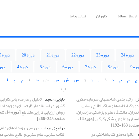
ارسال مقاله
داوران
تماس با ما
دوره 24
دوره 23
دوره 22
دوره 21
دوره 20
دوره 19
ره 9
دوره 8
دوره 7
دوره 6
دوره 5
دوره 4
دوره
چ
ح
خ
د
ذ
ر
ز
ژ
س
ش
ص
ض
ط
ظ
ع
غ
ف
ب
یل
رتبه بندی شاخصهای سرمایه فکری
بابایی، حمید
تحلیل و عارضه یابی کارایی
ی: کتابخانه ها و مراکز اطلاع رسانی
کشور در استفاده از ظرفیتهای موجود اطلا
دران، دانشگاه علوم پزشکی مازندران،
روش ارزیابی کارایی متقاطع
لستان و علوم پزشکی گرگان
[دوره 14،
صفحه 245-266]
برایرپور، رباب
بررسی بروندادهای علمی
خانواده‌های کتابشناختی در
کتاب سنجی، علم سنجی و اطلاع سنجی در 