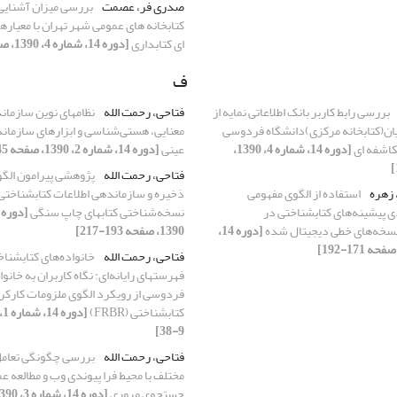
صدری فر، عصمت
بررسی میزان آشنایی 
کتابخانه های عمومی شهر تهران با معیاره
ای کتابداری
[دوره 14، شماره 4، 1390، صفحه 35-70]
ف
بررسی رابط کاربر بانک اطلاعاتی نمایه از
فتاحی، رحمت الله
نظامهای نوین سازما
ان(کتابخانه مرکزی)دانشگاه فردوسی
معنایی، هستی‌شناسی و ابزارهای سازما
کاشفه ای
[دوره 14، شماره 4، 1390،
عینی
[دوره 14، شماره 2، 1390، صفحه 45-70]
فتاحی، رحمت الله
پژوهشی پیرامون الگ
 زهره
استفاده از الگوی مفهومی
ذخیره و سازماندهی اطلاعات کتابشناختی 
 پیشینه‌های کتابشناختی در
نسخه‌شناختی کتابهای چاپ سنگی
سخه‌های خطی دیجیتال شده
[دوره 14،
1390، صفحه 193-217]
فتاحی، رحمت الله
خانواده‌های کتابشناخ
فهرستهای رایانه‌ای: نگاه کاربران به خانو
فردوسی از رویکرد الگوی ملزومات کارکر
کتابشناختی (FRBR)
9-38]
فتاحی، رحمت الله
بررسی چگونگی تعامل
مختلف با محیط فرا پیوندی وب و مطالعه عم
جستجوی مروری