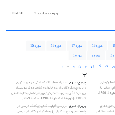
ورود به سامانه
ENGLISH
دوره 18
دوره 17
دوره 16
دوره 15
 3
دوره 2
دوره 1
ق
ک
گ
ل
م
ن
و
ه
ی
پ
 استان های
پریرخ، مهری
خانواده‌های کتابشناختی در فهرستهای
ع رسانی با
رایانه‌ای: نگاه کاربران به خانواده شاهنامه فردوسی از
[دوره 14، شماره 4، 1390،
رویکرد الگوی ملزومات کارکردی پیشینه‌های کتابشناختی
(FRBR)
[دوره 14، شماره 1، 1390، صفحه 9-38]
 حوزه های
پریرخ، مهری
بررسی قابلیت کتابهای کمک ‏درسی در
نمایه استنادی
پاسخ‏دهی به پرسشهای پژوهش‏‏گرا در کتابهای درسی