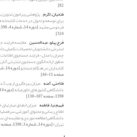
82]
فتحیان، اکرم
پژوهشی پیرامون تدوین بر
برای توسعه و تحول در خدمات کتابخانه ه
فردوسی مشهد
324]
فرج پهلو، عبدالحسین
مقایسه فرایند 
اینترنتی دانشجویان تحصیلات تکمیلی دا
چمران با مدل « فرایند جستجوی اطلاعات» 
منظور ارائه الگوی جستجوی اینترنتی آنان
کتابداران در هنگام جستجو
صفحه 11-44]
فلاحتی، آمنه
میزان
دانشگاهی کشورهای خاورمیانه
1390، صفحه 107-130]
فهیم نیا، فاطمه
میزان انطباق مهارتهای
اطلاع رسانی و محتوای آموزشی سرفصلها
دانشگاهی(مطالعه موردی و مقایسه ای س
تهران)
[دوره 14، شماره 3، 1390، صفحه 193-223]