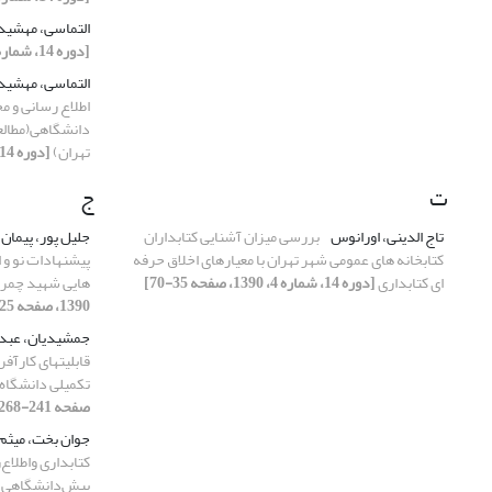
التماسی، مهشید
[دوره 14، شماره 2، 1390، صفحه 155-170]
التماسی، مهشید
اطلاع رسانی و 
دانشگاهی(مطالع
تهران)
[دوره 14، شماره 3، 1390، صفحه 193-223]
ت
ج
تاج الدینی، اورانوس
بررسی میزان آشنایی کتابداران
جلیل پور، پیمان
کتابخانه های عمومی شهر تهران با معیارهای اخلاق حرفه
پیشنهادات نو و ا
ای کتابداری
[دوره 14، شماره 4، 1390، صفحه 35-70]
هایی شهید چمرا
1390، صفحه 225-250]
جمشیدیان، عبد
قابلیتهای کارآف
تکمیلی دانشگاه
صفحه 241-268]
جوان بخت، میثم
کتابداری واطلاع
پیش‌دانشگاهی (شا