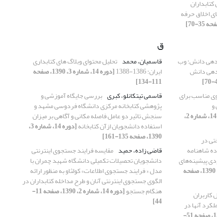
کتابداران
ای اخلاق حرفه
ق
ندهی دانش: وب
قاسمیان، محمد
تحلیل محتوای وبلاگ های کتابداری
ندهی دانش
ایران: 1386-1388
[دوره 14، شماره 3، 1390، صفحه
111-134]
وی مناسب برای
قاسمی تیتکانلو، کبری
بررسی جایگاه آموزشی و
و
پژوهشی کتابخانه مرکزی دانشگاه فردوسی مشهد و
[دوره 14، شماره 2،
سنجش تاثیر دو عامل فاصله مکانی و آگاهی بر میزان
استفاده دانشجویان ازآن کتابخانه
[دوره 14، شماره 3،
1390، صفحه 135-161]
تی در
اده شاهنامه
قاضی زاده، حمید
مقایسه فرایند جستجوی اینترنتی
دی پیشینه‌های
دانشجویان تحصیلات تکمیلی دانشگاه شهید چمران با
[دوره 14، شماره 1، 1390، صفحه
مدل « فرایند جستجوی اطلاعات» کولثاو به منظور ارائه
الگوی جستجوی اینترنتی آنان و طرح مداخله کتابداران در
هنگام جستجو
[دوره 14، شماره 2، 1390، صفحه 11-
 کاربران
44]
لکرد آنها در
[دوره 14، شماره 3، 1390، صفحه 51-