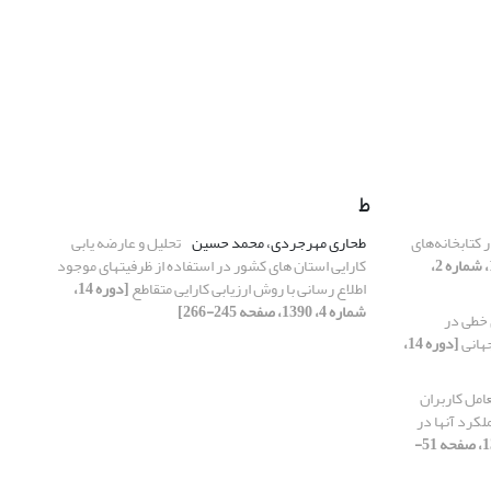
ط
 بهره‌گیری از وب 2 در کتابخانه‌های
طحاری مهرجردی، محمد حسین
تحلیل و عارضه یابی
[دوره 14، شماره 2،
کارایی استان های کشور در استفاده از ظرفیتهای موجود
اطلاع رسانی با روش ارزیابی کارایی متقاطع
[دوره 14،
شماره 4، 1390، صفحه 245-266]
خطی در
جهانی
[دوره 14،
مل کاربران
لکرد آنها در
[دوره 14، شماره 3، 1390، صفحه 51-