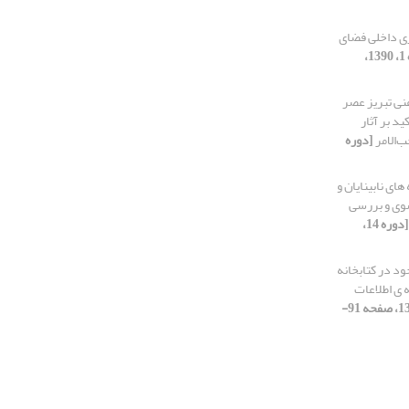
ری داخلی فضای
[دوره 14، شماره 1، 1390،
نی تبریز عصر
ید بر آثار
‌الامر
[دوره
ای نابینایان و
ضوی و بررسی
[دوره 14،
ود در کتابخانه
 ی اطلاعات
[دوره 14، شماره 4، 1390، صفحه 91-