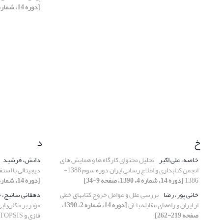
[دوره 14، شماره 1، 1390، صفحه 297-318]
خ
د
خاصه، علی اکبر
تحلیل محتوای کارگاه ها و همایش های
دانش، فرشید
انجمن کتابداری و اطلاع رسانی ایران دوره سوم 1388-
دیجیتالی با است
1386
[دوره 14، شماره 4، 1390، صفحه 9-34]
[دوره 14، شماره 3، 1390، صفحه 83-109]
خانی پور، رضا
بررسی علل و عوامل خروج کتابهای خطی
دهقانی سانیج، 
از ایران و راه‌های مقابله با آن
[دوره 14، شماره 2، 1390،
صفحه 219-262]
فازی و TOPSIS فازی