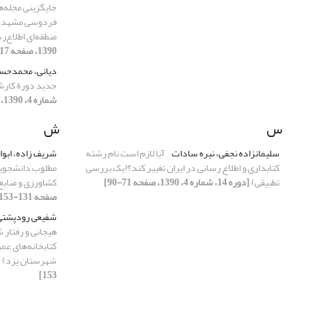
جایگزینی مجله‌ه
فردوسی مشهد با
منطقه‌ای اطلاع‌ر
1390، صفحه 217-240]
دیانی، محمدحس
جدید دورة کارشن
شماره 4، 1390، صفحه 5-7]
س
ش
سلیمانزاده نجفی، نیره سادات
آیا لازم است نام رشته
شریف زاده، ابوا
کتابداری و اطلاع رسانی در ایران تغییر کند؟(یک بررسی
مطلوب دانشجویان
تطبیقی)
[دوره 14، شماره 4، 1390، صفحه 71-90]
کشاورزی و منابع
صفحه 131-153]
شفیعی رودپشتی
هیجانی و رفتار 
کتابخانه‌های عم
شهرستان یزد)
153]