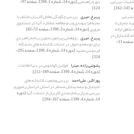
شابهات بین این
دوره راهنمایی
[دوره 14، شماره 1، 1390، صفحه 97-
124]
ینترنتی
پریرخ، مهری
بررسی چگونگی تعامل کاربران مختلف با
د چمران با
محیط فرا پیوندی وب و مطالعه عملکرد آنها در جستجوی
منظور ارائه
مروری
[دوره 14، شماره 3، 1390، صفحه 51-82]
ه کتابداران در
پریرخ، مهری
پژوهشی پیرامون تدوین برنامه راهبردی
[دوره 14، شماره 2، 1390، صفحه 11-
برای توسعه و تحول در خدمات کتابخانه های دانشگاه
فردوسی مشهد
[دوره 14، شماره 4، 1390، صفحه 295-
324]
پشوتنی زاده، میترا
قوانین کوانتومی در دنیا اطلاعات
[دوره 14، شماره 4، 1390، صفحه 189-212]
پور اکبر، علی احمد
بررسی وضعیت کتابخانه های
نابینایان و نیمه بینایان مستقر در استان خراسان رضوی و
بررسی میزان رضایتمندی کاربران از خدمات آنها
[دوره
14، شماره 4، 1390، صفحه 267-294]