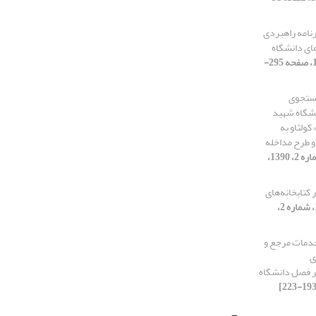
نامه راهبردی
ای دانشگاه
[دوره 14، شماره 4، 1390، صفحه 295-
جستجوی
نشگاه شهید
کولثاو به
 و طرح مداخله
[دوره 14، شماره 2، 1390،
 بهره‌گیری از وب 2 در کتابخانه‌های
[دوره 14، شماره 2،
 خدمات مرجع و
ی
ر فصل دانشگاه