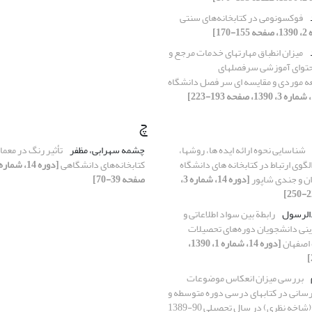
فوکسونومی در کتابخانه‌های سنتی
میزان انطباق مهارتهای خدمات مرجع و
محتوای آموزشی سرفصلهای
ه موردی و مقایسه ای سر فصل دانشگاه
چ
شناسایی نحوه ارائه ایده ها، روشها،
چشمه سهرابی، مظفر
تأثیر رنگ در معم
لگوی ارتباط در کتابخانه های دانشگاه
کتابخانه‏‌های دانشگاهی
ن و جندی شاپور
[دوره 14، شماره 3،
صفحه 39-70]
الرسول
رابطة بین سواد اطلاعاتی و
رینی دانشجویان دوره‌های تحصیلات
 اصفهان
[دوره 14، شماره 1، 1390،
بررسی میزان انعکاس موضوعات
‌رسانی در کتابهای درسی دوره متوسطه و
خه نظری) در سال تحصیلی 90-1389