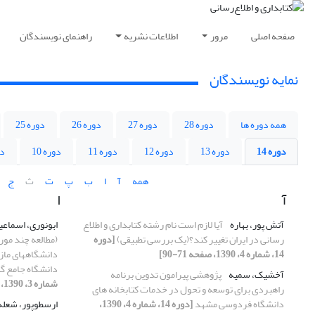
صفحه اصلی
مرور
اطلاعات نشریه
راهنمای نویسندگان
نمایه نویسندگان
همه دوره ها
دوره 28
دوره 27
دوره 26
دوره 25
دوره 14
دوره 13
دوره 12
دوره 11
دوره 10
دو
همه
آ
ا
ب
پ
ت
ث
ج
آ
ا
آتش پور، بهاره
آیا لازم است نام رشته کتابداری و اطلاع
ابونوری، اسماع
رسانی در ایران تغییر کند؟(یک بررسی تطبیقی)
[دوره
(مطالعه چند مورد
14، شماره 4، 1390، صفحه 71-90]
دانشگاههای مازن
دانشگاه جامع گ
آخشیک، سمیه
پژوهشی پیرامون تدوین برنامه
شماره 3، 1390، صفحه 163-192]
راهبردی برای توسعه و تحول در خدمات کتابخانه های
دانشگاه فردوسی مشهد
[دوره 14، شماره 4، 1390،
ارسطوپور، شعله