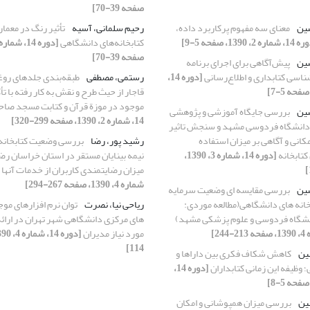
صفحه 39-70]
سین
معنای سه مفهوم پرکاربرد داده،
رحیم سلمانی، آسیه
تأثیر رنگ در معما
اره 2، 1390، صفحه 5-9]
کتابخانه‏‌های دانشگاهی
صفحه 39-70]
سین
پیش‌آگاهی برای اجرای برنامه
اسی کتابداری و اطلاع‌رسانی
[دوره 14،
رستمی، مصطفی
طبقه‌بندی جلدهای روغ
قاجار از حیث طرح و نقش به کار رفته با تأک
موجود در موزة قرآن و کتابت مسجد صاحب
سین
بررسی جایگاه آموزشی و پژوهشی
14، شماره 2، 1390، صفحه 299-320]
 دانشگاه فردوسی مشهد و سنجش تاثیر
کانی و آگاهی بر میزان استفاده
رشید پور، رضا
بررسی وضعیت کتابخانه ه
کتابخانه
[دوره 14، شماره 3، 1390،
نیمه بینایان مستقر در استان خراسان ر
میزان رضایتمندی کاربران از خدمات آنها
شماره 4، 1390، صفحه 267-294]
سین
بررسی مقایسه ای وضعیت سرمایه
خانه های دانشگاهی(مطالعه موردی:
ریاحی نیا، نصرت
توان نرم افزارهای موج
انشگاه فردوسی و علوم پزشکی مشهد)
های مرکزی دانشگاهی شهر تهران در ارائه
مورد نیاز مدیران
114]
ین
کاهش شکاف فکری بین داراها و
؛ وظیفه این زمانی کتابداران
[دوره 14،
ین
بررسی میزان همپوشانی و امکان