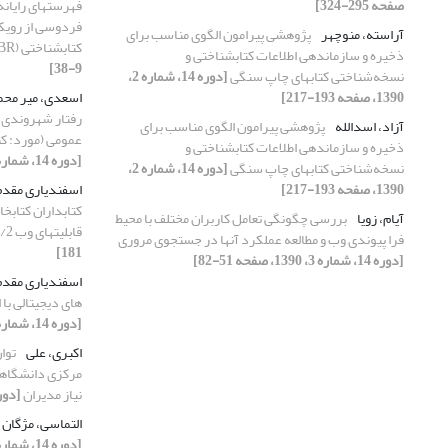
صفحه 295-324]
فهرستهای رایانه‌
فردوسی از رویک
آراسته، منوچهر
پژوهشی پیرامون الگوی مناسب برای
کتابشناختی (FRBR)
ذخیره و سازماندهی اطلاعات کتابشناختی و
9-38]
نسخه‌شناختی کتابهای چاپ سنگی
[دوره 14، شماره 2،
1390، صفحه 193-217]
اسعدی، میر مح
رفتار شهروندی س
آزاد، اسدالله
پژوهشی پیرامون الگوی مناسب برای
عمومی (مورد: ک
ذخیره و سازماندهی اطلاعات کتابشناختی و
[دوره 14، شماره 1، 1390، صفحه 125-153]
نسخه‌شناختی کتابهای چاپ سنگی
[دوره 14، شماره 2،
1390، صفحه 193-217]
اسفندیاری مقدم
کتابداران کتابخا
آیام، زویا
بررسی چگونگی تعامل کاربران مختلف با محیط
قابلیتهای وب 0/2
فرا پیوندی وب و مطالعه عملکرد آنها در جستجوی مروری
181]
[دوره 14، شماره 3، 1390، صفحه 51-82]
اسفندیاری مقدم
های دیجیتالی با
[دوره 14، شماره 3، 1390، صفحه 83-109]
اکبری، علی
توا
مرکزی دانشگاهی 
نیاز مدیران
[دوره 14، شماره 4، 1390،
التماسی، مژگان
[دوره 14، شماره 2، 1390، صفحه 155-170]